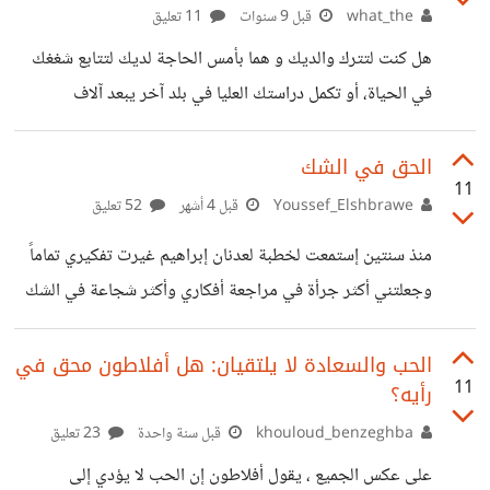
وقراراته اليومية. ومع التأمل، يراودني تساؤل: هل يمكن أن
what_the
قبل 9 سنوات
11 تعليق
تكون هذه المحاور، على اختلافها، تخدم بشكل غير مباشر رغباتنا
هل كنت لتترك والديك و هما بأمس الحاجة لديك لتتابع شغغك
البيولوجية؟ ولعل أبرز تلك الرغبات هي الرغبة في التكاثر،
في الحياة، أو تكمل دراستك العليا في بلد آخر يبعد آلاف
باعتبارها
الكيلومترات عن موطنك الأصلي؟ هل كنت لتتخلى عن هذا إذا
توفرت لك فرصة أم تبقى لرعاية أهلك؟ من هو الأناني في هذه
الحق في الشك
11
المعادلة هنا؟ وهل من الممكن أن نخلق حل وسط يرضى جميع
Youssef_Elshbrawe
قبل 4 أشهر
52 تعليق
الأطراف؟ ------------ قبل عام طرحته هذا الموضوع بطريقة
منذ سنتين إستمعت لخطبة لعدنان إبراهيم غيرت تفكيري تماماً
مشابهة جداً كأولى مواضيعي في حسوب، و رغم أنه لاقى تقييماً
وجعلتني أكثر جرأة في مراجعة أفكاري وأكثر شجاعة في الشك
جيداً لم أحظ بردود مناسبة لغموض
فيها، فهو يجعلك منذ البداية تطرح أسئلة لم تطرحها من قبل، هل
الشك فعلاً ضد الإيمان؟ أم أنه هو السبيل الوحيد للإيمان
الحب والسعادة لا يلتقيان: هل أفلاطون محق في
11
رأيه؟
الحقيقي؟ بالطبع قد تكون المسلمة البديهية التي ينطلق منها
الجميع أن الشك هو نقيض الإيمان، لكن في الحقيقة عندما نتأمل
khouloud_benzeghba
قبل سنة واحدة
23 تعليق
سنرى أن الشك هو من يصنع الإيمان الحقيقي بالأفكار بدلاً من
على عكس الجميع ، يقول أفلاطون إن الحب لا يؤدي إلى