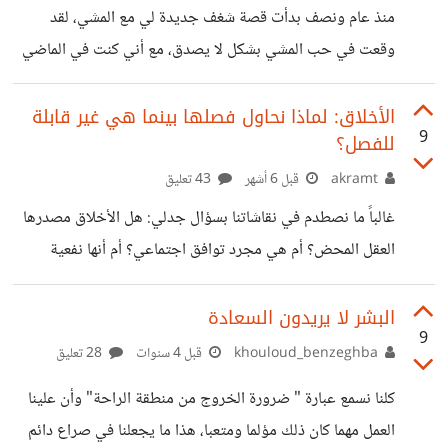
منذ عام ونصف بدأت قصة شغف جديدة لي مع المشي، لقد
حول أسس معرفته التي حصّلها خلال نشأته، وتفكيكها أسسًا
وقعت في حب المشي بشكل لا يصدق، مع أني كنت في الماضي
ومنطق وكل شيء، ومن خلال تحليل تلك المعارف نصل إلى
أعتقد أنه ممارسة مملة وغبية، لكن بعد أن جربته بشكل منتظم،
اليقين، إما لأنها فعلًا صحيحة أو
وبعد القراءة حول المشي، اتضح لي أن المشي لي مجرد حركة
الأخلاق: لماذا نحاول فصلها بينما هي غير قابلة
9
للفصل؟
جسمانية، بل هو فعل فكري فلسفي بالدرجة الأولى، فحين نمشي،
نسمح لفكرنا أن يتحرر من قيود الجلوس، كما يقول نيتشه:
akramt
قبل 6 أشهر
43 تعليق
“الأفكار العظيمة تولد أثناء المشي.” في المشي، يتوازن الجسد
غالباً ما نصطدم في نقاشاتنا بسؤال جدلي: هل الأخلاق مصدرها
والعقل، وينكسر زمن الإنتاجية الذي يربطنا
العقل المحض؟ أم هي مجرد توافق اجتماعي؟ أم أنها نفعية
براجماتية؟ ولكنني ارى ان الأخلاق منظومة متكاملة لا تقبل فصل
جزء منها؛ فالدين هو المرجعية الأولى الثابتة وغير المتغيرة
البشر لا يريدون السعادة
9
للأخلاق، بينما العقل هو الذي يفهم الأسباب والمآلات لكي يطبقها
khouloud_benzeghba
قبل 4 سنوات
28 تعليق
بوعي. أما المجتمع، فيُعد ميدان اختبار ومراقبة؛ فإذا كان المجتمع
كلنا نسمع عبارة " ضرورة الخروج من منطقة الراحة" وأن علينا
مخطئاً، صار اختباراً لقدرة الفرد على تمسكه بأخلاقه، وإذا كان
العمل مهما كان ذلك مؤلما ومتعبا، هذا ما يجعلنا في صراع دائم
المجتمع صحيحاً، صار مراقباً لضمان الالتزام بالأخلاق المتفق