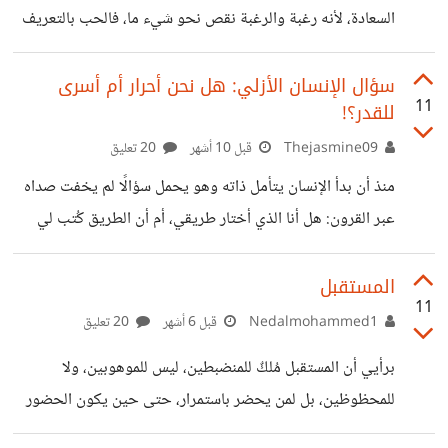
وراثتها، فالإيمان ليس التصديق بدون مراجعة، وإنما هو
السعادة، لأنه رغبة والرغبة نقص نحو شيء ما، فالحب بالتعريف
إذن هو رغبة في ما نفتقده أو ما لسنا عليه أو ما ليس فينا ونريده
بقوة، لكن هنا المشكلة، فإذا كان الحب رغبة، إذن هو فقر وافتقار،
سؤال الإنسان الأزلي: هل نحن أحرار أم أسرى
11
للقدر؟!
فالمعادلة هي كالتالي : الحب = رغبة، والرغبة = افتقار، والافتقار
= تعاسة. فالحب عنده نابع من شعور بالعجز والاحتياج، وهذا
Thejasmine09
قبل 10 أشهر
20 تعليق
يجعل المحب أسير رغبته في المحبوب دائمًا، المُحب مأسور في
منذ أن بدأ الإنسان يتأمل ذاته وهو يحمل سؤالًا لم يخفت صداه
ما
عبر القرون: هل أنا الذي أختار طريقي، أم أن الطريق كُتب لي
منذ البداية؟ هو سؤال يطلّ علينا كلما وقفنا أمام مفترق طرق، أو
شعرنا أن الظروف أقوى منا، أو حتى حين ننجح فنظن أن الفضل
المستقبل
11
لنا وحدنا. إنها ثنائية قديمة كقدم الفكر: الحرية والحتمية، الجبر
Nedalmohammed1
قبل 6 أشهر
20 تعليق
والاختيار… جدلٌ دار فيه الفلاسفة، وأعمل فيه المتكلمون
برأيي أن المستقبل مُلكٌ للمنضبطين، ليس للموهوبين، ولا
المسلمون عقولهم، وبقي حيًّا في وجدان كل إنسان يحاول أن
للمحظوظين، بل لمن يحضر باستمرار، حتى حين يكون الحضور
يفهم معنى وجوده. الفلاسفة
صعباً، لمن يبذل قصارى جهده ولا يتوقف عن السعى، هو يعلم في