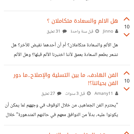
الخلط يحدث بسبب فهمنا القاصر لمفهوم الزمن والوقت، يقول
الممثل الأمريكي ايثان هووك "نحن لا نفهم
هل الالم والسعادة متكاملان ؟
10
Jinno
قبل سنة واحدة
31 تعليق
هل الألم والسعادة متكاملان؟ أم أن أحدهما نقيض للآخر؟ هل
نشعر بطعم السعادة بعمق لأننا اختبرنا الألم قبلها؟ وهل الألم
ضرورة في حياتنا، أم مجرد عبء نحاول تجاوزه بأي وسيلة؟
كثيرًا ما أطرح هذه الأسئلة على نفسي. أتأملها، أحاول فهمها،
الفن الهادف، ما بين التسلية والإصلاح..ما دور
10
الفن بحياتنا؟!
وكأنني أبحث عن نقطة ارتكاز تمنحني معنى.يقول فريدريك
نيتشه: "ما لا يقتلني يجعلني أقوى." وكأنه يخبرنا أن الألم ليس
Amany11
قبل 3 سنوات
27 تعليق
عدوًا، بل معبر ضروري نحو القوة والنضج. نحن نحاول دائمًا
"يحترم الفن الجماهير، من خلال الوقوف في وجههم لما يمكن أن
الهروب من الألم، نبحث عن تجاوزه، نراه كشيء يجب التخلص
يكونوا عليه، بدلاً من التوافق معهم في حالتهم المتدهورة" خلال
منه.
نقده للثقافة الجماهيرية، وجه الألماني ثيودور أدورنو إتهامات