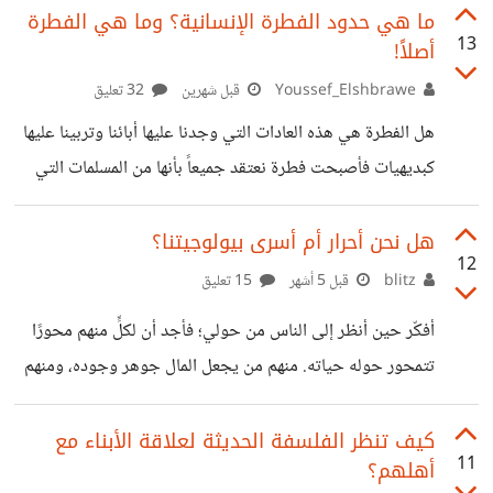
يتبادر إلى ذهنك أنها لم تعد تبنى بنفس الجودة كما كانت في
ما هي حدود الفطرة الإنسانية؟ وما هي الفطرة
13
أصلاً!
الماضي. لكن : هل هذا صحيح فعلا ؟ لأننا لا ننظر إلى كل المنازل
التي وجدت حينها، نحن في الحقيقة ننظر فقط إلى عينة مختارة
Youssef_Elshbrawe
قبل شهرين
32 تعليق
منها . المجموعة تمكنت من الصمود إلى يومنا هذا. لذا من
هل الفطرة هي هذه العادات التي وجدنا عليها أبائنا وتربينا عليها
المنطقي جدا القول
كبديهيات فأصبحت فطرة نعتقد جميعاً بأنها من المسلمات التي
ننطلق منها، أم أنها ميل عقلي للأخلاقيات المتعارف عليها والميول
الحيوانية داخلنا! كالجنس والأكل وخلافه. رأينا الكثير من
هل نحن أحرار أم أسرى بيولوجيتنا؟
12
المجتمعات الأخرى لديهم إختلاف حقيقي في فطرتهم عننا،
blitz
قبل 5 أشهر
15 تعليق
كهؤلاء الوثنيين الذين كانوا يقتلون أبائهم عندما يفتك بهم
أفكّر حين أنظر إلى الناس من حولي؛ فأجد أن لكلٍّ منهم محورًا
المرض رحمة بأبائهم وخوفاً عليهم من المعاناة!، أو الذين كانوا
تتمحور حوله حياته. منهم من يجعل المال جوهر وجوده، ومنهم
يوئدون البنات من أبنائهم وأحفادهم رغم أن الفطرة الإنسانية هي
من يكرّس نفسه للفن، ومنهم من يرى في العلاقات معنى حياته،
حب الإبن كما يُقال لكن
وآخرون يجدون ضالتهم في الدين. محاور مختلفة، وغايات تبدو
كيف تنظر الفلسفة الحديثة لعلاقة الأبناء مع
11
أهلهم؟
متباينة، لكنها جميعًا تشكّل مركزًا يدور حوله سلوك الإنسان