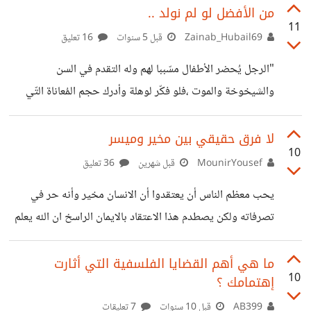
قرارة نفسه أن الله الذي يرى سعيه لن يخذله أبداً الزمن لا يكافئ
من الأفضل لو لم نولد ..
11
من يعتمد على الموهبة وحدها، ولا من ينتظر الحظ أن يطرق
Zainab_Hubail69
قبل 5 سنوات
16 تعليق
بابه، بل يكافئ أولئك الذين يصرّون على الوجود، يومًا بعد يوم،
"الرجل يُحضر الأطفال مسّببا لهم وله التقدم في السن
رغم التعب والمشقة.
والشيخوخة والموت ،فلو فكّر لوهلة وأدرك حجم المُعاناة التّي
سيزيدها بتصرفه ،لكان قد امتنع عن الإنجاب ،وبذلك يوقف دورة
الشيخوخة والموت" بوذا في الخمسين سنة الأخيرة ،انتشرت
لا فرق حقيقي بين مخير وميسر
10
فلسفة اللاإنجابية ،والتي تقوم على رفض فكرة الإنجاب بقرار
MounirYousef
قبل شهرين
36 تعليق
شخصي كعمل لا أخلاقي ،بعيدًا عن أي عوارض إجبارية كالعقم
يحب معظم الناس أن يعتقدوا أن الانسان مخير وأنه حر في
مثلًا ،أو الرهبنة والتعفف ،القائمة على الامتناع عن الجنس. ولكنها
تصرفاته ولكن يصطدم هذا الاعتقاد بالايمان الراسخ ان الله يعلم
ليست فكرة جديدة ،إذ يمكن رؤية ذلك ضمن معتقدات بعض
ما نفعله قبل ان نفعله وان مصير الانسان مكتوب ومقدر انا
الحضارات القديمة ومنها الإغريقية ،ككتابات
شخصيا لا اجد تناقض او تعارض بين الفكرتين من ناحية
ما هي أهم القضايا الفلسفية التي أثارت
10
إهتمامك ؟
فالانسان مخير وحر حرية كاملة في تصرفاته، ومن ناحية أخرى
فكل ما يفعله مقدر ومكتوب ومعلوم عند الله قبل أن يتم فعله.
AB399
قبل 10 سنوات
7 تعليقات