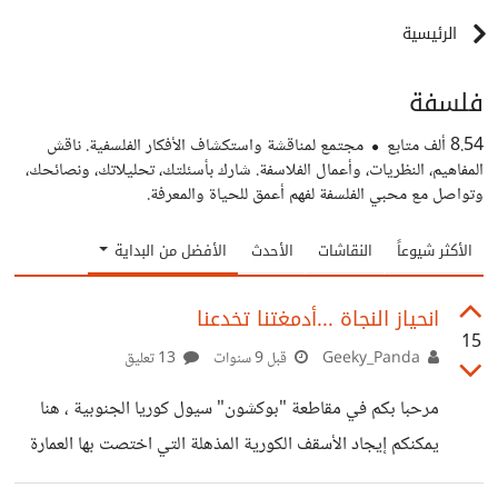
الرئيسية
فلسفة
8.54 ألف
متابع
مجتمع لمناقشة واستكشاف الأفكار الفلسفية. ناقش
المفاهيم، النظريات، وأعمال الفلاسفة. شارك بأسئلتك، تحليلاتك، ونصائحك،
وتواصل مع محبي الفلسفة لفهم أعمق للحياة والمعرفة.
الأكثر شيوعاً
النقاشات
الأحدث
الأفضل من البداية
انحياز النجاة ...أدمغتنا تخدعنا
15
Geeky_Panda
قبل 9 سنوات
13 تعليق
مرحبا بكم في مقاطعة "بوكشون" سيول كوريا الجنوبية ، هنا
يمكنكم إيجاد الأسقف الكورية المذهلة التي اختصت بها العمارة
الكورية التقليدية. بالنظر إلى هذه الأبنية سيكون من الطبيعي أن