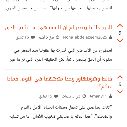
وسطحية غريبة، خبرني بـالله عليك ألديك خبر؟ أأجد لديك
النفس ويصقلها ويخلصها من أحزانها" - صمويل جونسون الحزن
الإجابة ؟ حين تضيق ذرعاً بـمتطفل وتريده أنْ يصمت تدعوه
ينهش العمر، وليس بالشئ الذي يمكننا تجنبه أو نفر هاربين منه،
لالتزام
لأن حتماً سيظر لنا لاحقاً بشكل أكبر وبدون سبب. أذكر الفترات
الحق دائما ينتصر ام ان القوة هي من تكتب الحق
9
التي كنت أتجاهل فيها حزني، وأشعر بالثقل الذي أحتل صدري.
Noha_abdelazeem2025
قبل 5 أشهر
16 تعليق
أذكر أيضاً نوبات غضبي المفاجئة ونحيبي على أشياء تافهة،
اسطورة من الأساطير التي خُدرت بها عقولنا منذ الصغر هي
وعندما يقول لي أحدٌ لماذا تبكي؟ أتوقف لحظات وأسأل نفسي،
مقولة أن الحق ينتصر دائماً. لكن الحقيقة المرة التي نراها عبر
لماذا تبكي؟ ماذا حدث وجعلكِ تبكي بهذا الشكل؟؟ لا
التاريخ هي أن الحق في حد ذاته لا يملك لساًنا ما لم تتبناه قوة
تفرضه على أرض الواقع. بلا شك اصبحنا نعيش في عالم لا
كانط وشوبنهاور وجدا متعتهما في النوم، فماذا
9
عنكم؟!
يعترف بالعدالة المجردة بل يعترف بمن يملك القدرة على فرضها.
في مواقف دولية وإنسانية عديدة رأينا كيف يتم تجاهل حقوق
Amany11
قبل 3 سنوات
15 تعليق
شعوب كاملة ويُصور الطاغي في صورة بطل ومخلص لمجرد أنه
"ثلاث يساعدن على تحمل مشقات الحياة: الأمل والنوم
امتلك السلاح والمال والمنصة
والضحك". "هذا العالم يا صديقي مُخيب للآمال ، ما من تسلية
عظيمة فيه إلا النوم"!.. هكذا نظر الفيلسوفان كانط وشوبنهاور