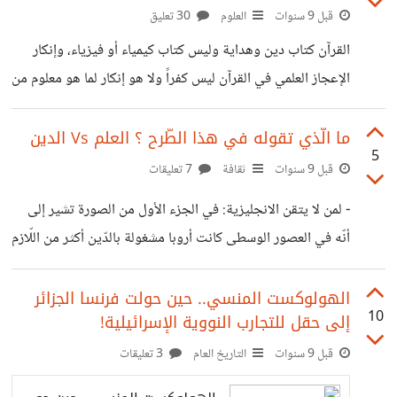
قبل 9 سنوات
العلوم
30 تعليق
القرآن كتاب دين وهداية وليس كتاب كيمياء أو فيزياء، وإنكار
الإعجاز العلمي في القرآن ليس كفراً ولا هو إنكار لما هو معلوم من
الدين بالضرورة، فالقرآن ليس مطلوب منه ولا ينبغي له أن يكون
مرجعاً في الطب أو رسالة دكتوراه في الجيولوجيا، والآن نستطيع
ما الّذي تقوله في هذا الطّرح ؟ العلم Vs الدين
5
أن نقول وبكل راحة ضمير وانطلاقاً من خوفنا سواء على الدين أو
قبل 9 سنوات
ثقافة
7 تعليقات
على العلم أن الإعجاز العلمي في القرآن أو الأحاديث النبوية وهم
- لمن لا يتقن الانجليزية: في الجزء الأول من الصورة تشير إلى
وأكذوبة كبرى يسترزق منها البعض ويجعلون منها "بيزنس"، وأن
أنّه في العصور الوسطى كانت أروبا مشغولة بالدّين أكثر من اللّازم
عدم وجود إعجاز علمي
في حين كان المسلمون مشغولين بتطوير العلوم. في الجزء الثاني
انقلبت الأمور. https://suar.me/BjWKv
الهولوكست المنسي.. حين حولت فرنسا الجزائر
10
إلى حقل للتجارب النووية الإسرائيلية!
قبل 9 سنوات
التاريخ العام
3 تعليقات