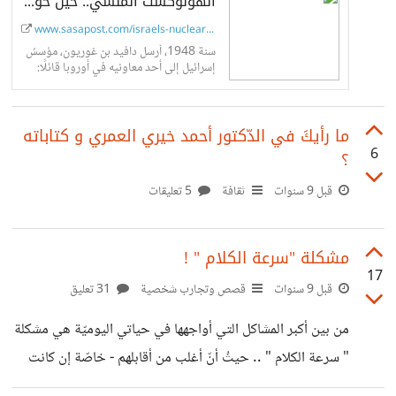
الهولوكست المنسي.. حين حولت فرنسا الجزائر إلى حقل للتجارب النووية الإسرائيلية! - ساسة بوست
www.sasapost.com/israels-nuclear-...
سنة 1948، أرسل دافيد بن غوريون، مؤسسُ
إسرائيل إلى أحد معاونيه في أوروبا قائلًا:
«إننا في حاجة لأن توصلنا بعلماء يهود
بإمكانهم إما القضاء على...
ما رأيكَ في الدّكتور أحمد خيري العمري و كتاباته
6
؟
قبل 9 سنوات
ثقافة
5 تعليقات
مشكلة "سرعة الكلام " !
17
قبل 9 سنوات
قصص وتجارب شخصية
31 تعليق
من بين أكبر المشاكل التي أواجهها في حياتي اليوميّة هي مشكلة
" سرعة الكلام " .. حيثُ أنّ أغلب من أقابلهم - خاصّة إن كانت
لأوّل مرّة - لا يلبثون إلاّ و يطلبون منّي التّخفيف قليلا من سرعتي