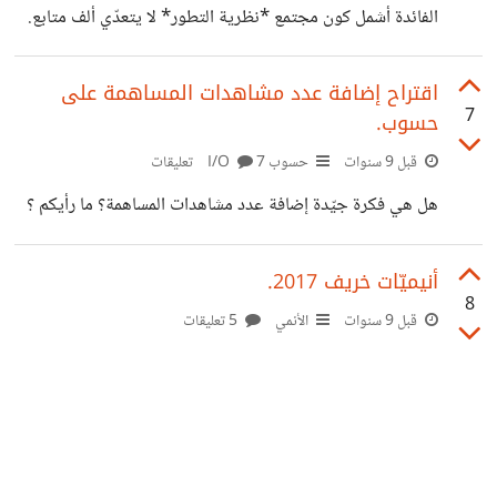
الفائدة أشمل كون مجتمع *نظرية التطور* لا يتعدّي ألف متابع.
هرطقة
يسودُ هذه النّظرية عندنا عدد كبير من المفاهيم الخاطئة.. أجد
أغلبهَا حين أتناقش مع بعضٍ ممن أعرفهم، أو حين أطّلع على
اقتراح إضافة عدد مشاهدات المساهمة على
7
حسوب.
تعليقات على أيّ منشور يتعلّق بالتطور في فيسبوك.. لتصحيح
هاته المفاهيم المغلوطة أقدّم مجموعة من الكتب تتناول شرح
قبل 9 سنوات
حسوب I/O
7 تعليقات
نظرية التطوّر منها ما يشرح النّظرية بأسلوب مختصر و بسيط و
هل هي فكرة جيّدة إضافة عدد مشاهدات المساهمة؟ ما رأيكم ؟
الآخر يدخل في عديد التّفاصيل.. اختر حسبَ ميولك إلى التعقيد
أو
أنيميّات خريف 2017.
8
قبل 9 سنوات
الأنمي
5 تعليقات