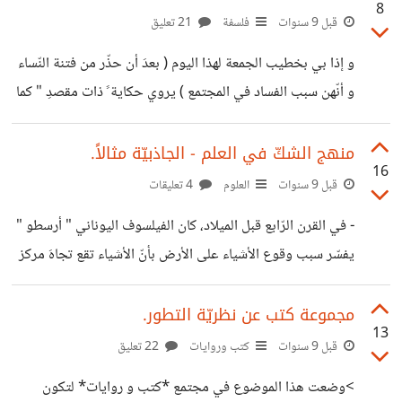
8
كيفية جمعه للأحاديث و تبين كذب المرويات عن الرّسول صلّى
قبل 9 سنوات
فلسفة
21 تعليق
الله عليه و سلّم للخروج بخلاصة أنّ الأحاديث مجرّد كذب و
و إذا بي بخطيب الجمعة لهذا اليوم ( بعدَ أن حذّر من فتنة النّساء
تلفيق لتعظيم شخص الرّسول. ما لم يدركه شريف أنّه وقع في
و أنّهن سبب الفساد في المجتمع ) يروي حكاية ً ذات مقصدِ " كما
عدد
تدين تدان " ، عن شابّ سافر للتجارة و ترك أباه مع أخته و أوكلَ
لأحد النّاس التكفّل بأمورهما، هذا الأخير أغوته نفسه في يوم من
منهج الشكّ في العلم - الجاذبيّة مثالاً.
16
الأيام و قـبَّل تلك الفتاة.. بعد أن رجع الأخ سأله أبوه هل قمتَ
قبل 9 سنوات
العلوم
4 تعليقات
بشيء سيءٍ فأنكرَ فأصرّ عليه الأب إلى أن اعترفَ بأنّه قبّلَ فتاة
- في القرن الرّابع قبل الميلاد، كان الفيلسوف اليوناني " أرسطو "
ما.
يفسّر سبب وقوع الأشياء على الأرض بأنّ الأشياء تقع تجاهَ مركز
الكون و يعتبرُ أنّ الأرض هي مركز الكون لذلك تسقط التفاحة
على الأرض و تدور الشمس حول الأرض. (1) - بعدها في القرن
مجموعة كتب عن نظريّة التطور.
13
17 الميلادي، وجد الفلكي الإيطالي " غاليليو غاليلي " أنّ الأرض
قبل 9 سنوات
كتب وروايات
22 تعليق
ليست مركز الكون و أنّ الأرض تدور حولَ الشمس و ليسَ
>وضعت هذا الموضوع في مجتمع *كتب و روايات* لتكون
العكس.. و بالطّبع كادَ أن يتمّ إعدامه لأنّ الكنيسة اعتبرت كلامه