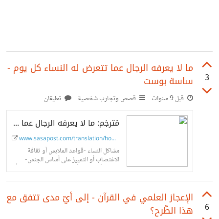
ما لا يعرفه الرجال عما تتعرض له النساء كل يوم -
3
ساسة بوست
قبل 9 سنوات
قصص وتجارب شخصية
تعليقان
مُترجَم: ما لا يعرفه الرجال عما تتعرض له النساء كل يوم - ساسة بوست
www.sasapost.com/translation/how-...
مشاكل النساء -قواعد الملابس أو ثقافة
الاغتصاب أو التمييز على أساس الجنس-
يحدث أمرٌ ما، يسألني الناس: «هل الوضع حقًّا
بهذا السوء؟
الإعجاز العلمي في القرآن - إلى أيّ مدى تتفق مع
6
هذا الطّرح؟