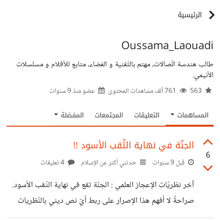
الرئيسية
Oussama_Laouadi
طالب هندسة اتّصالات، مهتم بالتّقنية و الفضاء، متابع للأفلام و مسلسلات
الأنيمي.
563
761 ألف مشاهدات المحتوى
عضو منذ
9 سنوات
المساهمات
التعليقات
المجتمعات
المفضلة
الجنّة في نهاية الثّقب الأسود !!
6
قبل 9 سنوات
حدثني أكثر عن الإسلام
4 تعليقات
آخر نظريّات الإعجاز العلمي : الجنّة تقع في نهاية الثّقب الأسود.
صراحةً لا أفهم هذا الإصرار على ربط أيّ نص ديني بالنّظريات
العلمية الجديدة.. الحقيقة الوحيدة الثابتة في أيّ نظرية مبدئيّا