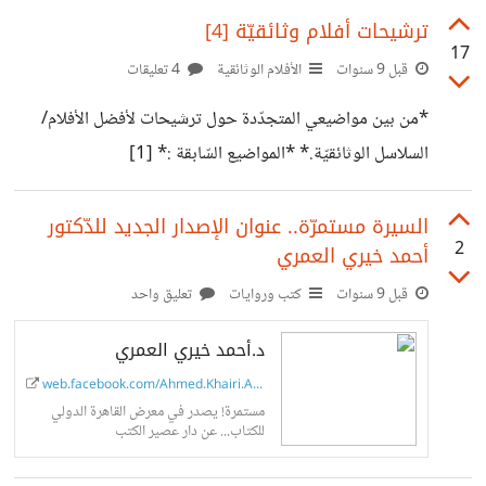
هي قابليتها للتغيير و التجديد تبعا للمعطيات التجريبية. يأتي
ترشيحات أفلام وثائقيّة [4]
17
عمرو خالد ليقارن سورة النّجم بالنّظريات حول الثّقوب السوداء
قبل 9 سنوات
الأفلام الوثائقية
4 تعليقات
الّتي كلّ المعطيات حولها آتية من دراسة تغيرّات المادة حولها (
*من بين مواضيعي المتجدّدة حول ترشيحات لأفضل الأفلام/
نظرا لاستحالة رؤية ثقب أسود ) ويقارن " و النّجم إذا هوى "
السلاسل الوثائقيّة.* *المواضيع السّابقة :* [1]
بسقوط النجوم في الثقب الأسود و "
https://io.hsoub.com/documentary/63777-
ترشيحات-أفلام-وثائقية [2]
السيرة مستمرّة.. عنوان الإصدار الجديد للدّكتور
2
أحمد خيري العمري
https://io.hsoub.com/documentary/64825-
ترشيحات-أفلام-وثائقية-2 [3]
قبل 9 سنوات
كتب وروايات
تعليق واحد
https://io.hsoub.com/documentary/68820-
د.أحمد خيري العمري
%D8%AA%D8%B1%D8%B4%D9%8A%D8%AD%
web.facebook.com/Ahmed.Khairi.Alo...
D8%A7%D8%AA-
مستمرة! يصدر في معرض القاهرة الدولي
%D8%A3%D9%81%D9%84%D8%A7%D9%85-
للكتاب... عن دار عصير الكتب
%D9%88%D8%AB%D8%A7%D8%A6%D9%82%D