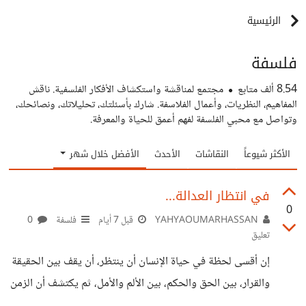
الرئيسية
فلسفة
8.54 ألف
متابع
مجتمع لمناقشة واستكشاف الأفكار الفلسفية. ناقش
المفاهيم، النظريات، وأعمال الفلاسفة. شارك بأسئلتك، تحليلاتك، ونصائحك،
وتواصل مع محبي الفلسفة لفهم أعمق للحياة والمعرفة.
الأكثر شيوعاً
النقاشات
الأحدث
الأفضل خلال شهر
في انتظار العدالة...
0
YAHYAOUMARHASSAN
قبل 7 أيام
فلسفة
0
تعليق
إن أقسى لحظة في حياة الإنسان أن ينتظر، أن يقف بين الحقيقة
والقرار، بين الحق والحكم، بين الألم والأمل، ثم يكتشف أن الزمن
في قاعات العدالة لا يسير بالسرعة نفسها التي يسير بها وجع