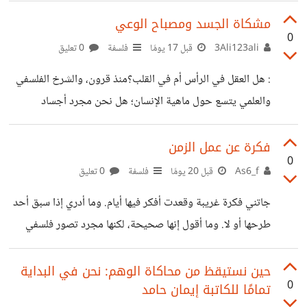
الإنسان. هناك يبدأ الانتظار... والانتظار، في لغة القانون، ليس
مشكاة الجسد ومصباح الوعي
0
دائمًا إجراءً، أحيانًا يكون عقوبةً لم ينص عليها أي قانون. نتحدث
3Ali123ali
قبل 17 يومًا
فلسفة
0 تعليق
كثيرًا عن الأحكام، ونختلف حول العقوبات، ونناقش النصوص
: هل العقل في الرأس أم في القلب؟منذ قرون، والشرخ الفلسفي
والمواد القانونية، لكننا ننسى أن العدالة لا تُقاس فقط بما تنتهي
والعلمي يتسع حول ماهية الإنسان؛ هل نحن مجرد أجساد
إليه القضية، إنها تقاس بما تقطعه من
بيولوجية محكومة بتفاعلات كيمياء الدماغ، أم أن فينا جوهراً
أعمق يتجاوز المادة؟ في هذا التأمل، ندعوكم لتفكيك ثنائية
فكرة عن عمل الزمن
0
(الدماغ والعقل) من منظور يدمج بين الفلسفة الإشراقية والبلاغة
As6_f
قبل 20 يومًا
فلسفة
0 تعليق
البيانية.1. الدماغ والعقل: انفصال الجوهر عن الآلة الماديةإن
جاتني فكرة غريبة وقعدت أفكر فيها أيام. وما أدري إذا سبق أحد
أولى خطوات الوعي تبدأ من تفرقة حاسمة: الدماغ ليس هو
طرحها أو لا. وما أقول إنها صحيحة، لكنها مجرد تصور فلسفي
العقل.الدماغ هو العضو المادي الملموس، القابع في الجمجمة،
حبيت أناقشه معكم. وش لو كل الأزمنة موجودة بنفس الوقت؟
والمشترك بيولوجياً بين جميع البشر. إنه أشبه
يعني أنا ولدت سنة 2026، وفي نفس اللحظة فيه شخص انولد
حين نستيقظ من محاكاة الوهم: نحن في البداية
0
تمامًا للكاتبة إيمان حامد
سنة 1200. بالنسبة لي هو من الماضي، لكن بالنسبة له هو