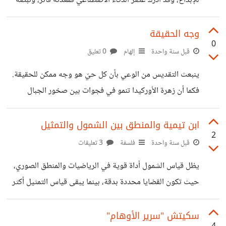
للإبداع، وقد أدرك عصر الذكاء الاصطناعي فمعدنه فاتر، ونبضه
تبدّت لنا هيئته. ولذلك، فالمتواجد لا سبيل إلى إدراكه النور إلا
متردّد، لا يسير في الصيرورة بل يُساق خارجها. الذكاء الاصطناعي
ليس عدوًا .. بل مرآة. إما أن تنظر فيها فترى وجهك الحقيقي، أو
وجه الحقيقة
0
تُغمض عينيك .. فتذهب ريحك.
قبل سنة واحدة
إلهام
0 تعليق
ينبعث التقديس من الوعي بأن كل حيّ هو وجه ممكن للحقيقة.
فكما أن زهرة الأوركيدا تنمو في فجوات بين صخور الجبال
فتكشف عن معنى للحياة هو معنى لا تُعبر عنه الكتب، وكذلك كل
طفل يولد، أو طائر يحلق، أو شجرة تُورق بعد جفاف .. فإن كل
ابن تيمية والمنطق بين الشمول والتمثيل
2
هذه الصور تقدم وجهًا آخر للحقيقة الحية. لكأن التقديس هو
قبل سنة واحدة
فلسفة
3 تعليقات
لحظة كشف يتجلّى فيها الكيف: كيف تُقْبِل كل حياة على وجه
يظل قياس الشمول أداة قوية في الرياضيات والمنطق الصوري،
الحقيقة الأصلية لأنها منجذبة إليها، فالحياة عينها دليل متجلٍّ
حيث تكون القضايا محددة بدقة، بينما يبقى قياس التمثيل أكثر
للحقيقة الإلهية. وإن الاعتداء
واقعية في تناول القضايا العملية، كما يظهر في الفقه، حيث
يعتمد على المقارنة بين الجزئيات بدلاً من التعميم المجرد. لكن
سكيتش "سرير الأوهام"