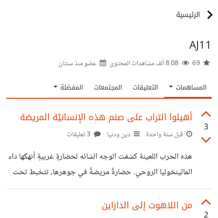
الرئيسية
AJ11
69
8.08 ألف مشاهدات المحتوى
عضو منذ
سنتان
المساهمات
التعليقات
المجتمعات
المفضلة
أهيلوا التراب على صنم هذه الإنسانيّة المريضة
3
قبل سنة واحدة
دين ودنيا
3 تعليقات
هذه الحرب اللعينة كشفت الوجه الشائه لحضارةٍ غربيةٍ أنهكها داء
المالينخوليا الروحي. حضارةٌ مريضةٌ في جوهرها، تتخبط تحت
وطأة كآبةٍ وجوديةٍ عميقة. حين تعجز العقول عن ابتكار الحلول
السلمية، وتعجز الإرادات عن الانتصار للحق وللشعوب المنكوبة،
من اللاهوت إلى الدازاين
2