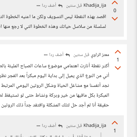
Khadija_ija
أضف ردا
قبل سنتين
0
اقصد بهذه النقطة ليس التسويف ولكن ما اعنيه الخطوة الت
لسلسلة من سلاسل حياتك وهذه الخطوة التي لا رجع منها اب
معتز الراوي
أضف ردا
قبل سنتين
1
أكثر نقطة أثارت اهتمامي موضوع ساعات الصباح المليئة بالط
أني من النوع الذي يميل إلى بداية اليوم مبكراً بعد الفجر نظر
نجد أنفسنا مع مشاغل الحياة وشكل الروتين اليومي المرتبط ببا
المبكرة بكل مافيها من خير وبركة ونشاط حتى لو تستيقظ لصلا
حقيقة أنا لم أجد حل لتلك المشكلة وافتقد جداً ذلك الروتين ال
Khadija_ija
أضف ردا
قبل سنتين
1