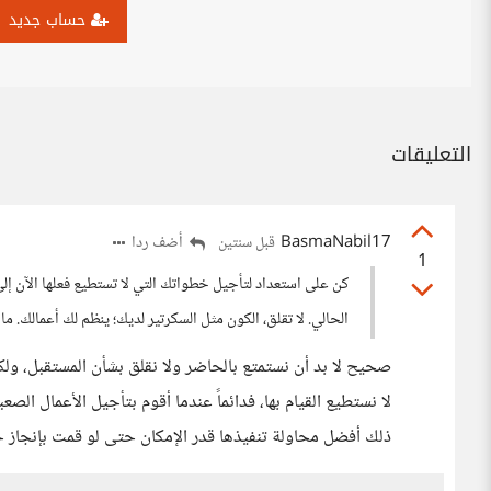
حساب جديد
التعليقات
BasmaNabil17
أضف ردا
قبل سنتين
1
كن على استعداد لتأجيل خطواتك التي لا تستطيع فعلها الآن إل
الحالي. لا تقلق، الكون مثل السكرتير لديك؛ ينظم لك أعمالك. ما
صحيح لا بد أن نستمتع بالحاضر ولا نقلق بشأن المستقبل، ولك
لا نستطيع القيام بها، فدائماً عندما أقوم بتأجيل الأعمال الصعب
ذلك أفضل محاولة تنفيذها قدر الإمكان حتى لو قمت بإنجاز ج