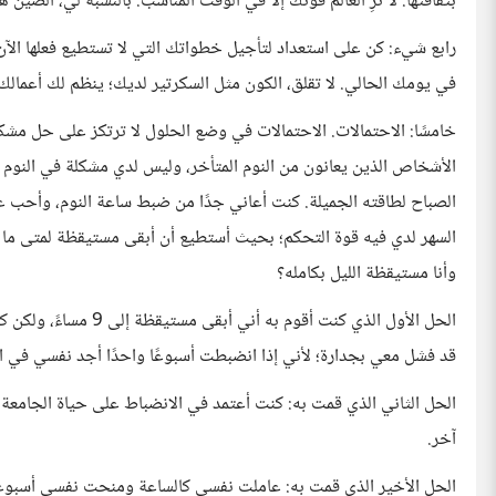
بثقافتها: لا تُرِ العالم قوتك إلا في الوقت المناسب. بالنسبة لي، الص
رابع شيء: كن على استعداد لتأجيل خطواتك التي لا تستطيع فعلها الآن
في يومك الحالي. لا تقلق، الكون مثل السكرتير لديك؛ ينظم لك أعمالك.
خامسًا: الاحتمالات. الاحتمالات في وضع الحلول لا ترتكز على حل مشكلت
الأشخاص الذين يعانون من النوم المتأخر، وليس لدي مشكلة في النوم ال
الصباح لطاقته الجميلة. كنت أعاني جدًا من ضبط ساعة النوم، وأحب 
السهر لدي فيه قوة التحكم؛ بحيث أستطيع أن أبقى مستيقظة لمتى ما 
وأنا مستيقظة الليل بكامله؟
الحل الأول الذي كنت أ
قد فشل معي بجدارة؛ لأني إذا انضبطت أسبوعًا واحدًا أجد نفسي في الأ
الحل الثاني الذي قمت به: كنت أعتمد في الانضباط على حياة الجامعة 
آخر.
الحل الأخير الذي قمت به: عاملت نفسي كالساعة ومنحت نفسي أسبوعًا