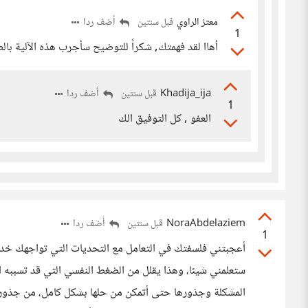
معتز الراوي
أضف ردا
قبل سنتين
1
أهاا لقد فهمتك, شكراً للتوضيح سأجرب هذه الآلية بالط
Khadija_ija
أضف ردا
قبل سنتين
1
العفو , كل التوفيق الك
NoraAbdelaziem
أضف ردا
قبل سنتين
1
أعجبتني فلسفتك في التعامل مع التحديات التي تواجهك خدي
ستعلمني شيئا، وهذا يقلل من الضغط النفسي التي قد تسببه ا
المشكلة وجذورها حتى أتمكن من حلها بشكل كامل، من جذورها