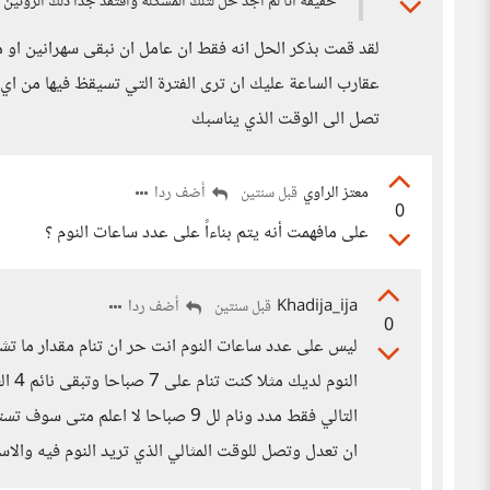
حقيقة أنا لم أجد حل لتلك المشكلة وافتقد جداً ذلك الروتين ال
لقد قمت بذكر الحل انه فقط ان عامل ان نبقى سهرانين او مس
عقارب الساعة عليك ان ترى الفترة التي تسيقظ فيها من اي
تصل الى الوقت الذي يناسبك
معتز الراوي
أضف ردا
قبل سنتين
0
على مافهمت أنه يتم بناءاً على عدد ساعات النوم ؟
Khadija_ija
أضف ردا
قبل سنتين
0
ليس على عدد ساعات النوم انت حر ان تنام مقدار ما ت
ان تعدل وتصل للوقت المثالي الذي تريد النوم فيه والاس