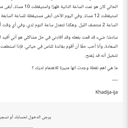
استيقظت 12 مساءً. وفي اليوم الآخر، أبقى مستيقظة للساعة الس
الساعة 2 منتصف الليل. وهكذا تتعدل ساعة النوم لدي، وفي أي وقت أستطيع ضبط نومي دون الحاجة لمؤثر خارجي وأستطيع الالتزام به.
سادسًا: شيء قد قمت بفعله وقد أفادني في حل مشاكلي هو أني أفيد ا
السعادة، وأنا أحب حقًا أن أقوم بفائدة للناس في حياتي. فإذا استطعت
تتخيل أنه قد يُفتح.
ما هي اهم نقطة وجدت انها مثيرة للاهتمام لديك ؟
----
Khadija-ija
يرجى الدخول لحسابك أو تسجي