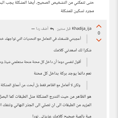
حتى تتمكني من التشخيص الصحيح، أيضا المشكلة يجب البحث 
مجرد تسكين للمشكلة
Khadija_ija
أضف ردا
قبل سنتين
0
أعجبتني فلسفتك في التعامل مع التحديات التي تواجهك خد
شكرا لك اسعدني كلامك
أقول لنفسي دوما أن داخل كل محنة منحة ستعلمني شيئا، وه
نعم دائما يوجد بركة بداخل كل محنة
ولكن لا أتعامل مع الظاهر فقط بل أبحث عن أعماق المشكلة
هو الظاهر من حيث التدرج المشكلة مثل الطبقات كما البصل 
المزيد من الطبقات الى ان تصلي الى الجذر النهائي وتنفك ال
مية بالمية صحيح كلامك عزيزتي نورا