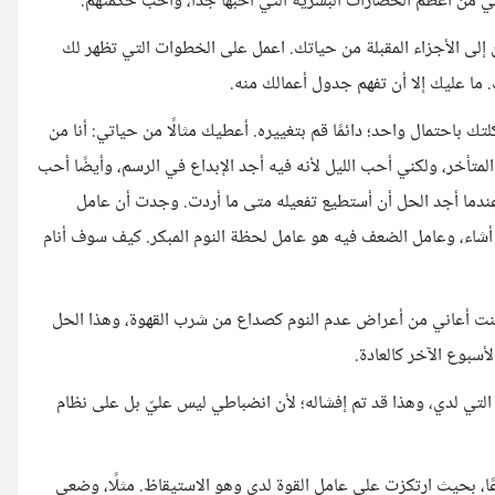
ين هي من أعظم الحضارات البشرية التي أحبها جدًا، وأحب حكمتهم.
 إلى الأجزاء المقبلة من حياتك. اعمل على الخطوات التي تظهر لك
 ما عليك إلا أن تفهم جدول أعمالك منه.
ك باحتمال واحد؛ دائمًا قم بتغييره. أعطيك مثالًا من حياتي: أنا من
متأخر، ولكني أحب الليل لأنه فيه أجد الإبداع في الرسم، وأيضًا أحب
عندما أجد الحل أن أستطيع تفعيله متى ما أردت. وجدت أن عامل
أشاء، وعامل الضعف فيه هو عامل لحظة النوم المبكر. كيف سوف أنام
قوم به أني أبقى مستيقظة إلى 9 مساءً، ولكن كنت أعاني من أعراض عدم النوم كصداع من شرب القهوة، وهذا الحل
سبوع الآخر كالعادة.
التي لدي، وهذا قد تم إفشاله؛ لأن انضباطي ليس عليّ بل على نظام
، بحيث ارتكزت على عامل القوة لدي وهو الاستيقاظ. مثلًا، وضعي