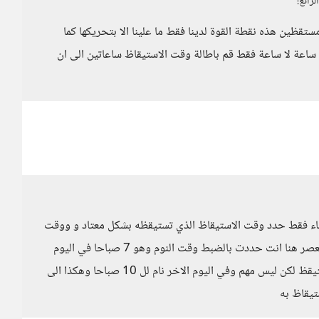
رائع!
تقظين هذه نقطة القوة لدينا فقط ما علينا الا بتحريكها كما
 ساعة لا ساعة فقط قم باطالة وقت الاستيقاظ ساعاتين الى ان
شاء فقط حدد وقت الاستيقاظ الذي تستيقظه بشكل معتاد و ووقت
النوم لديك مثلا كنت تنام على 7 صباحا وتبقى نائم 4 العصر هنا انت حددت بالضبط وقت النوم وهو 7 صباحا في اليوم
التالي فقط مدد ونام لل 9 صباحا لا اعلم متى سوف تستيقظ لكن ليس مهم وفي اليوم الاخر نام لل 10 صباحا وهكذا الى
تيقاظ به