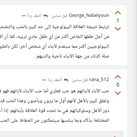
George_Nabelyoun
أضف ردا
قبل سنتين
1
ترتبط نتيجة العلاقة البيولوجية إلى حد كبير بالحب والتضحية
من أجل طفلها الخاص أكثر من أي طفل عادي تربيه، كما أن ا
البيولوجيين أكثر مما سيقدم لأبناء أي شخص آخر، لكن بالطبع إ
صلة كذلك من جهة الأبناء ناحية والديهم.
rana_512
أضف ردا
قبل سنتين
0
حب الآباء لأبنائهم هو حب فطري أما حب الأبناء لآبائهم فه
وتعلق كبير بالأهل لأنهم أول ما يرون ويأمنون وهذا الحب قد ي
دور الأهل وسلوكياتهم هي ما تحدد قوة العلاقة بأبنائهم، إذا 
المختلفة بذكاء وبما يناسبها سيتمكنون من الحفاظ على الحب 