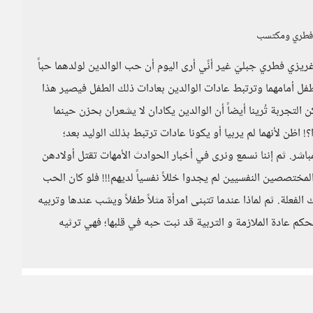
هو فطري ومكتسب
ريزي فطري جبليَ غير أنًي أرى اليوم أن حب الوالدين لولدهما حباً
 الطفل أمامهما وترتبط عادات الوالدين بعادات ذلك الطفل فيصير هذا
كن التجربة تُرينا أيضاً أن الوالدين يكادان لا يشعران بحزن حينما
 اظن لأنهما لم يربيا أو يكونا عادات ترتبط بذلك الوليد بعد؛
باشر. ثم إننا نسمع ونرى في أخبار الحوادث الأمهات تقتل أولادهن
مختصصين النفسيين لم يجدوا خللاً نفسياً لديهم!!! فلو كان الحب
 الفعلة. ثم لماذا عندما تتبنى امرأة مثلاً طفلاً ويشب عندها وتربيه
حكم عادة الملازمة و التربية قد نبت حبه في قلبها؛ فهي ترثيه