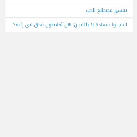
تفسير مصطلح الحب
الحب والسعادة لا يلتقيان: هل أفلاطون محق في رأيه؟