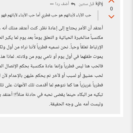
kjhj
أضف ردا
قبل سنتين
0
حب الآباء لأبنائهم هو حب فطري أما حب الأبناء لآبائهم ف
أعتقد أن الأمر يحتاج إلى إعادة نظر. كنت أعتقد مثلك أنه غ
مكتسباً منالخبرة الحياتية و التعلق يوماً بعد يوم لما يكبر
الإرتباط تعلقاً وحباً. نحن نسميه فطرياً لأننا نراه من أول ول
يموت طفلهما في أول يوم أو ثامي يوم من ولادته. لماذا هذا؟!
فالحب هنا ليس فطرياً وإنما عادة مكتسبة بحكم الإتصال الم
لحب عشيق أو لسبب أو لآخر ثم يحكم عليهن بالإعدام لأن ال
فطرياً غريزياً هنا كما نتوهم لما أقدمت تلك الأمهات على تلك
تبكيه مر البكاء حينما يقضى نحبه في حادثة مثلاً؟! أعتقد ب
وليست أمه على وجه الحقيقة.