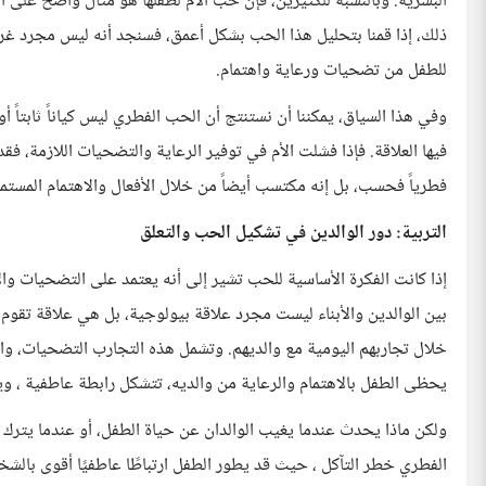
البشرية. وبالنسبة للكثيرين، فإن حب الأم لطفلها هو مثال واضح على ا
ذلك، إذا قمنا بتحليل هذا الحب بشكل أعمق، فسنجد أنه ليس مجرد غري
للطفل من تضحيات ورعاية واهتمام.
وفي هذا السياق، يمكننا أن نستنتج أن الحب الفطري ليس كياناً ثابتاً أو 
فيها العلاقة. فإذا فشلت الأم في توفير الرعاية والتضحيات اللازمة، 
فطرياً فحسب، بل إنه مكتسب أيضاً من خلال الأفعال والاهتمام المستمر
التربية: دور الوالدين في تشكيل الحب والتعلق
إذا كانت الفكرة الأساسية للحب تشير إلى أنه يعتمد على التضحيات والا
بين الوالدين والأبناء ليست مجرد علاقة بيولوجية، بل هي علاقة تقوم 
خلال تجاربهم اليومية مع والديهم. وتشمل هذه التجارب التضحيات، وا
يحظى الطفل بالاهتمام والرعاية من والديه، تتشكل رابطة عاطفية ، و
ولكن ماذا يحدث عندما يغيب الوالدان عن حياة الطفل، أو عندما يتر
الفطري خطر التآكل ، حيث قد يطور الطفل ارتباطًا عاطفيًا أقوى بالشخ