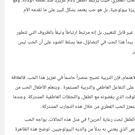
لحب الفطري، حيث يرتبط الطفل بالأم غريزيًا منذ لحظة الولادة. ومع
زة بيولوجية، بل هو حب يعتمد بشكل كبير على ما تقدمه الأم
غير قابل للتغيير، بل إنه مرتبط ارتباطاً وثيقاً بالظروف التي تتطور
فقد يبدأ هذا الحب في التضاؤل، مما يسلط الضوء على أن الحب ليس
.
هتمام، فإن التربية تصبح عنصراً حاسماً في تعزيز هذا الحب. فالعلاقة
على التفاعل العاطفي والتربية المستمرة . ويتعلم الأطفال الحب من
لوقت الذي يقضونه مع الطفل، واللحظات العاطفية المشتركة. وعندما
يتعزز الحب الفطري من خلال هذه التجارب المشتركة.
ك الطفل تحت رعاية آخرين؟ في مثل هذه الحالات، يواجه الحب
ص الذي يعتني به بدلاً من والديه البيولوجيين. توضح هذه الظاهرة