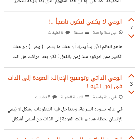
“الحقيقة” كما هي. إلا أن هذا المفهوم الذي بدأ بنزعة للتحرر
الفكري والنقد الاجتماعي، انحرف في بعض أوساطه ليصبح
مرادفًا لتشكيك مرضي، ولتبرير كراهية منظمة تحت ستار
الوعي لا يكفي لتكون ناضجاً ..!
7
“الوعي” و”الفهم العميق لطبيعة العلاقة بين الجنسين”. ‏*الكراهية
قبل سنة واحدة
فلسفة
9 تعليقات
باسم “الوعي”* ‏على منصة مثل X ( تويتر ) ، تجد بعض
هاهو العالم الآن بدأ يدرك أن هناك ما يسمى ( وعي ) ؛ و هناك
الحسابات -غالبًا بلا أسماء أو صور حقيقية- تبني سردياتها على
الكثير ممن ادركوه منذ زمن بالفعل ! لكن بعد ادراكك هل انت
أفكار هذا التيار، فتتخصص في تحليل العلاقات بطريقة تعبوية،
واعي أم ناضج ؟ و هل الوعي وحده يكفيك لتكون ناضجاً ؟ يأتي
حيث المرأة دومًا متهمة، والنية
هذا السؤال تزامناً مع زيادة الوعي لدى أفراد المجتمع و العالم
الوعي الذاتي وتوسيع الإدراك: العودة إلى الذات
3
في زمن التيه !
بأكمله ؛ حيث أن الجميع أصبح يعرف أن هناك وعي لكل شيء !
وعي ذاتي ، وعي اجتماعي ، و عي ثقافي و معرفي ، وعي في
قبل سنة واحدة
التنمية البشرية
8 تعليقات
العلاقات و
في عالم تسوده السرعة، وتتداخل فيه المعلومات بشكل لا يُبقي
للإنسان لحظة هدوء، باتت العودة إلى الذات من أسمى أشكال
النجاة. نحن لا نفتقر للمعرفة، بل للوعي. ولا نعاني من الجهل، بل