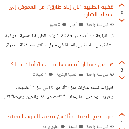
دفينة. فبين الرواية الرسمية عن انتحارها، وبين آثار الطعن
قضية الطبيبة “بان زياد طارق”: من الغموض إلى
0
احتجاج الشارع
والدماء والرسائل المرسومة على جدران الحمام، ولِغز الكاميرات
المعطلة، نشأ فراغٌ نفسي هائل: فراغ الحقيقة! انتحار أم قتل؟
قبل سنة واحدة
أخبار
0 تعليق
سؤال الهوية الجمعية حين يشكّك الشارع في رواية الانتحار، فهو
في الرابعة من أغسطس 2025، فارقت الطبيبة النفسية العراقية
لا يشكّك فقط في سبب موت بان، بل في صدق النظام
الشابة، بان زياد طارق، الحياة في منزل عائلتها بمحافظة البصرة.
الاجتماعي والسياسي. الفرد
فقد بدا المشهد في بدايته مألوفًا: انتحار، كما أعلنه أقرباؤها. لكن
بمرور الأيام، تحولت الحادثة إلى قضية رأي عام مشحونة
هل من حقنا أن نُنسف ماضينا بحجة أننا ‘نضجنا’؟
3
بالغموض والغضب. 1. التباين بين “الانتحار” وروايات الطب
قبل سنة واحدة
التنمية البشرية
4 تعليقات
العدلي الأسرة أعلنت أنها أقدمت على الانتحار نتيجة ضغوط
كثيرًا ما نسمع عبارات مثل: “أنا مو أنا اللي قبل.” “نضجت،
نفسية، لكن الفحص الأولي لجثتها أعاد طرح تساؤلات كبيرة. فقد
وتغيّرت، وماضيي ما يمثلني.” “كنت غبي/ة، والحين وعيت!” لكن
وُجدت عليها جروح غائرة، حضرية ومنتظمة على الذراعين،
هل يُبرر هذا “الوعي الجديد” أن ننسف ماضينا بالكامل؟ هل يعني
وكدمات حول الرقبة والوجه، في غياب
النضج أن نمحو النسخ القديمة منا، ونتعامل معها وكأنها خطأ
حين تصبح الطيبة عبئًا: من ينصف القلوب النقيّة؟
1
يجب التبرؤ منه؟ أم أن كل نسخة منّا، مهما كانت مرتبكة أو
قبل سنة واحدة
فلسفة
تعليق واحد