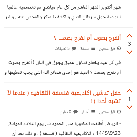
يجعل هذا الأمر الشخص غير محبب أو منبوذ بطريقة أو بأخرى ،
شهر أكتوبر الشهر العاشر من كل عام ميلادي تم تخصصيه عالميا
في حال النقاش و الحوار !
للتوعية حول سرطان الثدي والكشف المبكر والفحص عنه ، و اثر
ذلك تم تخصيص اللون الوردي كرمز له حيث أن أكثر الفئة
المصابة بهذا النوع من السرطان هم النساء عادة ، مع وجود
أنفرح بصوت أم نفرح بصمت ؟
3
إصابات للرجال أيضا لكن بمعدل أقل .. حيث يعقد لهن على مدار
قبل سنتين
فلسفة
5 تعليقات
الشهر ورش عمل وندوات ومحاضرات توعوية بهذا النوع من
في كل عيد يخطر تساؤل عميق يجول في البال ! أنفرح بصوت
أنواع السرطان ؛ حتى أن هناك البعض من الجهات الصحية تقوم
أم نفرح بصمت ؟ العيد هو إحدى شعائر الله التي يجب تعظيمها و
بالفحص المجاني و تحثهن
استشعارها باستقبالها بالفرح و السرور ، و إبداء البهجة على
النفس وعلى جميع من حولنا .. و تعظيم شعائر الله ذكر في قوله
حفل تدشين اكاديمية فنسفة الثقافية ( عندما لآ
1
تشبه أحدا ) !
تعالى : { ذلك ومن يعظم شعائر الله فإنها من تقوى القلوب } و
ياتي تعظيم شعائر الله إما بالقول أو الفعل أو الأثنين معا ! فالقول
قبل سنتين
أخبار
0 تعليق
يأتي بالتهنئة و التباريك و
- الرياض أطلقت الدكتورة منى الحمود في يوم الثلاثاء الموافق
23\9\1445 ه الاكاديمية الثقافية ( فنسفة ) ، و ذلك بعد أن