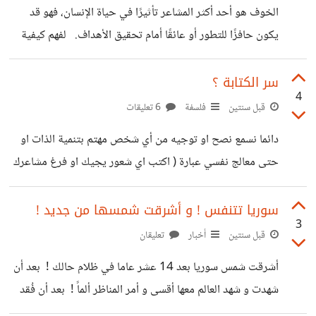
الخوف هو أحد أكثر المشاعر تأثيرًا في حياة الإنسان، فهو قد
المتعارضتين. ⸻ 1. فهم الرغبة والعقل • الرغبة: • تمثل
يكون حافزًا للتطور أو عائقًا أمام تحقيق الأهداف. لفهم كيفية
العواطف، والغرائز، والرغبة في تحقيق المتعة أو الإشباع. • غالبًا
التعامل مع الخوف وتجاوزه، من المهم تحليل جذوره، تأثيره على
ما تدفع إلى الإشباع الفوري (مثل الحاجات
السلوك، وطرق التحرر منه. 1. فهم طبيعة الخوف - أنواع الخوف
سر الكتابة ؟
4
• الخوف الغريزي: خوف فطري لحماية الإنسان (مثل الخوف من
قبل سنتين
فلسفة
6 تعليقات
الخطر الجسدي). • الخوف المكتسب: ينشأ نتيجة التجارب
دائما نسمع نصح او توجيه من أي شخص مهتم بتنمية الذات او
والبرمجة المجتمعية (مثل الخوف من الفشل أو الرفض). -
حتى معالج نفسي عبارة ( اكتب اي شعور يجيك او فرغ مشاعرك
الخوف الحقيقي مقابل الوهمي: • الخوف الحقيقي: ناتج عن
بالكتابة ) هل سبق و ان فكرتم بالمغزى ؟ و هل سبق لكم التجربة
تهديد
أم لا ؟
سوريا تتنفس ! و أشرقت شمسها من جديد !
3
قبل سنتين
أخبار
تعليقان
أشرقت شمس سوريا بعد 14 عشر عاما في ظلام حالك ! بعد أن
شهدت و شهد العالم معها أقسى و أمر المناظر ألماً ! بعد أن فُقد
الكثير من سكانها و اهلها و شعبها ، أما استشهادا و أما هجرةً و اما