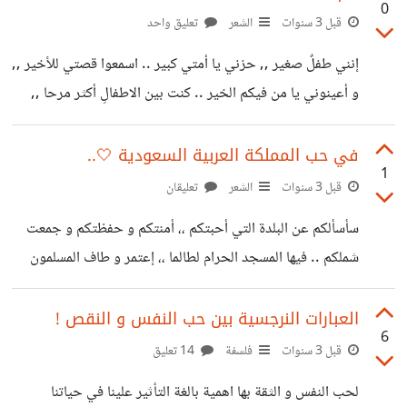
0
يستخدمها 98% بالمئة من الناس في العالم ! سبدأ أول بالحيل
قبل 3 سنوات
الشعر
تعليق واحد
الدارجة ثم ننتقل تدريجيا إلى الحيل التي تتطلب شرحا مفصل ..
إنني طفلٌ صغير ,, حزني يا أمتي كبير .. اسمعوا قصتي للأخير ,,
1 - الصمت العقابي : أصبح الكثير من الناس يعرفون ماهية
و أعينوني يا من فيكم الخير .. كنت بين الاطفالِ أكثر مرحا ,,
الصمت العقابي
أشدوا و أضحك و أرقص فرحا .. في حضن أمي يهنأ نومي ,, و
مع أبي يحلو يومي .. **** و في يومٍ سمعت صوتا أرعبني ,,
في حب المملكة العربية السعودية 🤍..
1
فرحت ابكي من خوفي و من ألمي .. جاءت أمي لحضنها أخذتني
قبل 3 سنوات
الشعر
تعليقان
,, و بحثنا عن أبي فوجدناه غارقاً بالدمي .. فصرخت بأعلى
سأسألكم عن البلدة التي أحبتكم ،، أمنتكم و حفظتكم و جمعت
صوتي ,, أبي أبي
شملكم .. فيها المسجد الحرام لطالما ،، إعتمر و طاف المسلمون
هنا .. فيها حكومة رشيدة واعية ،، و جنود مخلصون همتهم عالية
.. مليكها سلمان في عهده صانها ،، و ولي عهده نحو رؤية سديدة
العبارات النرجسية بين حب النفس و النقص !
6
قادها .. فيها الطفل يغني فرحا ،، يرقص و يلعب و يضحك مرحا
قبل 3 سنوات
فلسفة
14 تعليق
.. و الشاب فيها أحسن خلقه ،، ليبين صورة وطنه العظيم قدره ..
لحب النفس و الثقة بها اهمية بالغة التأثير علينا في حياتنا
و الشيخ فيها يرفع يديه ،، لرب