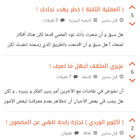
ضياعاً ! بعد سُجن معارضيها و صحافيونها و اعلاميوها في أكبر
( العقلية الثابتة ) خطر يهدد نجاحك !
5
سجن في العالم ( صيدنايا ) ! بعد الجوع و الألم و البرد و السهر و
قبل سنتين
التنمية البشرية
5 تعليقات
اللجوء ، انتصرت و تنفست ! كان الأمل موجودا رغم الألم !
هل سبق و أن شعرت بأنك تود المضي قدما لكن هناك أفكار
تمنعك ! هل سبق و أن اقتنعت بالطريق الذي رسمته لنفسك لكن
لازالت تراودك فكرة التراجع عنه ! ها أنت ذا عالق في ( العقلية
الثابتة ) ! العقلية الثابتة تمنعك من اتخاذ خطوة جديدة و تجربة
عزيزي المثقف اجهل ما تعرف !
6
شيء جديد و انتهاز الفرص سواء كانت ذات خطورة أم لا ! فهي
قبل سنتين
فلسفة
7 تعليقات
تجعلك دائما تقف في المساحة الآمنة بالنسبة لك مهما كانت جيدة
أن نخوض في نقاشات مع الآخرين أمر يثير الفكر و ينيره ، و لكن
أو حتى سيئة ! حتى لو كانت هناك
هل يجب في بعض الأحيان أن نتظاهر بعدم معرفتنا لبعض الأمور
بالرغم من علمنا التام بها ؟ لا يختلف أحد على أن المعرفة و
الثقافة أمران غاية في الأهمية لجعل الشخص ذو مدارك واسعة ،
( اكتوبر الوردي ) تجارة رابحة تلهي عن المضمون !
2
لا سيما إذا اجتمعا في شخص واحد .. لكن على الجانب الآخر قد
قبل سنتين
ثقافة
تعليقان