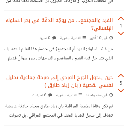
في لحظات الحرب أو الأزمات الكبرى، بل أصبحت نمطًا دائمًا من
أنماط تنظيم المجال العام. وفي قلب هذا التحول، تقف العلاقات
العامة لا بوصفها ممارسة تواصلية بريئة، بل كأحد أهم التقنيات
الفرد والمجتمع... من يوجّه الدفّة في بحر السلوك
1
الإنساني؟
التي يُعاد عبرها تعريف ما يُعتبر حقيقة، وما يُستبعَد بوصفه
هامشيًا أو غير ذي صلة. إن السؤال الحقيقي لم يعد: متى تكذب
قبل 10 أشهر
التنمية البشرية
0 تعليق
العلاقات العامة؟ بل: متى تتحول إلى نظام معرفي يحدد مسبقًا
من قائد السلوك: الفرد أم المجتمع؟ في خضمّ هذا العالم المتشابك
شروط التفكير الممكن؟ من الخطاب إلى النظام الخطابي
الذي تتداخل فيه القيم والمفاهيم والتوجهات، يبرز سؤالٌ قديمٌ
متجدّد: من يقود سلوك الإنسان؟ هل هو الفرد بإرادته الحرة
واختياراته المستقلة، أم المجتمع بقوانينه وأعرافه وضغوطه التي
حين يتحول الجرح الفردي إلى صرخة جماعية تحليل
5
نفسي لقضية ( بان زياد طارق )
لا تُرى؟ سؤال يبدو بسيطًا في ظاهره، لكنه يحمل في أعماقه
جدلًا فلسفيًا ونفسيًا واجتماعيًا عميقًا، لأن الإجابة عليه تمسّ
قبل سنة واحدة
التنمية البشرية
6 تعليقات
جوهر العلاقة بين "الذات" و"الآخر"، بين "الحرية" و"الانتماء"،
لم تكن وفاة الطبيبة العراقية بان زياد طارق مجرّد حادثة غامضة
وبين "الضمير" و"الرقابة الاجتماعية". أولًا: السلوك بين الحرية
تضاف إلى سجل قضايا العنف في المجتمع العراقي، بل تحولت
والتأثير السلوك الإنساني لا ينشأ في
إلى مرآة واسعة عكست توتّرات نفسية واجتماعية وسياسية