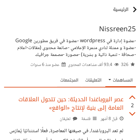
الرئيسية
Nissreen25
‏-عضوة إدارة في wordpress -عضوة في فريق مطورين Google
-عضوة و ممثلة لنادي مثمرة الإعلامي -صانعة محتوى (مقالات-اعلام
-صحافة - تنمية ذاتية و بشرية) -مصورة -مصممة جرافيك
326
93.4 ألف مشاهدات المحتوى
عضو منذ
6 سنوات
المساهمات
التعليقات
المجتمعات
عصر البروباغندا الحديثة: حين تتحول العلاقات
2
العامة إلى بنية لإنتاج «الواقع»
قبل 8 أشهر
فلسفة
تعليقان
لم تعد البروباغندا، في صيغتها المعاصرة، فعلًا استثنائيًا يُمارَس