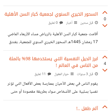
كانت الأكاديمية مبادرة انطلقت من فكرة بعنوان ( فنسفة ) ؛
حيث يجتمع كلا من الفن و الفلسفة الفكرية و الفنية .. و افتتح
السحور الخيري السنوي لجمعية كبار السن الأهلية
0
الحفل بكلمة ألقتها الدكتورة منى واصفة في ثناياها رسالة
قبل سنتين
أخبار
0 تعليق
الأكاديمية كالتالي : 1- انطلاق التدريب من أسس منهجية بحثية
أقامت جمعية كبار السن الأهلية بالرياض مساء الأربعاء الماضي
معتمدة على تحديد الاحتياجات التدريبية 2 - مد أواصر المحبة
17 رمضان 1445هـ السحور الخيري السنوي للجمعية، بفندق
مع التاريخ و الفنون و
هيلتون الرياض والشقق الفندقية-حي غرناطة. حضر حفل
السحور صاحبات السمو وعدد من سيدات المجتمع المهتمات
ابرز الحيل النفسية التي يستخدمها 98% بالمئة
4
من الناس في العالم !
بالعمل الخيري، المسؤولات بالجمعية، والمستفيدات من خدمات
الجمعية. حيث بدأ الحفل بالسلام الملكي وآيات من الذكر الحكيم،
قبل 3 سنوات
حوار العقول
11 تعليق
تلا ذلك كلمة رئيس مجلس إدارة الجمعية سعادة الأستاذة ندى
يقوم الناس في بعض الأحيان بممارسة بعض الأفعال التي تؤثر
البواردي حيث رحبت بالحضور الكريم في هذه الأمسية
نفسيا بسلبية على الأشخاص سواء بطريقة مقصودة أو حتى
الرمضانية التي تتجدد سنويًا وأعربت عن شكرها للحضور من
عفوية ! و تبرز عادة تلك الأفعال و التصرفات في أغلب الأحيان
المهتمات بالعمل الخيري بهذه
أثناء الشجار ، أو سوء الفهم ، لذلك ستجد في هنا ابرز الحيل التي
آلم طفل ..!