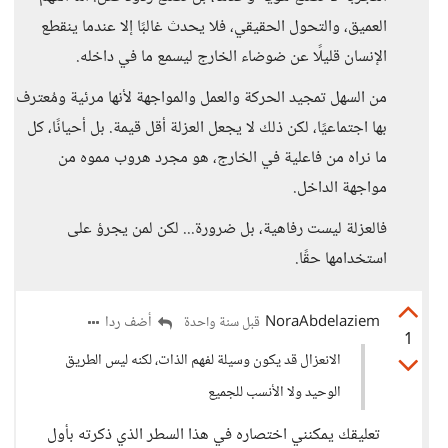
العميق، والتحول الحقيقي، فلا يحدث غالبًا إلا عندما ينقطع
الإنسان قليلًا عن ضوضاء الخارج ليسمع ما في داخله.
من السهل تمجيد الحركة والعمل والمواجهة لأنها مرئية ومُعترف
بها اجتماعيًا، لكن ذلك لا يجعل العزلة أقل قيمة. بل أحيانًا، كل
ما نراه من فاعلية في الخارج، هو مجرد هروب مموه من
مواجهة الداخل.
فالعزلة ليست رفاهية، بل ضرورة... لكن لمن يجرؤ على
استخدامها حقًا.
NoraAbdelaziem
أضف ردا
قبل سنة واحدة
1
الانعزال قد يكون وسيلة لفهم الذات، لكنه ليس الطريق
الوحيد ولا الأنسب للجميع
تعليقك يمكنني اختصاره في هذا السطر الذي ذكرته بأول