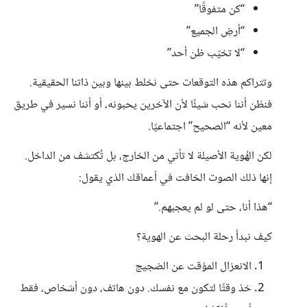
“كن متفوقًا”
“أرضِ الجميع”
“لا تخيّب ظن أحد”
وتتراكم هذه التوقعات حتى نخلط بينها وبين ذاتنا الحقيقية.
فنظن أننا نحب شيئًا لأن الآخرين يحبونه، أو أننا نسير في طريق
معين لأنه “الصحيح” اجتماعيًا.
لكن الهُوية الأصيلة لا تأتي من الخارج، بل تُكتشف من الداخل.
إنها ذلك الصوت الخافت في أعماقك الذي يقول:
“هذا أنا، حتى لو لم يعجبهم.”
كيف نبدأ رحلة البحث عن الهوية؟
الانعزال المؤقت عن الضجيج
خذ وقتًا لتكون مع نفسك. دون هاتف، دون أشخاص، فقط