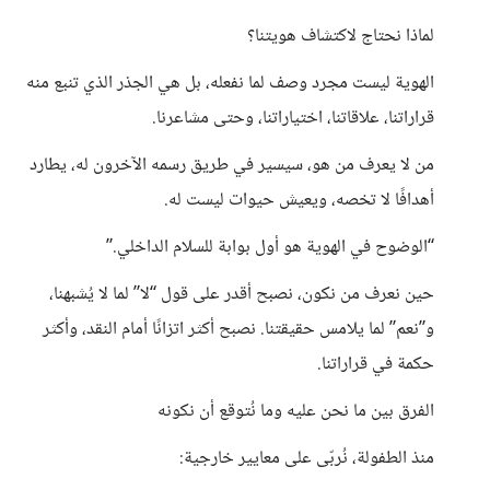
لماذا نحتاج لاكتشاف هويتنا؟
الهوية ليست مجرد وصف لما نفعله، بل هي الجذر الذي تنبع منه
قراراتنا، علاقاتنا، اختياراتنا، وحتى مشاعرنا.
من لا يعرف من هو، سيسير في طريق رسمه الآخرون له، يطارد
أهدافًا لا تخصه، ويعيش حيوات ليست له.
“الوضوح في الهوية هو أول بوابة للسلام الداخلي.”
حين نعرف من نكون، نصبح أقدر على قول “لا” لما لا يُشبهنا،
و”نعم” لما يلامس حقيقتنا. نصبح أكثر اتزانًا أمام النقد، وأكثر
حكمة في قراراتنا.
الفرق بين ما نحن عليه وما نُتوقع أن نكونه
منذ الطفولة، نُربّى على معايير خارجية: