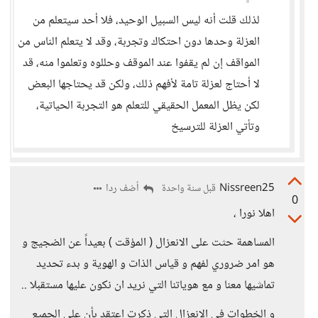
لذلك قلت أنه ليس السبيل الوحيد، فلا أحد سيتعلم من
العزلة وحدها دون احتكاك وتجربة، وقد لا يتعلم الناس من
المواقف إن لم يقفوا عند الموقف وحللوه وتعلموا منه، قد
لا أحتاج لعزلة تامة لأفهم ذلك، ولكن قد يحتاجها البعض
لكن يظل المعمل الحقيقي للتعلم هو التجربة الحياتية،
وتأتي العزلة للترسيخ
Nissreen25
أضف ردا
قبل سنة واحدة
0
اهلا نورا ،
المساهمة حثت على الانعزال ( المؤقت ) بعيداً عن الضجيج و
هو امر ضروري لفهم و قياس الذات و الهوية و بدء تحديد
تماشيها معنا و مع هوياتنا التي نريد ان نكون عليها مستقبلا ..
و الخطوات في الانعزال التي ذكرت اعتقد بأن على الجميع