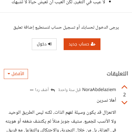
لا عيب في التغير، لكن العيب أن تعيش حياة لا تُشبهك
يرجى الدخول لحسابك أو تسجيل حساب لتستطيع إضافة تعليق
حساب جديد
دخول
التعليقات
الأفضل
NoraAbdelaziem
أضف ردا
قبل سنة واحدة
2
أهلا نسرين
الانعزال قد يكون وسيلة لفهم الذات، لكنه ليس الطريق الوحيد
ولا الأنسب للجميع. ستيف جوبز مثلاً لم يكتشف شغفه أو هويته
في العزلة، بل من خلال التجربة، والاحتكاك، والتفاعل مع فريق،