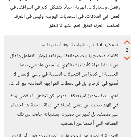
وفشل، ومحاولات. الهوية أحيانًا تتشكل أكثر في المواقف، في
العمل، في العلاقات، في التحديات اليومية وليس في الغرف
الصامتة. العزلة تعمّق، نعم، لكنها لا تخلق.
Taha_Saad
أضف ردا
قبل سنة واحدة
2
كلامك صحيح يا بنت عبدالعظــيم لكنه يُجمّل التفاعل ويُقلّل
من قيمة العزلة كأنها ترف فكري أو تمرين هامشي، بينما
الحقيقة أن كثيرًا من التحولات العميقة في وعي الإنسان لا
تُصنع في الزحام، بل في لحظات المواجهة الصامتة مع الذات.
نعم، ستيف جوبز لم يعتكف عمره، لكن تجاهل أنه قضى وقتًا
في الهند يبحث عن معنى للحياة في عزلة روحية هو اجتزاء
غير منصف. بل كثير من بصيرته بمنتجاته جاءت من تلك
المسافة التي أخذها عن الصخب.
التجربة لا تصنع هوية وحدها، بل تصنع ردود فعل. أما الفهم