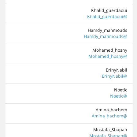
Khalid_guerdaoui
@Khalid_guerdaoui
Hamdy_mahmouds
@Hamdy_mahmouds
Mohamed_hosny
@Mohamed_hosny
ErinyNabil
@ErinyNabil
Noetic
@Noetic
Amina_hachem
@Amina_hachem
Mostafa_Shapan
@Mostafa_Shapan