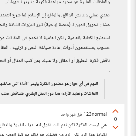
والعلاقات العابرة هو مجرد مراهقة فكرية وتبرير للشهوات.
عندي عقلي وعايش الواقع، والواقع إن الإسلام لما شرع التعد
عشان تحويل الدين لـ (منصة إباحية) تبرر النزوات الشاذة والحي
استطيع الكتابة بالعامية , لكن العامية لا تخدم في المقالات 
حسوب يستخدمون أدوات إعادة صياغة النص و ترتيبه . المقال ن
ناقش فكرة التعليق أو المقال ولا عليك بمن كتب المقال أو الت
.
المهم في أي حوار هو مضمون الفكرة وليس الأداة التي صاغتها.
النقاشات وتفنيد الآراء؛ هذا دور العقل البشري. فلنناقش صلب ا
123normal
قبل شهر واحد
0
هي ليست الفكرة لكن نعم انت تقول انه لديك الغيرة والدفاع
لكتابة هذا الرد لكن الرد من فضلك هو ذكاء مواكبة العصر عند