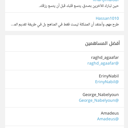
Kharijlmalouf
حين تبارك للآخرين بصدق، يتسع قلبك قبل أن يتسع رزقك.
Hassan1010
طرح مهم، وأعتقد أن المشكلة ليست فقط في المناهج بل في طريقة تقديم المعرفة. تحديث المحتوى ضروري، لكن الأهم هو الانتقال من ثقافة الحفظ إلى ثقافة الفهم والتجربة وحل المشكلات. الطالب اليوم لديه وصول لمص...
أفضل المساهمين
raghd_agaafar
@raghd_agaafar
ErinyNabil
@ErinyNabil
George_Nabelyoun
@George_Nabelyoun
Amadeus
@Amadeus