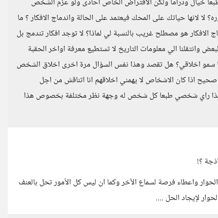
 طبعا خيال ودراما ولكن الافتراض الخاص احادى ولو عزم الشخص
 لا لانها حياتك على المحك فيعتمد على الحالة واندماج الافكار ؟ ما
ج الافكار هو مصطلح غريب بالنسبة لي لماذا؟ لا توجد افكار تندمج بل
عض وانتقلنا الي معلومات التاريخ لا تستطيع معرفة اواخر الحقبة
يضا سمو اخلاقي؟ هل تقصد وهذا نفس السؤال مرة اخرى اخلاق الشخص
ك صحيح اذا كان الاشخاص لا يهمني اخلاقهم انا اتناقش من اجل
 وهذا راي شخصي طبعا كل شخص له وجهة نظر مختلفة بخصوص هذا
ذجة ؟!
لحوار واعطاء فرصة لسماع الآخر وكما ان ليس كل الأمور تحل بالعنف
وار لإيجاد الحل ....