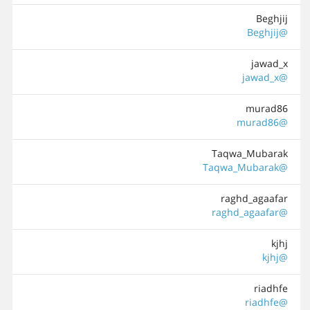
Beghjij
@Beghjij
jawad_x
@jawad_x
murad86
@murad86
Taqwa_Mubarak
@Taqwa_Mubarak
raghd_agaafar
@raghd_agaafar
kjhj
@kjhj
riadhfe
@riadhfe