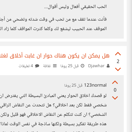
الحب الحقيقي أفعال وليس أقوال...
فأنت عندما تقف مع من تحب في وقت شدته وتضحي من أجله أ
الموقف عند الحبيب ليشفع لك وكلما كثرت المواقف كلما زاد ا
هل يمكن ان يكون هناك حوار ان غابت أخلاق لغته
2
Djawhar
قبل 25 يومًا
ثقافة
4 تعليقات
123normal
قبل 25 يومًا
0
لو قصدك اخلاق الحوار يعني المبادئ البسيطة التي يفترض ان
شخصي فقط لكن بعد اخلاقي؟ هل تتحدث عن النقاش الراقي ام 
الشخصي؟ ان كنت تتكلم عن النقاش الاخلاقي فهو قليل ولكن ن
هذه طريقة تفكير بسيطة ولكنها ساذجة في نفس الوقت لماذا؟ 