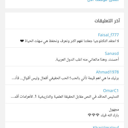
آخر التعليقات
Faisal_f777
لا اعتقد التكنلوجيا جعلتنا نفهم اكثر ونعرف ونحفظ هي سهلت الحياة ❤️
Sanasd
أحسنت. وهذا ماتعاني منه اغلب الدول العربية.
Ahmad1978
برئيك ما هي اهم قيمة تأتي بالحب؟ الحب الحقيقي أفعال وليس أقوال... فأنت عندما تقف مع من تحب في وقت شدته وتضحي من أجله أنت بذلك تبذر بذرة الحب في قلبه وكلما حصلت منك هفوة جاء هذا الموقف عند الحبيب لي...
OmarC1
التدليس الحاقد في النص مقابل الحقيقة العلمية والتاريخية 1. الأهرامات أقدم من الفراعنة ولم يبنوها الحقيقة: أدلة الكربون المشع، والنقوش العمالية داخل الهرم، واكتشاف يوميات مرر (برديات وادي الجرف) ال...
مجهول
بارك الله فيك 🌹🌹🌹