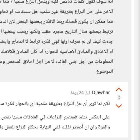
انه سوف تقول كلمات تلامس قلبه وينحل النزاع سلميا ؟ هذا
الاخر على حل النزاع بطريقة غير سلمية هل ستنقاشه او تحاوره؟
هذا ممكن ان يكون قصدك ربط الافكار ببعضها البعض لان اندما
ترتبط ببعضها مثال التاريخ مجرد حقب ولكنها ربطت ببعضها الب
جاءت كيف ان لم تعرف اولها فهي فكرة ترابط لا اندماج وا
ام الاخلاق والمبادئ الاساسية للحوار؟ اذا كان المبادئ فكلام
المعلومات من اجل جني الفائدة لا من اجل اخلاق الشخص
الموضوع
Djawhar
قبل 24 يومًا
0
لكن لما ترى أن حل النزاع بطريقة سلمية اي بالحوار فكرة سا
على العكس تماما فمعضم النزاعات في العلاقات سببها نقص ا
والقوة وان ان أضطر لذلك ففي النهاية يحكم النزاع للعقل والح