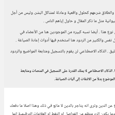
د والطلاق شرعهم كحلول واقعية وعادلة لمشاكل البشر، وليس من أجل
وانية مثل ما ذكر المقال و حاول إياهم الناس .
من نوع هذا . أيضا نسبه كبيره من الموجودين هنا من الأعضاء في
فس والكثير من الردود هنا استخدم فيها أدوات إعادة الصياغة .
عليق . الذكاء الاصطناعي لن يقوم بالتسجيل ومتابعة المواضيع والردود
 الذكاء الاصطناعي لا يملك القدرة على التسجيل في المنصات ومتابعة
لموضوع بدلاً من الالتفات إلى آليات الصياغة.
 عن الدين وترى انه يتاجر بالدين لا مانع في ذلك وهذا اصلا ما دفعك
ما يكون الرد منظم من الفواصل او النقط او العلامات الترقيمية انما