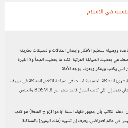
لجنسية في الإسلام
دة ووسيلة لتنظيم الأفكار وإيصال المقالات والتعليقات بطريقة
ناعي يعطيك الصياغة المرتبة، لكنه ما يعطيك المبدأ ولا الغيرة
ان اللي يكتب ويفكر ويعرف يوجه الأداة.
لبشري؛ المشكلة الحقيقية ليست في صياغة الكلام، المشكلة في تزييف
الحقائق اللي في المقال الأصلي. هل محتاج ذكاء اصطناعي عشان تدرك إن اللي كاتب المقال قاعد ينشر عن للـ BDSM والجنس
دعاء الكاتب بأن جمهور فقهاء السنة أباحوا (زواج المتعة) هو كذب
 في عالم افتراضي، يعرف إن تشبيه (ملك اليمين) بالمساكنة