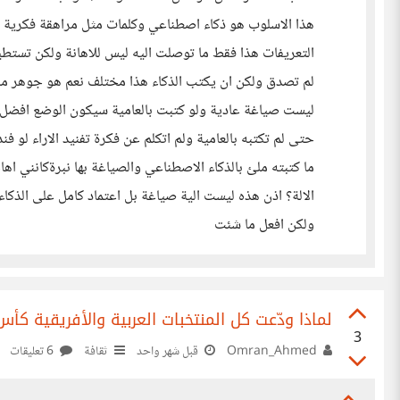
هذا الاسلوب هو ذكاء اصطناعي وكلمات مثل مراهقة فكرية ا
التعريفات هذا فقط ما توصلت اليه ليس للاهانة ولكن تستطيع 
لم تصدق ولكن ان يكتب الذكاء هذا مختلف نعم هو جوهر ما ت
ليست صياغة عادية ولو كتبت بالعامية سيكون الوضع افضل
حتى لم تكتبه بالعامية ولم اتكلم عن فكرة تفنيد الاراء لو ف
ما كتبته ملئ بالذكاء الاصطناعي والصياغة بها نبرةكانني ا
الالة؟ اذن هذه ليست الية صياغة بل اعتماد كامل على الذكا
ولكن افعل ما شئت
لماذا ودّعت كل المنتخبات العربية والأفريقية كأس العالم 
3
Omran_Ahmed
قبل شهر واحد
ثقافة
6 تعليقات