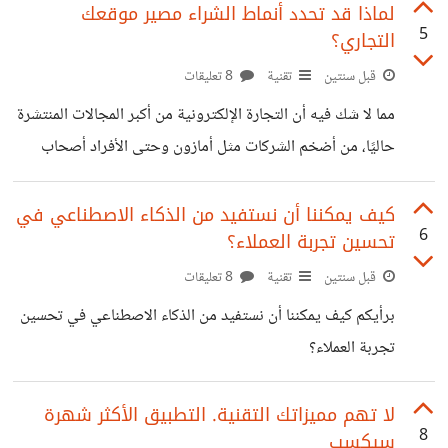
الخطيرة لنفس العَرَض. بعد ظهور النماذج اللغوية وخاصة
لماذا قد تحدد أنماط الشراء مصير موقعك
5
التجاري؟
ChatGPT جربت استشارته وأعطاني نتيجة أدق بكثير
ومخصوصة لما وصفته، كما أن النسخة الجديدة التي تستقبل
قبل سنتين
تقنية
8 تعليقات
الصور تمكنت من شرح إحدى التحاليل بشكل دقيق وأعطتني
مما لا شك فيه أن التجارة الإلكترونية من أكبر المجالات المنتشرة
صورة كاملة عن كل نتيجة في التحليل وماذا أفعل لأحسنها!
حاليًا، من أضخم الشركات مثل أمازون وحتى الأفراد أصحاب
منبهرة بالنتيجة قمت بالبحث أكثر ووجدت أبحاثًا قريبة
المتاجر الصغيرة أو المنتج الواحد. ولكن هل لاحظتم اختلاف
الأنماط الشرائية بين بلد وأخر وبين مناسبة وأخرى؟ في تقارير
كيف يمكننا أن نستفيد من الذكاء الاصطناعي في
6
تحسين تجربة العملاء؟
نشرت مؤخرًا تحلل الأنماط الشرائية للمستخدمين، نعلم الآن أن
أفراد البلد الواحد يميلون لعادات شرائية مشابهة، فمثلًا اكتشفت
قبل سنتين
تقنية
8 تعليقات
أحد الشركات أن متاجرها الإلكترونية في اليابان غير مستقرة
برأيكم كيف يمكننا أن نستفيد من الذكاء الاصطناعي في تحسين
وبها الكثير من الشكاوي، والسبب الذي اكتشفوه أن معظم الزوار
تجربة العملاء؟
يضعون فقط المنتجات في
لا تهم مميزاتك التقنية. التطبيق الأكثر شهرة
8
سيكسب