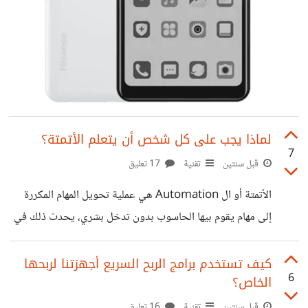
لماذا يجب على كل شخص أن يتعلم الأتمتة؟
7
قبل سنتين
تقنية
17 تعليق
الأتمتة أو ال Automation هي عملية تحويل المهام المكررة
إلى مهام يقوم بيها الحاسوب بدون تدخل بشري، يحدث ذلك في
العادة عن طريق كود بسيط أو ما يسمى سكريبت script لكنه قد
يحدث أيضًا عن طريق خاصية في برنامج أو حتى أداة
كيف تستخدم برامج الربح السريع أجهزتنا لربحها
6
الخاص؟
متخصصة. في رأيي أنها مهارة ممتازة لأي شخص في أي مجال
وليس فقط المجالات التقنية، لأنها توفر الكثير من الوقت كما
قبل سنتين
تقنية
16 تعليق