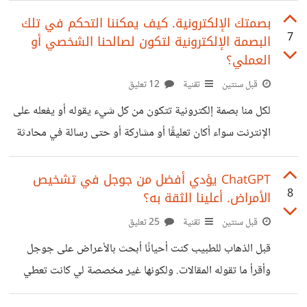
فترة قصيرة متخطية بذلك الشركة الأشهر ميكروسوفت. هذا غير
بصمتك الإلكترونية. كيف يمكننا التحكم في تلك
7
البصمة الإلكترونية لتكون لصالحنا الشخصي أو
أن بعض الموظفين الذين لديهم أسهم في الشركة قاموا بالتقاعد
العملي؟
بعد أن أصبحوا أثرياء فجأة! يقول الكثيرون أنها مجرد فقاعة
قبل سنتين
تقنية
12 تعليق
ولكن بالنظر لعمل الشركة وكيف أن هذه الشركة تقوم بتوفير
البنية التحتية التي تُبنى عليها التطبيقات المعقدة مثل تطبيقات
لكل منا بصمة إلكترونية تتكون من كل شيء يقوله أو يفعله على
الذكاء الاصطناعي يصبح الأمر
الإنترنت سواء أكان تعليقًا أو مشاركة أو حتى رسالة في محادثة
على تطبيق ما وأحيانًا تكون فقط حتى موقعًا زرته أو إيميلًا
أرسلته. وهذه البصمة أو المصطلح الأكثر استخدامًا Digital
ChatGPT يؤدي أفضل من جوجل في تشخيص
8
الأمراض. أعلينا الثقة به؟
footprint باقية في معالجات المواقع المختلفة حتى بعد وفاتنا
وربما أبعد من ذلك. هذه البصمة قد تقول عنا أشياء لسنا واعين
قبل سنتين
تقنية
25 تعليق
بها كفاية وقد تكون قريبة جدًا من شخصياتنا أو حتى بعيدة عنها
قبل الذهاب للطبيب كنت أحيانًا أبحث بالأعراض على جوجل
حسب الجزء الذي نعرضه عن
وأقرأ ما تقوله المقالات. ولكونها غير مخصصة لي كانت تعطي
نتائج عامة بها مقدار كبير من الأمراض من العادية وحتى