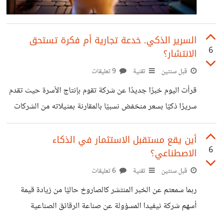
السرير الذكي. خدعة تجارية أم فكرة تستحق
6
الانتشار؟
قبل سنتين
تقنية
9 تعليقات
قرأت اليوم خبرًا جديدًا عن شركة تقوم بإنتاج الأسرة حيث تقدم
سريرًا ذكيًا بسعر منخفض نسبيًا بالمقارنة بمثيلاته من الشركات
(أقل من ألف دولار). على الورق، يبدو هذا بمثابة صفقة جيدة
لسرير ذكي. حيث أنه يوفر ميزة تحليل بيانات مخصصة للنوم
أين يقع مستقبل الاستثمار في الذكاء
6
الاصطناعي؟
والصحة كما أن السرير قادر على الضبط تلقائيًا طوال الليل، مما
يتيح للمستخدمين ضبط المستوى المثالي من كل شيء حتى
قبل سنتين
تقنية
6 تعليقات
مدى صلابة مرتبة السرير! كما يسمح لهم بتعديل جوانب السرير
ربما سمعتم عن الخبر المنتشر كالصاروخ حاليًا من زيادة قيمة
حتى يتمكنوا من النوم بشكل أكثر راحة وغيرها من
أسهم شركة نيفيدا المسؤولة عن صناعة الرقائق الصناعية
والهاردوير. وكيف أنها أصبحت الشركة الأكثر قيمة في العالم في