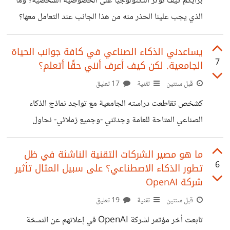
برأيكم كيف تؤثر التكنولوجيا على الخصوصية الشخصية؟ وما
بمهارة وكذلك الحديث معك وإدارة النقاش. وهناك بالفعل نماذج
الذي يجب علينا الحذر منه من هذا الجانب عند التعامل معها؟
تستخدم أصواتًا وشخصيات حقيقية كما أن تجميع بياناتنا يحدث
بشكل فعلي بينما نتحدث الآن
يساعدني الذكاء الصناعي في كافة جوانب الحياة
7
الجامعية. لكن كيف أعرف أنني حقًا أتعلم؟
قبل سنتين
تقنية
17 تعليق
كشخص تقاطعت دراسته الجامعية مع تواجد نماذج الذكاء
الصناعي المتاحة للعامة وجدتني -وجميع زملائي- نحاول
الاستفادة منه قدر الإمكان. تارة بمساعدتنا في البحث عن المصادر
وتارة أخرى بالمساعدة في اكتشاف الخطأ بالكود البرمجي
ما هو مصير الشركات التقنية الناشئة في ظل
6
تطور الذكاء الاصطناعي؟ على سبيل المثال تأثير
والكثير من الأحيان في كتابة التقاريير وغيرها. كما أننا نستخدمه
شركة OpenAI
أيضًا لمحاولة فهم ما لا نفهمه أو تكرار الشرح ومحاولة جعله
قبل سنتين
تقنية
19 تعليق
أسهل. وقد رأيت أيضًا من يستخدمونه في حل الامتحانات
وأحيانًا محاولات الغش! لن أنكر أنه جعل حياتي الدراسية أسهل
تابعت أخر مؤتمر لشركة OpenAI في إعلانهم عن النسخة