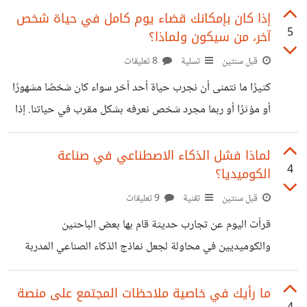
ذلك يقوم بترشيح المنتجات التي قد تعجبه، لكن المشكلة أنني
إذا كان بإمكانك قضاء يوم كامل في حياة شخص
5
آخر، من سيكون ولماذا؟
حاولت الاعتماد على تقييمات المنتج لمعرفة إن كان المنتج جيدًا
أم لأ، خاصة أنها نقطة رقمية يمكن إدخالها إلى المعادلة وما يجعل
قبل سنتين
تسلية
8 تعليقات
الأمر معقدة أقل هو تحويل العوامل المؤثرة إلى نقاط رقمية
كثيرًا ما نتمنى أن نجرب حياة أحد أخر سواء كان شخصًا مشهورًا
يمكن أخذها في الحسبان. لكن عندما عرضت الفكرة على
أو مؤثرًا أو ربما مجرد شخص نعرفه بشكل مقرب في حياتنا. إذا
كان بإمكانك قضاء يوم كامل في حياة شخص آخر، من سيكون
ولماذا؟
لماذا فشل الذكاء الاصطناعي في صناعة
4
الكوميديا؟
قبل سنتين
تقنية
9 تعليقات
قرأت اليوم عن تجارب حديثة قام بها بعض الباحثين
والكوميديين في محاولة لجعل نماذج الذكاء الصناعي المدربة
تنتج أعمالًا كوميدية، سواء نكات أو مؤلفات طويلة وغيرها. ومن
ثم تم عرض النتائج على مجموعة من الكوميديين لنقدها،
ما رأيك في خاصية ملاحظات المجتمع على منصة