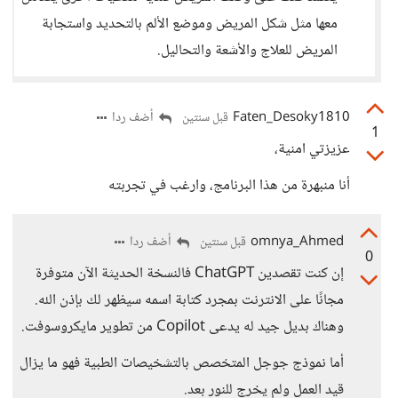
معها مثل شكل المريض وموضع الألم بالتحديد واستجابة
المريض للعلاج والأشعة والتحاليل.
Faten_Desoky1810
أضف ردا
قبل سنتين
1
عزيزتي امنية،
أنا منبهرة من هذا البرنامج، وارغب في تجربته
omnya_Ahmed
أضف ردا
قبل سنتين
0
إن كنت تقصدين ChatGPT فالنسخة الحديثة الآن متوفرة
مجانًا على الانترنت بمجرد كتابة اسمه سيظهر لك بإذن الله.
وهناك بديل جيد له يدعى Copilot من تطوير مايكروسوفت.
أما نموذج جوجل المتخصص بالتشخيصات الطبية فهو ما يزال
قيد العمل ولم يخرج للنور بعد.