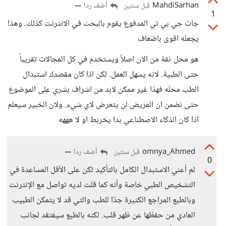
MahdiSarhan
أضف ردا
قبل سنتين
1
جات جي بي تي المدفوع يقوم بالبحث في الانترنت كذلك. وهذا
يجعله اقوى باضعاف
هو محل ثقة من الان اصلاً ويستخدم في كل المجالات تقريباً
حتى الطبية. لانه يسهل العمل. لكن اذا كان مقصدك استبدال
الطب محله فهذا غير ممكن لابد من اشراف بشري على الموضوع
حتى نضمن ان المريض لن يتعرض لاي شيء. ولان الخبير سيعلم
اذا كان الذكاء الاصطناعي بدا يخربط او لا هههه
omnya_Ahmed
أضف ردا
قبل سنتين
0
لم أعني الاستبدال الكامل بالتأكيد لكن على الأقل المساعدة في
التشخيص الطبي خاصة وأنه كما قلت لديه تواصل مع الإنترنت
وبالطبع المراجع الكثيرة جدًا للطب والتي قد لا يتمكن الطبيب
العادي من حفظها عن ظهر قلب. لكنه بالطبع سيفتقد لجانب