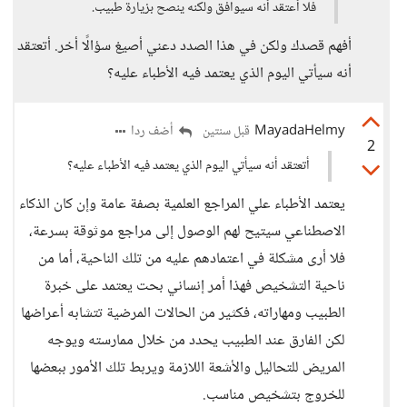
فلا أعتقد أنه سيوافق ولكنه ينصح بزيارة طبيب.
أفهم قصدك ولكن في هذا الصدد دعني أصيغ سؤالًا أخر. أتعتقد
أنه سيأتي اليوم الذي يعتمد فيه الأطباء عليه؟
MayadaHelmy
أضف ردا
قبل سنتين
2
أتعتقد أنه سيأتي اليوم الذي يعتمد فيه الأطباء عليه؟
يعتمد الأطباء علي المراجع العلمية بصفة عامة وإن كان الذكاء
الاصطناعي سيتيح لهم الوصول إلى مراجع موثوقة بسرعة،
فلا أرى مشكلة في اعتمادهم عليه من تلك الناحية، أما من
ناحية التشخيص فهذا أمر إنساني بحت يعتمد على خبرة
الطبيب ومهاراته، فكثير من الحالات المرضية تتشابه أعراضها
لكن الفارق عند الطبيب يحدد من خلال ممارسته ويوجه
المريض للتحاليل والأشعة اللازمة ويربط تلك الأمور ببعضها
للخروج بتشخيص مناسب.