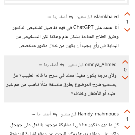
islamkhaled
أضف ردا
قبل سنتين
1
أنا أعتمد على ChatGPT في فهم تفاصيل تشخيص الدكتور
وطرق العلاج المتاحة بشكل عام وهكذا لكن التشخيص من
البداية في رأي يجب أن يكون من خلال دكتور متخصص.
omnya_Ahmed
أضف ردا
قبل سنتين
0
ولأي درجة يكون مفيدًا معك في شرح ما قاله الطبيب؟ هل
يستطيع شرح الموضوع بطرق مختلفة مثلًا تناسب من هم غير
أطباء أو الأطفال وخلافه؟
Hamdy_mahmouds
أضف ردا
قبل سنتين
1
كل ما مهو مذكور هنا في المشاركة موجود بالفعل على جوجل
ولكن على مواقع بعينها يمكن البحث عن موقع لقراءة الروشتة