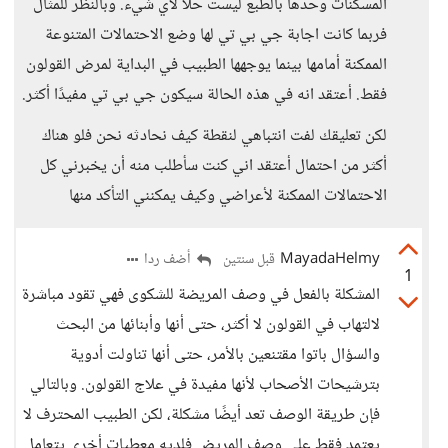
المسكنات وحدها بالطبع ليست حلًا لأي شيء. وبالنظر للمثال
فربما كانت اجابة جي بي تي لها وضع الاحتمالات المتنوعة
الممكنة أمامها بينما يوجهها الطبيب في البداية لمرض القولون
فقط. أعتقد انه في هذه الحالة سيكون جي بي تي مفيدًا أكثر.
لكن تعليقك لفت انتباهي لنقطة كيف نحادثه نحن فلو هناك
أكثر من احتمال أعتقد اني كنت سأطلب منه أن يخبرني كل
الاحتمالات الممكنة لأعراضي وكيف يمكنني التأكد منها
MayadaHelmy
أضف ردا
قبل سنتين
1
المشكلة بالفعل في وصف المريضة للشكوى فهي تقود مباشرة
لالتهاب في القولون لا أكثر، حتى أنها وأبنائها من البحث
والسؤال باتوا مقتنعين بالأمر، حتى أنها تناولت أدوية
بترشيحات الأصحاب لأنها مفيدة في علاج القولون. وبالتالي
فإن طريقة الوصف تعد أيضًا مشكلة، لكن الطبيب المحترف لا
يعتمد فقط على وصف المريض فلديه معطيات أخرى يتعامل