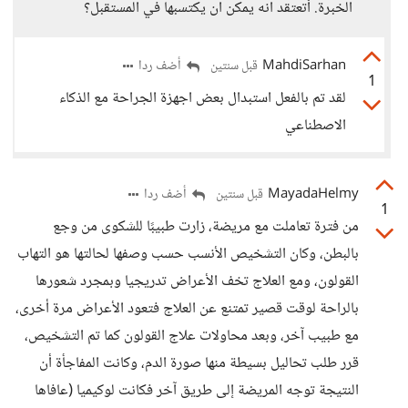
الخبرة. أتعتقد انه يمكن ان يكتسبها في المستقبل؟
MahdiSarhan
أضف ردا
قبل سنتين
1
لقد تم بالفعل استبدال بعض اجهزة الجراحة مع الذكاء
الاصطناعي
MayadaHelmy
أضف ردا
قبل سنتين
1
من فترة تعاملت مع مريضة، زارت طبيبًا للشكوى من وجع
بالبطن، وكان التشخيص الأنسب حسب وصفها لحالتها هو التهاب
القولون، ومع العلاج تخف الأعراض تدريجيا وبمجرد شعورها
بالراحة لوقت قصير تمتنع عن العلاج فتعود الأعراض مرة أخرى،
مع طبيب آخر، وبعد محاولات علاج القولون كما تم التشخيص،
قرر طلب تحاليل بسيطة منها صورة الدم، وكانت المفاجأة أن
النتيجة توجه المريضة إلى طريق آخر فكانت لوكيميا (عافاها