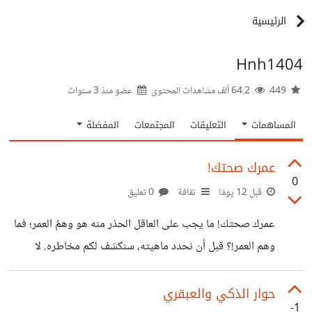
الرئيسية
Hnh1404
449
64.2 ألف مشاهدات المحتوى
عضو منذ
3 سنوات
المساهمات
التعليقات
المجتمعات
المفضلة
عمرك صحتك!
0
قبل 12 يومًا
ثقافة
0 تعليق
عمرك صحتك! ​ما يجب على العاقل الحذر منه هو وهمُ العمر؛ فما
وهم العمر!؟ قبل أن نحدد ماهيته، سنكشف لكم مخاطره. ​لا
ينبغي لعمرك أن يعزلك عن المساهمة في التألق والإبداع وإثبات
وجودك في كل ميدان تجد موهبتك فيه. ​العمر ليس قيداً يقيد
حوار الذكي والعبقري
-1