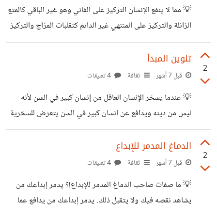
منها وذمها هي حيلة بشرية لإيهام العقول بأن الطريق للخير يؤدي
💡 مما لا ينفع الإنسان التركيز على الفاني وهو غير الباقي كالمتع
للمكان الذي فيه من حث غيره على إهمال الدنيا لكن هو لم يهمل
الزائلة والتركيز على المنتهي غير الدائم كتقلبات المزاج والتركيز
الدنيا بل
على المندثر كالأحداث القابلة للنسيان والتركيز على المتقلب
كتذبذب المشاعر المتبدلة والتركيز على غير الثابت كالكلام غير
تلوين المبدأ
2
النافع والتركيز على غير المستقر كالمواقف الطارئة والتركيز على
قبل 7 أشهر
ثقافة
4 تعليقات
المتبدل كالأحوال المتغيرة والتركيز على غير النافع كمشتتات
💡 عندما يسخر الإنسان العاقل من إنسان كبير في السن لأنه
العقل. لماذا التركيز على ما لا ينفع يضر الإنسان!؟ التركيز على ما
ليس من دينه ويدافع عن إنسان كبير في السن يتعرض للسخرية
لا ينفع الإنسان عقليا وعلميا يشغل العقل فترة من الزمن فيما
لأنه من دينه نفهم أن المبدأ الذي يستند عليه هذا الإنسان
يقلل من
المتناقض ملون. عندما تصادف إنسان عاقل يقلل من إنسان
الدماغ المدمر للإبداع
2
مصاب بعلة طبية مثل الإعاقة الفكرية أو الإعاقة البدنية لأنه
قبل 7 أشهر
ثقافة
4 تعليقات
يختلف عنه بالجنسية ويستخدم خلقه وإحسانه وإيمانه إن لاحظ
💡 ما صفات صاحب الدماغ المدمر للإبداع!؟ يدمر إبداعك من
غيره يسخر من مصاب بعلة طبية كالتي ذكرناها لأن المستهدف
يشاهد نقصه فيك ولا يتقبل ذلك. يدمر إبداعك من يدافع عما
من جنسيته نكتشف بأن إنسانية هذا الإنسان المتلون غير
يظن بأنه يجعله ذكيا بلا تأكد من صحة ذلك. يدمر إبداعك من