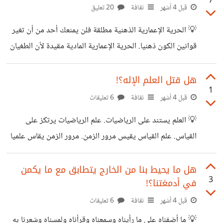
7
الخير وأمرنا بفعله للاقتراب من الحق المطلق الذي هو الكمال
قبل 4 أشهر
ثقافة
20 تعليق
المطلق وهذا يجعل الخير نسبي. كلما زاد الخير اقتربنا من الحق
💡 الحرية الإعمارية الذهنية مطلقة فلن يمنعك أحد من أن تغير
وكلما نقص الخير تكون الشر.
قوانين الكون ذهنيا. الحرية الإعمارية المادية مقيدة لأن الطغيان
بها حرمان غيرك من حقه الإبداعي. الحرية المرتبطة بما ينفع
البشرية كالاكتشافات والاختراعات والابتكارات واسعة لكنها
هل قتل العلم الإله؟!
1
مقيدة نسبيا فليس كل جديد مفيد. الحرية المرتبطة بما يضر
قبل 4 أشهر
ثقافة
6 تعليقات
قابلة للتوسع ولا تصنف من الحريات التي نطالب بها هي فرضت
💡 العلم يستند على الرياضيات. علم الرياضيات يرتكز على
علينا ممن فضل ذاته على الجميع. الأصل في الحرية القيد فنحن
القياس. علم القياس يقيس مرور الزمن. مرور الزمن يقاس علميا
لسنا أحرارا بتغيير ألواننا وأجسامنا وجيناتنا وغرائزنا ومشاعرنا
بتحول الطاقة من شكل لآخر. يسبق تحولات الطاقة وتبدلات
وعناصرنا و... قيمة الحرية
الطبيعة وتغيرات الكون محول ومبدل ومغير. محول الطاقة لا
هل ما يحيط بنا من الخارج يتطابق مع ما يكمن
3
في أدمغتنا؟!
يقاس علميا ولا تتفاعل معه الرياضيات وبدونه لا يمر الزمن ولا
تتحول الطاقة ولا تتبدل الطبيعة ولا يتغير الكون هو الثابت
قبل 4 أشهر
ثقافة
6 تعليقات
مكون المتغيرات. العلم لم يقتل الإله و لن يقتل الإله لأنه لا شيء
💡 ما أضفناه على ما رأيناه وسمعناه وقرأناه ولمسناه وشعرنا به