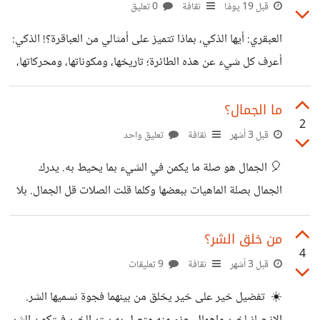
إبداعك وكفاحك وطموحك. ​العمر لا يضع حداً لنشاطك وقدرتك
قبل 19 يومًا
ثقافة
0 تعليق
العبقري: أيها الذكي، بماذا تتميز على أمثالي من العباقرة؟! ​الذكي:
متى تدرك بأنك كبرت على التألق؟ عندما تعجز عن الحركة،
أعرف كل شيء عن هذه الطائرة؛ تاريخها، ومكوناتها، ومحركاتها،
وتعجز عن التفكير، وتعجز عن التغيير، وتعجز عن التأثير، وتعجز
وكيف صنعت، وكيف تطير، وليس هذا فحسب، بل أجيد قيادتها
عن
أيضاً، فماذا عنك أيها العبقري؟! ​العبقري: لا أعرف عن الطائرة إلا
ما الجمال؟
2
ما قلته لي عنها، لكن لدي مخططات هندسية لها علاقة بالأجسام
قبل 3 أشهر
ثقافة
تعليق واحد
الحركية، الهدف منها زيادة سرعة الطائرة، وصناعة ما يخفف من
🎈 الجمال هو صلة ما يكمن في الشيء بما يحيط به. يدرك
ثقلها مع عدم تقليل حجمها؛ لزيادة دقة مسارها وسرعة وصولها
الجمال بصلة الماهيات ببعضها وكلما قلت الصلات قل الجمال. بلا
من نقطة إلى أخرى مع الحفاظ على الأمان. ​الذكي:
صلة بين ما يكمن في الطعام وما يحيط به يتعفن. بلا صلة بين ما
يكمن في الزهرة وما يحيط بها تذبل. بلا صلة بين ما يكمن في
من خلق الشر؟
4
الأرض وما يهطل عليها تجف. صلة الألوان ببعضها كونت جمال
قبل 3 أشهر
ثقافة
9 تعليقات
الفن وصلة الأبعاد ببعضها كونت جمال الكون وصلة المفاهيم
☀️ تفضيل خير على خير يخلق من بينهما فجوة نسميها الشر.
ببعضها كونت جمال العقل وصلة الجزيئات ببعضها كونت جمال