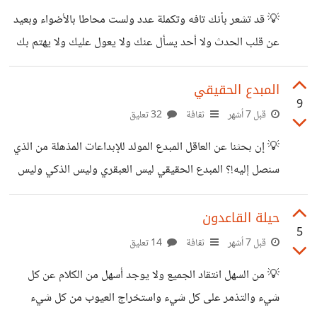
من العادات عليك تحرمك من اكتشاف ما يغير من طبيعتك
💡 قد تشعر بأنك تافه وتكملة عدد ولست محاطا بالأضواء وبعيد
وسيطرة مكان من الأمكنة على مداركك تبعدك عن اكتشاف ما لم
عن قلب الحدث ولا أحد يسأل عنك ولا يعول عليك ولا يهتم بك
تكتشفه في نفسك عن طريق ما ستكتشفه في أمكنة لم
أحد ولست من أهل القرار ولست من الأثرياء ولا أحد يراك وما
فيك لا يتمعن فيه أحد هذه مشاعر تتردد عليك في أحزانك كما
المبدع الحقيقي
9
تتردد على غيرك كيف نتخلص منها!؟ عندما تنظر للعالم عن طريق
قبل 7 أشهر
ثقافة
32 تعليق
الشاشات ستشعر بأنك في عالم آخر كأنك في حفرة مظلمة لا
💡 إن بحثنا عن العاقل المبدع المولد للإبداعات المذهلة من الذي
تنعكس عليها الأضواء وستتمكن منك المشاعر السلبية فما الذي
سنصل إليه!؟ المبدع الحقيقي ليس العبقري وليس الذكي وليس
سيحدث
الحكيم وليس النابغة وليس البليغ وليس الفطن وليس الداهية
وليس الشمولي وليس الموسوعي وليس الناجح وليس الفائق
حيلة القاعدون
5
وليس المتفوق وليس المفكر وليس المنظر وليس المبتكر وليس
قبل 7 أشهر
ثقافة
14 تعليق
الملهم وليس المخترع وليس المكتشف وليس الفنان وليس العالم
💡 من السهل انتقاد الجميع ولا يوجد أسهل من الكلام عن كل
وليس الفقيه وليس القائد وليس المتفرس وليس الخيالي وليس
شيء والتذمر على كل شيء واستخراج العيوب من كل شيء
الماهر وليس البارع وليس الموهوب وليس المتفرد وليس المجدد