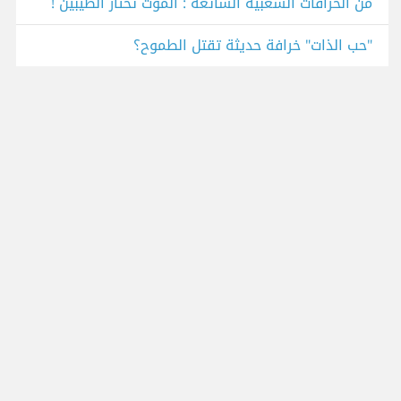
من الخرافات الشعبية الشائعة : الموت تختار الطيبين !
"حب الذات" خرافة حديثة تقتل الطموح؟