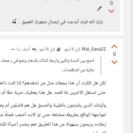
0
🖊️
بارك الله فيك أبدعت في إيصال شعورك العميق .. 🍒 .
Mai_Easa22
أضف ردا
قبل 8 أشهر
قبل 8 أشهر
0
ادمج بين الشدة واللين واربط الذكاء بالدهاء وضع في رحمت
خالية من التناقضات.
لكن هل فكرت أن هذا يجعلك مثل من تنتقدهم؟ إذا كنت دائم ا
حتى تستغل الآخرين بلا قصد. هل هذا يعطيك حرية حقًا أم يج
وأولئك الذين يلتزمون بالطيبة والصدق هل هم فاشلون أم يعي
لمواجهة الواقع بطريقة مختلفة حتى لو كانت أصعب فمثلًا 
زملاءه يربحون بسهولة من هذا الطريق نعم يخسر أحيانًا ل