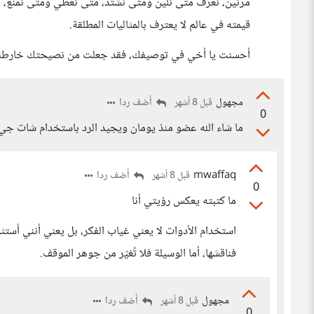
مرنين، نعرف متى نلين ومتى نشتد، متى نعطي ومتى نمنع، و
قيمته في عالم لا يعترف بالمثاليات المطلقة.
أحسنت يا أخي في توصيفك، فقد جعلت من نصيحتك خارطة ط
مجهول
أضف ردا
قبل 8 أشهر
0
ما شاء الله عضو منذ يومان ويجيد الرد باستخدام شات جي
mwaffaq
أضف ردا
قبل 8 أشهر
0
ما كتبته يعكس رؤيتي أنا
استخدام الأدوات لا يعني غياب الفكر، بل يعني أنني أستث
فناقشها، أما الوسيلة فلا تُغيّر من جوهر الموقف.
مجهول
أضف ردا
قبل 8 أشهر
0