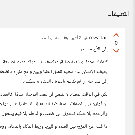
التعليقات
mwaffaq
أضف ردا
قبل 8 أشهر
0
إلى الأخ حمود،
كلماتك تحمل واقعية صلبة، وتكشف عن إدراك عميق لطبيعة ال
يعيشه الإنسان بين سعيه للمثل العليا وبين واقعٍ مليء بالضعف 
إلى سذاجة إن لم تُدعَم بالقوة والدهاء والحكمة.
لكن في الوقت نفسه، لا ينبغي أن نفقد البوصلة تمامًا؛ فالمعا
أن نُوازن بين الصفات المتناقضة لنصنع إنسانًا قادرًا على موا
والرحمة بلا حنكة تتحول إلى ضعف، والدهاء بلا قيم يتحول إ
ما قلته عن المزج بين الشدة واللين، وربط الذكاء بالدهاء، و