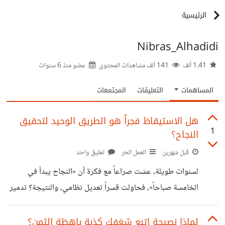
الرئيسية
Nibras_Alhadidi
1.41 ألف
141 ألف مشاهدات المحتوى
عضو منذ
6 سنوات
المساهمات
التعليقات
المجتمعات
هل الاستيقاظ فجراً هو الطريق الوحيد لتحقيق
1
النجاح؟
قبل شهرين
العمل الحر
تعليق واحد
لسنوات طويلة، عشت صراعاً مع فكرة أن «النجاح يبدأ في
الخامسة صباحاً»، فحاولت قسراً تعديل نظامي، والنتيجة؟ تدمير
كامل لإنتاجيتي! لكن حين بدأت أعمل بنظام ليلي حتى اليوم،
وجدت ذروة تركيزي وإبداعي تتماشى معه (على الأقل هذه
لماذا نصيحة اتبع شغفك كذبة باهظة الثمن؟