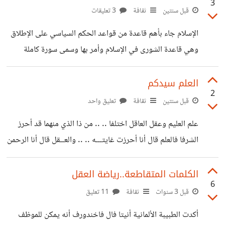
3
فوق عيوننا. كما تعرف السعادة بأنها شعور ناتج عن عملٍ يحبّه
قبل سنتين
ثقافة
3 تعليقات
الإنسان، أو يكون ناتجاً عن شيءٍ قام به النّاس لشخصٍ ما. كما أنها
الإسلام جاء بأهم قاعدة من قواعد الحكم السياسي على الإطلاق
شعور بالرضا داخل النفس، ولا يشترط أن تقترن بالنجاح، ولكن
وهي قاعدة الشورى في الإسلام وأمر بها وسمى سورة كاملة
حبذا لو كان
بالشورى والشورى هي نقيض الاستبداد والدكتاتورية والاستئثار
بالرأي فالشورى فريضة والاستبداد حرام قطعاً. الإسلام جاء بأهم
العلم سيدكم
2
قاعدة من قواعد الحكم السياسي على الإطلاق وهي قاعدة
قبل سنتين
ثقافة
تعليق واحد
الشورى في الإسلام وأمر بها وسمى سورة كاملة بالشورى
علم العليم وعقل العاقل اختلفا .. .. من ذا الذي منهما قد أحرز
والشورى هي نقيض الاستبداد والدكتاتورية والاستئثار بالرأي
الشرفا فالعلم قال أنا أحرزت غايتـــه .. .. والعــقل قال أنا الرحمن
فالشورى فريضة والاستبداد حرام قطعاً الديمقراطية كممارسة
بي عرفا فأومــأ العلــم إيمــاء وقال لـه .. .. بأيـنا الرحمن في
تختلف من بلد إلى بلد ومن مكان إلى مكان فالديمقراطية في
القرآن قد وصفا فأدرك العقل أن العــلم ســيده .. .. فقبل العقـل
الكلمات المتقاطعة..رياضة العقل
بريطانيا
6
رأس الــعـلم وانصرفا
قبل 3 سنوات
ثقافة
11 تعليق
أكدت الطبيبة الألمانية أنيتا فال فاخندورف أنه يمكن للموظف