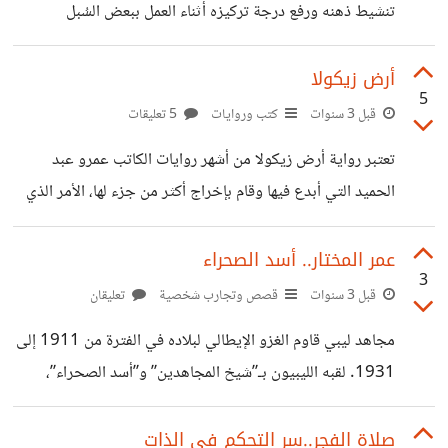
تنشيط ذهنه ورفع درجة تركيزه أثناء العمل ببعض السُبل
البسيطة، مثل حل الكلمات المتقاطعة أو لغز السودوكو أثناء
فترات الاستراحة. وأوضحت فاخندورف -وهي عضو الرابطة
أرض زيكولا
5
الألمانية لأطباء المصانع والمؤسسات بالعاصمة برلين- أن هذه
قبل 3 سنوات
كتب وروايات
5 تعليقات
الألغاز تعمل على تنشيط الذاكرة، ومن ثم رفع القدرة على التركيز.
تعتبر رواية أرض زيكولا من أشهر روايات الكاتب عمرو عبد
وأشارت الطبيبة الألمانية إلى أنه من المفيد للموظفين أيضاً أن
الحميد التي أبدع فيها وقام بإخراج أكثر من جزء لها، الأمر الذي
يكسروا عاداتهم الروتينية اليومية، كأن يتعمدوا الإمساك بكوب
جعل كل المداومين على القراءة أو حتى محبي القراءة على
القهوة يوماً كاملاً بيد أخرى غير التي اعتادوها. وأوضحت
فترات ينبهرون بذكاء الكاتب وجمال خياله الواسع في سرد قصة
عمر المختار.. أسد الصحراء
3
من الخيال ومرتبطة قليلاً بالواقع المرير الذي نعيشه وهذا هو
قبل 3 سنوات
قصص وتجارب شخصية
تعليقان
المميز في هذه الرواية. بطل أحداث رواية أرض زيكولا هو شاب
مجاهد ليبي قاوم الغزو الإيطالي لبلاده في الفترة من 1911 إلى
اسمه "خالد" يبلغ من العمر ثمانية وعشرين عاماً ويسكن في
1931. لقبه الليبيون بـ”شيخ المجاهدين” و”أسد الصحراء”،
قرية يطلق عليها اسم " البهو فريك"،
وأسره الإيطاليون وعقدوا له محاكمة صورية قضت بإعدامه شنقا
في 16 سبتمبر/أيلول 1931. ولد عمر بن المختار بن عمر المنفي
صلاة الفجر..سر التحكم في الذات