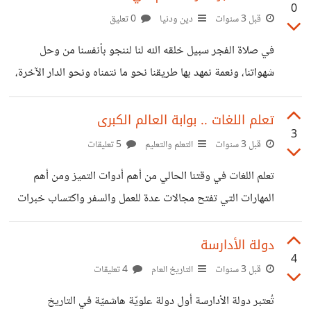
0
عام 1862 (وقيل عام 1858) في قرية جنزور بالبطنان في
قبل 3 سنوات
دين ودنيا
0 تعليق
منطقة الجبل الأخضر ببرقة شرقي ليبيا. التحق عمر المختار
في صلاة الفجر سبيل خلقه الله لنا لننجو بأنفسنا من وحل
بمعهد واحة الجغبوب التي كانت آنذاك عاصمة للدعوة السنوسية
شهواتنا، ونعمة نمهد بها طريقنا نحو ما نتمناه ونحو الدار الآخرة،
شرقي ليبيا، فدرس فيه مدة 8 سنوات العلوم الشرعية من فقه
وفيها إعانة على ترتيب الأولويات وتدريب على مواجهة
وحديث وتفسير. وقد
التحديات في كل مرة نستعد فيها للنوم
تعلم اللغات .. بوابة العالم الكبرى
3
_______________________________________________
قبل 3 سنوات
التعلم والتعليم
5 تعليقات
_______________________________________________
تعلم اللغات في وقتنا الحالي من أهم أدوات التميز ومن أهم
_______________________________________________
المهارات التي تفتح مجالات عدة للعمل والسفر واكتساب خبرات
_______________________________________________
جديدة، كما هو الحال بالنسبة لبعض المهارات الأخرى؛ مثل تعلم
(والفَّجْر ) سورة الفجر- ١، هنا البداية في حياة المسلم، هي
لغة البرمجة والتصميم الجرافيكي والتصوير الفوتوغرافي
دولة الأدارسة
العلامة الفارقة في حياته والخط الفاصل بين نجاحه وفشله، بل
4
والتسويق الإلكتروني. فأصحاب تلك المهارات يتمكنون من العمل
قبل 3 سنوات
التاريخ العام
4 تعليقات
هنا يكمن التحدي الأكبر، عندما يُرفع أذان صلاة الفجر معلنا عن
في أي مكان حتى من منازلهم، وينشئون شركات افتراضية تدر
بداية يوم جديد للإنسان المسلم، التحدي الذي يجعل منه
تُعتبر دولة الأدارسة أول دولة علويّة هاشميّة في التاريخ
عليهم مكاسب مادية مرضية إلى حد كبير، كما أنهم يحققون