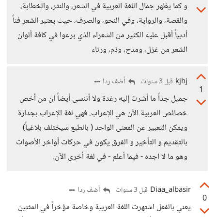
و كما يظهر جمال اللغة العربية في الشعر، والنثر، والخطابة،
والقصة، والرواية، وفي النحو، والصرف، حيث يعتبر الشعر فناً
أدبياً أقبل عليه الكثير من الشعراء الذي برعوا في كافة ألوان
الشعر من غزل، ومدح، وذم، ورثاء
kjhj
أضف ردا
قبل 3 سنوات
1
جميل جداً ما أشرت إليه رغدة ولا أننسى أيضاً ان من أخص
خصائص العربية الآن هي الإعراب. فهي لغة الإعراب بجدارة
ويمكن التعبير عن المعنى الواحد ( بالطبع سيختلف بلاغياً)
بالتقديم و التأخير و الفرق يكون في حركات أواخر الأصوات
وهو ما لا اجده - فيما أعلم - في لغة أخرى الآن.
Diaa_albasir
أضف ردا
قبل 3 سنوات
0
يعني بالفعل اشتهرت اللغة العربية وخاصة مؤخراً في المئتين