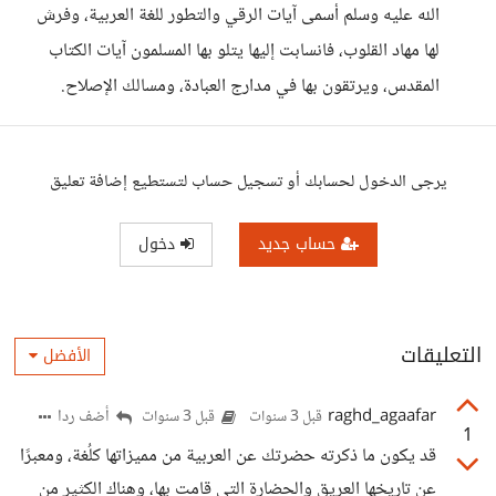
الله عليه وسلم أسمى آيات الرقي والتطور للغة العربية، وفرش
لها مهاد القلوب، فانسابت إليها يتلو بها المسلمون آيات الكتاب
المقدس، ويرتقون بها في مدارج العبادة، ومسالك الإصلاح.
يرجى الدخول لحسابك أو تسجيل حساب لتستطيع إضافة تعليق
حساب جديد
دخول
التعليقات
الأفضل
raghd_agaafar
أضف ردا
قبل 3 سنوات
قبل 3 سنوات
1
قد يكون ما ذكرته حضرتك عن العربية من مميزاتها كلُغة، ومعبرًا
عن تاريخها العريق والحضارة التي قامت بها، وهناك الكثير من