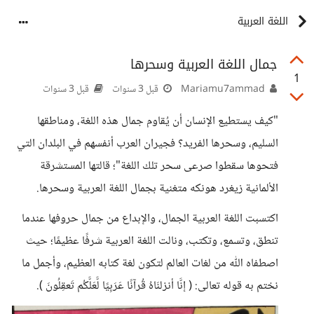
اللغة العربية
جمال اللغة العربية وسحرها
1
Mariamu7ammad
قبل 3 سنوات
قبل 3 سنوات
"كيف يستطيع الإنسان أن يُقاوم جمال هذه اللغة، ومناطقها
السليم، وسحرها الفريد؟ فجيران العرب أنفسهم في البلدان التي
فتحوها سقطوا صرعى سحر تلك اللغة"؛ قالتها المستشرقة
الألمانية زيغرد هونكه متغنية بجمال اللغة العربية وسحرها.
اكتسبت اللغة العربية الجمال، والإبداع من جمال حروفها عندما
تنطق، وتسمع، وتكتب، ونالت اللغة العربية شرفًا عظيمًا؛ حيث
اصطفاه اللّٰه من لغات العالم لتكون لغة كتابه العظيم، وأجمل ما
نختم به قوله تعالى: ( إنَّا أنزلنَاهُ قُرآنًا عَرَبِيًا لَّعَلَّكُم تَعقِلُونَ ).