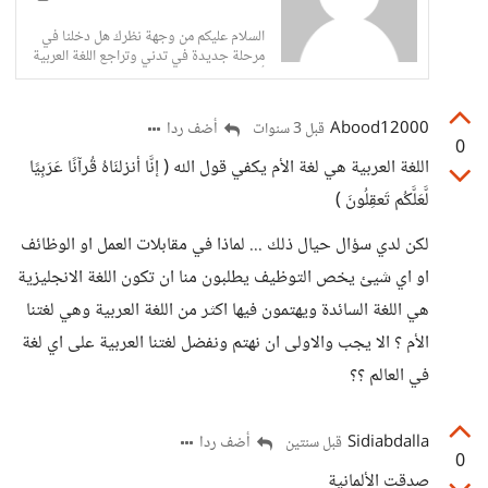
السلام عليكم من وجهة نظرك هل دخلنا في
مرحلة جديدة في تدني وتراجع اللغة العربية
ألم
Abood12000
أضف ردا
قبل 3 سنوات
0
اللغة العربية هي لغة الأم يكفي قول الله ( إنَّا أنزلنَاهُ قُرآنًا عَرَبِيًا
لَّعَلَّكُم تَعقِلُونَ )
لكن لدي سؤال حيال ذلك ... لماذا في مقابلات العمل او الوظائف
او اي شيئ يخص التوظيف يطلبون منا ان تكون اللغة الانجليزية
هي اللغة السائدة ويهتمون فيها اكثر من اللغة العربية وهي لغتنا
الأم ؟ الا يجب والاولى ان نهتم ونفضل لغتنا العربية على اي لغة
في العالم ؟؟
Sidiabdalla
أضف ردا
قبل سنتين
0
صدقت الألمانية