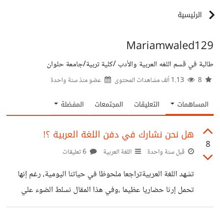
الرئيسية
Mariamwaled129
طالبة في قسم اللغه العربية والأدب /كلية تربية/جامعة حلوان
8
1.13 ألف مشاهدات المحتوى
عضو منذ
سنة واحدة
المساهمات
التعليقات
المجتمعات
المفضلة
هل نحن نشارك في دفن اللغة العربية ؟!
8
قبل سنة واحدة
اللغة العربية
6 تعليقات
تشهد اللغة العربيةتراجعا ملحوظا في حياتنا اليومية، رغم إنها
تحمل إرثا حضاريا عظيما ،وفي هذا المقال نسلط الضوء علي
مظاهر هذا التراجع ،وأسبابه ، ومن يتحمل المسؤولية ، وكيف