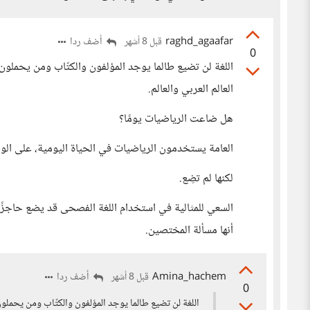
raghd_agaafar
أضف ردا
قبل 8 أشهر
0
اللغة لن تضيع طالما يوجد المؤلفون والكتّاب ومن يحملون 
العالم العربي والعالم.
هل ضاعت الرياضيات يومًا؟
العامة يستخدمون الرياضيات في الحياة اليومية، على ال
لكنها لم تضِع.
السعي للمثالية في استخدام اللغة الفصحى قد يضع حاجزًا 
أنها مسألة المختصين.
Amina_hachem
أضف ردا
قبل 8 أشهر
0
اللغة لن تضيع طالما يوجد المؤلفون والكتّاب ومن يحملون 