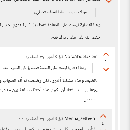
وهو لا يستوعب لماذا المعلمة تخطىء
وهنا الاشارة ليست على المعلمة فقط، بل في العموم، حتى 
حفظ الله لك ابنك وبارك فيه.
NoraAbdelaziem
أضف ردا
قبل 8 أشهر
1
وهنا الاشارة ليست على المعلمة فقط، بل في العموم، حتى 
بالضبط وهذه مشكلة أخرى، لكن وضحت له أنه الصواب وأ
يجعلني استاء فعلا أن تكون هذه أخطاء شائعة بين معلمين
المعلمين
Menna_setteen
أضف ردا
قبل 8 أشهر
0
لاأدري اهذه مشكلة بدأت معهم منذ كون المعلمين طلابا