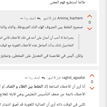
طالما استطيع فهم المعنى
Amina_hachem
أضف ردا
قبل 8 أشهر
0
صحيح الخلط بين الحروف الهاء التاء المربوطة، والتاء وال
بصراحة لا أحب أن أعدل على أحد في تلك الأخطاء لأنني اشع
التفاصيل، لذلك بدأت أتجاهل هذه الأخطاء اللغوية مع الوقت و
ولكن، أليس في تقاعسنا في التعديل على المخطئ، وتجاوز ا
raghd_agaafar
أضف ردا
قبل 8 أشهر
0
أنا أرى أن الأخطاء الشائعة (كـ
الخلط بين الظاء و الضاد
، أو
ك
الأخطاء ناتجة عن ضعف التأسيس التعليمي وهي قابلة للعلاج
لكني في الوقت ذاته أرى أن المثالية اللغوية قد تُعيق انتشار