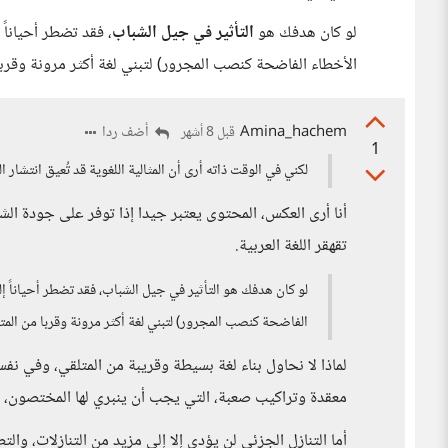
لو كان هدفك هو
التأثير في جيل الشباب
، فقد تضطر أحياناً 
الأخطاء الفاضحة كنصب المجرور) لتبني لغة أكثر مرونة وقرباً
Amina_hachem
أضف ردا
قبل 8 أشهر
1
لكني في الوقت ذاته أرى أن المثالية اللغوية قد تُعيق انتشار
أنا أرى العكس، المحتوى يعتبر جيدا إذا توفر على جودة الش
تقهقر اللغة العربية.
لو كان هدفك هو التأثير في جيل الشباب، فقد تضطر أحياناً إل
الفاضحة كنصب المجرور) لتبني لغة أكثر مرونة وقربا من المت
لماذا لا نحاول بناء لغة بسيطة وقريبة من المتلقي، وفي نف
معقدة وتراكيب صعبة، التي يجب أن ينبري لها المختصون، و
أما التنازل الجزئي لن يؤدي إلا إلى مزيد من التنازلات، والت