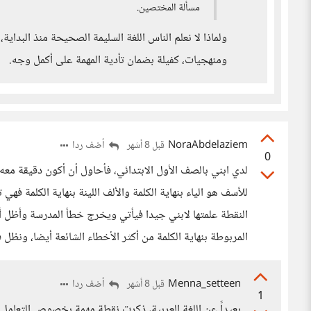
مسألة المختصين.
ولماذا لا نعلم الناس اللغة السليمة الصحيحة منذ البداية، 
ومنهجيات، كفيلة بضمان تأدية المهمة على أكمل وجه.
NoraAbdelaziem
أضف ردا
قبل 8 أشهر
0
لدي ابني بالصف الأول الابتدائي، فأحاول أن أكون دقيقة معه
للأسف هو الياء بنهاية الكلمة والألف اللينة بنهاية الكلمة فه
النقطة علمتها لابني جيدا فيأتي ويخرج خطأ المدرسة وأظل أو
المربوطة بنهاية الكلمة من أكثر الأخطاء الشائعة أيضا، ونظل
Menna_setteen
أضف ردا
قبل 8 أشهر
1
بعيداً عن اللغة العربية، ذكرتِ نقطة مهمة بخصوص التعامل 