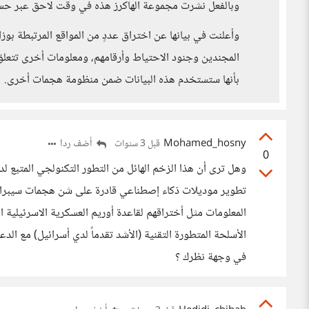
وبالفعل نشرت مجموعة الهاكرز هذه في وقت لاحق عبر حسا
وأعلنت في بيانها عن اختراق عددٍ من المواقع المرتبطة بوز
المجندين وجنود الاحتياط وأرقامهم، ومعلومات أخرى تتعلق
بأنها ستستخدم هذه البيانات ضمن منظومة هجمات أخرى.
Mohamed_hosny
أضف ردا
قبل 3 سنوات
0
وهل ترى أن هذا الزخم الهائل من التطور التكنولجي المتبع لد
تطوير موديلات ذكاء إصطناعي قادرة على شن هجمات سيبراني
المعلومات مثل أختراقهم لقاعدة أوريم العسكرية الاسرئيلية
الأسلحة المتطورة التقنية (الأشد تقدماً لدي أسرائيل) مع ال
في وجهة نظرك ؟