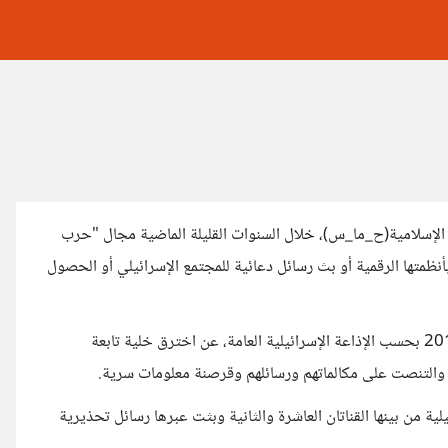
الإسلامية(ح_ما_س)، خلال السنوات القليلة الماضية مجال "حرب
ظمتها الرقمية أو بث رسائل دعائية للمجتمع الإسرائيلي أو الحصول
وكشف جهاز الأمن العام الإسرائيلي (الشاباك) في يناير/كانون الثاني 2017 بحسب الإذاعة الإسرائيلية العامة، عن اخترق خلية تابعة
 والتنصت على مكالماتهم ورسائلهم وقرصنة معلومات سرية.
ة من بينها القناتان العاشرة والثانية وبثت عبرها رسائل تحذيرية