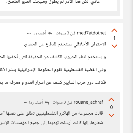
عادي، لكن هذا الأمر لم يطول وسيجف المنبع المتسخ.
med7atdotnet
أضف ردا
قبل 3 سنوات
1
الاختراق الأخلاقي يستخدم للدفاع عن الحقوق
و يستخدم اثناء الحروب للكشف عن الحقيقة التي تُخفيها ال
وفي القضية الفلسطينية تقوم الحكومة الإسرائيلية بنشر الأك
فكانت دور حرب السايبر كشف عن اسرار العدو و معرفة ما يد
rouane_achraf
أضف ردا
قبل 3 سنوات
0
قالت مجموعة من الهاكرز الفلسطينيين تطلق على نفسها "س
شعارها، إنها كانت أرسلت تهديدا إلى جميع المؤسسات الإسرائ