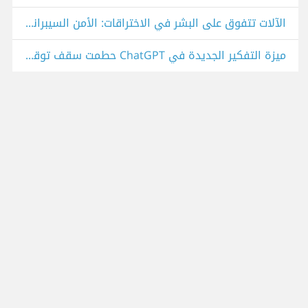
الآلات تتفوق على البشر في الاختراقات: الأمن السيبراني سيصبح ساحة حرب جديدة للذكاء الاصطناعي
ميزة التفكير الجديدة في ChatGPT حطمت سقف توقعاتي