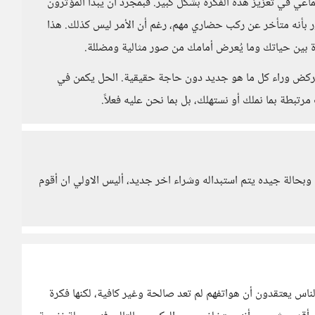
عي في تعزيز هذه الفكرة بشكل كبير. فبمجرد أن يبدأ المؤثرون
شعور بأنه متأخر عن ركب حضاري مهم، رغم أن الأمر ليس كذلك. هذا
رة بين حياتك وما يُعرض أمامك من صور مثالية ومضللة.
لنا نركض وراء كل ما هو جديد دون حاجة حقيقية. الحل يكمن في
تبطة بما نملك أو نستهلك، بل بما نحن عليه فعلاً.
ل وبحالة جيده يتم استبداله وشراء اخر جديد، أليس الاولي ان أقوم
لناس يعتقدون أن هواتفهم لم تعد صالحة وغير كافية، لكنها فكرة