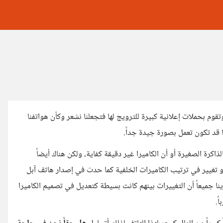
وم بحملات إعلانية كبيرة للترويج لها فتجعلنا نشعر وكأن هواتفنا
قد تكون تعمل بصورة جيدة جداََ.
لذاكرة الصغيرة أو أن الكاميرا غير دقيقة كفاية، ولكن هناك أيضاََ
و تغيير في ترتيب الكاميرات الخلفية كما حدث في إصدار هاتف آبل
iPho بعد حوالي عام من إصدارها iPhone 16 وقد رأينا جميعاََ أن التغييرات بينهم كانت بسيطة كتعديل في تصميم الكاميرا
َ.