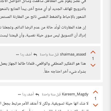
​في عصر يقوم على المظاهر، ساهمت وسائل التواصل الاجتما
بالترويج للهاتف الجديد أو أي منتج آخر، يبدأ المتابع بال
الشعور بالإحباط والضغط النفسي ناتج عن المقارنة المستم
​إن هذه المقارنات تُولّد حالة من عدم الرضا الدائم، وتجع
إدراك أن التسويق ليس سوى حيلة نفسية، وأن قيمتنا ليست مر
shaimaa_asaad
أضف ردا
قبل سنة واحدة
1
هذا هو التفكير المنطقي والواقعي، فلماذا طالما الجهاز يعم
بشراء شيء آخر احتاجه حقاً.
Kareem_Magdy
أضف ردا
قبل سنة واحدة
1
لا شك انها حيلة تسويقية، ولكن لا أعتقد الأمر مرتبط بجعل ا