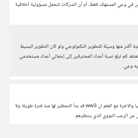
ن في وعي المستهلك فقط، أم أن الشركات تتحمل مسؤولية أخلاقية
ة أكثر منها وسيلة للتطوير التكنولوجي ولو كان التطوير البسيط
تعتقد كم تبلغ نسبة أعداد المحترفين إلى إجمالي أعداد مستخدمي
يه وعي.
الافضل لنا ان نفكر في الطريقة التي ننجوا بها في الحياة الدنيا والاخرة مع العلم ان ww3 قد بدأ التحظير لها منذ فترة طويلة ولا
اس عن الرعب النووي الذي ينتظرهم