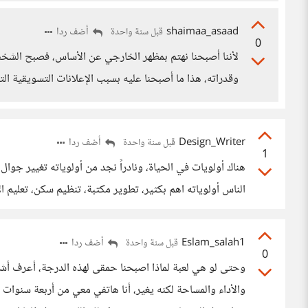
shaimaa_asaad
أضف ردا
قبل سنة واحدة
0
لأننا أصبحنا نهتم بمظهر الخارجي عن الأساس، فصبح الش
وقدراته، هذا ما أصبحنا عليه بسبب الإعلانات التسويقية التي 
Design_Writer
أضف ردا
قبل سنة واحدة
1
هناك أولويات في الحياة، ونادراً نجد من أولوياته تغيير جوا
الناس أولوياته اهم بكثير، تطوير مكتبة، تنظيم سكن، تعليم ال
Eslam_salah1
أضف ردا
قبل سنة واحدة
0
وحتى لو هي لعبة لماذا اصبحنا حمقى لهذه الدرجة، أعرف أش
والأداء والمساحة لكنه يغير، أنا هاتفي معي من أربعة سنو