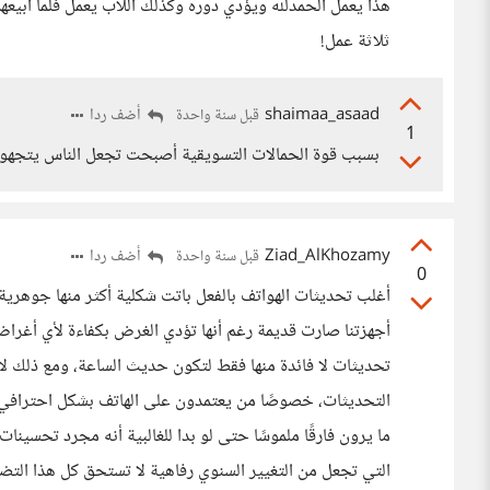
هذا يعمل الحمدلله ويؤدي دوره وكذلك اللاب يعمل فلما ابيع
ثلاثة عمل!
shaimaa_asaad
أضف ردا
قبل سنة واحدة
1
بسبب قوة الحمالات التسويقية أصبحت تجعل الناس يتجهون
Ziad_AlKhozamy
أضف ردا
قبل سنة واحدة
0
أغلب تحديثات الهواتف بالفعل باتت شكلية أكثر منها جوهرية،
أجهزتنا صارت قديمة رغم أنها تؤدي الغرض بكفاءة لأي أغرا
تحديثات لا فائدة منها فقط لتكون حديث الساعة، ومع ذلك ل
التحديثات، خصوصًا من يعتمدون على الهاتف بشكل احترافي ف
ما يرون فارقًا ملموسًا حتى لو بدا للغالبية أنه مجرد تحسينات 
التي تجعل من التغيير السنوي رفاهية لا تستحق كل هذا التضخ