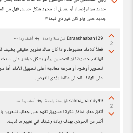
جديد سواء إصدار أو تعديل أو مجرد شكل جديد، فهل من المع
جديد حتى ولو كان غير ذي قيمة؟!
Esraashaaban129
أضف ردا
قبل سنة واحدة
2
فعلاً كلامك مضبوط، وإذا كان هناك تطوير حقيقي يضيف ق
الهاتف. خصوصًا لو التحسين بيأثر بشكل مباشر على استخدام
لتصوير أوضح، أو سرعة معالجة أعلى لتسهيل الأداء. أما مج
على الهاتف الحالي طالما يؤدي الغرض.
salma_hamdy99
أضف ردا
قبل سنة واحدة
2
أتفق معكِ تمامًا. فكرة التسويق تقوم على جعلكِ تشعرين با
أكثر من الجوهر، بهدف زيادة رغبتك في تغيير ما لديك.