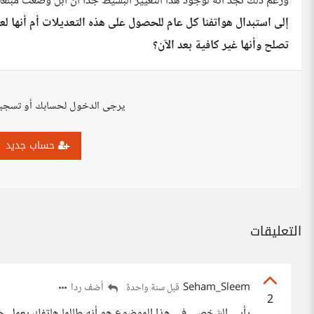
ورغم ذلك تجد أنه لوجود هذا التغيير البسيط جداََ أن آبل وضعت مبلغاََ 
إلى استبدال هواتفنا كل عام للحصول على هذه التعديلات أم أنها لعب
تصلح وأنها غير كافية بعد الآن؟
يرجى الدخول لحسابك أو تسجي
حساب جديد
التعليقات
Seham_Sleem
أضف ردا
قبل سنة واحدة
2
رأيي الشخصي في هذا الموضوع هو أنه طالما هاتفك يعمل جي