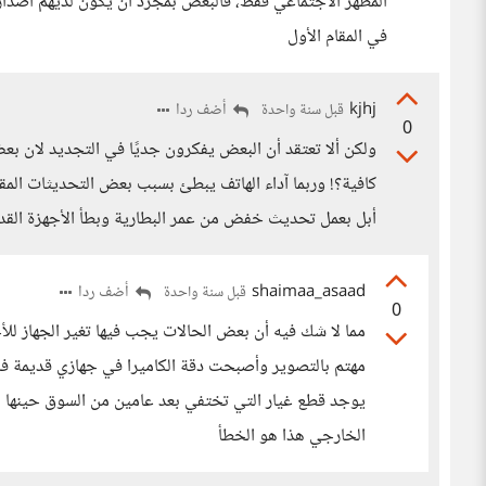
المظهر الاجتماعي فقط، فالبعض بمجرد أن يكون لديهم اصدار
في المقام الأول
kjhj
أضف ردا
قبل سنة واحدة
0
ولكن ألا تعتقد أن البعض يفكرون جديًا في التجديد لان 
كافية؟! وربما آداء الهاتف يبطئ بسبب بعض التحديثات ال
أبل بعمل تحديث خفض من عمر البطارية وبطأ الأجهزة القد
shaimaa_asaad
أضف ردا
قبل سنة واحدة
0
مما لا شك فيه أن بعض الحالات يجب فيها تغير الجهاز 
مهتم بالتصوير وأصبحت دقة الكاميرا في جهازي قديمة فلا
يوجد قطع غيار التي تختفي بعد عامين من السوق حينها أ
الخارجي هذا هو الخطأ