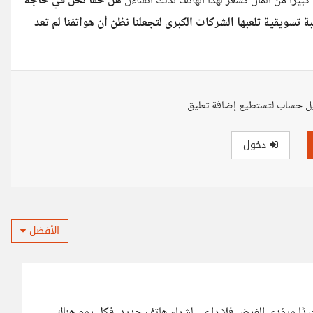
كبيراََ من المال كسعر لهذا الهاتف لذلك أتساءل
هل حقاََ نحن في حاجة
ة تسويقية تلعبها الشركات الكبرى لتجعلنا نظن أن هواتفنا لم تعد
ل حساب لتستطيع إضافة تعليق
دخول
الأفضل
دًا ويؤدي الغرض فلا داعي لشراء هاتف جديد، فكل يوم هناك