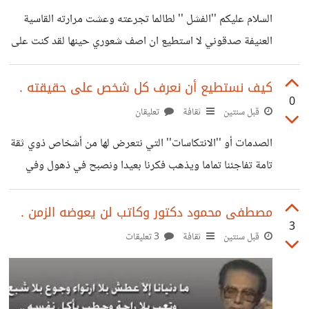
هل هناك من يشجعني في الاستمرار في هذا المجال وما هي
السلام عليكم ''الفشل '' لطالما تجرعته وعشت مرارته القاسية
النصائح التي يجب أن أطور بها نفسي
العنيفة صدقوني لا استطيع ان اصف شعوري حينها لقد كنت على
وشك أن افقد عقلي ولكن الله أنقذني وعادت لي الحياة مجددا
وها أنا أريد أن احول ذلك الفشل إلى نجاحات عظيم في
كيف نستطيع أن نعرف كل شخص على حقيقته .
0
المستقبل بأذن الله .
قبل سنتين
ثقافة
تعليقان
الصدمات أو ''الانتكاسات'' التي نتعرض لها من أشخاص ذوي ثقة
تامة تفاجئنا تماما ويذهب فكرنا بعيدا ونصبح في ذهول وفي
احباط شديد وفي دواما من أشخاص عزيزين جدا في حياتنا .
كيف با الذي لا نعرفه ؟ كيف يمكننا أن نشرع في تكوين علاقات
مصطفى محمود دكتور وكاتب لن يعوضه الزمن .
3
جديدة بينما لدينا تجربة سيئة في الماضي القريب أو البعيد .
قبل سنتين
ثقافة
3 تعليقات
اعذروني ولكنني شخصا عصفت به الحياة كثيرا لدراجة انني
كنت على حافة الهاوية وأنهارات صحتي النفسية كثيرا في كل
مرة بسبب الصدمات الموجعة التي تجعل