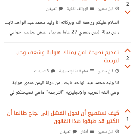
2
والشكر لله على نعمة الابوه والأمومة ، اللهم احفظ لنا آبائنا
قبل سنتين
الهواتف الذكية
تعليقان
وأمهاتنا كما ربياني صغيرا اللهم آمين يا ارحم الرحمين ؟ كيف
السلام عليكم ورحمة الله وبركاته انا وليد محمد عبد الواحد ثابت
يمكن للاخ أن يلعب هذا الدور رغم أنه مهما عمل لكي يحل
، من دولة اليمن ،عمري 27 عاما تقريبا ، اعيش بجانب اخواتي
الصغار أقوم بدور الاب تجاههم ، في الامس قمت بتحطيم جوال
اخي الصغير ولا اخفي عليكم ان الغضب تغلب عليا ، فلقد كان
تقديم نصيحة لمن يمتلك هواية وشغف وحب
2
لترجمة
الموقف صعبا حيث أن اخي الصغير الذي يبلغ من العمر 12 سنة
قد اشغله الجوال كثيرا وقد قلت له و نصحته الف مره أن يداوم
قبل سنتين
تعلم اللغة الإنجليزية
3 تعليقات
على حفظ القرآن الكريم وقد قمت بتسجيله في الحلقه
انا وليد محمد عبد الواحد ثابت ، من دولة اليمن عندي هواية
وهي اللغة العربية والإنجليزية ''الترجمة'' ماهي نصيحتكم لي
لكي أصبح مترجما في هذا المجال تحديدا علما بأني درست سنة
في الجامعة وتوقفت وذلك بسبب الظروف ثانيا بسبب تكاليف
كيف نستطيع أن نحول الفشل إلى نجاح طالما أن
1
الكثير قد طبقوا هذا القانون
الدراسة. وهل له مستقبل زاهرا كونه الهواية الوحيدة لي ك
شخص مسؤل عن أسرة ويعمل ك عامل صحي في فندق بسيط ?
قبل سنتين
أفكار
تعليقان