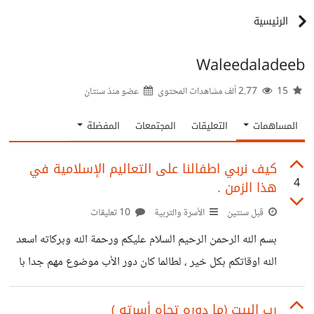
الرئيسية
Waleedaladeeb
15
2.77 ألف مشاهدات المحتوى
عضو منذ
سنتان
المساهمات
التعليقات
المجتمعات
المفضلة
كيف نربي اطفالنا على التعاليم الإسلامية في
4
هذا الزمن .
قبل سنتين
الأسرة والتربية
10 تعليقات
بسم الله الرحمن الرحيم السلام عليكم ورحمة الله وبركاته اسعد
الله اوقاتكم بكل خير ، لطالما كان دور الأب موضوع مهم جدا با
النسبة لي وكيف لغيابه أن يجعل الأسرة في دوامة و لا يمكن
تعويضه ابدا ، وكيف لوجوده أن يصنع فارقا عظيم ، الحمد
رب البيت (ما دوره تجاه أسرته )