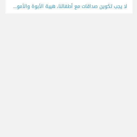
لا يجب تكوين صداقات مع أطفالنا، هيبة الأبوة والأمومة ضرورية