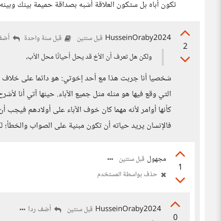
تكون أباه بل ستكون العلاقة أشبه بصداقة حميمة بينك وبينه.
HusseinOraby2024
أضف 
قبل سنتين
قبل سنة واحدة
2
ولكن هل تعرف أن الأخ قد يحل أحيانًا محل الأب،
شخصيا أنا جربت هذا مع أحد إخوتي: هو دائما على خلاف مع 
التي وقع فيها هو مثله مثل جميع الآباء. حينها آتي أنا لأش
كأنها أوامر لأنه مهما كان خوف الآباء على أولادهم فيجب أ
فالإنسان يريد حياته أن تكون مبنية على الصواب والخطأ؛ لك
مجهول
قبل سنتين
1
حذف بواسطة المستخدم
HusseinOraby2024
أضف ردا
قبل سنتين
0