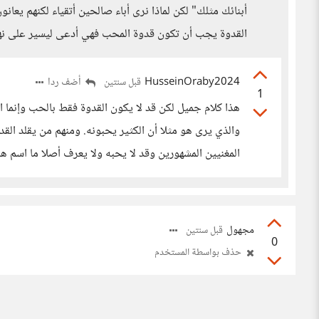
أبنائك مثلك" لكن لماذا نرى أباء صالحين أتقياء لكنهم يع
القدوة يجب أن تكون قدوة المحب فهي أدعى ليسير على نهجها
HusseinOraby2024
أضف ردا
قبل سنتين
1
هذا كلام جميل لكن قد لا يكون القدوة فقط بالحب وإنما ال
والذي يرى هو مثلا أن الكثير يحبونه. ومنهم من يقلد الق
المغنيين المشهورين وقد لا يحبه ولا يعرف أصلا ما اسم ه
مجهول
قبل سنتين
0
حذف بواسطة المستخدم