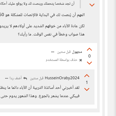
أن تجد شخصا يتحملك وينصت لك ولا يوقع عليك أحكام ول
المهم أن يُنصت لك في البداية فالإنصات للمشكلة هو 60% من الحل.
لكن عادة الآباء من خوفهم الشديد على أولادهم لا يريدو
هذا صواب وخطأ في نفس الوقت. ما رأيك؟
مجهول
قبل سنتين
0
حذف بواسطة المستخدم
HusseinOraby2024
أضف ردا
قبل سنتين
1
لقد أخبرني أحد أساتذة التربية أن الآباء دائما ما ين
فيبكي عندما يشعر بالجوع. وهذا الشعور يدوم حتى لو