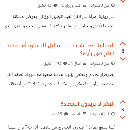
قبل 3 سنوات
كتب وروايات
43 تعليق
في رواية إمرأة في الظل لعبد الجليل الوزاني يعرض لمشكلة
الحب الأبدي وتحاول أن تغامر باكتشاف معنى الحب والمدى الذي
يمكن أن يصل إليه ما يمكن أن نسميه الحب الحقيقي. للحب
سلطان لا يعلمه إلا العاشقين، بعد اجتماع ليلة واحدة ستجعل
الصداقة بعد علاقة حب، تقليل للخسارة أم تمديد
8
للألم في رأيك؟
البطلة زينب تعيش أسيرة طوال حياتها لحب لم يثمر إلا ابن خطأ،
اختار أبوه أن ينكر ما فعل ويبدأ حياة جديدة مستقرة مع أخرى
قبل 3 سنوات
اسأل I/O
34 تعليق
في مكان آخر، ورغم الهجران والنكران وخطر الموت وجميع
بعدرقرار حاسم وقطعي بإنهاء علاقة متعبة مع شريك تعتقد أنك
الظروف السيئة التي عانتها البطلة التي
تحبه جدا، أول ما يمكن أن تفكر فيه هو ، لماذا لا نكون أصدقاء
فقط، لكي نتجنب خسائر أكثر و نقلل من ألم الفراق. ستقول في
نفسك، اجعله صديقا حتلى يبقى بين عينيك ولا تنكسر أكثر، لكن
البشر لا يريدون السعادة
9
هل هذا فعلا حل جيد في اعتقادك؟ ما رأيك في الصداقة بعد
قبل 4 سنوات
فلسفة
28 تعليق
الحب بفترة وجيزة او مباشرة؟ هل نجح احدكم في تحويل حب
كلنا نسمع عبارة " ضرورة الخروج من منطقة الراحة" وأن علينا