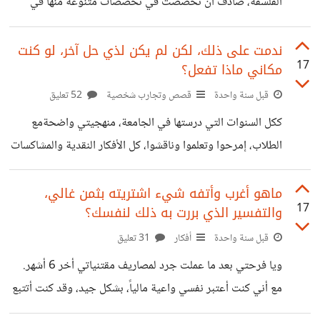
الفلسفة، صادف أن تخصصت في تخصصات متنوعة منها في
مسيرتي الأكاديمية ، بين الفلسفات الغربية والفلسفات الإسلامية،
وفلسفة العلوم...وغيرها، كما أني حظيت بتجربة لا تقل عن
ندمت على ذلك، لكن لم يكن لذي حل آخر، لو كنت
17
مكاني ماذا تفعل؟
خمس سنوات في التدريس لبعض تخصصاتها في الجامعة . أتلقى
بشكل يومي أسئلة غريبة ومثيرة عن الفلسفة من العامة
قبل سنة واحدة
قصص وتجارب شخصية
52 تعليق
والمثقفين وحتى من المدارسين للفلسفة نفسها. الآن. أطلقوا
ككل السنوات التي درستها في الجامعة، منهجيتي واضحةمع
العنان لفضولكم ومخيلاتكم، عن كل ما يخص الفلسفة والتدريس
الطلاب، إمرحوا وتعلموا وناقشوا، كل الأفكار النقدية والمشاكسات
فيها، والحياة الجامعية، وسأكون جاهزة للإجابة عن كل
الفكرية مسموحة في حدود الدرس، والممنوعات الأساسية هي: لا
استفساراتكم.
تدخل متأخرا بعد عشرين دقيقة، لا أحاديث جانبية مع الزملاء
ماهو أغرب وأتفه شيء اشتريته بثمن غالي،
17
والتفسير الذي بررت به ذلك لنفسك؟
خارج الدرس، لا تعاملات مزعجة أو غير محترمة داخل القسم.
لكن في حصة من الحصص في أواخر هذه السنة، كعادتهما تأتي
قبل سنة واحدة
أفكار
31 تعليق
طالبتان متأخرتان وأتنازل بالسماح لهما بالدخول كونها أخر
ويا فرحتي بعد ما عملت جرد لمصاريف مقتنياتي أخر 6 أشهر.
الحصص، وعلى طول الحصة لم تسكت الطالبان من الأحاديث
مع أني كنت أعتبر نفسي واعية مالياً، بشكل جيد، وقد كنت أتتبع
الجانبية بصوت مسموع وكمزعج للقسم كله بشكل
نفقاتي لسنوات وأجدني عملت استثمارات ممتازة- مقارنة