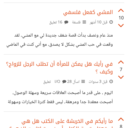
الكتب الأكثر مبيعاً في كثير من المجالات مع أن أغلبها لا يقدم
فائدة للقارئ، عندما أقول القارئ فأنا أفترض أن ذلك القارئ لذيه
المشي كفعل فلسفي
10
احتكاك معقول بالكتب، ولذيه مهارات ناعمة تؤهله للفهم
قبل 10 أشهر
فلسفة
16 تعليق
والتواصل الفكري الجيد مع ما يقرأ وليس من يقرأ كتاب في
منذ عام ونصف بدأت قصة شغف جديدة لي مع المشي، لقد
السنة أو أقل . بالنسبة لي توجد الكثير من الكتب التي قرأتها من
وقعت في حب المشي بشكل لا يصدق، مع أني كنت في الماضي
هذه الفئة ولم
أعتقد أنه ممارسة مملة وغبية، لكن بعد أن جربته بشكل منتظم،
وبعد القراءة حول المشي، اتضح لي أن المشي لي مجرد حركة
في رأيك هل يمكن للمرأة أن تطلب الرجل للزواج؟
7
وكيف ؟
جسمانية، بل هو فعل فكري فلسفي بالدرجة الأولى، فحين نمشي،
نسمح لفكرنا أن يتحرر من قيود الجلوس، كما يقول نيتشه:
قبل 3 سنوات
اسأل I/O
28 تعليق
“الأفكار العظيمة تولد أثناء المشي.” في المشي، يتوازن الجسد
اليوم ، على قدر ما أصبحت العلاقات سريعة وسهلة الوصول،
والعقل، وينكسر زمن الإنتاجية الذي يربطنا
أصبحت معقدة جدا ومرهقة، ليس فقط كثرة الخيارات وسهولة
الاتصال، واتفتاح الحريات والوعي بها، بل لتكافئ الفرص
والمستويات المادية والوظيفية بين الرجل والمرأة، ما جعل كلا
ما رأيكم في الخربشة على الكتب هل هي
8