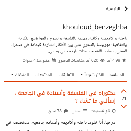
الرئيسية
khouloud_benzeghba
باحثة وأكاديمية وكاتبة، مهتمة بالفلسفة والعلوم والمواضيع الفكرية
والثقافية؛ مهووسة بالتحري عني بين الأفكار الشاردة كيمامة في صحراء
المعنى، مصابة باللغة حميميًات باردة بيني وبيني.
4.98 ألف
620 ألف مشاهدات المحتوى
عضو منذ
4 سنوات
المساهمات الأكثر شيوعاً
التعليقات
المجتمعات
المفضلة
دكتوراه في الفلسفة وأستاذة في الجامعة ،
21
إسألني ما تشاء ؟
قبل 4 سنوات
اسألني
78 تعليق
مرحبا. أنا خلود، باحثة وأكاديمة وأستاذة جامعية، متخصصة في