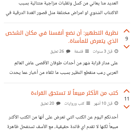
بطريقة متأنية وهادئة بعيدا عن التجارب والمغامرات هي الحياة
العديد منا يعاني من كسل وتقلبات مزاجية متتالية بسبب
الحقيقة، الى درجة اني كنت اعتقد أن التجارب
الاكتئاب الشتوي او امراض مختلفة مثل قصور الغدة الدرقية في
الحالتي التي تجعلني أميل للسكون والنوم والتعب معظم الوقت
حتى بدون اي جهد يذكر؛ ما يجعل القيام بأي عمل مهما كان
نظرية التطهير: أن نضع أنفسنا في مكان الشخص
9
الذي يتعرض للمأساة.
خفيف يشكل نوع من التحدي اقترح علي طريقة لزيادة النشاط
والانتاجية في البرد وكيفية التقليل من حالات الخمول والتعب
قبل 3 سنوات
فلسفة
26 تعليق
والكسل في الشتاء
على مدار قرابة شهر من أحداث طوفان الأقصى عاش العالم
العربي رعب منقطع النظير بسبب ما تلقاه من أخبار عما يحدث
في فلسطين ساعة بساعة، لكن الغرب لم يصلوا إلى نفس مستوى
هذا الرعب، لكنهم بدأو يستشعرونه في الأيام الأخيرة ومن
كتب من الأكثر مبيعاً لا تستحق القراءة
11
المرجح أن نسب التعاطف سوف تزيد في الأيام المقبلة، واحدة
قبل 10 أشهر
كتب وروايات
20 تعليق
من أسباب هذا هو تعرضهم لما يسمى بالتطهير النفسي العاطفي،
أحدثكم اليوم عن الكتب التي تعرض على أنها من الكتب الأكثر
فما هو وكيف يعمل؟ الكاتارسيس أو التطهير هو مفهوم أسسه
مبيعاً لكنها لا تقدم اي فائدة حقيقية، مع الأسف تستفحل ظاهرة
أرسطو في نظرية الفن، وهي وسيلة لمعرفة الحقيقة وتنقية