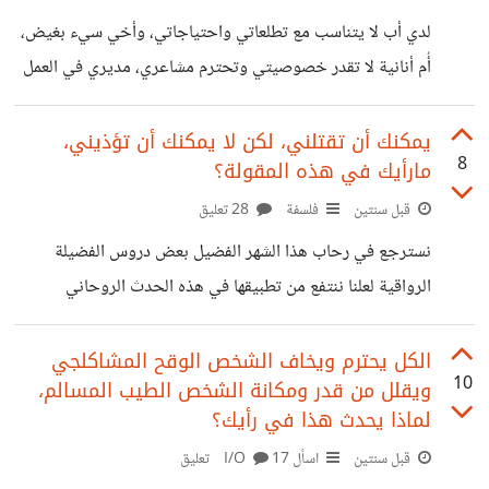
مارأيكم في عيش العازبة في سكن مستقل ؟ هل هناك مشكلة في
لدي أب لا يتناسب مع تطلعاتي واحتياجاتي، وأخي سيء بغيض،
ان تتخذ المرأة العازبة سكننا
أُم أنانية لا تقدر خصوصيتي وتحترم مشاعري، مديري في العمل
شخص كريه لا أطيق طريقة معاملته، جاري لئيم يتعدى علي ....لا
أدري كيف أتعامل معهم وأشعر بأن حياتي تُسلب مني بسببهم.... لا
يمكنك أن تقتلني، لكن لا يمكنك أن تؤذيني،
8
مارأيك في هذه المقولة؟
بد أن كل واحد منا قال عبارة واحدة من هذه العبارات ولو لمرة
واحدة في حياته، إنها مشكلة أزلية لا مفر منها، فهل من حل؟
قبل سنتين
فلسفة
28 تعليق
يُعلمنا ابكتيتوس أن العلاقات تحدد الواجبات، وأن ما يُقرر أنه
نسترجع في رحاب هذا الشهر الفضيل بعض دروس الفضيلة
واجب، لا يمكن
الرواقية لعلنا ننتفع من تطبيقها في هذه الحدث الروحاني
الجميل، وأول درس نأخذه اليوم من الفيلسوف إبكتتيتوس،
بحكمته القائلة: يمكنك أن تقتلني ولكن لا يمكنك أن تؤذيني،
الكل يحترم ويخاف الشخص الوقح المشاكلجي
10
ويقلل من قدر ومكانة الشخص الطيب المسالم،
فمالذي كان يقصده بذلك؟ يُعلمنا ابكتيتوس أن ليس ثمة أذى
لماذا يحدث هذا في رأيك؟
حقيقي يمكن أن يقع لنا، إلا الأذى الذي يحدثه عقلنا فينا، فالضرر
قبل سنتين
اسأل I/O
17 تعليق
لا يأتي من الخارج ، بل من ذواتنا، وأنه لا يمكن للمرء أن يكون