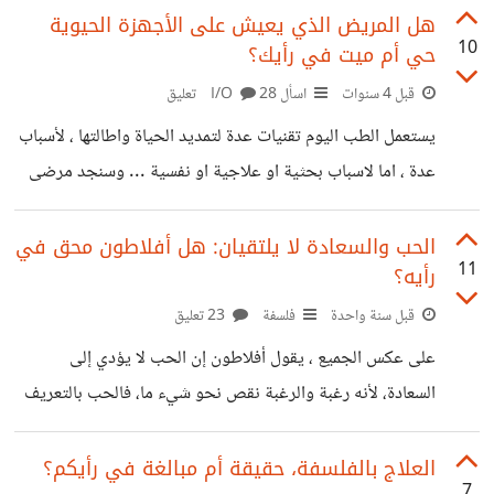
هل المريض الذي يعيش على الأجهزة الحيوية
10
حي أم ميت في رأيك؟
قبل 4 سنوات
اسأل I/O
28 تعليق
يستعمل الطب اليوم تقنيات عدة لتمديد الحياة واطالتها ، لأسباب
عدة ، اما لاسباب بحثية او علاجية او نفسية ... وسنجد مرضى
كثر موضوعين قيد الأمل على اجهزة حيوية، طمعا في حدوث
شيء ما، ومن المرضى ما يكون في حالة ميؤوس منها، لعامين او
الحب والسعادة لا يلتقيان: هل أفلاطون محق في
11
رأيه؟
ثلاث او اكثر اما في حالة غيبوبة تامة او موت سريري، لكن
يبقون موصولين بالأجهزة. وهنا يأتي السؤال: هل المريض( في
قبل سنة واحدة
فلسفة
23 تعليق
الحالات الميؤوس منها) الذي يعيش على الأجهزة الحيوية حي أم
على عكس الجميع ، يقول أفلاطون إن الحب لا يؤدي إلى
ميت في رأيك؟
السعادة، لأنه رغبة والرغبة نقص نحو شيء ما، فالحب بالتعريف
إذن هو رغبة في ما نفتقده أو ما لسنا عليه أو ما ليس فينا ونريده
بقوة، لكن هنا المشكلة، فإذا كان الحب رغبة، إذن هو فقر وافتقار،
العلاج بالفلسفة، حقيقة أم مبالغة في رأيكم؟
7