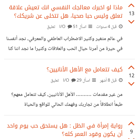
بالمستوى المالي الدي وصلت له- وبينما كانت أغلب مشترياتي
ماذا لو اخبرك معالجك النفسي انك تعيش علاقة
13
تعلق وليس حبا صحيا، هل تتخلى عن شريكك؟
في السنوات الماضية هي استثمار شخصي في معدات و كورسات
وكتب، لم أندم عليها . عملت منذ فترة جرد للمشتريات التي
قبل 4 سنوات
اسأل I/O
51 تعليق
قدمت بها، وكانت الكارثة، أني وجدت أني انسقت فجأة وراء
في عالم متغير وكثير الاضطراب العاطفي والمعرفي، نجد أنفسنا
مشتريات تافهة لكن بدون أن أشعر بذنب أو تأنيب ضمير،
في حيرة من أمرنا حيال الحب والعلاقات وكثيرا ما نجد اننا كنا
نتوهم الحب في علاقات لم تكن سوى انبهار او تعلق زائف. ماذا
لو اكتشفت أنك تعيش علاقة تعلق وليس حبا صحيا، هل تتخلى
كيف تتعامل مع الأهل الأنانيين؟
12
عن شريكك؟ كيف تتصرف في حال كان تعلقا من طرفك فقط
قبل 8 أشهر
اسأل I/O
29 تعليق
بينما كان هو على حب حقيقي؟
من غير مقدمات .......... الأهل الأنانيين، كيف تتعامل معهم؟
طبعاً انطلاقاً من تجاربك وفهمك الحالي للواقع والحياة
رواية إمرأة في الظل : هل يستحق حب يوم واحد
9
أن يكون وقود العمر كله؟