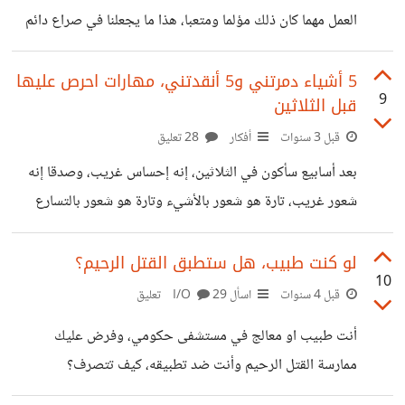
لصداقة؟ شاركونا تجاربكم.
العمل مهما كان ذلك مؤلما ومتعبا، هذا ما يجعلنا في صراع دائم
مع أنفسنا العميقة، فنحن لا نريد الألم ولا المعاناة، وأكثر ما نطمح
له هو أن نكون حاضرين في العالم بوجودنا المتميز وسعادتنا
5 أشياء دمرتني و5 أنقدتني، مهارات احرص عليها
9
قبل الثلاثين
الخاصة بعيدا عن التقلبات والآلام التي تسببها لنا الحياة، لذلك
نبقى نتخبط بين ما يجب أن نفعله وما نفعله فعليا، لسبب بسيط
قبل 3 سنوات
أفكار
28 تعليق
جدا، وهو أن حلمنا في تحقيق السعادة التي نشرئب إليها مُعلق
بعد أسابيع سأكون في الثلاثين، إنه إحساس غريب، وصدقا إنه
على الأفعال
شعور غريب، تارة هو شعور بالأشيء وتارة هو شعور بالتسارع
والخيبة على أحلام لم أحققها بعد قبل هذا الوقت... العمر ليس
مجرد رقم كما يحب أن يخدعنا البعض ونخدع أنفسنا، أنه كل
لو كنت طبيب، هل ستطبق القتل الرحيم؟
10
شيء، شئنا ذلك أم أبينا، فالعمر له تأثير كبير ومفصلي في حياتنا،
قبل 4 سنوات
اسأل I/O
29 تعليق
إن كان على المستوى البيولوجي أو العقلي أو النفسي، لذلك يجب
أنت طبيب او معالج في مستشفى حكومي، وفرض عليك
أن تراجع علاقتنا بأعمارنا بشكل دائم، حتى لا تمر حياتنا هباءً
ممارسة القتل الرحيم وأنت ضد تطبيقه، كيف تتصرف؟
دون أن نشعر، ثم