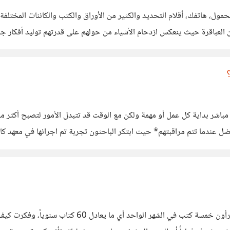
لمحمول، هاتفك، أقلام التحديد والكثير من الأوراق والكتب والكائنات المختل
ين العباقرة حيث ينعكس ازدحام الأشياء من حولهم على قدرتهم توليد أفكار ج
يات
مباشر بداية كل عمل أو مهمة ولكن مع الوقت قد تتبدل الأمور لتصبح أكثر م
مهمة بشكل بسيط ممارسة لعبة فيديو بمشاهدة
قبل شهر من الآن قرأت دراسة تقول أن *المدراء التنفيذ