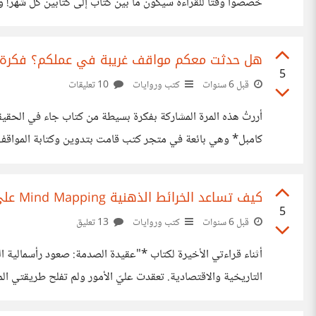
خصصوا وقتاً للقراءة سيكون ما بين كتاب إلى كتابين كل شهر! و
الاستراتيجة وإدارة رأس مال الشركة إلخ.. يقول بيل جيتس أنه يقرأ 50 كتاب س
هل حدثت معكم مواقف غريبة في عملكم؟ فكرة من 
5
قبل 6 سنوات
كتب وروايات
10 تعليقات
أررتُ هذه المرة المشاركة بفكرة بسيطة من كتاب جاء في الحقيقة
كامبل* وهي بائعة في متجر كتب قامت بتدوين وكتابة المواقف ا
الكتب ولكن ما وجدته أن الكتاب جاء مصاحباً للعامة من القرّاء
كيف تساعد الخرائط الذهنية Mind Mapping على قراءة الكتب والاستفادة منها
5
قبل 6 سنوات
كتب وروايات
13 تعليق
أثناء قراءتي الأخيرة لكتاب *"عقيدة الصدمة: صعود رأسمالية
التاريخية والاقتصادية. تعقدت عليّ الأمور ولم تفلح طريقتي ا
لفهم الفصول وامتداد الأمثلة. قمت هذه المرة بتجريب رسم الخرائط الذهنية وما يعرف بـ Mind Mapping أث