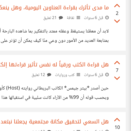
ما مدى تأثرك بقراءة العناوين اليومية، وهل ين
2
قبل 6 سنوات
ثقافة
21 تعليق
لابد أن معظنا يستيقظ وعقله ممتد بالتفكير بما شاهده البارحة 
بمتابعة العديد من الأمور دون وعي منّا كيف يمكن أن تؤثر على بق
العالم عن الحركة، من ثم فقدان الشغف وظهور الأمراض النفسية
هل قراءة الكتب ورقياً له نفس تأثير قراءتها إلكت
7
قبل 6 سنوات
كتب وروايات
12 تعليق
في جامعة كاليفورنيا بحضور ستيف جوبس *"سبق وأن قلت أن ال
هل السعي لتحقيق مكانة مجتمعية يجعلنا نبتعد ع
10