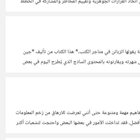
ن اتخاذ القرارات الجوهرية وتقييم المخاطر والمشاركة في الخطط
ة يقولها الزبائن في متاجر الكتب،* هذا الكتاب من تأليف *جين
ى شهرته ويقارنونه بالمحتوى الساذج الذي يُطرح اليوم في بعض
مفاهيم مهمة ومتنوعة حتى أنني تعرضت للارهاق من زخم المعلومات
دة أفضل، فقد تداخلت الأمور في بعضها البعض واحتجت لتشعبات أكثر