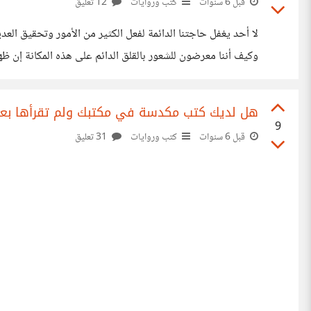
قبل 6 سنوات
كتب وروايات
12 تعليق
لا أحد يغفل حاجتنا الدائمة لفعل الكثير من الأمور وتحقيق ا
وكيف أننا معرضون للشعور بالقلق الدائم على هذه المكانة إن ظه
على أساسه المجتمع من متطلبات، وهذا ليس أمراً جديداً علينا ب
هل لديك كتب مكدسة في مكتبك ولم تقرأها بع
9
قبل 6 سنوات
كتب وروايات
31 تعليق