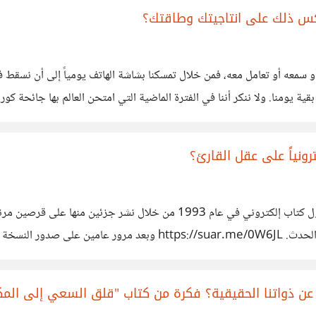
عكس ذلك على انتاجيتك وطاقتك؟
أو سمعه أو تعامل معه، فمن خلال تمسكنا بشاشة الهاتف يومياً إلى أن نسقط ف
ية يومنا. ولا ننكر أننا في الفترة الماضية التي امتحن العالم بها جائحة كو
، كل هذه
رونياً على عقل القارئ؟
وبحسب قوله أن 99% من الآراء كانت سلبية في استقبالها هذا الحدث. 
كتب الإلكترونية ستصبح متداولة حين تكون ملائمة للقراءة بشكل أكبر
ن ذواتنا الحقيقية؟ فكرة من كتاب "قلق السعي إلى المك