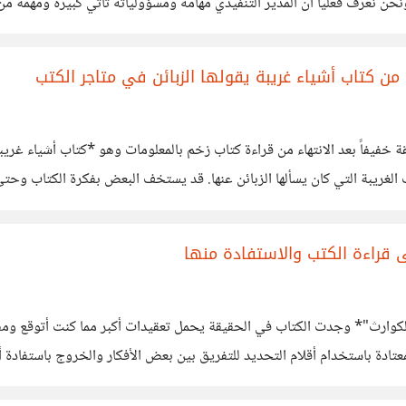
نحن نعرف فعلياً أن المدير التنفيذي مهامه ومسؤولياته تأتي كبيرة ومهمة م
نوياً
كتاب أشياء غريبة يقولها الزبائن في متاجر الكتب
 خفيفاً بعد الانتهاء من قراءة كتاب زخم بالمعلومات وهو *كتاب أشياء غريب
لغريبة التي كان يسألها الزبائن عنها. قد يستخف البعض بفكرة الكتاب وحت
. وفي الحقيقة الوظائف التي تحتاج
 الكوارث"* وجدت الكتاب في الحقيقة يحمل تعقيدات أكبر مما كنت أتوقع و
لمعتادة باستخدام أقلام التحديد للتفريق بين بعض الأفكار والخروج باستفا
ناء قراءتي الكتاب وظننت أنها ستكون طريقة