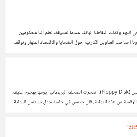
ي النوم وكذلك التقاطنا الهاتف عندما نستيقظ نعلم أننا محكومين
رونا اجتاحت العناوين الكارثية حول الضحايا والاقتصاد المنهار وتوقف
حين أصدر *بيتر جيمس* الكاتب البريطاني روايته (Host) كأول كتاب إلكتروني في عام 1993 من خلال نشر جزئين منها على قرصين مرنين (Floppy Disk)، انفجرت الصحف البريطانية يومها بهجوم عنيف،
https://suar.me/0W6JL وبعد مرور عامين على صدور النسخة الرقمية من هذه الرواية، قال جيمس في جلسة حول مستقبل الرواية
انة"