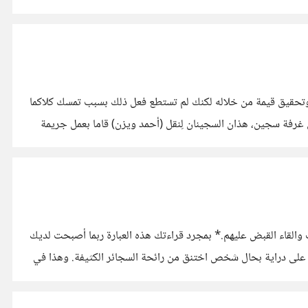
 وتحقيق قيمة من خلاله لكنك لم تستطع فعل ذلك بسبب تمسك كلاكما
Prisoner Dilemm* يقع الامر في غرفتين منفصلتين في كل غرفة سجين، هذان السجينان لِنقل (أحمد ويزن) قاما بعمل جريمة
القاء القبض عليهم.* بمجرد قراءتك هذه العبارة ربما أصبحت لديك
 على دراية بحال شخص اختنق من رائحة السجائر الكثيفة. وهذا في