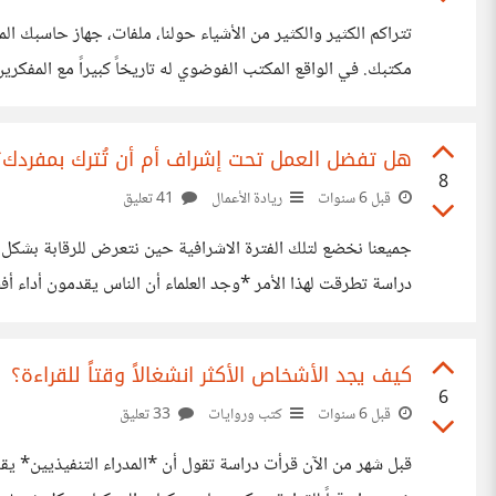
تتراكم الكثير والكثير من الأشياء حولنا، ملفات، جهاز حاسبك ا
مكتبك. في الواقع المكتب الفوضوي له تاريخاً كبيراً مع المفكر
الفوضوي؛ إذن على ماذا يدل المكتب الفارغ؟"* >وهذا هو مكتبه https://suar.me/NjoJO ولنقل أن آينشتاين لم يتبع التطور وآل
هل تفضل العمل تحت إشراف أم أن تُترك بمفردك؟
8
قبل 6 سنوات
ريادة الأعمال
41 تعليق
جميعنا نخضع لتلك الفترة الاشرافية حين نتعرض للرقابة بشكل 
مشاركاً بأداء مهام أثناء خضوعهم للمراقبة المباشرة. تضمنت ال
كيف يجد الأشخاص الأكثر انشغالاً وقتاً للقراءة؟
6
قبل 6 سنوات
كتب وروايات
33 تعليق