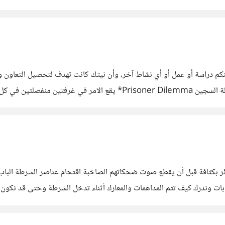
ينكم دراسة أو عمل أو أي نشاط آخر، وأن نيتك كانت تهدف لتحصيل التعاون
بفرصة النجاح الأكبر والتي تفرضها قوة الحوافز الفردية. *معضلة السجين a
فة لاستجوابهم وقدم
بكثافة قبل أن يقطع صوت ضحكاتهم الصاخبة اقتحام عناصر الشرطة الباب و
ابات وندرك كيف تتم المداهمات والمعارك أثناء تدخل الشرطة وحتى قد نكون
نظرة على كلماتٍ فارغة، بل