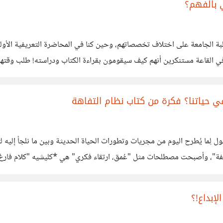
 بالفهم؟
بة الجامعة على اختلاف تخصصاتهم، وحين كنا في المحاضرة التعريفية الأول
لقاعة مستنكرين أنهم كيف سيقومون بقراءة الكتاب ودراسته! طلب وقتها ا
يص ما جاء بها، مع أن الدكتور كان لأول
ي حياتنا؟ فكرة من كتاب نظام التفاهة
ول لِما يُطرح اليوم من مجريات وتطورات الحياة الحديثة وبين ما نلجأ إليه ل
فة"، وأصبحت مصطلحات مثل "عُمق، ارتقاء فكري" هي *كليشيه "كلام فارغ"
 التي فقدت معناها لشيوع تناقلها *مع أنها قد تكون
إبداع!؟