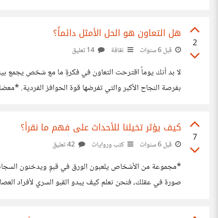
والجهد، لأنه سيعمل وحده على التقدم بها. *غاري كلاين* وهو
هل التعاون هو الحل الأمثل دائماً؟
2
قبل 6 سنوات
ثقافة
14 تعليق
لا بد أنك يوماً اقترحت التعاون في فكرةٍ ما مع شخص يجمع ب
مشتركة ولا يتحدث أيّا منهما حتى فكر المحقق في طريقة مختل
كيف يؤثر تخيلنا للأحداث على فهم ما نقرأ؟
7
قبل 6 سنوات
كتب وروايات
42 تعليق
*مجموعة من الأشخاص يلعبون الورق في قبوٍ ويدخنون السجائر 
صورة في عقلك، فنحن نعلم كيف يبدو القبو السري لأفراد العص
الواقع ما يحدث عندما نقرأ، فنحن لا نقرأ الكتب لمجرد أن نلقي 