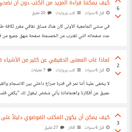
كيف يمكننا قراءة المزيد من الكتب دون أن نضحي
6
قبل 6 سنوات
كتب وروايات
20 تعليق
في سنتي الجامعية الأولى كان هناك مساق ثقافي مقرر لكافة طل
عدد صفحاته التي تقترب من الخمسمئة صفحة شهق جميع من في ا
واستغرق ثانية واحدة فقط في خطف النظر للصفحة وقراءتها وتلخ
لماذا غاب المعنى الحقيقي عن كثير من الأشياء ف
2
قبل 6 سنوات
كتب وروايات
7 تعليقات
لا يخفى علينا أننا نمر في فترة صراع داخلي بين الانسجام والقب
عميق عن أفكارنا واهتماماتنا يأتي شخص ليقول لك "يكفي فلس
الكثيرون يطلقون هذه الكلمة أو جمعها "كليشيهيات"على العبارات
كيف يمكن أن يكون المكتب الفوضوي دليلاً على ال
3
قبل 6 سنوات
أفكار
27 تعليق