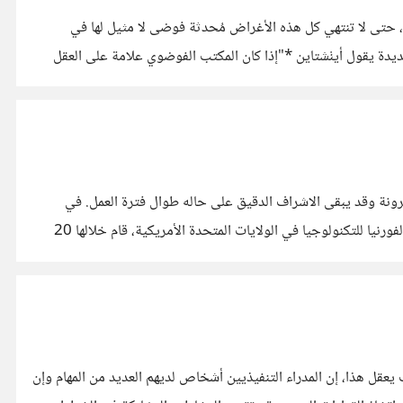
فة، حتى لا تنتهي كل هذه الأغراض مُحدثة فوضى لا مثيل لها في
ديدة يقول أينْشتاين *"إذا كان المكتب الفوضوي علامة على العقل
رونة وقد يبقى الاشراف الدقيق على حاله طوال فترة العمل. في
دراسة تطرقت لهذا الأمر *وجد العلماء أن الناس يقدمون أداء أفضل عندما تتم مراقبتهم* حيث ابتكر الباحثون تجربة تم اجرائها في معهد كالفورنيا للتكنولوجيا في الولايات المتحدة الأمريكية، قام خلالها 20
يين* يقرأون خمسة كتب في الشهر الواحد أي ما يعادل 60 كتاب سنوياً، وفكرت كيف يعقل هذا، إن المدراء التنفيذيين أشخاص لديهم العديد من المهام وإن