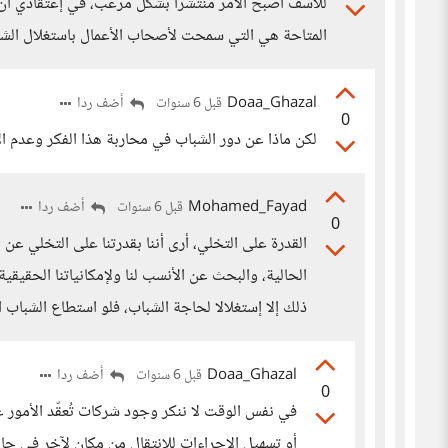
للأسف أصبح الأمر منتشرا بشكل مرعب، في إعتقادي أن ك
المتاحة هي التي سمحت لأصحاب الأعمال باستغلال الشب
Doaa_Ghazal
أضف ردا
قبل 6 سنوات
0
لكن ماذا عن دور الشباب في محاربة هذا الفكر وعدم ا
Mohamed_Fayad
أضف ردا
قبل 6 سنوات
0
القدرة على التخلي، أرى أننا بقدرتنا على التخلي عن
الحالية، والبحث عن الأنسب لنا ولإمكانياتنا الحقيقي
ذلك إلا إستغلالا لحاجة الشباب، فلو استطاع الشباب 
Doaa_Ghazal
أضف ردا
قبل 6 سنوات
0
في نفس الوقت لا ننكر وجود شركات تُعقّد الأمور ع
أو تسهيل الاجراءات للانتقال من مكان لآخر في ح