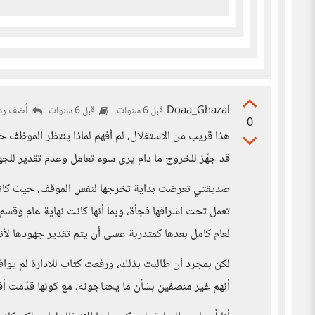
Doaa_Ghazal
أضف ردا
قبل 6 سنوات
قبل 6 سنوات
0
هذا قريب من الاستغلال، لم أفهم لماذا ينتظر الموظف ح
قد جهّز للخروج ما دام يرى سوء تعامل وعدم تقدير للجه
صديقتي تعرضت بداية تخرجها لنفس الموقف، حيث كانت 
تعمل تحت اشرافها فجأة، وبما أنها كانت نهاية عام وق
لعام كامل بعدها كمتدربة عسى أن يتم تقدير جهودها لأنه
لكن بمجرد أن طالبت بذلك، ورفعت كتاب للادارة لم يوافقو
أنهم غير منصفين بشأن ما يحتاجونه، مع كونها قدّمت أف