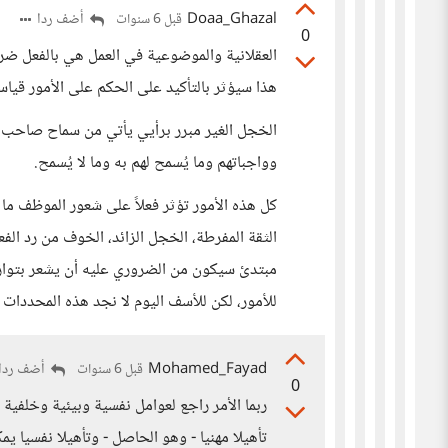
Doaa_Ghazal
أضف ردا
قبل 6 سنوات
0
العقلانية والموضوعية في العمل هي بالفعل ضر
هذا سيؤثر بالتأكيد على الحكم على الأمور قياس
الخجل الغير مبرر برأيي يأتي من سماح صاحب ا
وواجباتهم وما يُسمح لهم به وما لا يُسمح.
كل هذه الأمور تؤثر فعلاً على شعور الموظف ما
الثقة المفرطة، الخجل الزائد، الخوف من رد ا
مبتدئ سيكون من الضروري عليه أن يشعر بتو
للأمور، لكن للأسف اليوم لا نجد هذه المحددات م
Mohamed_Fayad
أضف ردا
قبل 6 سنوات
0
ربما الأمر راجع لعوامل نفسية وبيئية وخلفية 
تأهيلا مهنيا - وهو الحاصل - وتأهيلا نفسيا يم