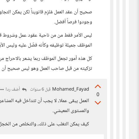
صحيح أن عقد العمل مُلزِم قانويناً لكن يمكن التجا
وجودوا فرصاً أفضل.
ليس الأمر فقط من من ناحية عقود عمل وشروط قا
الموظف جميلة توظيفه وكأنه فضّل عليه وليس الأرزا
كل هذه أمور تجعل الموظف ربما يشعر بالاحراج من 
تزكيته من قبل صاحب العمل وهو ليس صحيح أن ي
Mohamed_Fayad
أضف ردا
قبل 6 سنوات
0
العمل يبقى عملا، لا يجب أن تتداخل فيه المشاع
والمستوى المعيشي.
كيف يمكن التغلب على ذلك، والتخلص من الخجل ا