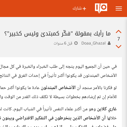
شارك
ما رأيك بمقولة "فكّر كمبتدئ وليس كخبير"؟
7
Doaa_Ghazal
قبل 6 سنوات
في حين أن الجميع اليوم يتجه إلى طلب الخبراء والخبرة في كل مجال ي
الأشخاص المبتدئون قد يكونوا أكثر تأثيراً في إحداث الفرق في النتائج
لو فكرنا بالأمر سنجد أن
الأشخاص المبتدئون
عادة ما يكونوا أكثر حماس
للأمام إن تم إرشادهم بخطوات بسيطة لا تكلف ذلك القدر من الوقت وال
غاري كلاين
وهو من أكثر علماء النفس تأثيراً في الشباب اليوم، كانت
خلالها
أن الأشخاص الذين ينخرطون في التفكير الافتراضي ويبنون نتائ