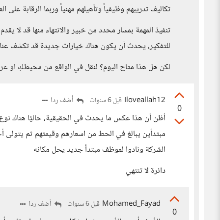
تكاليف تدريبهم وظيفياً وتأهيلهم مهنياً وربما الرقابة على ا
تنفيذ المهمة بمسار محدد من خبير والانتهاء منها قد لا يقد
للتفكير، يحدث أن يكون هناك خيارات جديدة قد تكشف عنا 
لكن هل هذا متاح اليوم؟ لنقل في الواقع من محيطكِ او عربيا
Iloveallah12
أضف ردا
قبل 6 سنوات
0
أظن أن هذا عكس ما يحدث في الحقيقية، حاليًا هناك نوع
مبتدأين يبالغ في الحط من اسعارهم وقيمتهم ثم يتولى أ
الشركة ونادوا لموظف مبتدأ جديد يحل مكانه
دائرة لا تنتهي
Mohamed_Fayad
أضف ردا
قبل 6 سنوات
0