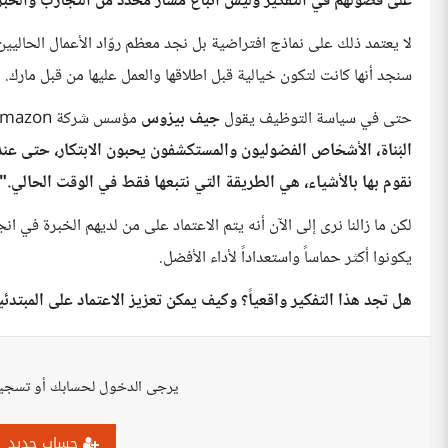
على فضولهم في التفكير وليس اتباع مسار محدد من التجارب والخبر
لا يعتمد ذلك على نماذج افتراضية بل نجد معظم روّاد الأعمال الحاليي
سنجد أنها كانت لتكون خيالية قبل اطلاقها والعمل عليها من قبل مارك.
حتى في سياسة التوظيف يقول
جيف بيزوس
مؤسس شركة Amazon
البُناة، الأشخاص الفضوليون والمستكشفون يحبون الابتكار، حتى عند
نقوم بها بالأشياء، هي الطريقة التي نتبعها فقط في الوقت الحالي."
لكن ما زالنا نرى إلى الآن أنه يتم الاعتماد على من لديهم الخبرة في انج
يكونوا أكثر حماساً واستعداداً لأداء الأفضل.
هل تجد هذا التفكير واقعياً؟ وكيف يمكن تعزيز الاعتماد على المبتد
يرجى الدخول لحسابك أو تسجي
حساب جديد