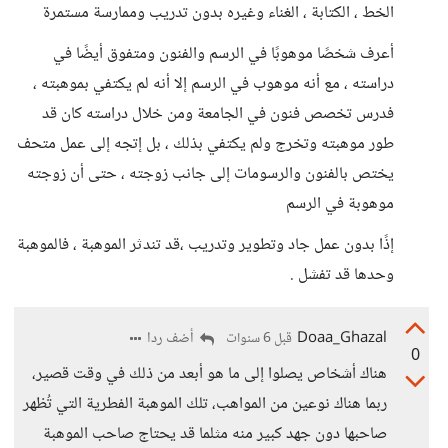
الخط ، الكتابة ، الغناء وغيره بدون تدريب وممارسة مستمرة
أعرف شخصًا موهوبًا في الرسم والفنون ومتفوق أيضًا في
دراسته ، مع أنه موهوب في الرسم إلا أنه لم يكتفي بموهبته ،
فدرس تخصص فنون في الجامعة ومن خلال دراسته كان قد
طور موهبته وتخرج ولم يكتفي بذلك ، بل إتجه إلى عمل متحف
يختص بالفنون والرسومات إلى جانب زوجته ، حتى أن زوجته
موهوبة في الرسم
إذًا بدون عمل جاد وتطوير وتدريب ،قد تندثر الموهبة ، فالموهبة
وحدها قد تفشل .
Doaa_Ghazal
أضف ردا
قبل 6 سنوات
0
هناك أشخاص يصلوا إلى ما هو أبعد من ذلك في وقت قصير،
ربما هناك نوعين من المواهب، تلك الموهبة الفطرية التي تُظهر
صاحبها دون جهد كبير منه مثلما قد يحتاج صاحب الموهبة