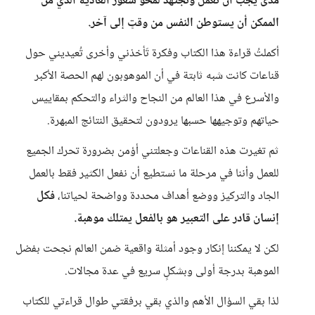
مدى يجب أن تعمل وتجتهد لمحو شعور العادية الذي من
الممكن أن يستوطن النفس من وقتٍ إلى آخر.
أكملتُ قراءة هذا الكتاب وفكرة تَأخذني وأخرى تُعيديني حول
قناعات كانت شبه ثابتة في أن الموهوبون لهم الحصة الأكبر
والأسرع في هذا العالم من النجاح والثراء والتحكم بمقاييس
حياتهم وتوجيهها حسبها يرودون لتحقيق النتائج المبهرة.
ثم تغيرت هذه القناعات وجعلتني أؤمن بضرورة تحرك الجميع
للعمل وأننا في مرحلة ما نستطيع أن نفعل الكثير فقط بالعمل
الجاد والتركيز ووضع أهداف محددة وواضحة لحياتنا،
فكل
إنسان قادر على التعبير هو بالفعل يمتلك موهبة.
لكن لا يمكننا إنكار وجود أمثلة واقعية ضمن العالم نجحت بفضل
الموهبة بدرجة أولى وبشكلٍ سريع في عدة مجالات.
لذا بقي السؤال الأهم والذي بقي برفقتي طوال قراءتي للكتاب