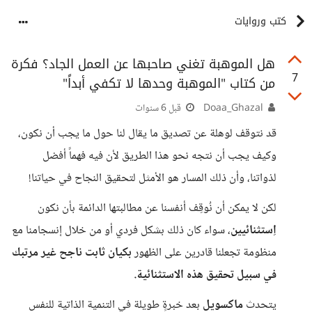
كتب وروايات
هل الموهبة تغني صاحبها عن العمل الجاد؟ فكرة
7
من كتاب "الموهبة وحدها لا تكفي أبداً"
Doaa_Ghazal
قبل 6 سنوات
قد نتوقف لوهلة عن تصديق ما يقال لنا حول ما يجب أن نكون،
وكيف يجب أن نتجه نحو هذا الطريق لأن فيه فهماً أفضل
لذواتنا، وأن ذلك المسار هو الأمثل لتحقيق النجاح في حياتنا!
لكن لا يمكن أن نُوقِف أنفسنا عن مطالبتها الدائمة بأن نكون
اِستثنائيين
، سواء كان ذلك بشكل فردي أو من خلال إنسجامنا مع
منظومة تجعلنا قادرين على الظهور
بكيان ثابت ناجح غير مرتبك
في سبيل تحقيق هذه الاستثنائية.
يتحدث
ماكسويل
بعد خبرةٍ طويلة في التنمية الذاتية للنفس