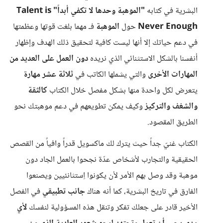
البشرية في كتابه
"الموهبة وحدها لا تكفي أبداً"
Talent is
Never Enough
حول
الموهبة
فـ مهما بلغت قوتها وعظمتها
في دعم حياتك إلا أنها ليست كافية لتحقيق ذلك الهدف وإظهار
أنفسنا بالشكل الاستثنائي الذي نريده
دون العمل على العديد من
المهارات الأخرى
والتي يشملها الكاتب في
ثلاثة عشر مهارة
يتعرض لكل واحدة منها بشكل مفصل خلال الكتاب
كالثقة
والشغف والتركيز
وكيف يمكن تطويعهم في دعم موهبتك نحو
الطريق المقصود.
الكتاب غنيّ جداً حيث يترك لك ماكسويل قدراً وافياً من القصص
الحقيقية والتجارب لأشخاص عدّة نجحوا بالعمل الجاد دون
موهبة وقد وصل بهم الأمر لأن يكونوا اِستثانئيين ويصنعوا
الفارق في تاريخ البشرية، كما أنه هناك
جانب تطبيقي
في الفصل
الأخير قادر على جعلك تفكر وتنقل هذه المسؤولية لنفسك
لأي