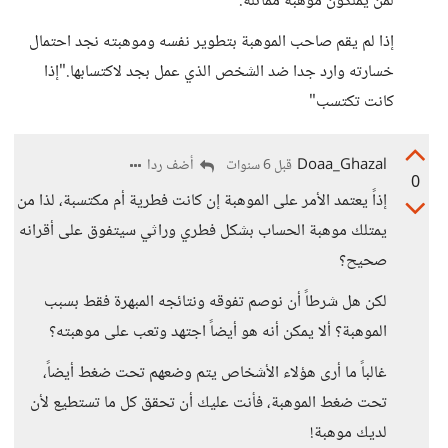
لمن يملكون موهبة مماثلة.
إذا لم يقم صاحب الموهبة بتطوير نفسه وموهبته نجد احتمال
خسارته وارد جدا ضد الشخص الذي عمل بجد لاكتسابها."إذا
كانت تكتسب"
Doaa_Ghazal
أضف ردا
قبل 6 سنوات
0
إذاً يعتمد الأمر على الموهبة إن كانت فطرية أم مكتسبة، لذا من
يمتلك موهبة الحساب بشكل فطري وراثي سيتفوق على أقرانه
صحيح؟
لكن هل شرطاً أن نوصم تفوقه ونتائجه المبهرة فقط بسبب
الموهبة؟ ألا يمكن أنه هو أيضاً اجتهد وتعب على موهبته؟
غالباً ما أرى هؤلاء الأشخاص يتم وضعهم تحت ضغط أيضاً،
تحت ضغط الموهبة، فأنت عليك أن تحقق كل ما تستطيع لأن
لديك موهبة!