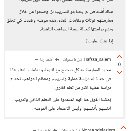
هناك أشخاص لم يحتاجو للتدريب بل وصنعوا من خلال
ممارستهم نوتات ومقامات الغناء، هذه موهبة وضعت كي تحلق
وتتم دراستها كحالة لبقية المواهب الناشئة.
إذا هناك تفاوت؟
Hafssa_salem
أضف ردا
قبل 6 سنوات
0
مجرد الممارسة بشكل صحيح مع النوتة ومقامات الغناء هذا
في حد ذاته دراسة عملية وتدريب، ومعظم المواهب تحتاج
دراسة عملية اكثر من تعلم نظري .
يُمكننا القول هنا أنهم اعتمدوا على التعلم الذاتي وتدريب
انفسهم بأنفسهم، وليس الاعتماد على الموهبة .
NoraAbdelaziem
أضف ردا
قبل 6 سنوات