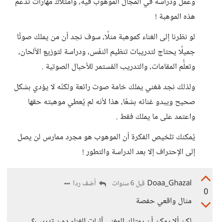
وعمل ودراسة في المجال الموهوب فيه، وامتلاك مهارات تدعم
هذه الموهبة !
لو نظرنا إلى الغناء كموهبة مثلًا، سوف نجد أن من يملك صوتًا
جميلًا يحتاج لتدريبات تنظيم النفَس، ودراسة لتوزيع الألحان،
وتعلُّم المقامات، والتدريب المُستمر للأحبال الصوتية .
ولذلك نجد مُغني يملك خامة صوت رائعة ولكنّه لا يؤدي بشكل
صحيح ويبدو غنائه بشعًا، هذا لأنه لم يُعطي موهبته حقها
واعتمد على ما يملك فقط .
يُمكنك تلخيص الفكرة أن الموهوب هو مجرد ممارس لن يصل
إلى الإحتراف إلا بعد الدراسة والتطور !
Doaa_Ghazal
أضف ردا
قبل 6 سنوات
0
مثال واقعي حفصة
لكن ألا يمكن أن يمتلك المغني آليات الغناء دون تدريب؟