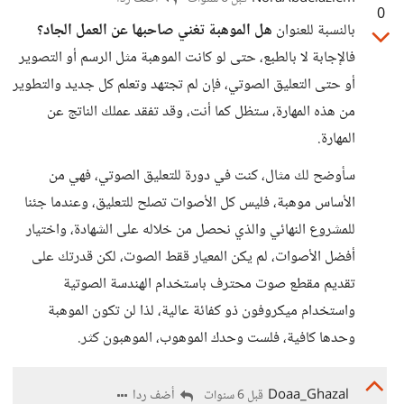
0
بالنسبة للعنوان
هل الموهبة تغني صاحبها عن العمل الجاد؟
فالإجابة لا بالطبع، حتى لو كانت الموهبة مثل الرسم أو التصوير
أو حتى التعليق الصوتي، فإن لم تجتهد وتعلم كل جديد والتطوير
من هذه المهارة، ستظل كما أنت، وقد تفقد عملك الناتج عن
المهارة.
سأوضح لك مثال، كنت في دورة للتعليق الصوتي، فهي من
الأساس موهبة، فليس كل الأصوات تصلح للتعليق، وعندما جئنا
للمشروع النهائي والذي نحصل من خلاله على الشهادة، واختيار
أفضل الأصوات، لم يكن المعيار ققط الصوت، لكن قدرتك على
تقديم مقطع صوت محترف باستخدام الهندسة الصوتية
واستخدام ميكروفون ذو كفائة عالية، لذا لن تكون الموهبة
وحدها كافية، فلست وحدك الموهوب، الموهبون كثر.
Doaa_Ghazal
أضف ردا
قبل 6 سنوات