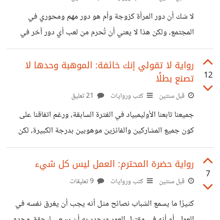
تُمنح فرصة تجربة كل تلك الاحتمالات والحيوات، فمرة تكون
لا شك أن دور المرأة كزوجة وأم هو دور مهم ومحوري في
سباحة شهيرة، وثانية تكون عالمة في القطب الجنوبي،
المجتمع، ولكن هذا لا يعني أن تُحرم من لعب أي دور آخر في
الحياة، أو أن تسعى وراء شغف أو هدف آخر. كثيرًا ما نرى
تعليقات استهجان على أي خبر يتعلق بنساء قمن بأدوار تختلف
رواية لا تقولي إنك خائفة: الموهبة وحدها لا
12
تصنع بطلًا
عما يقبله المجتمع، فمثلًا كان شائعًا منذ فترة حالة استنكار شديدة
تجاه بعض الطبيبات اللواتي اخترن تخصص العظام، باعتباره
قبل سنتين
كتب وروايات
21 تعليق
تخصصًا رجاليًا لن تفلح فيه النساء. وأيضا النساء اللواتي اشتركن
جميعنا تابعنا الأوليمبياد في الفترة السابقة، ورغم اتفاقنا على
في أولمبياد باريس. في
كون جميع المشاركين والفائزين موهوبين بدرجة الكبيرة، لكن
الموهبة ليست دائمًا هي العامل الأكبر في طريق النجاح، فبغير
وجود رعاية صحية وغذائية وفريق تدريب لائق ما صنع أولئك
رواية حضرة المحترم: العمل ليس كل شيء
7
الرياضيين ما صنعوا. تحكي رواية "لا تقولي إنك خائفة" عن
قبل سنتين
كتب وروايات
9 تعليقات
العداءة الصومالية "سامية عمر" التي شاركت في أولمبياد بكين
كثيرًا ما يسمع الشباب نصائح مثل أنه يجب أن يغرق نفسه في
2008، وانهزمت، فعقدت العزم على المشاركة في أولمياد لندن
العمل، أو أنه في مقتبل العمر ويجدر به أن يسعى ليحقق مجده