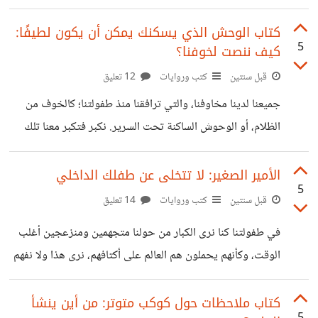
لمواصلة
بالنسبة لأدائنا؟
كتاب الوحش الذي يسكنك يمكن أن يكون لطيفًا:
5
كيف ننصت لخوفنا؟
قبل سنتين
كتب وروايات
12 تعليق
جميعنا لدينا مخاوفنا، والتي ترافقنا منذ طفولتنا؛ كالخوف من
الظلام، أو الوحوش الساكنة تحت السرير. نكبر فتكبر معنا تلك
المخاوف، ولكنها تتخذ أشكالًا مختلفة؛ فنخاف من الرسوب في
الامتحان، أو فقدان الوظيفة، أو فقد إنسان عزيز. "أحيانًا يكون
الأمير الصغير: لا تتخلى عن طفلك الداخلي
5
الخوف مثل طفل صغير يحاول إخباري بشيء يعتقد أنه مهم جدًا.
قبل سنتين
كتب وروايات
14 تعليق
إذا اعتقد أنني لا أنصت إليه، فسوف يرفع صوته أكثر ويصبح
في طفولتنا كنا نرى الكبار من حولنا متجهمين ومنزعجين أغلب
بغيضًا أكثر لجذب انتباهي." يطرح كتاب "الوحش الذي يسكنك
الوقت، وكأنهم يحملون هم العالم على أكتافهم، نرى هذا ولا نفهم
يمكن أن يكون لطيفًا" وجهة نظر مختلفة ومميزة: فيمكن أن
لما لا يشعرون بخفة الحياة كما نشعر، لذا نتعهد أمام أنفسنا بألا
يكون
نصير مثلهم عندما نكبر. لكننا نكبر، وبلا وعي منا، نصير أولئك
كتاب ملاحظات حول كوكب متوتر: من أين ينشأ