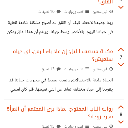
5
القلق؟
الكبار الذين انتقدناهم. https://suar.me/pedv8 في رواية
"الأمير الصغير"، يستعرض الكاتب في بداية الرواية رسمًا رسمه
قبل سنتين
كتب وروايات
10 تعليقات
في طفولته، ويقول إنه كلما حاول عرضه على أحد الكبار يقولون
ربما جميعنا لاحظنا كيف أن القلق قد أصبح مشكلة شائعة للغاية
إنه رسم قبعة، في حين أنه في حقيقته رسمًا لثعبان
في حياتنا اليوم، بالأخص وسط جيلنا. ورغم أن هذا القلق يمكن
إرجاعه إلى العديد من الأسباب، فهناك سبب واحد بالأخص
يستحق أن نولي له بعض الاهتمام؛ هو تأثير الشاشات ووسائل
مكتبة منتصف الليل: إن عاد بك الزمن، أي حياة
7
ستعيش؟
التواصل الاجتماعي في تعزيز القلق. في كتابه "ملاحظات حول
كوكب متوتر" يوضح الكاتب "مات هيج" كيف يمكن للشاشات
قبل سنتين
كتب وروايات
13 تعليق
ووسائل التواصل الاجتماعي أن تؤثر سلبًا في صحتنا النفسية
الحياة مليئة بالاحتمالات، وتغيير بسيط في مجريات حياتنا قد
وزيادة القلق؛ فتجعلنا مطالبين بالتواجد الدائم، للرد على
يقودنا إلى حياة مختلفة تمامًا عن التي نعيشها. فلو كان اسمي
المكالمات والرسائل ومتابعة آخر
مختلفًا، أو لو عشت في قريبة بدلًا من المدينة، أو لو اخترت
تخصصًا مختلفًا، فهذه كلها احتمالات لا نهائية، ستؤدي إلى حيوات
رواية الباب المفتوح: لماذا يرى المجتمع أن المرأة
8
مجرد زوجة؟
لا نهائية بدورها. نورا بطلة رواية "مكتبة منتصف الليل" بنت
مكتئبة ترى أن حياتها خربت وآن أوان أن تتخلص منها، لكنها
قبل سنتين
كتب وروايات
15 تعليق