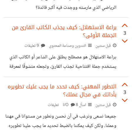
الرياضي الذي مارسته ووجدت فيه أكبر فائدة؟
براعة الاستهلال: كيف يجذب الكاتب القارئ من
3
الجملة الأولى؟
قبل سنتين
التدوين وصناعة المحتوى
9 تعليقات
براعة الاستهلال هو مصطلح يطلق على الشاعر أو الكاتب الذي
يستخدم جملة افتتاحية تجذب القارئ، وتجعله متشوقًا لمعرفة
التالي من الحديث. وتعد مهارة لا غنى عنها في كتابة الأدب،
خاصة لجذب القراء قليلي الصبر الذين لا يمانعون الحكم على
التطور المهني: كيف تحدد ما يجب عليك تطويره
3
بأدائك في مجال عملك؟
الكتاب من خلال فقرته الأولى. "استيقظ جريجور سامسا ذات
صباح بعد أحلام مزعجة فوجد نفسه قد تحول في فراشه إلى
قبل سنتين
اسأل I/O
8 تعليقات
حشرة هائلة الحجم." - رواية المسخ. تعتبر افتتاحية رواية المسخ
جميعنا نسعى ونرغب في أن نحسن ونطور من مستوانا في مهننا
لفرانز كافكا من أشهر الافتتاحيات التي لا تجذب القارئ فحسب
وعملنا، ولكن كيف يمكننا بالضبط تحديد ما يجب علينا تطويره