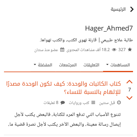
الرئيسية
Hager_Ahmed7
طالبة علاج طبيعي| قارئة تهوى الكتب، والكتب تهواها.
327
18.2 ألف مشاهدات المحتوى
عضو منذ
سنتان
المساهمات
التعليقات
المجتمعات
المفضلة
كتاب الكاتبات والوحدة: كيف تكون الوحدة مصدرًا
7
للإلهام بالنسبة للنساء؟
قبل سنتين
كتب وروايات
8 تعليقات
تتنوع الأسباب التي تدفع المرء للكتابة، فالبعض يكتب لأجل
إيصال رسالة معينة، والبعض الآخر يكتب لأجل نصرة قضية ما،
وفئة ثالثة تكتب طمعًا في المال والشهرة. ولكن بالنسبة للنساء