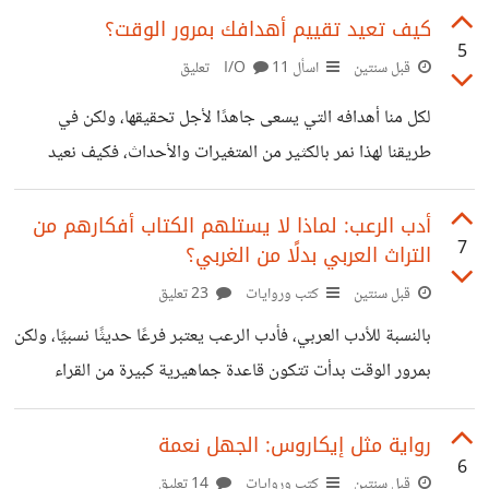
فالوحدة كانت هي الدافع والمحفز الأكبر للكتابة. في كتابها
كيف تعيد تقييم أهدافك بمرور الوقت؟
5
“الكاتبات والوحدة” تأخذنا “نورا ناجي” في رحلة تستعرض فيها
قبل سنتين
اسأل I/O
11 تعليق
مجموعة من الكاتبات من مختلف الأزمنة والجنسيات
لكل منا أهدافه التي يسعى جاهدًا لأجل تحقيقها، ولكن في
والأيدولوجيات، ولكن العامل المشرتك بينهن جميعًا كانت الوحدة.
طريقنا لهذا نمر بالكثير من المتغيرات والأحداث، فكيف نعيد
فتتحدث مثلًا عن عنايات الزيات، الكاتبة التي لم يُنشر لها سوى
تقييم أهدافنا بمرور الوقت؟
رواية واحدة، والتي لجأت للكتابة بعد معاناة مع
أدب الرعب: لماذا لا يستلهم الكتاب أفكارهم من
7
التراث العربي بدلًا من الغربي؟
قبل سنتين
كتب وروايات
23 تعليق
بالنسبة للأدب العربي، فأدب الرعب يعتبر فرعًا حديثًا نسبيًا، ولكن
بمرور الوقت بدأت تتكون قاعدة جماهيرية كبيرة من القراء
المهتمين بأدب الرعب العربي، ومتابعة كتبه بشغف. لكني
لاحظت أن معظم كتاب أدب الرعب العربي يلجأون إلى ثيمات
رواية مثل إيكاروس: الجهل نعمة
6
غربية، أو يستلهمون أفكارهم من التراث الغربي، فنجدهم يكتبون
قبل سنتين
كتب وروايات
14 تعليق