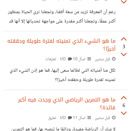
عن مصاصي الدماء والمستذئبين وغيرهم، أو يكتبون مثلًا عن
رغم أن المعرفة تزيد من سعة أفقنا، وتجعلنا نرى الحياة بمنظور
اللعنات والسحر ولكن من وجهة نظر غربية. وهذا يستدعي
أكثر عمقًا، وتجعلنا أكثر مقدرة على مواجهة تحدياتها إلا أنها قد
التساؤل حيث إن التراث العربي غني بقصص رعب وثيمات
تمثل عبئًا علينا في أحيانٍ كثيرة؛ فقد يرفض بعضنا مثلًا معرفة
وأساطير يمكن عن طريقها خلق
الأخبار السيئة، أو معرفة ماضي شركائنا خشية الشعور بالألم
ما هو الشيء الذي تمنيته لفترة طويلة وحققته
3
أخيرًا؟
والسوء. "لقد مات محمود لأنه اقترب من الحقيقة أكثر من اللازم،
فلم يتحمل واحترق وذاب جناحاه.. هوى من حالق ليغرق وسط
قبل سنتين
اسأل I/O
10 تعليقات
محيط ثائر.. مثل إيكاروس". في رواية مثل إيكاروس يستعرض
لكل منا أمنياته التي لطالما سعى إليها، فما هو إذن الشيء الذي
د/ أحمد خالد توفيق كيف أن المعرفة قد
تمنيته لفترة طويلة وحققته أخيرًا؟
ما هو التمرين الرياضي الذي وجدت فيه أكبر
6
فائدة؟
قبل سنتين
اسأل I/O
11 تعليق
لا شك أن الرياضة مفيدة، ودائمًا ما يُنصح بها، فما هو التمرين