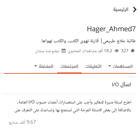
الرئيسية
Hager_Ahmed7
طالبة علاج طبيعي| قارئة تهوى الكتب، والكتب تهواها.
327
18.2 ألف مشاهدات المحتوى
عضو منذ
سنتان
المساهمات
التعليقات
المجتمعات
المفضلة
اسأل I/O
اطرح اسئلة مثيرة للتفكير وأجب على استفسارات أعضاء حسوب I/O العامة,
بالاضافة إلى بعض الاسئلة المرحة التي تستمتع بها وتساعدك على التعرف على
افكار المتابعين. الفكرة مأخوذة من مجتمع AskReddit
9.67 ألف
متابع