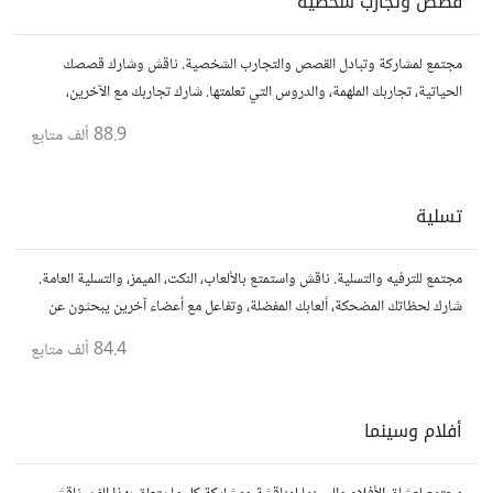
قصص وتجارب شخصية
مجتمع لمشاركة وتبادل القصص والتجارب الشخصية. ناقش وشارك قصصك
الحياتية، تجاربك الملهمة، والدروس التي تعلمتها. شارك تجاربك مع الآخرين،
واستفد من قصصهم لتوسيع آفاقك.
88.9 ألف
متابع
تسلية
مجتمع للترفيه والتسلية. ناقش واستمتع بالألعاب، النكت، الميمز، والتسلية العامة.
شارك لحظاتك المضحكة، ألعابك المفضلة، وتفاعل مع أعضاء آخرين يبحثون عن
المتعة والمرح.
84.4 ألف
متابع
أفلام وسينما