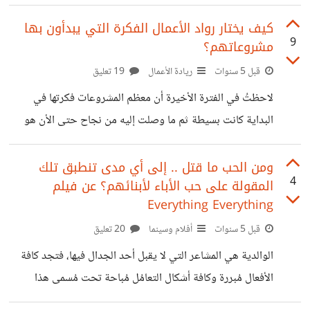
موعد داخل بيتك وكلك ثقة أنه لن يؤذيك!، ثم يقتلك ويرحل
وكأن شيء لم يكن.. https://suar.me/X0n8m *إسم الفيلم
كيف يختار رواد الأعمال الفكرة التي يبدأون بها
9
مشروعاتهم؟
:الضيف* *التصنيف: دراما، إثارة* *تقييم 6.6 من 10 على
IMDb* ##القصة: أسرة من أب وأم وفتاة تعيش حياة هادئة
قبل 5 سنوات
ريادة الأعمال
19 تعليق
ومستقرة، الأب مُحب لإبنته ومتعاون مع زوجته، والزوجة أم
لاحظتُ في الفترة الأخيرة أن معظم المشروعات فكرتها في
حنونة وبشوشة وهادئة، والإبنة مدللة ووحيدة وبريئة.. تستعد
البداية كانت بسيطة ثم ما وصلت إليه من نجاح حتى الأن هو
الأسرة لإستقبال شاب يُريد الزواج
تطوير لفكرة آمن بها أصحابها ليس أكثر! لو اتخذنا على سبيل
المثال شركات الهاتف المحمول، أظن *الفكرة* كانت *الحاجة إلى
ومن الحب ما قتل .. إلى أي مدى تنطبق تلك
4
المقولة على حب الأباء لأبنائهم؟ عن فيلم
وسيلة إتصال لا سلكية تجعل الأشخاص يستطيعون التواصل مع
Everything Everything
بعضهم خارج المنزل*، من هنا جاء *الهاتف المحمول الأول من
قبل 5 سنوات
أفلام وسينما
20 تعليق
شركة موتورولا*، وما حدث بعد ذلك أن كل شركة دخلت إلى
المنافسة كانت تعمل على *تحسينه وتطويره واضافة مميزات
الوالدية هي المشاعر التي لا يقبل أحد الجدال فيها، فتجد كافة
له*
الأفعال مُبررة وكافة أشكال التعامُل مُباحة تحت مُسمى هذا
والده، هذه والدته!؛ لتخرج أجيال فيما بعد ضحايا لأبائهم دون أن