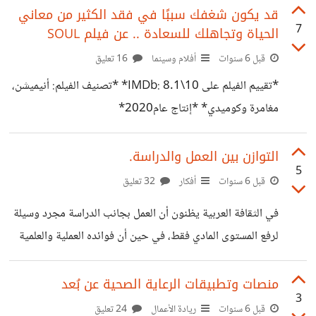
المشروع والمُستقل وهو *الهدف من التفاوض* ، أو ستكون
قد يكون شغفك سببًا في فقد الكثير من معاني
7
الحياة وتجاهلك للسعادة .. عن فيلم SOUL
نتيجة تُرضي طرفًا واحدًا ويتقبلها الطرف الأخر رغمًا عنه، وغالبًا
ما تسير الصفقة ببعض المشاكل او لا تكتمل !
قبل 6 سنوات
أفلام وسينما
16 تعليق
https://suar.me/jX08y قد نظن أن التفاوض أمر فطري
*تقييم الفيلم على IMDb: 8.1\10* *تصنيف الفيلم: أنيميشن،
ولكل منا أسلوبه التقليدي في التفاوض، ولكن *هل يكفي هذا
مغامرة وكوميدي* *إنتاج عام2020*
الأسلوب في التفاوض من أجل العمل؟*، غالبًا
https://suar.me/xrznP ##القصة يتحدث الفيلم عن رجل
يُدعى *"جو جاردنر"* شغوف بالموسيقى ويُحب العزف، ولكن
التوازن بين العمل والدراسة.
5
القدر كتب له أن يعمل مُعلم موسيقى نظرًا للظروف المحيطة به
قبل 6 سنوات
أفكار
32 تعليق
وإرضاء لوالدته التي تُفكر كالكثيرين الذي يجدون تأمين مستقبل
في الثقافة العربية يظنون أن العمل بجانب الدراسة مجرد وسيلة
أبنائهم في وظيفة براتب ثابت وتأمين اجتماعي. تأتيه مكالمة
لرفع المستوى المادي فقط، في حين أن فوائده العملية والعلمية
تُخبره أن بإمكانه العزف مع *"دورثيا ويليامز"* يشعر بالسعادة
أكبر بكثير سواء في اكتساب الخبرات والمهارات، أو التطور من
رغم أن ذلك لم يكن حلمه يومًا ما، وأثناء سيره سعيدًا لا يُبالي بما
تجارب وظيفية مختلفة، فالعمل بجانب الدراسة يُساعد على *فهم
منصات وتطبيقات الرعاية الصحية عن بُعد
حوله يسقط
3
الحياة العملية والدخول إلى سوق العمل*، *إكتساب الخبرات
قبل 6 سنوات
ريادة الأعمال
24 تعليق