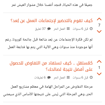
هو *كيفية حماية أجهزته وحساباته من الإختراق* تتعدد
جميعًا في هذه الحياة، فنجد أنفسنا خلال مشوار العيش نمر
النصائح الإرشادية
بتجارب ولحظات عابرة نظن أنها لا تؤثر فينا، حتى نصل إلى
مرحلة نجد أنفسنا سجينين حتى في أقل التفاصيل التي مرت
كيف تقوم بالتحضير لإجتماعات العمل عن بُعد؟
7
علينا! https://suar.me/5rl7y *التصنيف: دراما \ رعب
قبل 6 سنوات
العمل الحر
37 تعليق
نفسي* *التقييم 6.6\10 على IMDb* ###ملخص الأحداث
لم تكن فكرة الإجتماعات عن بُعد شائعة قبل جائحة كورونا، رغم
يبدأ الفيلم بأحداث طبيعية لشاب وفتاة في السيارة في طريقهم
أنها موجودة منذ سنوات وهي الآلية التي يتم بها مُتابعة العمل
لتناول عشاء عائلي، وكل ما يُراود الفتاة في طريقها هو التفكير
عن بُعد سواء للمستقلين أو الموظفين عن بُعد. ونظرًا لما نتج عن
في انهاء علاقتها مع
جائحة كورونا واضطرار الكثير من الشركات لإعتماد نظام عمل
كمُستقل .. كيف تستفاد من التفاوض للحصول
1
على أفضل نتيجة لصالحك؟
موظفيها عن بُعد، أصبحت الإجتماعات عن بُعد جزء أساسي من
حياة الكثيرين، ولكن *هل تكون درجة الإستفادة من الإجتماعات
قبل 6 سنوات
العمل الحر
6 تعليقات
عن بُعد هي نفسها التي تُحققها الإجتماعات المُباشرة؟* هناك عدة
مرحلة التفاوض من المراحل الهامة في معظم مشاريع العمل
مشكلات واجهت الموظفين أثناء الإجتماعات عن بُعد أبرزها
الحر، وهي المرحلة التي يُبنى على نتيجتها الأساس الذي سيمشي
عليه المشروع، فإما ستكون نتيجة مُرضية لكل من صاحب