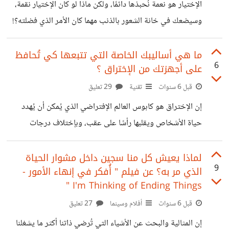
أصحاب المشاريع من الوصول إلى أكبر عدد ممكن من العملاء
الإختيار هو نعمة نُحبذها دائمًا، ولكن ماذا لو كان الإختيار نقمة،
المستهدفين بشكل مجاني أو بمبالغ رمزية* مقارنة بما كانت
وسيضعك في خانة الشعور بالذنب مهما كان الأمر الذي فضلته؟!
تربحه وكالات الدعايا والإعلان وغيرها وسائل الترويج الأخرى.
هذا تحديدًا ما شعرتُ به عندما شاهدتُ السؤال في أحد البرامج
الإجتماعية التي تُناقش القضايا المختلفة التي تحتمل أراء نسبية
ما هي أساليبك الخاصة التي تتبعها كي تُحافظ
6
على أجهزتك من الإختراق ؟
مع عدة أشخاص، حيث تعتمد فكرة البرنامج على استفتاء رأي
بين الأشخاص، ثم يتم فتح النقاش بين أصحاب الأراء المختلفة
قبل 6 سنوات
تقنية
29 تعليق
بهدف تأثير كل منهم على ألأخر بشرح قناعته له. وكان السؤال
إن الإختراق هو كابوس العالم الإفتراضي الذي يُمكن أن يُهدد
في تلك الحلقة *لديك طفل عمره 5 سنوات،
حياة الأشخاص ويقلبها رأسًا على عقب، وبإختلاف درجات
الإختراق تختلف درجات السيطرة عليه، فبالتأكيد إن إختراق
حساب على موقع تواصل ليس كإختراق جهاز حاسوب كامل،
لماذا يعيش كل منا سجين داخل مشوار الحياة
9
الذي مر به؟ عن فيلم " أُفكر في إنهاء الأمور -
وكلما كانت الشيء المخترق أقل في البيانات كلما قلّت خطورة
I'm Thinking of Ending Things "
الإختراق عليه، ففي هذا العصر الرقمي *أصبحت البيانات
قبل 6 سنوات
أفلام وسينما
27 تعليق
والمعلومات هي السلاح الذي يُحارب به الأشخاص بعضهم
البعض!*، ولذلك أكثر ما يهم أي مُستخدم للأجهزة التكنولوجية
إن المثالية والبحث عن الأشياء التي تُرضي ذاتنا أكثر ما يشغلنا