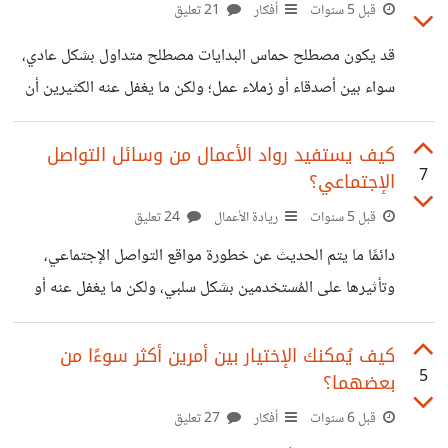
العمل*، ولكن في النهاية *صاحب المشروع ليس مُلزمًا بتحمُل
قبل 5 سنوات
أفكار
21 تعليق
تلك الظروف*، حتى لو كانت مراعاتها *أمر نسبي وتقديري*.
قد يكون مصطلح حماس البدايات مصطلح متداول بشكل عادي،
المشكلة ليست في التقييم فقط، بل الفكرة أن الأمر قد يمتد
سواء بين أصدقاء أو زملاء عمل؛ ولكن ما يغفل عنه الكثيرين أن
تأثيره على المستقل بشكل عام ولا يقتصر على مجرد
*توظيف حماس البدايات بشكل صحيح هو الأساس الذي يتوقف
أو يكتمل عليه هدف نرغب في الوصول إليه*. الحماس والرغبة
كيف يستفيد رواد الأعمال من وسائل التواصل
7
الإجتماعي؟
هما الشُعلة الأولى لأي هدف في بدايته، فنجدنا في بداية عام
جديد يأخذنا الحماس ومعه الرغبة للتخطيط والتفكير فيما ننوي
قبل 5 سنوات
ريادة الأعمال
24 تعليق
القيام به، نضع أهداف عديدة ونبدأها بحماس وكل الطاقة التي
دائمًا ما يتم الحديث عن خطورة مواقع التواصل الإجتماعي،
بداخلنا نوظفها من أجل تحقيق الهدف، ثم بعد أيام يتراجع
وتأثيرها على المُستخدمين بشكل سلبي، ولكن ما يغفل عنه أو
يتجاهله الكثيرين هو أن *وسائل التواصل الإجتماعي ساعدت
كثيرًا رواد الأعمال وأصحاب المشاريع الناشئة على القرب من
كيف يُمكنك الإختيار بين أمرين أكثر سوءًا من
5
بعضهما؟
الجمهور وإنشاء علاقة جيدة بينهم مما ساعدهم على النجاح
بشكل سريع*، حيث أن وسائل التواصل الإجتماعي *تُمكن
قبل 6 سنوات
أفكار
27 تعليق