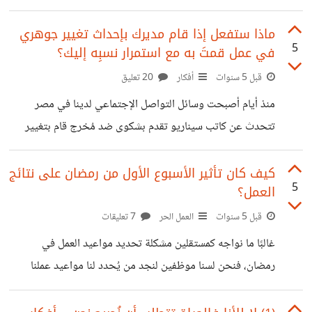
من القضايا المختلفة، على رأسها دور الخصوصية في الحفاظ على
شكلِ كل مِنا أمام الآخر . https://suar.me/mMdOd فأكثر
ماذا ستفعل إذا قام مديرك بإحداث تغيير جوهري
5
في عمل قمتَ به مع استمرار نسبِه إليك؟
ما جذبني في الفيلم هو بدايته بلعبة بسيطة إتفق عليها مجموعة
من الأصدقاء وهي أن يسمح كل منهم للجميع سماع أي مكالمة
قبل 5 سنوات
أفكار
20 تعليق
هاتفية، أو رسالة صوتية، أو رسالة مكتوبة تأتي خلال جلستهم،
منذ أيام أصبحت وسائل التواصل الإجتماعي لدينا في مصر
وبالتدريج بدأ ستار الخصوصية يرتفع عن
تتحدث عن كاتب سيناريو تقدم بشكوى ضد مُخرج قام بتغيير
نهاية مسلسل من كتابته وتم عرضِه بالنهاية التي اختارها المُخرج،
في الوقت الذي خرج فيه المُخرج يُدافع عن نفسه بأن النهاية
كيف كان تأثير الأسبوع الأول من رمضان على نتائج
5
العمل؟
التي عرضها منطقية أكثر، ويرى أن الكاتب لا يحق له التحدث في
الأمر طالما أنه تقاضى آجره ولم يتم حذف إسمه من العمل! قرأتُ
قبل 5 سنوات
العمل الحر
7 تعليقات
تعليقات لبعض الأشخاص التي كانت تؤيد ما يقوله المُخرج وترى
غالبًا ما نواجه كمستقلين مشكلة تحديد مواعيد العمل في
أنه لم يتعدى على حق الكاتب،
رمضان، فنحن لسنا موظفين لنجد من يُحدد لنا مواعيد عملنا
الرمضانية، وفي الوقت نفسه لا تكن المرونة دائمًا في صالحنا،
حيث أننا نقع تحت تأثير التشتت في التفكير وإتخاذ القرار، ونظل