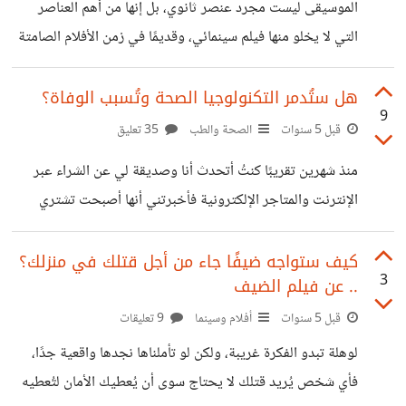
*شرح تفاصيل العرض واضافة السعر في أخر عرضة* 3- *شرح
الموسيقى ليست مجرد عنصر ثانوي، بل إنها من أهم العناصر
موجز في سطر لما يُمكنه تقديمه، ثم وضع قيمة العرض مباشرة*
التي لا يخلو منها فيلم سينمائي، وقديمًا في زمن الأفلام الصامتة
تفاجئتُ من
كان يتم الإعتماد على الموسيقى بدلًا من الحوار وكان بعض صُناع
الفن يُطلقون عليها الحوار المُلحَّن. في بداية صناعة السينما *كان
هل ستُدمر التكنولوجيا الصحة وتُسبب الوفاة؟
9
يتم الإعتماد على الموسيقى الحية من قِبل ملحنين أثناء
قبل 5 سنوات
الصحة والطب
35 تعليق
التصوير*، حيث أن قديمًا لم يكن هناك ما يُسمى *شريط
منذ شهرين تقريبًا كنتُ أتحدث أنا وصديقة لي عن الشراء عبر
الصوت*، وهو الشريط *المسئول عن اضافة عنصر الموسيقى
الإنترنت والمتاجر الإلكترونية فأخبرتني أنها أصبحت تشتري
الى شريط الفيلم*؛ بل كان هناك ما يُسمى *بالسيناريو
بعض الأطعمة الطازجة عبر المتاجر الإلكترونية بدلًا من ذهابها
الموسيقي* وهو
إلى السوق، وشاركت معي متجر إلكتروني للأسماك الطازجة، يوفر
كيف ستواجه ضيفًا جاء من أجل قتلك في منزلك؟
3
.. عن فيلم الضيف
لي صور واقعية وأختار الأسماك ويتم توصيلها إلى المنزل بدلًا من
أن أذهب وأختارها بيدي. أعجبتني الفكرة وتحمستُ لها، بعدها
قبل 5 سنوات
أفلام وسينما
9 تعليقات
بفترة وجدتُ متجر إلكتروني لبيع الخضروات طازجة يوم بيوم،
لوهلة تبدو الفكرة غريبة، ولكن لو تأملناها نجدها واقعية جدًا،
وبنفس ألية بيع السمك ويتم التوصيل فيه خلال ساعة،
فأي شخص يُريد قتلك لا يحتاج سوى أن يُعطيك الأمان لتُعطيه
*فأصبحتُ تدريجيًا أتسوق معظم السلع الغذائية