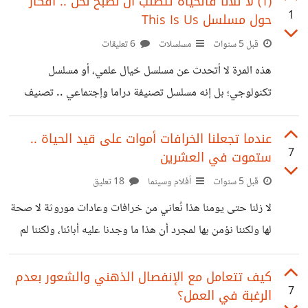
(1) لا للأنا فالحياة تتطلب أن نُصبح نحن .. أفكار
1
حول مسلسل This Is Us
في حيرة بين العمل قبل أم بعد الإفطار، وهل العمل في الصباح
الباكر أفضل أم في المساء أم بعد الفجر مباشرةً؛ وغالبًا ما تختلف
قبل 5 سنوات
مسلسلات
6 تعليقات
الأراء بحسب تجربة كل شخص منا. بالنسبة لي كان الأسبوع
هذه المرة لا أتحدث عن مسلسل خيال علمي، أو مسلسل
الأول في رمضان مُثمر وأنجزتُ فيه
تكنولوجي؛ بل إنه مسلسل تصنيفة دراما وإجتماعي .. تصنيف
تقليدي ولكنّ ما أتحدث عنه ليس تقليدي؛ بل إنه يُناقش الحياة
الإجتماعية من زاوية واقعية قريبة جدًا *إلى حدٍ يجعلك تشعر
عندما تجعلنا الخرافات أموات على قيد الحياة ..
7
ستموت في العشرين
بأنك فرد من شخصيات هذا المسلسل وترغب أن تتفاعل معهم
بالدعم والعطاء*. https://suar.me/rajdl *إسم المسلسل:
قبل 5 سنوات
أفلام وسينما
18 تعليق
This Is Us* *عدد الحلقات: 84 حلقة مُقسمة على 5أجزاء*
لا زلنا حتى يومنا هذا نُعاني من خرافات وعادات موروثة لا صحة
*التقييم 8.7 على IMDb* ##القصة 3 أشخاص يجمعهم يوم
لها ولكننا نؤمن بها لمجرد أن هذا ما وجدنا عليه أبائنا، ولكننا لم
ميلاد واحد ونفس العمر؛ وهم "
نُفكر يومًا أن تلك العادات قد تجعلنا في مكاننا واقفين دون أن
نشعر بأننا أسرى لها! https://suar.me/4OmoQ *إسم
كيف تتعامل مع الإنفصال الذهني والشعور بعدم
7
الرغبة في العمل؟
الفيلم: ستموت في العشرين* *التصنيف: دراما روائي* *التقييم