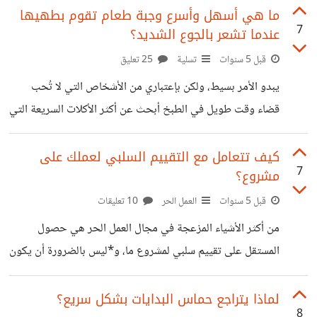
يعترف أحد بذلك .. فماذا لو عشتُ 20 عامًا من عمرك في خدعة
ما هي أسهل وأسرع وجبة طعام تقوم بطهيها
7
عندما تشعر بالجوع الشديد؟
وكذبة وَهمك بها أحد والديك ؟ https://suar.me/2mNz5
*فيلم Everything Everything* (مُقتبس عن رواية بنفس
قبل 5 سنوات
تسلية
25 تعليق
الإسم) *التقييم 6.4 على IMDb* ##مُلخص القصة: فتاة في
يبدو الأمر بسيط، ولكن بإعتباري من الأشخاص التي لا تُحب
أواخر عمر المراهقة تعيش في منزل ضخم ولكنّها سجينة فيه،
قضاء وقت طويل في الطبخ أبحث عن أكثر الأكلات السريعة التي
فهي *مريضة بمرض
يُمكن القيام بها في وقت قصير؛ بشرط أن تكون أكلات شهيّة وبها
عناصر غذائية مُتكاملة وليست حارة أو تحوي بهارات وتوابل
كيف تتعامل مع التقييم السلبي لعملك على
7
مشروع؟
عربية بكثرة. شاركوني وصفات بوجباتكم السريعة (التي يتم
تحضيرها في أسرع وقت ) المُفضلة، والوقت التقريبي
قبل 5 سنوات
العمل الحر
10 تعليقات
لتحضيرها، ويُمكنكم إضافة صورة الوجبة كنوع من التشجيع على
من أكثر الأشياء المزعجة في مجال العمل الحر هي حصول
طهيها :D
المستقل على تقييم سلبي لمشروع ما، و*ليس بالضرورة أن يكون
ذلك ناتجًا عن سوء عمل المستقل أو عدم تقديره للعمل وإلتزامه
به، بل أحيانًا يكون ناتجًا عن ظروف طارئة تمنعه عن استكمال
لماذا يتراجع حماس البدايات بشكل سريع؟
8