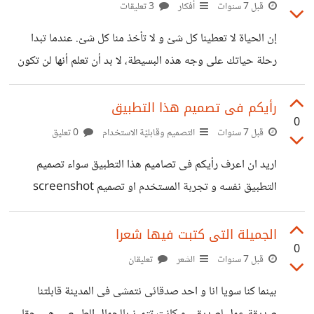
باحث عن الفلاح و هو النجاح بمفهومة الأشمل. محمد عبد السلام
قبل 7 سنوات
أفكار
3 تعليقات
إن الحياة لا تعطينا كل شئ و لا تأخذ منا كل شئ. عندما تبدا
رحلة حياتك على وجه هذه البسيطة، لا بد أن تعلم أنها لن تكون
صعبه كل الوقت و لا سهله كل الوقت. الإنسان فى هذه الحياة
سوف يتقلب فيها تقلب الشاه على النار يوم يجد نفسه سعيد و
رأيكم فى تصميم هذا التطبيق
0
اليوم الآخر الحزن يصيبه. لذلك يا صديقى لا تفرح لفرح و لا
قبل 7 سنوات
التصميم وقابليّة الاستخدام
0 تعليق
تحزن لحزن و عيش كل يوم من حياتك كأنه آخر يوم و تذكر
اريد ان اعرف رأيكم فى تصاميم هذا التطبيق سواء تصميم
جيدا. إذا وقفت عند
التطبيق نفسه و تجربة المستخدم او تصميم screenshot
الموجودة على المتجر و ايقونة التطبيق رابط المعاينة
https://play.google.com/store/apps/details?
الجميلة التى كتبت فيها شعرا
0
id=com.mga5.buttontocount
قبل 7 سنوات
الشعر
تعليقان
بينما كنا سويا انا و احد صدقائى نتمشى فى المدينة قابلتنا