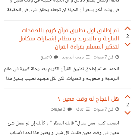
دائما الإنسان يشعر بالأمل و أن الحياة جميله فى وقت معين و
جميل يبعث الأمل من جديد. =========== فالأمل هو
فى وقت آخر يشعر أن الحياة لن تجعله يحقق شئ. فى الحقيقة
الحياة
الإنسان فى هذه الحياة سوف يكون بين الأمل و انقطاعه طول
فترة حياته، و لكن المهم كيف تستطيع أن تتعامل مع هذه الحالة
تم إطلاق أول تطبيق قرآن كريم بالصفحات
2
الملونة و بالتجويد و بنظام إشعارات متكامل
الطبيعية التى تصيب الكثير منا. فى وقت الأمل يستطيع الإنسان
لتذكير المسلم بقراءة القرآن
أن ينجز الكثير من الأعمال و المهام التى وكلت اليه، لذلك يجب
قبل 7 سنوات
برمجة أندرويد
0 تعليق
اغتنام هذا الوقت جيدا لأنه يعتبر وقت الإنجاز. و فى وقت
الحمد لله تم إطلاق تطبيق القرآن الكريم بعد رحلة كبيرة فى عالم
البرمجة و صعوبته و تحديات، لكن لكل مجتهد نصيب يتميز هذا
التطبيق بالآتى:- - صفحات ملونة و بالتجويد - دعاء ختم القرىن
الكريم - نظام إشعارات لإرسال رسائل من الله - سبحة الكترونية و
هل النجاح له وقت معين ؟
2
خاصية صلى على محمد - تصميم جميل و سهل للغاية اتمنى
قبل 7 سنوات
ثقافة
3 تعليقات
التطبيق يعجبكم و اريد أن اعرف رأيكم فى التطبيق من حيث
اتعجب كثيرا ممن يقول" فاتك القطار " و كأنك إن لم تفعل شئ
التصميم و البرمجة، و شكراً لكم جميعاً
معين فى وقت معين فقدت كل شئ. و يعتبر هذا احد الأسباب