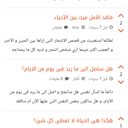
https://play.google.com/store/apps/details?
التى جعلت الكثير منا ييأس و يتوقف عن العمل و السعى
id=com.mga5.almoshfwithnavigtiondrawer
للوصول الى النجاح بحجة أن الوقت انتهى و لم يعد بامكاننا
فاقد الأمل ميت بين الأحياء
2
تحقيق شئ. فى الحقيقة النجاح ليس له وقت معين، فهناك من
قبل 7 سنوات
ثقافة
تعليقان
يحقق شئ و هو فى الصغر و الآخر يفعلها و هو فى الكبر، كما أن
لطالما استغربت من قصص الانتحار التى اراها بين الحين و الآخر،
الوصول الى النجاح شئ نسبى فمفهوم النجاح
و اتعجب اكثر حينما اري شخص انتحر و لديه كل ما يحتاجه
المرء كى يعيش سعيد. لكن حينما بحث بدقة و طبقا لخبرتى فى
مجال علم النفس، اكتشفت أن اشد الأمور خطورة على الإنسان أن
هل ساصل الى ما ريد فى يوم من الايام؟
2
يفقد الأمل، لأنه بذلك يكتب نهايته الحتمية حتى و أن كان
قبل 7 سنوات
أفكار
8 تعليقات
يتنفس بين الأحياء إلا انه بلا روح هو فقط مجرد جسد. إن من
دائماً ما اسأل نفسى هل سانجح و اصل الى ما ريد فى يوم من
الأمور المشتركة، التى تجمع بين معظم المصابين بالأمراض
الأيام، و هل ساكون بنفس النفس التى عليها الآن ام سافقد
النفسية هو
الحماسة حتى و ان وصلت الى ما اريد، و تتحقق فيا المقولة: (
الاشياء التى نريدها أن وصلت فى غير موعدها فقدنا شغفنا بها )
هكذا هى الحياة لا تعطى كل شئ؟
1