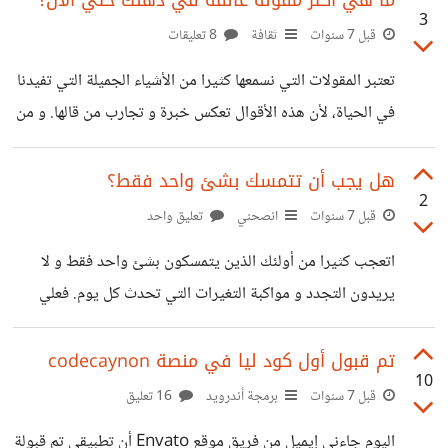
ما هي اكثر مقولة عالقة في ذهنك حتي الآن؟
3
المشروع و ارسل إلي السورس كود. لما فتحت السورس كود و
قبل 7 سنوات
ثقافة
8 تعليقات
جدته قديما للغاية و يحتاج إلى تحديث لجميع المكتبات
تعتبر المقولات التي نسمعها كثيرا من الأشياء الجميلة التي تفيدنا
الموجوده في التطبيق بالإضافة انه يحتاج الي جعله متوافق مع
في الحياة، لأن هذه الأقوال تعكس خبرة و تجارب من قالها. و من
الإصدارات الحديثه مع نظام تشغيل
اكثر الأقوال التي اثرت فيا هي: " إن كنت انت سترحل عن هذه
الدنيا في يوم من الأيام، فكيف ستبقي مشاكلك، فاطمئن. " و انت
هل يجب أن تتمسك بشئ واحد فقط؟
2
ما اكثر مقولة عالقة في ذهنك حتي الآن؟
قبل 7 سنوات
انصحني
تعليق واحد
اتعجب كثيرا من أولئك الذين يتمسكون بشئ واحد فقط و لا
يريدون التجدد و مواكبة التغيرات التي تحدث كل يوم. فعلي
سبيل المثال هناك من ينحاز للغة برمجة معينة و يبذل كل ما
اوتي من قوة دفاعا عنها و لا يريد أن يوفر علي نفسه هذا الدفاع
تم قبول أول كود ليا في منصة codecaynon
10
و يتعلم شئ آخر لعل هذه اللغة التي يدافع عنها ستنقرض في
قبل 7 سنوات
برمجة أندرويد
16 تعليق
يوم من الأيام. إن الإنسان المتجدد باستمرار الذي يسعي دائما
اليوم جاءني إيميل من فريق موقع Envato أن تطبيقي تم قبولة