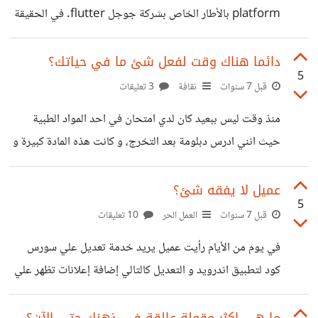
platform بالأطار الخاص بشركة جوجل flutter. في الحقيقة
انا بكرة فكرة التعامل مع عملاء، لذلك لجأت إلي فكرة بيع
القوالب او التطبيقات الجاهزة علي موقع مشهور جدا يسمي
دائما هناك وقت لفعل شئ ما في حياتك؟
5
موقع. Codecaynon حيث أن هذا الموقع يتيح للمبرمجين بيع
قبل 7 سنوات
ثقافة
3 تعليقات
الاكواد الخاص بهم سواء تطبيقات اندرويد او iOS وكذلك الويب
منذ وقت ليس ببعيد كان لدي امتحان في احد المواد الطبية
والقوالب وغيرها من المنتجات الرقمية. انشأت اول تطبيق لي ثم
حيث انني ادرس دبلومة بعد التخرج، و كانت هذه المادة كبيرة و
قمت برفعه علي codecaynon و الحمد لله تم قبوله، ولمن لا
كان الوقت المتبقي علي الامتحان يوم واحد فقط. و كان في هذا
يعرف هذا الموقع
اليوم حينما افتح المادة أصاب باليأس لأنها فعلا كبيرة و كلها
عميل لا يفقه شئ؟
5
معلومات متشابهة لدرجة انني فكرت إلا اذهب إلي هذا الامتحان.
قبل 7 سنوات
العمل الحر
10 تعليقات
لكن اصابني شئ غريب هذا الشئ من الداخل يقول لي " انت
في يوم من الأيام رأيت عميل يريد خدمة تعديل علي سورس
تقدر- انت تستطيع" و حينها قررت اكون او لا اكون. غسلت
كود لتطبيق اندرويد و التعديل كالتالي إضافة إعلانات تظهر علي
وجهي،
ازرار معينه و إعلانات تظهر بعد كل دقيقه و لكن يجب اولا إضافة
تنبيه قبل ظهور الإعلان. و تم الموافقه علي للعمل علي هذا