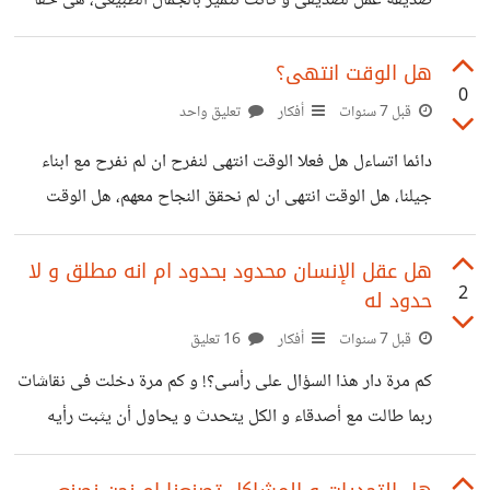
صديقة عمل لصديقى و كانت تتميز بالجمال الطبيعى، هى حقا
كانت جميلة لدرجة انها تخطف الأبصار. حينما تقابلنا مدت يدها
لكى تلقى عليا السلام، و لكنى لم انتبه إليها، و كيف انتبه و انا
هل الوقت انتهى؟
0
غارق فى بحر جمالها كلما اردت الخروج ضربتى موجة زادتنى
قبل 7 سنوات
أفكار
تعليق واحد
غرقنا، فعاتبتنى على ذلك، فلما عاتبتنى انشدت فقولت: ألهانى
دائما اتساءل هل فعلا الوقت انتهى لنفرح ان لم نفرح مع ابناء
الجمال عن التحية و الذنب ذنبك و مالى خيار إن كنت اخطأت
جيلنا، هل الوقت انتهى ان لم نحقق النجاح معهم، هل الوقت
فسيف عينيك لعينى بتار
انتهى ان لم نتزوج فى نفس الوقت مع جيلنا، هل فعلا ما يقولون
صحيح أن فرصتك فى الزواج انتهت، ان الوقت المحدد لك
هل عقل الإنسان محدود بحدود ام انه مطلق و لا
2
حدود له
للنجاح ولى و انتهى، هل حقا نحن فاشون لاننا لم نصل إلى ما
وصلوا اليه فى نفس الوقت، ام ان الفرصة متاحة ما دامت حياة
قبل 7 سنوات
أفكار
16 تعليق
الإنسان.
كم مرة دار هذا السؤال على رأسى؟! و كم مرة دخلت فى نقاشات
ربما طالت مع أصدقاء و الكل يتحدث و يحاول أن يثبت رأيه
بأقوال علماء و غيرهم. لكن ما احتاجه انا إجابة منطقة بعيدا عن
رأى اى عالم او متخصص اريد أن اعرف أرائكم الشخصية فى هذا