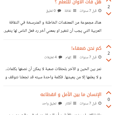
لتساعدني في الخروج من هذه الحالة؟
هل فات الأوان للتعلم ؟
2
قبل 7 سنوات
ثقافة
0 تعليق
هناك مجموعة من المعتقدات الخاطئة و المترسخة في الثقافة
العربية التي يجب أن تتغير او بمعني آخر رد فعل الناس لها يتغير.
لطالما سمعت تلك المقولة التي تستفذني " بعد لما شاب ودوه
للكتاب " التي تعبر عن عدم القدرة علي التعلم لمن تقدم في
كم نحن ضعفاء!
2
العمر. و لقد اتخذ هذه المقولة الكثير من الناس حجة للابتعاد عن
قبل 7 سنوات
إلهام
4 تعليقات
العلم و التعلم، علي الرغم أن الإنسان حينما يتوقف عن التعلم فهو
نمر بين الحين و الآخر بلحظات صعبة لا يمكن أن نصفها بكلمات،
يموت و أن كان بين الأحياء. فإن من اعظم الأمور خطوة
و لا يعلمها إلا من يعيشها. فكلمة واحدة سيئه قد تجعلنا نتوقف و
كلمة آخري جيده تجعلنا ننطلق و كأننا نمتلك الدنيا و ما فيها. في
الحقيقة الإنسان بحاجة الي الدعم النفسي اكثر من احتياجه الي
الإنسان ما بين الأمل و انقطاعه
0
الدعم المادي، و من شدة تفهمي و حاجتي الي الدعم النفسي
قبل 7 سنوات
أفكار
تعليق واحد
احاول أن اكون داعما نفسيا لمن اراه حتي و لو بكتابة تعليق