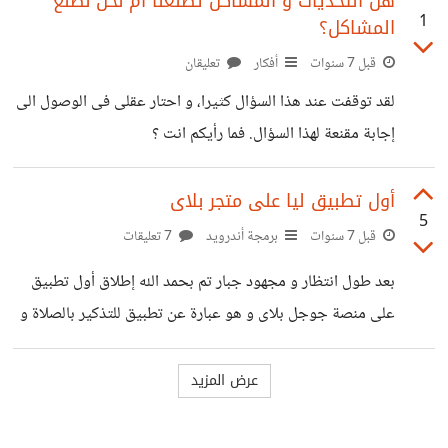
هل التحديات و المشاكل تصنعنا ام نحن نصنع
1
المشاكل؟
السؤال
قبل 7 سنوات
أفكار
تعليقان
لقد توقفت عند هذا السؤال كثيرا، و احتار عقلى فى الوصول الى
إجابة مقنعة لهذا السؤال. فما رأيكم انت ؟
أول تطبيق ليا على متجر بلاى
5
قبل 7 سنوات
برمجة أندرويد
7 تعليقات
بعد طول انتظار و مجهود جبار تم بحمد الله إطلاق أول تطبيق
على منصة جوجل بلاى و هو عبارة عن تطبيق للتذكير بالصلاة و
السلام على النبى و فى نفس الوقت سبحة الكترونيه لذكر الله.
وهذا لا يعنى أن رحلة تعلم البرمجة لم تثمر إلا هذا التطبيق بل
بالعكس هذا التطبيق ابسطهم و هناك المزيد من التطبيقات
المعقدة التى على وشك النشر. اتمنى التطبيق يعجبكم و اتمنى