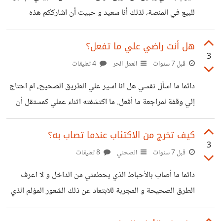
لزيادة مهاراته و قدراته فرصته في البقاء اقوي، و اقصد بالبقاء
للبيع في المنصة، لذلك أنا سعيد و حبيت أن اشارككم هذه
الفرحة. لو أحدكم يعرف منصة Envato، سوف يعرف انها منصة
صارمة في قبول المنتجات الرقمية، لذلك أنا كنت خائف أن يتم
هل أنت راضي علي ما تفعل؟
3
رفض الكود الخاص بي بعد رحلة طويلة من التعب، لكن اليوم
قبل 7 سنوات
العمل الحر
4 تعليقات
جاءتني رسالة الفرحة.
دائما ما اسأل نفسي هل انا اسير علي الطريق الصحيح، ام احتاج
إلي وقفة لمراجعة ما أفعل. ما اكتشفته اثناء عملي كمستقل أن
بمجرد توقفك عن التعلم و اكتساب المهارات فأنت بذلك تكتب
شهادة وفاتك. اريد أن اعرف هل أنتم راضون عن ما تفعلون، ام
كيف تخرج من الاكتئاب عندما تصاب به؟
3
تشعرون أن ما انجزتموه ليس بالأمر الكبير؟
قبل 7 سنوات
انصحني
8 تعليقات
دائما ما أصاب بالأحباط الذي يحطمني من الداخل و لا اعرف
الطرق الصحيحة و المجربة للابتعاد عن ذلك الشعور المؤلم الذي
يأكلني كما تأكل النار الحطب. هل يمكن أن تمدني بتجربتك