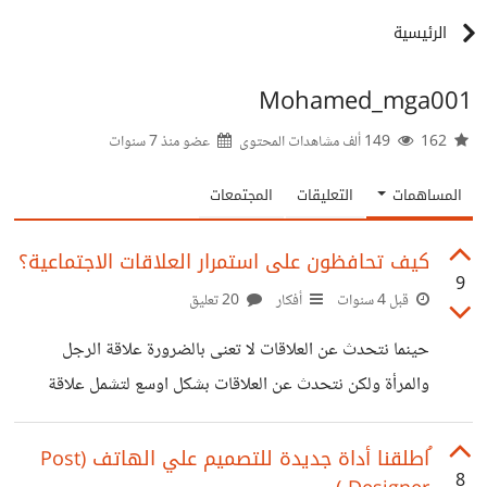
الرئيسية
Mohamed_mga001
162
149 ألف مشاهدات المحتوى
عضو منذ
7 سنوات
المساهمات
التعليقات
المجتمعات
كيف تحافظون على استمرار العلاقات الاجتماعية؟
9
قبل 4 سنوات
أفكار
20 تعليق
حينما نتحدث عن العلاقات لا تعنى بالضرورة علاقة الرجل
والمرأة ولكن نتحدث عن العلاقات بشكل اوسع لتشمل علاقة
الصديق بصديقة، والمرء بزملاء العمل، والولد بوالديه، والرجل
بزوجته وهكذا... وهنا نعنى بالاستمرار أن تكون العلاقة مثمرة لها
ُاطلقنا أداة جديدة للتصميم علي الهاتف (Post
8