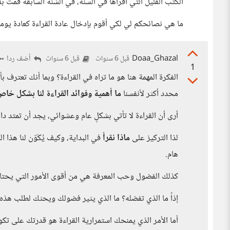
الكتب القليل التي أقرأها في السنة، في السّنة السابقة قمتُ 
ما هي نصائحكم لي لكي أقوم بإدخال عادة القراءة كعادة يومي
Doaa_Ghazal
أضف ردا
قبل 6 سنوات
قبل 6 سنوات
1
الفكرة المهمة هنا هو ما تراه في القراءة؟ وبما أنك تعترف ب
محدد أكثر لأنفسنا
ما أهمية وفوائد القراءة لنا بشكل خا
أرى أن القراءة لا تأتي بشكلٍ عام وعشوائي، يجد أن تمتد
لذا التركيز على
ماذا نقرأ
في البداية، وكيف يُكَوّن لنا هذ
هام.
كذلك الفضول وحب المعرفة هي من أقوى الأمور التي يحتاج ال
إذاً ما الذي تفضله؟ ما الذي يثير فضولك ويحثك لطلب هذه ا
أما الأمر الذي يمنحك استمرارية القراءة هو قدرتك على 