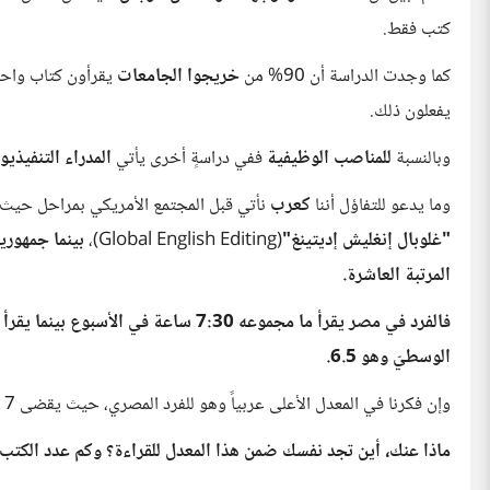
كتب فقط.
كما وجدت الدراسة أن 90% من
خريجوا الجامعات
يقرأون كتاب واحد على ا
يفعلون ذلك.
وبالنسبة
للمناصب الوظيفية
ففي دراسةٍ أخرى يأتي
المدراء التنفيذيو
وما يدعو للتفاؤل أننا
كعرب
نأتي قبل المجتمع الأمريكي بمراحل حيث يحتل المجتمع الأمر
"غلوبال إنغليش إديتينغ"
(Global English Editing)،
بينما جمهوري
المرتبة العاشرة.
الوسطيّ وهو 6.5.
وإن فكرنا في المعدل الأعلى عربياً وهو للفرد المصري، حيث يقضى 7 ساعات أسبوعياً في القراءة، فهذا يعني أنه يقرأ ساعةً واحدة يومياً.
ماذا عنك، أين تجد نفسك ضمن هذا المعدل للقراءة؟ وكم عدد الكتب ال