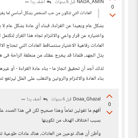
NADA_AMIN
أضف ردا
قبل 6 سنوات
0
العادات التي تتكون من حب الشخص بشكل أساسي لما يقرأ هي 
بشكل عام وبعيدا عن القراءة، فبناء أي عادة بشكل عام لا
واختياره عن قرار واعي والالتزام تجاه هذا القرار لتكتمل ا
العادات رفاهية الاختيار ستتساقط العادات التي تحتاج الال
بذل الجهد، فلماذا قد يخرج عقلك من منطقة الراحة فى هذ
لذلك أجد أن تحقيق انجاز ما - بناء عادة القراءة - أو غيره
بناء العادة والالتزام والروتين والتغلب على الملل ليرتفع تد
Doaa_Ghazal
أضف ردا
قبل 6 سنوات
0
أفهم ما تقولين تماماً وهذا صحيح لكن في هذا الصدد علي
بسبب اختلاف الهدف من تكوينها
وأظن أن هناك نوعين من العادات، هناك عادات طوعية ت