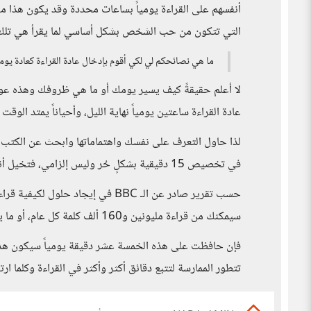
أنفسهم على القراءة يومياً بساعات محددة وقد يكون هذا مفيد
التي تتكون من حب الشخص بشكل أساسي لما يقرأ هي تلك التي
ما هي نصائحكم لي لكي أقوم بإدخال عادة القراءة كعادة يومي
لا أعلم حقيقةً كيف يسير يومك أو ما هي ظروفك وهذه عو
عادة القراءة ساعتين يومياً نهاية الليل، وأحياناً يمتد الوق
لذا حاول التعرف على نفسك واهتماماتها وابحث عن الكتب ال
في تخصيص 15 دقيقية بشكلٍ حُر وليس إلزامي، فتخيل أنك تستطيع قراءة أضعاف العدد الذي قرأته العام الماضي!
سيمكنك من قراءة مليونين و160 ألف كلمة كل عام، أو ما يعادل 20 نسخة من كتاب يحتوي على 300 صفحة.
فإن حافظت على هذه الخمسة عشر دقيقة يومياً سيكون هذا م
تتطور الممارسة لتتبع دقائق أكثر وأكثر في القراءة وكلما ا