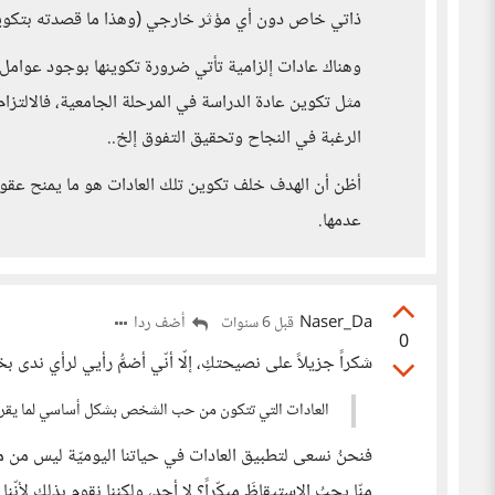
ذاتي خاص دون أي مؤثر خارجي (وهذا ما قصدته بتكوين 
وهناك عادات إلزامية تأتي ضرورة تكوينها بوجود عوامل
مثل تكوين عادة الدراسة في المرحلة الجامعية، فالالتز
الرغبة في النجاح وتحقيق التفوق إلخ..
أظن أن الهدف خلف تكوين تلك العادات هو ما يمنح عقولن
عدمها.
Naser_Da
أضف ردا
قبل 6 سنوات
0
شكراً جزيلاً على نصيحتكِ، إلّا أنّي أضمُّ رأيي لرأي 
العادات التي تتكون من حب الشخص بشكل أساسي لما يقرأ هي 
فنحنُ نسعى لتطبيق العادات في حياتنا اليوميّة ليس من منط
منّا يحبُ الاستيقاظَ مبكّراً؟ لا أحد، ولكننا نقوم بذلك لأ