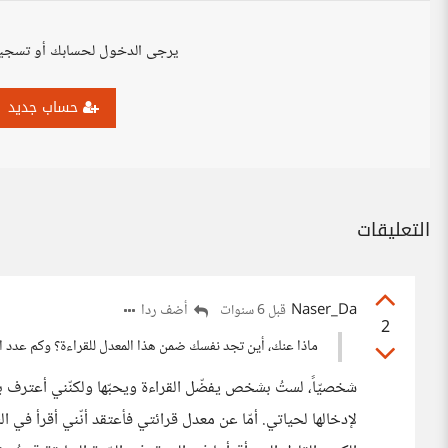
يرجى الدخول لحسابك أو تسجي
حساب جديد
التعليقات
Naser_Da
أضف ردا
قبل 6 سنوات
2
ماذا عنك، أين تجد نفسك ضمن هذا المعدل للقراءة؟ وكم عدد الك
شخصيّاً، لستُ بشخص يفضّل القراءة ويحبّها ولكنّني أعترف بأ
لإدخالها لحياتي. أمّا عن معدل قرائتي فأعتقد أنّني أقرأ في 