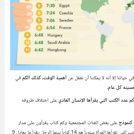
ي حياتنا إلا أنه لا يمكننا أن نغفل عن
أهمية الوقت، كذلك الكم
في
حسينه كل عام.
م عدد الكتب التي يقرأها الإنسان العادي
على اختلاف ظروفه
 كنموذج
على بعض الفئات المجتمعية وكم كتاب يقرأون على مدار
حيث أن معدل الكتب التي تقرأها المرأة سنوياً هو 14 كتاباً بينما الرجل يقرأ ما يعادل 9