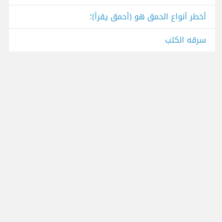
أخطر أنواع الحمق هو (أحمق يقرأ)؛
سرقه الكتب