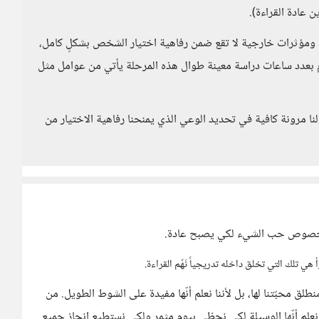
عادة القراءة).
 ومؤثرات خارجية لا تقع ضمن رفاهية اختيار الشخص بشكلٍ كامل،
ام بعدد ساعات دراسة معينة طوال هذه المرحلة يأتي من عوامل مثل
ا مرونة كافية في تحديد الوعي الذي يمنحنا رفاهية الاختيار من
ندى بخصوص حب الشيء لكي يصبح عادة.
تلك التي تخلق داخله تدريجياً نَهّم القراءة.
لق محبّتنا لها، بل لأننا نعلم أنّها مفيدة على الشوط الطويل. من
نّنا نعلم أنّها الوسيلة لكي نحظى بيوم مثمر ولكي نستطيع إنجاز جميع