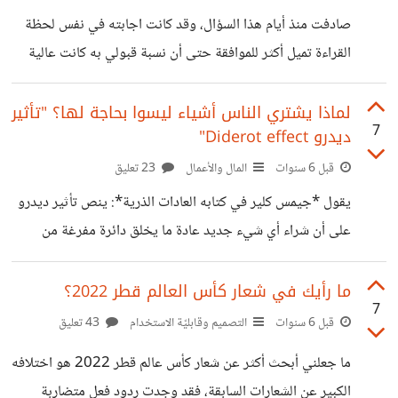
على رفوفي لم تتح لي الفرصة لقراءتها، لأنني مدمن على شراء
صادفت منذ أيام هذا السؤال، وقد كانت اجابته في نفس لحظة
كتب جميلة ذات أغلفة رائعة". من خلال الملاحظة نجد
القراءة تميل أكثر للموافقة حتى أن نسبة قبولي به كانت عالية
جدا قبل معرفة مخاطره، كان كل تفكيري منصب في هذه الفكرة:
"إذا عملت لفترة طويلة لن اتحصل على هذا المال، لكن أن يأتيني
لماذا يشتري الناس أشياء ليسوا بحاجة لها؟ "تأثير
7
ديدرو Diderot effect"
مال كهذا في شهرين سيكون ذلك فرصة لا يمكن رفضها ولا
تعوض"، *لكن في نفس الوقت هل أستطيع تحمل مخاطر القيام
قبل 6 سنوات
المال والأعمال
23 تعليق
بهذا الشيء لأجل المال؟* قرأت التجارب التي تقوم بها NASA
يقول *جيمس كلير في كتابه العادات الذرية*: ينص تأثير ديدرو
من فترة لأخرى على
على أن شراء أي شيء جديد عادة ما يخلق دائرة مفرغة من
الاستهلاك تؤدي إلى عمليات شراء أخرى لاحقة. *ماهي ظاهرة
تأثير ديدرو؟ وكيف تؤثر على عاداتنا الشرائية؟* نسبت هذه
ما رأيك في شعار كأس العالم قطر 2022؟
7
النظرية للفيلسوف الفرنسي دينيس ديدرو الذي عاش حياته
قبل 6 سنوات
التصميم وقابليّة الاستخدام
43 تعليق
فقيرا قبل أن يبيع مكتبته الخاصة لكاثرين العظمى "امبراطورة
ما جعلني أبحث أكثر عن شعار كأس عالم قطر 2022 هو اختلافه
روسيا". بعد ذلك حصل على مال لا بأس به مقابلها، وبدأ يقتني
الكبير عن الشعارات السابقة، فقد وجدت ردود فعل متضاربة