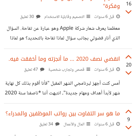
الابتكار في التصميم
16
وفكرة"
الاقتصادية التي تمر بها أي دولة "كونهم لا يملكون مدخرات
كإحتياط لمواجهة الظروف الاستثنائية، فالراتب الذي يتقاضونه
قبل 6 سنوات
التصميم وقابليّة الاستخدام
30 تعليق
اليوم يشترون به أكل غدا"، فكرت فيما قد يحدث لهم إذا تعرضت
معظمنا يعرف شعار شركة Apple وهو عبارة عن تفاحة. السؤال
الدولة لأزمات كهذه أو لأزمات افلاس. في إحدى المحاضرات
الذي أثار فضولي بجانب سؤال لماذا تفاحة بالتحديد؟ هو لماذا
هذه التفاحة مقضومة؟ يقال أن ستيف جوبز "الرئيس السابق
لمجلس إدارة شركة آبل" كان يحب هذه الفاكهة كثيرا واختار
انقضي نصف 2020 ... ما أنجزته وما أخفقت فيه.
20
العلامة التجارية Apple نسبة لذلك، لكن إذا نظرنا لشعار الشركة
قبل 6 سنوات
قصص وتجارب شخصية
47 تعليق
منذ بدايتها نجد الكثير من التغييرات والقصص المرافقة لها،
أمس كنت أجهز لبرنامجي الشهر المقبل "فأنا أقوم بذلك كل نهاية
والصورة التالية توضح التغييرات التي طرأت على الشعار:
شهر لأبدأ أهداف ومهام جديدة"، انتبهت أننا *ناصفنا سنة 2020
https://suar.me/0WZvr استوقفتني بعض القصص حول
وبدأنا اليوم في النصف الثاني من السنة، هل تصدقون هذا؟*
أصل التفاحة المقضومة في تصميم شعار الشركة وجمعت بعض
وكما عودكم "الأعضاء القدامى" @Emadaboulfotoh على
ما هو سر التفاوت بين رواتب الموظفين والمدراء؟
9
مشاركاته الجميلة في هذه الأوقات من السنة ولسنين مضت ...
قبل 6 سنوات
المال والأعمال
34 تعليق
قررت أن أكتب هذه المساهمة لنكمل على نفس النهج، لأني أؤمن