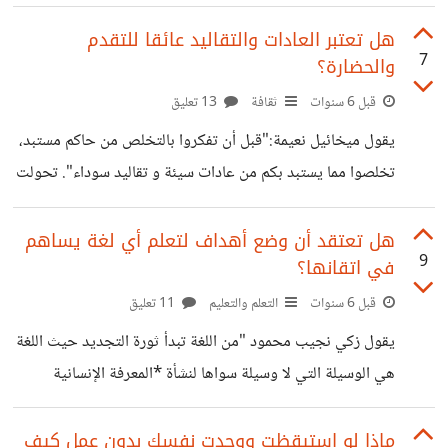
من بينهم المليونير "ديفيد باخ" أحد الخبراء الماليين الموثوقين
في أمريكا ومؤلف الكتاب المالي "المليونير التلقائية" الذي صرح
هل تعتبر العادات والتقاليد عائقا للتقدم
7
والحضارة؟
قائلاً: *"لا يوجد شيء تفعله في حياتك سيهدر أموالا بشكل فعلي
أكثر من شراء سيارة جديدة"*. *لماذا يختار أغلب الأشخاص
قبل 6 سنوات
ثقافة
13 تعليق
شراء سيارة جديدة بأحدث طراز ؟* إذا كان الجواب لسهولة
يقول ميخائيل نعيمة:"قبل أن تفكروا بالتخلص من حاكم مستبد،
التنقل أو حاجتهم لها يمكنهم شراء سيارة بسيطة تفي بهذا
تخلصوا مما يستبد بكم من عادات سيئة و تقاليد سوداء". تحولت
الغرض. *ماذا
العادات والتقاليد من كونها مجرد *أفكار* إلى *أسس ثابتة* لا
يمكن تغييرها، وإذا حاول الشخص الخروج عنها سيلقى *غضب
هل تعتقد أن وضع أهداف لتعلم أي لغة يساهم
9
في اتقانها؟
وإستنكار* من عائلته وكل أفراد المجتمع، وهذا ما يخلق نوعا من
الجمود في الفكر، وكما يقال"العادات والتقاليد تخدمنا في
قبل 6 سنوات
التعلم والتعليم
11 تعليق
حمايتنا من عناء التفكير"، وهذا ما أتساءل عنه *هل للعادات
يقول زكي نجيب محمود "من اللغة تبدأ ثورة التجديد حيث اللغة
والتقاليد علاقة بالتقدم والحضارة؟* نقرأ ونشاهد كثيرا عن تلك
هي الوسيلة التي لا وسيلة سواها لنشأة *المعرفة الإنسانية
العادات الغريبة المتواجدة
وتكوينها وتطويرها أو جمودها في بعض الحالات*". الاكتفاء
باللغة الأم يعني عدم القدرة على التواصل مع الكثير من
ماذا لو استيقظت ووجدت نفسك بدون عمل كيف