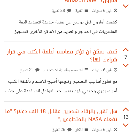
أمازون؟ "Amazon one "
البلد الذي يعرض منتجات بأسعار *مرتفعة لماذا لا أقوم بإستيراد
عدد لا بأس به بأسعار أقل وأبيعهم لأستفيد من الفارق؟* وإذا
قبل 6 سنوات
تقنية
28 تعليق
كنت في البلد الذي يعرض منتجات بأسعار *منخفضة لماذا لا
كشفت أمازون قبل يومين عن تقنية جديدة لتسديد قيمة
أقوم بتصديرها؟* قرأت من فترة في موقع Investopedia
المشتريات في المتاجر والعديد من الأماكن الأخرى كتسجيل
الدخول إلى "ملعب، مكتب.." ، وهي ما اعتبرتها وسيلة دفع
سريعة، آمنة، وموثوقة، وبديلة عن البطاقات البنكية.
كيف يمكن أن تؤثر تصاميم أغلفة الكتب في قرار
7
شراءك لها؟
https://suar.me/YGnYY وهي تقنية بيومترية تعتمد على
الدفع اللاتلامسي، عن طريق إستعمال راحة اليد. وحسب ما قرأته
قبل 6 سنوات
التصميم وقابليّة الاستخدام
21 تعليق
يمكن تسجيل الدخول والبدء في استخدامها ببساطة ولا تحتاج
مع تطور أساليب التصميم وتنوعها أصبح الاهتمام بأغلفة الكتب
الكثير من الإجراءات فقط البطاقة البنكية، رقم الهاتف وكف اليد.
أمر ضروري وحتمي، فهو يعتبر أحد العوامل المساعدة على جذب
كذلك في حال لم يرغب العميل في استخدامها بعد التسجيل
ولفت انتباه القارئ، حتى أنه قد يؤدي في نهاية المطاف لقرار
يمكن
الشراء، لكن السؤال الذي يطرح هنا *أي تصاميم الأغلفة "التي
هل تقبل بالرقاد شهرين مقابل 18 ألف دولار؟ "ما
13
تفعله NASA بالمتطوعين"
سأشير لها في بقية المساهمة أو أي تصاميم أخرى" تجذبك أكثر
من الأخرى؟* فنجد مثلا j.d Smith يقول: "لدي مئات الكتب
قبل 6 سنوات
أفكار
26 تعليق