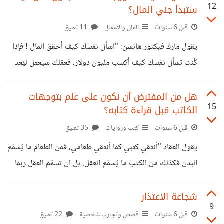
12
ستبدأ جني المال؟
الأشخاص حول العالم، كما يقلل من امكانية الحصول على *فرص
مميزة في العمل أو الدراسة*، لذلك تعلم لغة جديدة يعتبر ميزة
قبل 6 سنوات
المال والأعمال
11 تعليق
كبيرة، فهو لا يساعد على تحسين صحة الدماغ فقط بل يزيد
يقول مارك فيكتور هانسن: "اسأل نفسك كيف أحقق المال ! فإذا
الفرص المهنية. تختلف أهداف كل شخص في تعلم اللغة، فمنهم
كُنت تسأل نفسك كيف أكسب مليون دولار، فعقلك سيعمل ليُعد
الجواب، سيُرغم عقلك على العمل بلا توقف إلى أن يصل جواب
مقنع تسعى لتنفيذه". يعبر هذا السؤال بشكل كبير عن بدايات
هل من المفترض أن نكون على علم بتوجهات
15
الكاتب قبل قراءة كتابه؟
الكثير منا في مجال المال والأعمال وهو شبيه بسؤال *كيف
بدأت جني المال؟ أو كيف ستبدأ جني المال؟* "بالنسبة للراغبين
قبل 6 سنوات
كتب وروايات
35 تعليق
في دخوله" والجواب هو نفسه تقريبا، فإذا استيقظنا بدون عمل
يقول العقاد "أنتقي كتبي كما أنتقي طعامي، فمن الطعام ما يُسمّم
"لا نملك المال أيضا" يعنى رجوعنا للصفر مع
البدن فكذلك من الكتب ما يُسمّم العقل، بل ان تسمّم العقل ربما
كان أشد على الإنسان من تلوث البدن". عند ذهابى للمكتبة كثيرا
ما أجد القراء يسألون عن الكاتب قبل الكتاب وهذا يثير
شجاعة الاعتذار
9
استغرابي، *ما أهمية معرفة الكاتب إذا كان محتوى كتابه جيد؟*
قبل 6 سنوات
قصص وتجارب شخصية
22 تعليق