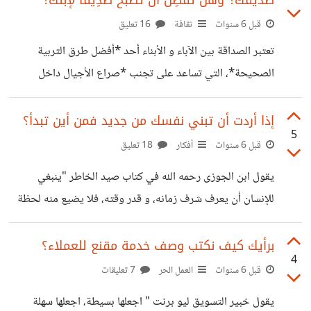
صديقك؟ وهل تُفَضِل أن تصبح صَدِيقًا لإبنك؟
تستطيع أن تجمع الناس على صورةٍ واحدة وليس بالضرورة أن
أُشبهك ولا أن تُشبهني". يعتبر الإختلاف *ضرورة حتمية* بين
قبل 6 سنوات
ثقافة
16 تعليق
البشر فمهما كان مصدره أو حدته أو مستواه، فهو حالة متقدمة
تعتبر الصداقة بين الآباء و الأبناء أحد *أفضل طرق التربية
جداً من *الرقي والوعي والمسؤولية* في المجتمع، *ماذا تفعل
الصحيحة*، التي تساعد على تجنب *صراع الأجيال داخل
الأسر* وكسب الثقة بين أفرادها. يعانى الكثيرين من *فجوة
غياب الصداقة بين أفراد الأسرة*، فمن جهة نجد الآباء يفقدون
إذا أردت أن تبني نفسك من جديد فمن أين تبدأ؟
5
السيطرة على أبنائهم في مراحل معينة من أعمارهم "خاصة فترة
قبل 6 سنوات
أفكار
18 تعليق
المراهقة"، و من جهة أخرى نجد الأبناء يخافون من مشاركة
يقول ابن الجوزى رحمه الله في كتاب صيد الخاطر "ينبغي
حياتهم و مشاكلهم مع آبائهم و هذا ما يخلق نوع من التوتر و عدم
للإنسان أن يعرف شرف زمانه، و قدر وقته، فلا يضيع منه لحظة
التفاهم داخل الأسرة ... *ما سبب وجود فجوة غياب
من غير قُرْبَة، و يقدم الأفضل فالأفضل من القول و العمل..". كل
منا كانت له *نقطة بداية* سواء كانت في الدراسة، العمل،
برأيك كيف نكتب وصف خدمة مقنع للعملاء؟
4
العلاقات الإجتماعية.." ليصل إلى ماهو عليه الآن... *لكن ماذا لو
قبل 6 سنوات
العمل الحر
7 تعليقات
كان في يدك الإختيار لتعود لنفس النقطة مجددا هل كنت ستتخد
يقول خبير التسويق ليو برنت " اجعلها بسيطة، اجعلها سهلة
نفس القرارات أم أنك ستغيرها؟* *أعتقد أن أفضل ما يستثمر