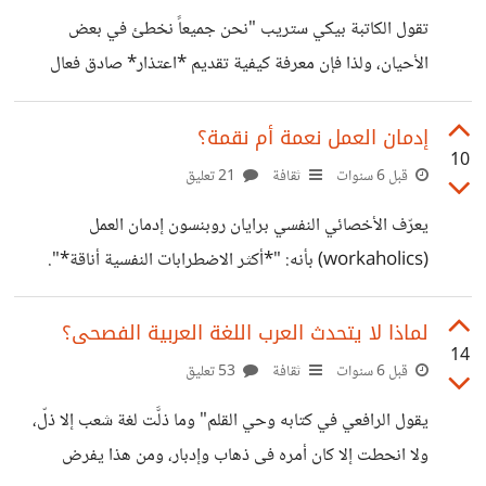
سألت أحد الأشخاص هناك عن سبب إختياره للكاتب قبل الكتاب،
تقول الكاتبة بيكي ستريب "نحن جميعاً نخطئ في بعض
"تعمدت أن أسأل شخص كبير في السن نوعا ما لكي لا أحصل
الأحيان، ولذا فإن معرفة كيفية تقديم *اعتذار* صادق فعال
على اجابات كهذه "لأننى
يعتبر بالتأكيد *مهارة حياتية* تستحق التنمية". الكثير منا يجهل
قيمة الإعتذار، وكم أنه لغة بالغة التأثير فهو يصلح العلاقات ويعيد
إدمان العمل نعمة أم نقمة؟
10
التوازن لها، *لكن لماذا قول أنا آسف ثقيلة على البعض؟* في
قبل 6 سنوات
ثقافة
21 تعليق
حينا يجتمع الكثير من الأطفال للعب، ودائما ما أسمع صوت
يعرّف الأخصائي النفسي برايان روبنسون إدمان العمل
صراخهم وشجاراتهم من النافدة، غالبا ما يهدؤوا بعد دقائق
(workaholics) بأنه: "*أكثر الاضطرابات النفسية أناقة*".
ويرجع صوت لعبهم ومرحهم مجددا، لكن في المرة الماضية لم
عندما نسمع أن الشخص (أ) مدمن عمل غالبا ما ننظر له *نظرة
يحدث ذلك..
الإعجاب*، وأنه من الناجحين ويستغل وقته أفضل إستغلال،
لماذا لا يتحدث العرب اللغة العربية الفصحى؟
14
حتى أننا في بعض الأحيان نجعله *قدوة* لنا ...*لكن هل نظرتنا
قبل 6 سنوات
ثقافة
53 تعليق
هذه صحيحة؟.. ماذا لوعرفنا أن نتائج الدراسات والبحوث تبين
يقول الرافعي في كتابه وحي القلم" وما ذلَّت لغة شعب إلا ذلّ،
عكس ذلك ماذا ستكون ردة فعلنا؟* ومثل ما قرأت في هذا الصدد
ولا انحطت إلا كان أمره فى ذهاب وإدبار، ومن هذا يفرض
ان بعض العمال في الدول الأجنبية يخضعون *لاختبار(WART)*