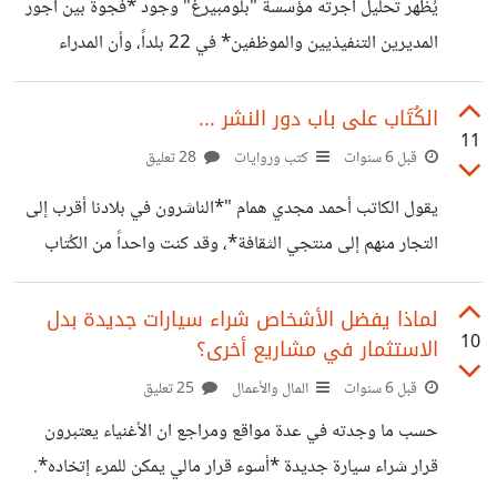
يُظهر تحليل أجرته مؤسسة "بلومبيرغ" وجود *فجوة بين أجور
*بوجود فائدة كبيرة نعطيها ونأخدها من تجارب بعضنا البعض*
المديرين التنفيذيين والموظفين* في 22 بلداً، وأن المدراء
.. "سأبدا أنا في الجزء الأخير من المساهمة". أعرف أن البعض
التنفيذيين في الولايات المتحدة والهند يمكن أن يحصلوا على ما
سيفكرون ...
يحصل عليه الموظف العادي في السنة بسرعة أكبر"¹. وفي
الكُتَاب على باب دور النشر ...
11
بريطانيا كذلك نجد بعض المدراء يتقاضون في اليوم الواحد ما
قبل 6 سنوات
كتب وروايات
28 تعليق
يعادل الأجر السنوي للموظف العادي. عندما قرأت هذا الخبر لم
يقول الكاتب أحمد مجدي همام "*الناشرون في بلادنا أقرب إلى
أستغرب كثيرا فهذا ما يحدث في أغلب المؤسسات على أرض
التجار منهم إلى منتجي الثقافة*، وقد كنت واحداً من الكُتاب
الواقع، خاصة تلك التي تمتلك ايرادات ضخمة وكفاءات عالية،
الشباب الذين عانوا لإصدار كتابهم الأول. مثلى ومثل الكثيرين
لكن هذا جعلنى أطرح التساؤل:
غيري اضطررت إلى دفع مبلغ مالي للناشر، لكني بعد ذلك أدركت
لماذا يفضل الأشخاص شراء سيارات جديدة بدل
10
الاستثمار في مشاريع أخرى؟
حجم الضيم الواقع عليّ، قررت ألا أدفع مليماً واحداً في النشر
فالكاتب الشاب الذي لم يسبق له النشر سيجد نفسه مضطراً
قبل 6 سنوات
المال والأعمال
25 تعليق
للدفع، وسيرى مرارة الرفض والتسويف على يد الناشرين". مما
حسب ما وجدته في عدة مواقع ومراجع ان الأغنياء يعتبرون
لاحظته في الآونة الأخيرة أن مجال النشر والكتابة *تغير* كثيرا
قرار شراء سيارة جديدة *أسوء قرار مالي يمكن للمرء إتخاده*.