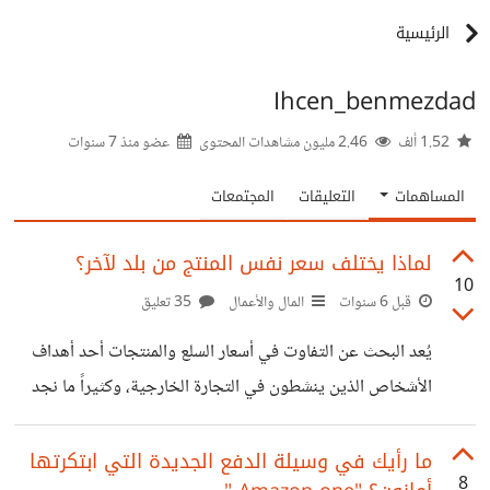
الرئيسية
Ihcen_benmezdad
1.52 ألف
2.46 مليون مشاهدات المحتوى
عضو منذ
7 سنوات
المساهمات
التعليقات
المجتمعات
لماذا يختلف سعر نفس المنتج من بلد لآخر؟
10
قبل 6 سنوات
المال والأعمال
35 تعليق
يُعد البحث عن التفاوت في أسعار السلع والمنتجات أحد أهداف
الأشخاص الذين ينشطون في التجارة الخارجية، وكثيراً ما نجد
سعر منتج معين في بلد مضاعف لبلد آخر، *فما سبب هذا
الاختلاف؟* غالباً ما يكون تفكير التاجر بهذا الشكل: إذا كنت في
ما رأيك في وسيلة الدفع الجديدة التي ابتكرتها
8