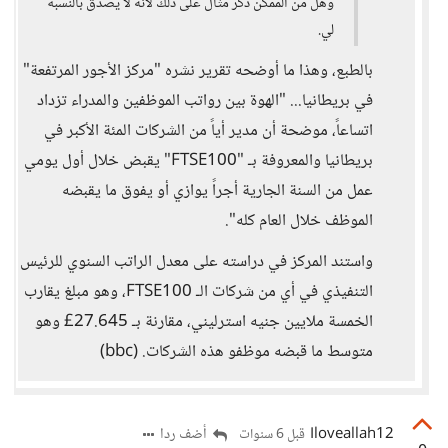
وهل من الممكن ذكر مثال على ذلك لأنه لا يُصدق بالنسبة
لي.
بالطبع، وهذا ما أوضحه تقرير نشره "مركز الأجور المرتفعة"
في بريطانيا... "الهوة بين رواتب الموظفين والمدراء تزداد
اتساعاً، موضحة أن مدير أياً من الشركات المئة الأكبر في
بريطانيا والمعروفة بـ "FTSE100" يقبض خلال أول يومي
عمل من السنة الجارية أجراً يوازي أو يفوق ما يقبضه
الموظف خلال العام كله".
واستند المركز في دراسته على معدل الراتب السنوي للرئيس
التنفيذي في أي من شركات الـ FTSE100، وهو مبلغ يقارب
الخمسة ملايين جنيه استرليني، مقارنة بـ 27.645£ وهو
متوسط ما قبضه موظفو هذه الشركات. (bbc)
Iloveallah12
أضف ردا
قبل 6 سنوات