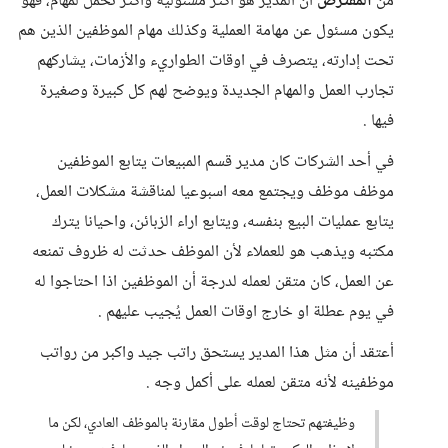
من
المُفترض
أن المدير هو أكثر مسئولية وأكثر تحمل لمهام، فهو
يكون مسئول عن مهامة العملية وكذلك مهام الموظفين الذين هم
تحت إدارته، يتصرف في اوقات الطواريء والأزمات، يشاركهم
تجارب العمل والمهام الجديدة ويوضح لهم كل كبيرة وصغيرة
فيها .
في أحد الشركات كان مدير قسم المبيعات يتابع الموظفين
موظف موظف ويجتمع معه اسبوعيا لمناقشة مشكلات العمل،
يتابع عمليات البيع بنفسه، ويتابع اراء الزبائن، واحيانا يترك
مكتبه ويذهب هو للعملاء لأن الموظف حدثت له ظروف تمنعه
عن العمل، كان متقن لعمله لدرجة أن الموظفين اذا احتاجوا له
في يوم عطلة او خارج اوقات العمل يُجيب عليهم .
أعتقد أن مثل هذا المدير يستحق راتب جيد واكبر من رواتب
موظفينه لأنه متقن لعمله على أكمل وجه .
وظيفتهم تحتاج لوقت أطول مقارنة بالموظف العادي، لكن ما