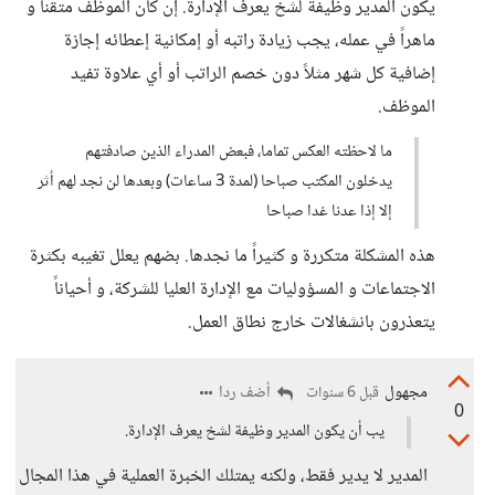
يكون المدير وظيفة لشخ يعرف الإدارة. إن كان الموظف متقناً و
ماهراً في عمله، يجب زيادة راتبه أو إمكانية إعطائه إجازة
إضافية كل شهر مثلاً دون خصم الراتب أو أي علاوة تفيد
الموظف.
ما لاحظته العكس تماما، فبعض المدراء الذين صادفتهم
يدخلون المكتب صباحا (لمدة 3 ساعات) وبعدها لن نجد لهم أثر
إلا إذا عدنا غدا صباحا
هذه المشكلة متكررة و كثيراً ما نجدها. بضهم يعلل تغيبه بكثرة
الاجتماعات و المسؤوليات مع الإدارة العليا للشركة، و أحياناً
يتعذرون بانشغالات خارج نطاق العمل.
مجهول
أضف ردا
قبل 6 سنوات
0
يب أن يكون المدير وظيفة لشخ يعرف الإدارة.
المدير لا يدير فقط، ولكنه يمتلك الخبرة العملية في هذا المجال