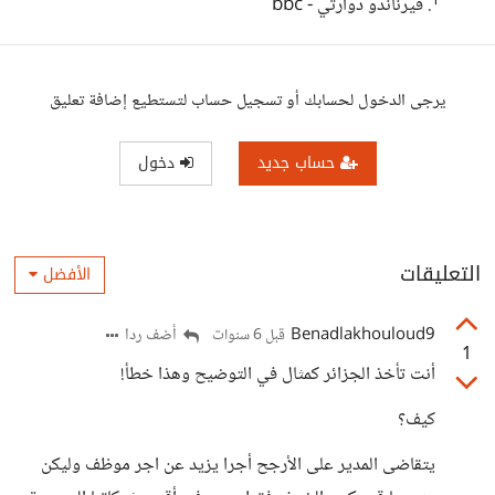
¹. فيرناندو دوارتي - bbc
يرجى الدخول لحسابك أو تسجيل حساب لتستطيع إضافة تعليق
حساب جديد
دخول
التعليقات
الأفضل
Benadlakhouloud9
أضف ردا
قبل 6 سنوات
1
أنت تأخذ الجزائر كمثال في التوضيح وهذا خطأ!
كيف؟
يتقاضى المدير على الأرجح أجرا يزيد عن اجر موظف وليكن