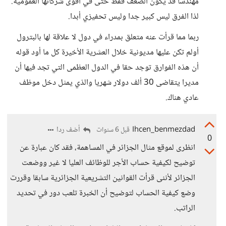
مهندسا قد يكون الضعف فقط حتى في أقوى شركاتها العمومية.
لذا الفرق ليس كبير جدا وليس تحفيزي أبدا.
ربما مما قرأت عنه متعلق بمدراء في دول لا علاقة لها بالبترول
أولم تكن عليها مديونية خلال العشرية الأخيرة كل ما أود قوله
أن هذه الفوارق توجد حقا في الدول العظمى التي تجد فيها أن
مديرا يتقاضى 30 ألف دولار شهريا والذي يمثل دخل موظف
عادي هناك.
Ihcen_benmezdad
أضف ردا
قبل 6 سنوات
0
انظرى لموقع مثال الجزائر في المساهمة، فقد كان عبارة عن
توضيح لكيفية حساب الأجر للوظائف العليا لا غير ووضعت
الجزائر لأننى قرأت القوانين التشريعية الجزائرية سابقا وقررت
وضع كيفية الحساب لتوضيح أن الخبرة تلعب دور في تحديد
الراتب.