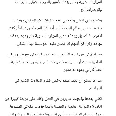
الموارد البشرية يعنى بهذه الأمور بالدرجة الأولى، الرواتب
والإجازات إلخ..
وكنت حين أُدخِل وأحصى عدد ساعات الإجازة لكل موظف
بالاعتماد على نظام البصمة أرى أنه أقل الموظفين دواماً وكنت
أتعجب ذلك، بل ويدفع مدير الموارد البشرية بأن يقوم بمعظم
مهامه ولم أكن أتفهم لما تصبر عليه المؤسسة بهذا الشكل.
بعد إنتهائي من فترة التدريب واستمرار تواصلي مع مديري في
الدائرة علمت أن المؤسسة تعرضت لكارثة بسبب خطأ قام به،
خطأ كارثي يقوم به مدير!
هذا ما يمكن أن نقف عنده لرفض فكرة التفاوت الكبير في
الرواتب.
لكنّي بعدها واجهت مديرين في العمل وكانا على درجة كبيرة من
الخبرة والدراية العلمية والعملية ولهذا قوّمت فكرتي المشوهة
حول المدراء التنفيذين، وأرى أنه مهما بلغت مهاراتك وخبراتك