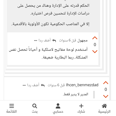
الحكم قدرته على الإدارة وهناك من يحصل على
دراسات للإدارة لتحسين فرص اختياره.
إلا في المناصب الحكومية تكون الأولوية بالأقدمية.
مجهول
أضف ردا
قبل 6 سنوات
0
أستخدم لوحة مفاتيح لاسلكية و أحياناً تحصل نفس
المشكلة، ربما البطارية ضعيفة.
Ihcen_benmezdad
أضف ردا
قبل 6 سنوات
0
المدير لا يدير فقط.
الإدارة هي عبارة عن عمليات مترابطة ومتعاقبة من عدة
الرئيسية
شارك
حسابي
بحث
القائمة
وظائف "التخطيط، التنظيم، الرقابة (الرقابة الداخليّة والرقابة