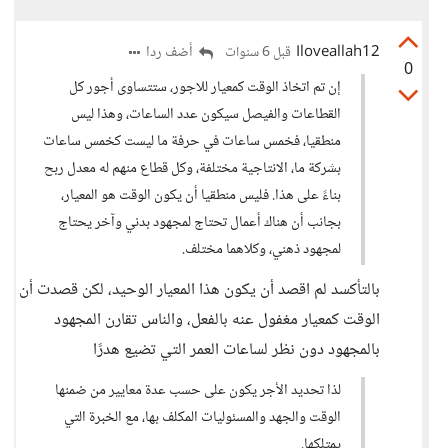
Iloveallah12
أضف ردا
قبل 6 سنوات
0
إن تم اتخاذ الوقت كمعيار للاجور، ستتساوى أجور كل
القطاعات والفيصل سيكون عدد الساعات، وهذا ليس
منطقيا، فخمس ساعات في حرفة ما ليست كخمس ساعات
بشركة ما، الانتاجية مختلفة، وكل قطاع منهم له معدل ربح
بناءً على هذا. فليس منطقيا أن يكون الوقت هو المعيار،
بجانب أن هناك أعمال تحتاج لمجهود بدني وآخر يحتاج
لمجهود ذهني، وكلاهما مختلف.
بالتأكسد لم اقصد أن يكون هذا المعيار الوحيد، لكن قصدت أن
الوقت كمعيار مغفول عنه بالفعل، والناس تقارن المجهود
بالمجهود دون نظر لساعات العمر التي تضيع هدرًا
لذا تحديد الأجر يكون على حسب عدة معايير من ضمنها
الوقت والجهد والمسئوليات المكلف بها، مع الخبرة التي
يمتلكها.