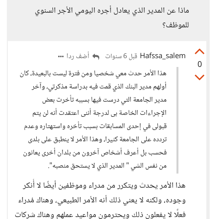
ماذا عن المدير الذي يعادل أجره اليومي الأجر السنوي
للموظف؟
Hafssa_salem
أضف ردا
قبل 6 سنوات
0
هذا الأمر حدث معي شخصيا ومن فترة ليست بالبعيدة، كان
أولهم مدير البنك الذي قمت فيه بدراسة مذكرتي، وآخر
مدير الجامعة التي درست فيها بسببه تأخرت بعض
الإجراءات الخاصة بى لدرجة أننى اعتقدت أنه لن يتم
قبولى في إحدى المسابقات بسبب تأخره واستهتاره وعدم
تردده على الجامعة كثيرا، وهذا الأمر لا ينطبق على بلدى
فحسب بل أعرف أشخاص آخرون من بلدان أخرى يعانون
من نفس الشي " المدير الذي لا يستحق منصبه".
هذا الأمر يحدث ويتكرر من مدراء وموظفين أيضًا لا أُنكر
وجوده، ولكنه لا يعني ذلك أنه الأمر الطبيعي، وهناك مُدراء
فعلًا لا يفعلون ذلك ويحترمون مواعيد عملهم وهناك شركات