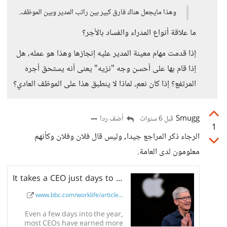
وهذا مايجعل هناك فارق كبير بين راتب المدير وبين الموظف.
ما علاقة أنواع المدراء والفساد بالأجر؟
إذا قدمت مهام معينة المدير عليه إنجازها وهذا هو عمله، هل
إذا قام بها على أحسن وجه "نزيه" يعنى أنه يستحق أجره
المرتفع؟ إذا كان نعم، لماذا لا ينطبق هذا على الموظف العادي؟
Smugg
أضف ردا
قبل 6 سنوات
1
الرجاء ذكر المراجع جيدا, وليس قال فلان وفلان وكأنهم
معلومون لدى العامة.
It takes a CEO just days to earn your annual wage
www.bbc.com/worklife/article...
Even a few days into the year,
most CEOs have earned more