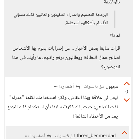
بالوظيفة.
البرمجة التصميم والمدراء التنفيذين والماليين كذلك مسؤلي
الأقسام بأشكالهم المختلفة.
لماذا؟
قرأت سابقا بعض الأخبار .. عن إضرابات يقوم بها الأشخاص
لصالح عمال النظافة ويطالبون برفع راتبهم، ما رأيك في هذا
الموضوع؟
مجهول
أضف ردا
قبل 6 سنوات
0
ليس لي علاقة بهذا النقاش، ولكن استخدامك لكلمة "مدراء"
لفت انتباهي؛ حيث إنك ذكرت سابقا بأن استخدام ذلك الجمع
يعد من الأخطاء الشائعة!
Ihcen_benmezdad
أضف ردا
قبل 6 سنوات