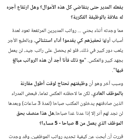
يفعله المدير حتى يتقاضي كل هذه الأموال؟ وهل ارتفاع أجره
له علاقة بالوظيفة الفكرية؟
مما وجدته أثناء بحثي ... رواتب المديرين المرتفعة تعود لعدة
أسباب أولها
تحفيزهم كي يقدموا أداء استثنائي
، وبالطبع الأجر
يلعب دور كبير في ذلك، فلو لم يحصل على راتب جيد، لن يعمل
بجهد كبير والعكس. "
مع ذلك فأنا أجد أن هذه الرواتب مبالغ
فيها
".
وسبب آخر وهو أن
وظيفتهم تحتاج لوقت أطول مقارنة
بالموظف العادي
، لكن ما لاحظته العكس تماما، فبعض المدراء
الذين صادفتهم يدخلون المكتب صباحا (لمدة 3 ساعات) وبعدها
لن نجد لهم أثر إلا إذا عدنا غدا صباحا،
هل هذا منصف بحق
الموظف الذي يعمل من 8 صباحا - 5 مساءا؟
قررت أن أبحث عن كيفية تحديد رواتب الموظفين، وقد وجدت