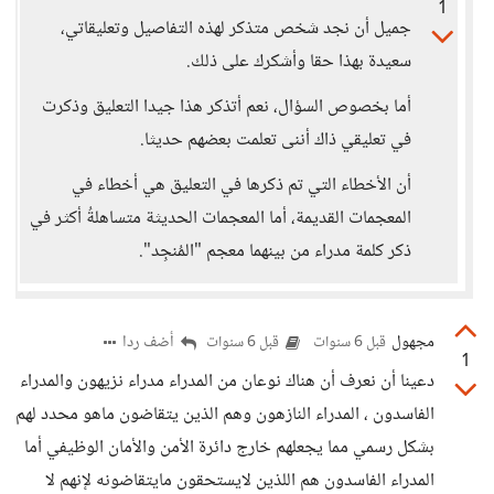
1
جميل أن نجد شخص متذكر لهذه التفاصيل وتعليقاتي،
سعيدة بهذا حقا وأشكرك على ذلك.
أما بخصوص السؤال، نعم أتذكر هذا جيدا التعليق وذكرت
في تعليقي ذاك أننى تعلمت بعضهم حديثا.
أن الأخطاء التي تم ذكرها في التعليق هي أخطاء في
المعجمات القديمة، أما المعجمات الحديثة متساهلةُ أكثر في
ذكر كلمة مدراء من بينهما معجم "المُنجِد".
مجهول
أضف ردا
قبل 6 سنوات
قبل 6 سنوات
1
دعينا أن نعرف أن هناك نوعان من المدراء مدراء نزيهون والمدراء
الفاسدون ، المدراء النازهون وهم الذين يتقاضون ماهو محدد لهم
بشكل رسمي مما يجعلهم خارج دائرة اﻷمن واﻷمان الوظيفي أما
المدراء الفاسدون هم اللذين لايستحقون مايتقاضونه ﻹنهم لا