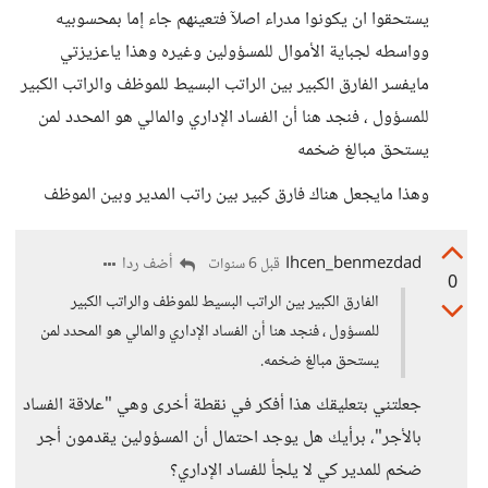
يستحقوا ان يكونوا مدراء اصلآ فتعينهم جاء إما بمحسوبيه
وواسطه لجباية اﻷموال للمسؤولين وغيره وهذا ياعزيزتي
مايفسر الفارق الكبير بين الراتب البسيط للموظف والراتب الكبير
للمسؤول ، فنجد هنا أن الفساد اﻹداري والمالي هو المحدد لمن
يستحق مبالغ ضخمه
وهذا مايجعل هناك فارق كبير بين راتب المدير وبين الموظف
Ihcen_benmezdad
أضف ردا
قبل 6 سنوات
0
الفارق الكبير بين الراتب البسيط للموظف والراتب الكبير
للمسؤول ، فنجد هنا أن الفساد اﻹداري والمالي هو المحدد لمن
يستحق مبالغ ضخمه.
جعلتني بتعليقك هذا أفكر في نقطة أخرى وهي "علاقة الفساد
بالأجر"، برأيك هل يوجد احتمال أن المسؤولين يقدمون أجر
ضخم للمدير كي لا يلجأ للفساد الإداري؟