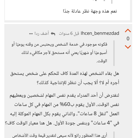
نعم هذه وجهة نظر عادلة جدًا
Ihcen_benmezdad
أضف ردا
قبل 6 سنوات
0
فكونه موجود في خدمة الشخص ويحتبس من وقته يوميًا أو
أسبوعيًا أو شهريًا يعني أنه مستحق لأجر مكافيء لذلك
الوقت.
هل بقاء الشخص لهذه المدة كاف للحكم على شخص يستحق
أجره أم لا؟ ألا يجب أن ننظر للإنتاجية كذلك؟
لنفترض أن أحد المدراء يقدم نفس المهام لشخصين ويعطيهم
نفس الوقت، الأول يقوم ب60% من المهام في كل ساعات
العمل "لنقل 8 ساعات"، والثاني يقوم بكل المهام الموكلة إليه
في "4 ساعات" وبنفس جودة الأول. هل هنا معيار الوقت كاف؟
أرى هذا المنظور رائع لأنه سيعى لتقدير قيمة وقت الأشخاص