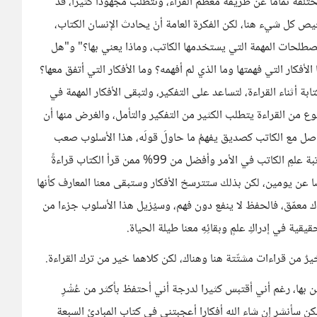
ختلفةٌ تماما عن طريقة معظم القراء، وتتطلب مجهودا كثيرا، قد
خيص كل شيء هنا، لكن الفكرة العامة أنْ يحادث الإنسان الكتاب،
مصطلحات المهمة التي يستخدمها الكاتب، وماذا يعني بها؟" و"هل
فكار التي فهمتها وما الذي لم أفهمه؟ وما الأفكار التي أتفق معها؟
بة أثناء القراءة، لتساعد على التفكير، ولتبقى الأفكار المهمة في
وع من القراءة يتطلب الكثير من التفكير والتأمل، والغرض منها أن
اصل مع الكاتب كصديق يفهمُ ما حاولَ قولَه، هذا الأسلوب صعب
جدا، لكن منافعه عظيمة، إذ يمكن به أن يكون علمُ القارئ بمرتبة علمِ الكاتب في الأمر وأفضل من 99% ممن قرأ الكتاب قراءةً
وضا عن يومين، لكن بذلك ستترسخ الأفكار وستبقى معنا المعارف كأنها
ك معمّق، فالحفظ لا ينفع دون فهم، وسيُزيل هذا الأسلوب جزءا من
قيقية في إدراكِ علمٍ وبقائِهِ معنا طيلة الحياة.
 خيرٌ من قراءات مشتّتة هنا وهناك، لكن كلاهما خير من ترك القراءة.
 بها، رغم أني أقتبس كثيرا لدرجة أني أحتفظ بأكثر من عُشْرِ
 لكن سأنشر إن شاء الله أفكارا أعجبتني في كتاب المبادئ السبعة