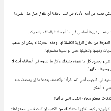
ي يعتبر من أهم الأدباء في تلك الحقبة أن يقول مثل هذا الشيء؟
لا! رغم أن دورها أساسي في مدّ أجسادنا بالطاقة والحركة.
لمعرفة من خلال الرؤية الكاملة لها، وهذه المعرفة لا يمكن أن تذهب
يات وفهمها وتحليلها حتى لو نسينا مضمونها.
ﺷﻲﺀ ﻳﻀﻴﻊ، ﻛﻞ ﻣﺎ ﺗﻘﺮﺅﻩ ﻳﻔﻴﺪﻙ، ﻭﻛﻞ ﻣﺎ ﺗﻘﺮﺅﻩ ﻓﻲ ﺃﻋﻤﺎﻗﻚ ﺃﻧﺖ ﻻ
ﻞ ﻭﺳﻮﻑ ﻳﻈﻬﺮ".
ه لي، فأُجيب أنني "لم أقرأه" وأكتشف بعدها ما إن يتحدث عنه
ني لا أتذكر.
 تذكرت معظم محاور الكتب التي قرأتها!
تقرأون؟ وكيف تظهر استفادتك من الكتب إن كنت تنسى محتواها؟