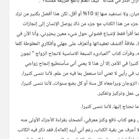
زال أفكر في مسألة "كيف أتعلّمُ بأنفع طريقة ممكنة؟".
النسيان ملازم لنا كبشر، وقراءة الكتب لا تنفع في كثير من الأحيان، ولا نستفيد منها إلا 10% أو أقل، لكن هذا أفضل بكثير من ترك
 جزء من هذا الكتاب مع جزء من ذاك يوصل الإنسان إلى إنجازات
، إنما أقرأ فقط لإشباع فضولي حول شيء معين يحيّرني، وأنا الآن في
، علاقةٌ أكتشف تعقيداتها وأتعرّف على جهلي وأفكاري المغلوطة كلما
تعمقت في الأمر، وأرى دراسة هذه الأمور شغفًا منّ الله عليّ به، وقرأت كتاب "المبادىء السبعة الاساسية لانجاح الزواج‎ " لجون
وفكرت كثيرا في الأمر، إلا أن هذا لا يعني أني سأستطيع إنجاح زواجي
ب في رأيي لا تعني أننا سنعمل بما فيه من علم، لأننا ننسى كثيرا،
الزوجان ويراجعاه كل سنة أو كل بضع سنوات، لأننا ننسى كثيرا،
لى عمل وتركيز وتفكير.
 نحتاج إليها، لأننا ننسى كثيرا.
، وهو كتاب نافع وكنز معرفي، أنصحكِ بقراءة الأجزاء الأولى منه
 أعرف عن بقية الكتاب، رغم أني أريد إكماله)، فقد ذكر فيه الكاتب