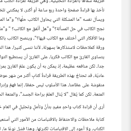
طريقة سمّاها بالقراءة التحليلية، وهي طريقة لقراءة الكتب م
تأخذ بها قراءةُ صفحةٍ واحدة ربع ساعة أو أكثر، لا يمكنني تل
ويسأل نفسه "ما المشكلة التي يحاول الكاتب حلّها؟" و"ما ال
نجح الكاتب في حل المسألة؟" و"هل أتّفق مع الكاتب؟ " و"ما الأ
وما الأفكار التي أختلف مع الكاتب فيها؟"، وينصح الكاتب بالكتا
ورقة كملاحظات لاستذكارها بسهولة، لأننا ننسى كثيرا، هذا الن
يتساوى القارئ مع الكاتب فكريا، على القارئ أن يستطيع التو
عاديّة، قد تحتاجُ بهذه الطريقة قراءةُ كتابٍ أكثر من شهر ع
منقوشة على عظامنا، هذا الأسلوب ليس حفظا، إنما فهمٌ وإدرا
المتعة، لكن كما يُقال "لا يُنال العلمُ براحة الجسد"، والمتعة الح
أرى أن قراءة كتاب واحدٍ مفيدٍ بتأنٍّ وتأملٍ وتحليلٍ في العامِ
كتابة ملاحظات والاحتفاظ بالاقتباسات من الأمور التي أستعين
الكتاب، ولا أعود إلى الاقتباسات لكثرتها، وهذا فشل نوعًا ما،