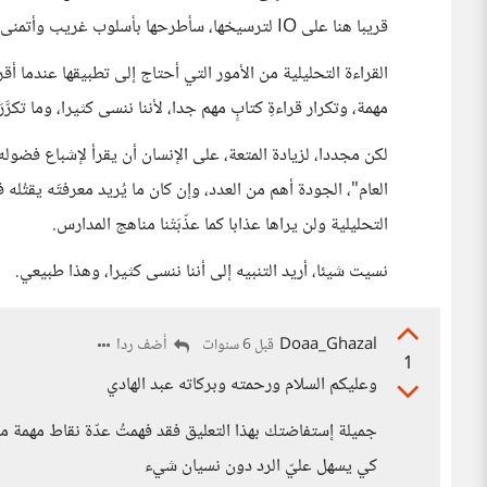
قريبا هنا على IO لترسيخها، سأطرحها بأسلوب غريب وأتمنى أن أُوفَّق.
القراءة التحليلية من الأمور التي أحتاج إلى تطبيقها عندما أقرأ
مهمة، وتكرار قراءةِ كتابٍ مهم جدا، لأننا ننسى كثيرا، وما تكرَّرَ تق
لكن مجددا، لزيادة المتعة، على الإنسان أن يقرأ لإشباع فضوله،
العام"، الجودة أهم من العدد، وإن كان ما يُريد معرفتَه يقتُل
التحليلية ولن يراها عذابا كما عذّبَتْنا مناهج المدارس.
نسيت شيئا، أريد التنبيه إلى أننا ننسى كثيرا، وهذا طبيعي.
Doaa_Ghazal
أضف ردا
قبل 6 سنوات
1
وعليكم السلام ورحمته وبركاته عبد الهادي
جميلة إستفاضتك بهذا التعليق فقد فهمتُ عدّة نقاط مهمة
كي يسهل عليّ الرد دون نسيان شيء