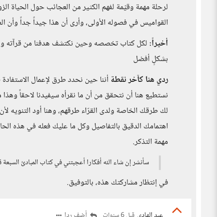
لرحلة مهمة وقيّمة لفهم الكثير من العجائب حول الحياة الز
القواميس في فصوله الأولى، وأرى أن هذا جيداً جداً وأن ال
أخيراً:
لكل كتاب تخصصه وحين نكتشف هدفنا من قرآته والاس
بشكلٍ أفضل
ردي هنا كآخر نقطة
أننا حين نحدد طرق لإعمال الاستفادة ق
نستطيع هنا أن نتحقق من أن ما نقرأه سيفيدنا لاحقاً وهذا 
لك طرقك الخاصة ولدى القرّاء طرقهم، وهنا أود التنويه لأ
اهتمامك الدقيق بالتفاصيل وكل ما عليك فعله في هذه الح
مهمة التذكر.
سأنشر إن شاء الله أفكارا أعجبتني في كتاب المبادئ السبعة قريبا هنا على IO لترسيخها، سأطرحها بأسلوب غ
في إنتظار مشاركتك هذه، بالتوفيق.
عبد الهادي
أضف ردا
قبل 6 سنوات