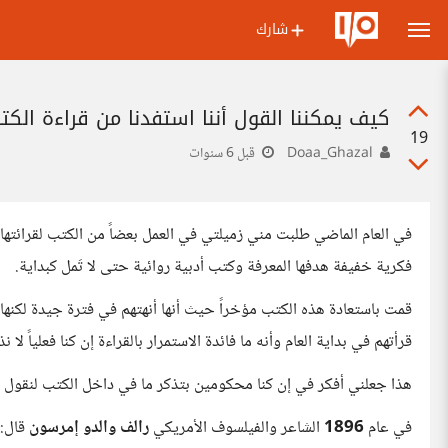
شارك
كيف يمكننا القول أننا استفدنا من قراءة الك
19
Doaa_Ghazal
قبل 6 سنوات
في العام الماضي طلبت مني زميلتي في العمل بعضاً من الكتب لقرائته
فكرية خفيفة هدفها المعرفة وكتب أدبية روائية حتى لا تَمل كبداية.
قمت باستعادة هذه الكتب مؤخراً حيث أنها أنهتهم في فترة جيدة لكنها 
قرأتهم في بداية العام وأنه ما فائدة الاستمرار بالقراءة إن كنا فعلياً لا 
هذا جعلني أفكر في إن كنا محكومين بتذكر ما في داخل الكتب لنقول أنن
في عام
1896
الشاعر والفيلسوف الأمريكي
رالف والدو إمرسون
قال: