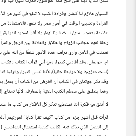
شكرا لك يا دينا على فتح هذا الموضوع، فكرت كثيرا فيه ولا أ
القراءة وتضييع الوقت في أمور تضر ولا تنفع، فالاستفادة من
عظيمة يتعجب منها، لستُ قارئا نهما، ولا أقرأ لمجرد القراءة
رحلة لفهم عجائب الزواج والطلاق والعلاقة بين الرجل والمرأة
ام. جوتمان،‎ وقد أفادني كثيرا، ومع أني قرأت الكتاب 
(لست متزوجا ولا مرتبطا حاليا)، لأننا ننسى كثيرا، وقراءة كتا
وقد ذكر جوتمان في الكتاب أن الغرض من الكتاب أن يعمل به 
وهذا ينطبق على معظم الكتب الغنيّة بالمعارف، لأنّها تحتاج إ
لا أتفق مع فكرة أننا نستطيع تذكر كل الأفكار من كتاب ما عندما
قرأت قبل أشهر جزءا من كتاب "كيف تقرأ كتابا" لمورتيمر آدلر
إلى الفصل الذي يذكر فيه الكاتب كيفية استعمال القواميس (لا