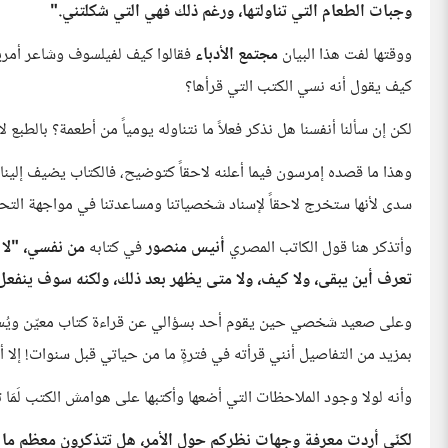
وجبات الطعام التي تناولتها، ورغم ذلك فهي التي شكلتني."
ووقتها لفت هذا البيان
مجتمع الأدباء
فقالوا كيف لفيلسوف وشاعر أمريك
كيف يقول أنه نسي الكتب التي قرأها؟
لكن إن سألنا أنفسنا هل نذكر فعلاً ما نتناوله يومياً من أطعمة؟ بالطبع 
وهذا ما قصده إمرسون فيما أعلنه لاحقاً كتوضيح، فالكتاب يضيف إلينا ا
سدى لأنها ستخرج لاحقاً لإسناد شخصياتنا ومساعدتنا في مواجهة التحد
وأتذكر هنا قول الكاتب المصري
أنيس منصور
في كتابه
من نفسي،
"ﻻ 
ﺗﻌﺮﻑ ﺃﻳﻦ ﻳﺒﻘﻰ، ﻭﻻ ﻛﻴﻒ، ﻭﻻ ﻣﺘﻰ ﻳﻈﻬﺮ ﺑﻌﺪ ﺫﻟﻚ، ﻭﻟﻜﻨﻪ ﺳﻮﻑ ﻳﻨﻔﻌ
وعلى صعيد شخصي حين يقوم أحد بسؤالي عن قراءة كتاب معيّن ويُسمي
بمزيد من التفاصيل أنني قرأته في فترةٍ ما من حياتي قبل سنوات! إلا أن
وأنه لولا وجود الملاحظات التي أضعها وأكتبها على هوامش الكتب لَمَا
لكنّي أردت معرفة وجهات نظركم حول الأمر، هل تتذكرون معظم ما 