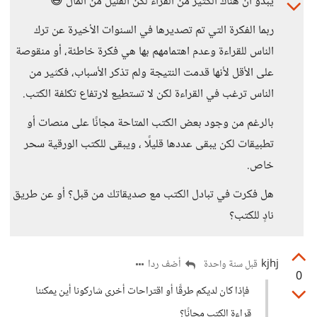
يبدو أن هناك الكثير من القراء لكن القليل من المال 😅
ربما الفكرة التي تم تصديرها في السنوات الأخيرة عن ترك
الناس للقراءة وعدم اهتمامهم بها هي فكرة خاطئة، أو منقوصة
على الأقل لأنها قدمت النتيجة ولم تذكر الأسباب، فكثير من
الناس ترغب في القراءة لكن لا تستطيع لارتفاع تكلفة الكتب.
بالرغم من وجود بعض الكتب المتاحة مجانًا على منصات أو
تطبيقات لكن يبقى عددها قليلًا ، ويبقى للكتب الورقية سحر
خاص.
هل فكرت في تبادل الكتب مع صديقاتك من قبل؟ أو عن طريق
نادٍ للكتب؟
kjhj
أضف ردا
قبل سنة واحدة
0
فإذا كان لديكم طرقًا أو اقتراحات أخرى شاركونا أين يمكننا
قراءة الكتب مجانًا؟