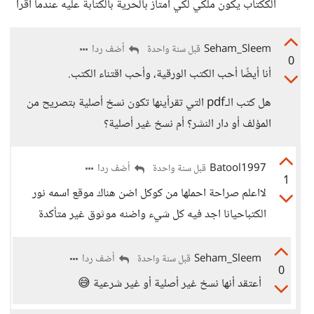
الككتاب يكون ملكي لكي امتاز بالحرية بالكتابة عليه عندما اقرأ
Seham_Sleem
أضف ردا
قبل سنة واحدة
0
أنا أيضًا أحب الكتب الورقية، وأحب اقتناء الكتب.
هل كتب الـpdf التي تقرأينها تكون نسخ أصلية بتصريح من
المؤلف أو دار النشر؟ أم نسخ غير أصلية؟
Batool1997
أضف ردا
قبل سنة واحدة
1
لااعلم صراحة احملها من كوكل اضن هناك موقع اسمه نور
الكتباحيانا اجد فيه كل شيء واضنه موثوق غير متأكدة
Seham_Sleem
أضف ردا
قبل سنة واحدة
0
أعتقد أنها نسخ غير أصلية أو غير شرعية 😅