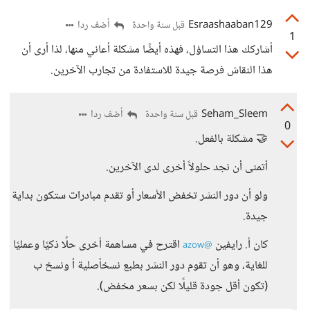
Esraashaaban129
أضف ردا
قبل سنة واحدة
1
أشاركك هذا التساؤل، فهذه أيضًا مشكلة أعاني منها، لذا أرى أن
هذا النقاش فرصة جيدة للاستفادة من تجارب الآخرين.
Seham_Sleem
أضف ردا
قبل سنة واحدة
0
🤝 مشكلة بالفعل.
أتمنى أن نجد حلولاً أخرى لدى الآخرين.
ولو أن دور النشر تخفض الأسعار أو تقدم مبادرات ستكون بداية
جيدة.
كان أ. رايفين
اقترح في مساهمة أخرى حلًا ذكيًا وعمليًا
@azow
للغاية، وهو أن تقوم دور النشر بطبع نسخأصلية أ ونسخ ب
(تكون أقل جودة قليلًا لكن بسعر مخفض).