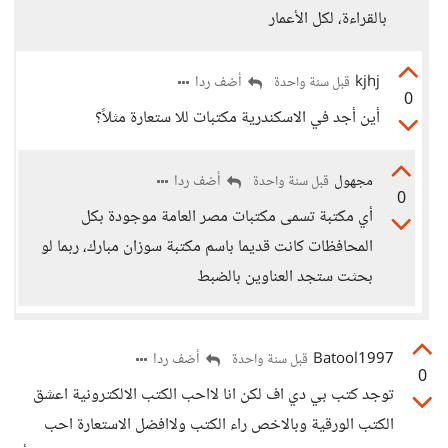
بالقراءة، لكل الأعمار
kjhj
أضف ردا
قبل سنة واحدة
0
أين أجد في الاسكندرية مكتبات للا ستعارة مثلاً؟
مجهول
أضف ردا
قبل سنة واحدة
0
أي مكتبة تسمى مكتبات مصر العامة موجودة بكل
المحافظات كانت قديما باسم مكتبة سوزان مبارك، ربما لو
بحثت ستجد العناوين بالضبط
Batool1997
أضف ردا
قبل سنة واحدة
0
توجد كتب بي دي اف لكن انا لااحب الكتب الالكترونية اعشق
الكتب الورقية وبالاخص راء الكتب ولاافضل الاستعارة احب