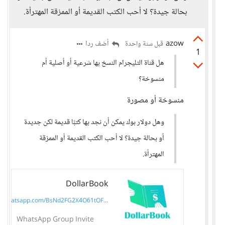
بحالة جيدة؟ لا أحب الكتب القديمة أو الممزقة المهترأة.
azow
أضف ردا
قبل سنة واحدة
1
هل قناة التليجرام النسخ بها شرعية أو أصلية أم
منسوخة؟
منسوخة أو مصورة
وهل دولار بوك يمكن أن نجد بها كتبًا قديمة لكن جديدة
أو بحالة جيدة؟ لا أحب الكتب القديمة أو الممزقة
المهترأة.
DollarBook
t.whatsapp.com/BsNd2FG2X4O61tOF...
WhatsApp Group Invite