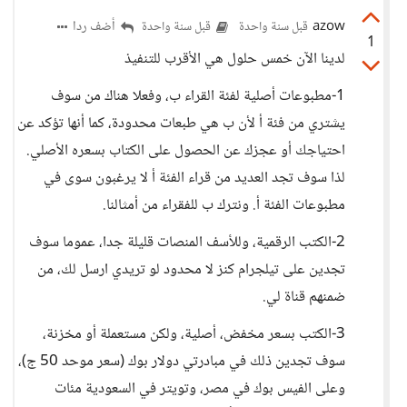
azow
أضف ردا
قبل سنة واحدة
قبل سنة واحدة
1
لدينا الآن خمس حلول هي الأقرب للتنفيذ
1-مطبوعات أصلية لفئة القراء ب، وفعلا هناك من سوف
يشتري من فئة أ لأن ب هي طبعات محدودة، كما أنها تؤكد عن
احتياجك أو عجزك عن الحصول على الكتاب بسعره الأصلي.
لذا سوف تجد العديد من قراء الفئة أ لا يرغبون سوى في
مطبوعات الفئة أ. ونترك ب للفقراء من أمثالنا.
2-الكتب الرقمية، وللأسف المنصات قليلة جدا، عموما سوف
تجدين على تيلجرام كنز لا محدود لو تريدي ارسل لك، من
ضمنهم قناة لي.
3-الكتب بسعر مخفض، أصلية، ولكن مستعملة أو مخزنة،
سوف تجدين ذلك في مبادرتي دولار بوك (سعر موحد 50 ج)،
وعلى الفيس بوك في مصر، وتويتر في السعودية مئات