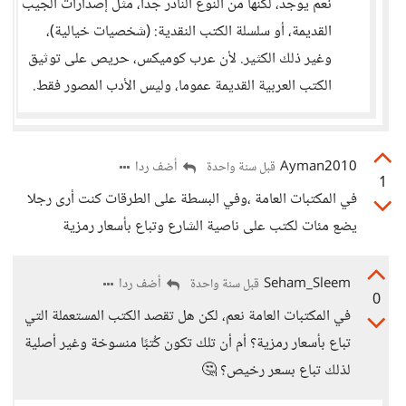
نعم يوجد، لكنها من النوع النادر جدا، مثل إصدارات الجيب
القديمة، أو سلسلة الكتب النقدية: (شخصيات خيالية)،
وغير ذلك الكثير. لأن عرب كوميكس، حريص على توثيق
الكتب العربية القديمة عموما، وليس الأدب المصور فقط.
Ayman2010
أضف ردا
قبل سنة واحدة
1
في المكتبات العامة ،وفي البسطة على الطرقات كنت أرى رجلا
يضع مئات لكتب على ناصية الشارع وتباع بأسعار رمزية
Seham_Sleem
أضف ردا
قبل سنة واحدة
0
في المكتبات العامة نعم، لكن هل تقصد الكتب المستعملة التي
تباع بأسعار رمزية؟ أم أن تلك تكون كُتبًا منسوخة وغير أصلية
لذلك تباع بسعر رخيص؟ 🤔