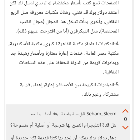
الصفحات تبيع كتب بأسعار مخفضة، لو تريدي ارسل لك لكن
أعتقد دولار بوك قد تغني. وهناك مكتبات معروفة مثل الربع
الثقافي، وأخرى بدأت تدخل هذا المجال (مجال الكتب
المخفضة)، مثل الميكرفون (أنا من اقترحت عليهم ذلك).
4-المكتبات العامة: مكتبة القاهرة الكبرى، مكتبة الأسكندرية،
مكتبة مصر العامة، خدمات إعارة ممتازة وبأسعار زهيدة جدا
وبمادرات كريمة من الدولة للحفاظ على هذه النشاطات
الثقافية.
5-المبادرات الكريمة بين الأصدقاء: إعارة، إهداء، قراءة
مشتركة، وغير ذلك.
Seham_Sleem
أضف ردا
قبل سنة واحدة
0
هل قناة التليجرام النسخ بها شرعية أو أصلية أم منسوخة؟
وهل دولار بوك يمكن أن نجد بها كتبًا قديمة لكن جديدة أو