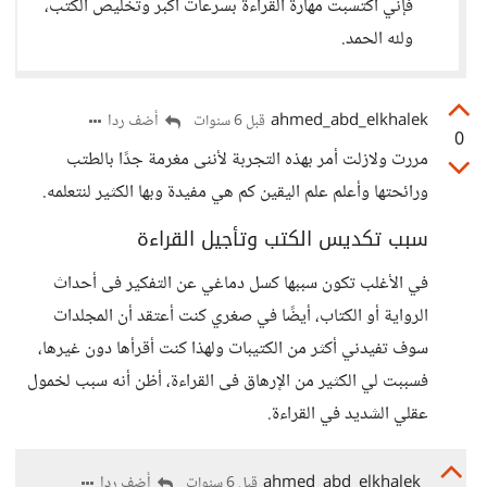
فإني اكتسبت مهارة القراءة بسرعات أكبر وتخليص الكتب،
ولله الحمد.
ahmed_abd_elkhalek
أضف ردا
قبل 6 سنوات
0
مررت ولازلت أمر بهذه التجربة لأننى مغرمة جدًا بالطتب
ورائحتها وأعلم علم اليقين كم هي مفيدة وبها الكثير لنتعلمه.
سبب تكديس الكتب وتأجيل القراءة
في الأغلب تكون سببها كسل دماغي عن التفكير فى أحداث
الرواية أو الكتاب، أيضًا في صغري كنت أعتقد أن المجلدات
سوف تفيدني أكثر من الكتيبات ولهذا كنت أقرأها دون غيرها،
فسببت لي الكثير من الإرهاق فى القراءة، أظن أنه سبب لخمول
عقلي الشديد في القراءة.
ahmed_abd_elkhalek
أضف ردا
قبل 6 سنوات