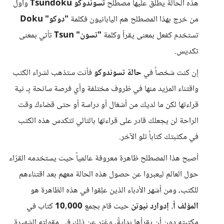
هذه الحالة يطلق عليها مصطلح
تسوندوكو Tsundoku
وأول
من خرج بهذا المصطلح هم اليابانيون فكلمة
"دوكو" Doku
تستخدم كفعل بمعنى يقرأ وكلمة
"تسون" Tsun
تأتي بمعنى
تكديس.
إن كنت شخصاً في
حالة تسوندوكو
فأنت ستذهب لشراء الكتب
واقتناء المزيد منها في ظروف مختلفة وأي فرصة سانحة بِـ نية
قراءتها لكن ما لديك من أشغال أو دراسة أو حتى قضاءك وقت
الراحة لن يجعلك قادر على قراءتها بالتالي تتكدس هذه الكتب
في مكتبتك كتاباً تلو الآخر.
أصبح هذا المصطلح ظاهرة معروفة عالمياً حيث يستخدمه القرّاء
حول العالم ليعبروا عن حصول هذه الحالة معهم بعد اقتناءهم
للكتب، ومن أشهر الأدباء الذين علِقوا في هذه الظاهرة هو
المؤلف أ. إدوارد نيوتن
حيث قام بجمع
10,000
كتاب في
مكتبته دون أن يقرأها بدايةً، وعَبّر عن ذلك في مقولته الشهيرة