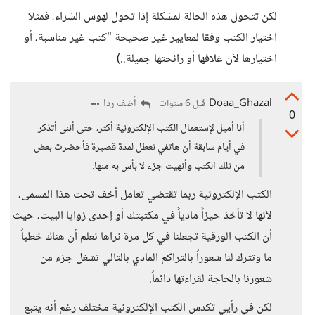
لكن تتحول هذه الحالة لمشكلة إذا تحول لهوس الشراء، فمثلا
اختيار الكتب وفقا لمعايير غير صحيحة "كتب غير مناسبة، أو
اختيارها لأن غلافها أو رائحتها جميلة..)
Doaa_Ghazal
أضف ردا
قبل 6 سنوات
0
أنا أميل لإستعمال الكتب الإلكترونية أكثر، حتى أننى أتذكر
في أيام سابقة أن هاتفي تعطل لمدة قصيرة فأحضرت بعض
من تلك الكتب وأنهيت جزء لا بأس به منها.
الكتب الإلكترونية ربما تقتضي تعامل أخف تحت هذا المسمى،
لأنها لا تأخذ حيزاً مادياً في مكتبتك أو إحدى زوايا البيت، حيث
أن الكتب الورقية تجعلنا في كل مرة نراها نعلم أن هناك خطباً
ما وتترك لنا شعوراً بالتراكم المادي بالتالي تشغل جزء من
شعورنا بالحاجة لقراءتها دائماً.
لكن في رأيي تكدس الكتب الإلكترونية مختلف رغم أنه يتبع