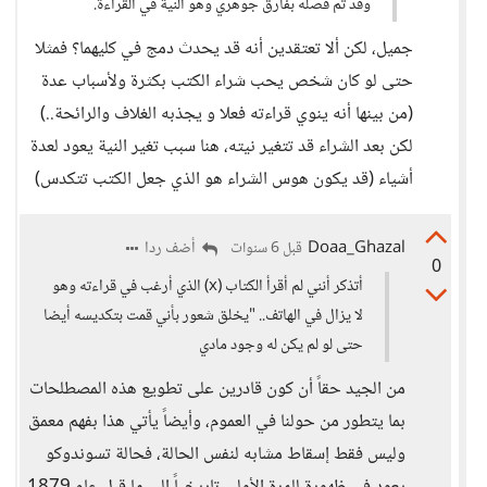
وقد تم فصله بفارق جوهري وهو النية في القراءة.
جميل، لكن ألا تعتقدين أنه قد يحدث دمج في كليهما؟ فمثلا
حتى لو كان شخص يحب شراء الكتب بكثرة ولأسباب عدة
(من بينها أنه ينوي قراءته فعلا و يجذبه الغلاف والرائحة..)
لكن بعد الشراء قد تتغير نيته، هنا سبب تغير النية يعود لعدة
أشياء (قد يكون هوس الشراء هو الذي جعل الكتب تتكدس)
Doaa_Ghazal
أضف ردا
قبل 6 سنوات
0
أتذكر أنني لم أقرأ الكتاب (x) الذي أرغب في قراءته وهو
لا يزال في الهاتف.. "يخلق شعور بأني قمت بتكديسه أيضا
حتى لو لم يكن له وجود مادي
من الجيد حقاً أن كون قادرين على تطويع هذه المصطلحات
بما يتطور من حولنا في العموم، وأيضاً يأتي هذا بفهم معمق
وليس فقط إسقاط مشابه لنفس الحالة، فحالة تسوندوكو