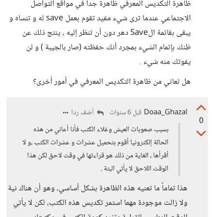
ظاهرة التكديس المعرفي ظاهرة جداً في مواقع التواصل
الاجتماعي عندما ترى شيء مفيد تقوم بعمل save له و تنساه و
يبقى بقائمة الSave دهر دون أن تنظر إليه ، ينتج ذلك عن
ظنك بإتمام الشيء بمجرد أنك حفظته (صار بالجيبة ) و لن
يفوتك منه شيء .
هل تعاني من ظاهرة التكديس المعرفي في أمور أخرى؟
Doaa_Ghazal
أضف ردا
قبل 6 سنوات
0
بسبب صعوبات العيش وغلاء الكتب فأنا أعاني من هذه
الحالة إلكترونيا أقوم بتحميل عشرات و عشرات الكتب ،و لا
أقرأها ، الغاية من ذلك هو قراءتها في وقت لاحق لكن هذا
الوقت اللاحق لا يأتي البتة .
هذا تماماً ما تعنيه هذه الظاهرة بشكل أساسي، وهو أن هناك نية
ولا زالت موجودة مهما استمر تكديس هذه الكتب، لكن لا يأتي