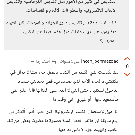
التكديس في كثير من الأمور مثل تكديس القرطاسية وتكديس
الألعاب الإلكترونية واسطوانات الأفلام والقصاصات.
كانت لديّ عادة في تكديس صور الجرائد والمجلات لكنها انتهت
منذ زمن، هل لديك عادات مثل هذه بعيداً عن التكديس
المعرفي؟
Ihcen_benmezdad
أضف ردا
قبل 6 سنوات
0
لقد تكدست لدي الكثير من الكتب بالفعل جزء منها لا يزال في
مكتبتي والجزء الآخر لدى صديقاتي، فهي تجذبني بمجرد
الدخول للمكتبة، حتى أنني لا أندم على اقتنائها فأنا أعلم أنني
سأستفيد منها "أو غيري" في وقت ما.
أنا أميل لإستعمال الكتب الإلكترونية أكثر، حتى أننى أتذكر في
أيام سابقة أن هاتفي تعطل لمدة قصيرة فأحضرت بعض من تلك
الكتب وأنهيت جزء لا بأس به منها.