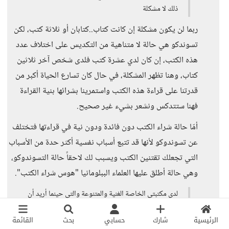
ذلك لا مشكلة
ربما لن يكون مشكلة إن كانت كتاب..كتابان أو ثلاثة كتب، لكن
تسوندكو هي حالة لا متناهية من التكديس على اختلاف عدد
هذه الكتب، إن كان لدي عشرة كتب فلدى شخص آخر ثلاثين
كتاب، وهنا تظهر المشكلة، في حال كان تسارع الحياة أكبر من
قدرتنا على قراءة هذه الكتب واستمرينا بشرائها بنية القراءة
فهنا ستتدكس ونشعر بشيء غير صحيح.
أمّا حالة شراء الكتب دون فائدة ودون نية في قراءتها فتختلف
عن تسوندوكو لأنها قد تتبع أسباب نفسية أكثر حدة من الأسباب
التي تجعلك تقتنين الكتب ويسبب لك لاحقاً حالة التسوندوكو،
وهي حالة أطلق عليها العلماء الببلومانيا "هوس شراء الكتب".
لدي مكتبتي الخاصة الغنية والمتنوعة والتي حينما أريد أن
أقرأ أجد بها ما أريد ونتوارثها للأجيال القادمة، برأيي وجود
الرئيسية
شارك
حسابي
بحث
القائمة
مكتبة في المنزل أحد الطرق لزرع حب القراءة بالأطفال منذ