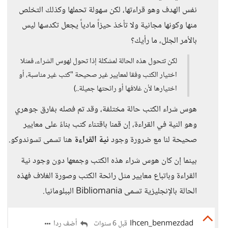
نفس الهدف وهو قراءتها، لكن سهولة تحملها وكذلك التخلص
منها وكونها مجانية ولا تأخذ حيزاً مادياً يجعل تكدسها ليس
بالأمر الجلل، ما رأيك؟
لكن تتحول هذه الحالة لمشكلة إذا تحول لهوس الشراء، فمثلا
اختيار الكتب وفقا لمعايير غير صحيحة "كتب غير مناسبة، أو
اختيارها لأن غلافها أو رائحتها جميلة..)
هوس شراء الكتب حالة مختلفة، وقد تم فصله بفارق جوهري
وهو النية في القراءة، إن قمنا باقتناء كتب بناءً على معايير
صحيحة لنا مع ضرورة وجود
نية القراءة
هنا تسمى تسوندوكو.
بينما إن كان هوس شراء هذه الكتب وجمعها دون وجود نية
القراءة وباتباع معايير مثل رائحة الكتب وصورة الغلاف فهذه
الحالة بالإنجليزية تسمى Bibliomania الببلومانيا.
Ihcen_benmezdad
أضف ردا
قبل 6 سنوات