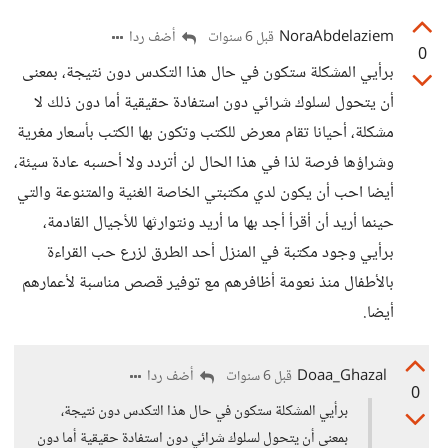
NoraAbdelaziem
أضف ردا
قبل 6 سنوات
0
برأيي المشكلة ستكون في حال هذا التكدس دون نتيجة، بمعنى
أن يتحول لسلوك شرائي دون استفادة حقيقية أما دون ذلك لا
مشكلة، أحيانا تقام معرض للكتب وتكون بها الكتب بأسعار مغرية
وشراؤها فرصة لذا في هذا الحال لن أتردد ولا أحسبه عادة سيئة،
أيضا احب أن يكون لدي مكتبتي الخاصة الغنية والمتنوعة والتي
حينما أريد أن أقرأ أجد بها ما أريد ونتوارثها للأجيال القادمة،
برأيي وجود مكتبة في المنزل أحد الطرق لزرع حب القراءة
بالأطفال منذ نعومة أظافرهم مع توفير قصص مناسبة لأعمارهم
أيضا.
Doaa_Ghazal
أضف ردا
قبل 6 سنوات
0
برأيي المشكلة ستكون في حال هذا التكدس دون نتيجة،
بمعنى أن يتحول لسلوك شرائي دون استفادة حقيقية أما دون