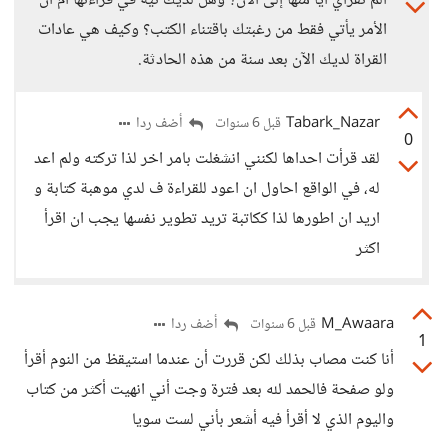
ألم تقرأي أيّا منها إلى الآن؟ وهل لديك نية في قراءتها أم أن
الأمر يأتي فقط من رغبتك باقتناء الكتب؟ وكيف هي عادات
القراة لديك الآن بعد سنة من هذه الحادثة.
Tabark_Nazar
أضف ردا
قبل 6 سنوات
0
لقد قرأت احداها لكنني انشغلت بامر اخر لذا تركته ولم اعد
له، في الواقع احاول ان اعود للقراءة ف لدي موهبة كتابة و
اريد ان اطورها لذا ككاتبة تريد تطوير نفسها يجب ان اقرأ
اكثر
M_Awaara
أضف ردا
قبل 6 سنوات
1
أنا كنت مصاب بذلك لكن قررت أن عندما استيقظ من النوم أقرأ
ولو صفحة فالحمد لله بعد فترة وجت أني انهيت أكثر من كتاب
واليوم الذي لا أقرأ فيه أشعر بأني لست سويا