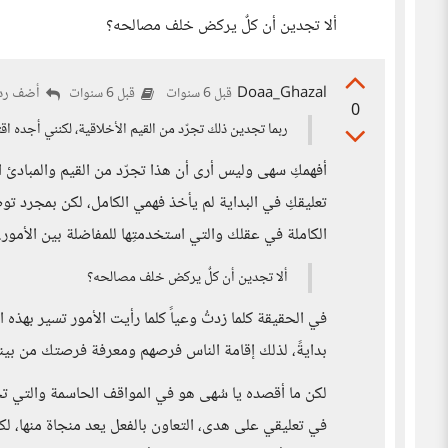
ألا تجدين أن كلٌ يركض خلف مصالحه؟
Doaa_Ghazal
أضف ردا
قبل 6 سنوات
قبل 6 سنوات
0
ربما تجدين ذلك تجرّد من القيم الأخلاقية، لكنني أجده ا
أفهمكِ سهى وليس أرى أن هذا تجرّد من القيم والمبادئ ال
تعليقكِ في البداية لم يأخذ فهمي الكامل، لكن بمجرد 
الكاملة في عقلك والتي استخدمتِها للمفاضلة بين الأمور.
ألا تجدين أن كلٌ يركض خلف مصالحه؟
في الحقيقة كلما زدتُ وعياً كلما رأيت الأمور تسير بهذه
بدايةً، لذلك إقامة الناس فرصهم ومعرفة فرصتك من بينه
لكن ما أقصده يا سُهى هو في المواقف الحاسمة والتي ت
في تعليقي على هدى، التعاون بالفعل يعد منجاة منها، ل