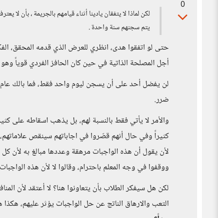
0
لكن لماذا لا يتفقان يادينا أثناء قيامهم بالجريمة ، بأن لا ي
يتم سجنهم سنة واحدة .
حتى لو اتفقوا هدى، انظري للعرض الذي قدمه المحقق، الفكر
أجل المصلحة الذاتية في حين كان الحافز الفردي قوياً وهو 
لن يفضل أحد على أن يسجن ليوم واحد فقط، فما بالك عام! ف
ضرر.
والأمر لا يأتي فقط بالنسبة لهم، بل يذهب اسقاطه على كثير 
كثيراً وفي حال أنهم قصّروا في اجاباتهم سينقص علاماتهم،
لأن يقول أن هذه الواجبات مرهقة وعددها مبالغ به لأن كل
ووقفوا في وجه المعلم باحترام، وقالوا لا لأن هذه الواجبا
لكن هل سيفكر الطلاب بأن يتعاونوا هنا؟ لا أعتقد لأن المن
التعب والارهاق الناتج عن حل الواجبات يؤثر عليهم، هكذا ه