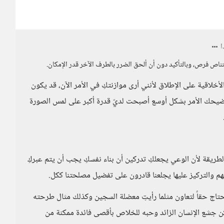
قتناص فرص، وبالتأكيد دون أن ألحق الضرر بالطرف الآخر قدر الإمكان.
أخلاقية على الإطلاق لأنني أرى موازنتكِ في الأمر الآن، قد يكون
توضيحك الأمر بشكل أوسع أصبحت لديّ قدرة أكبر على لمس الصورة
 الطريقة لأن الوعي يجعلكِ تدركين أن بناء نفسكِ يجب أن يتم عبركِ
م والتركيز عليها يجلعنا قادرون على تفضيل مصلحتنا ككل.
حتاج حقاً لتعاون مثلما رأيتِ معضلة السجين وكذلك مثال طرحته
كن جشع الإنسان الزائد وحبه للخلاص بأقصى فائدة ممكنة من