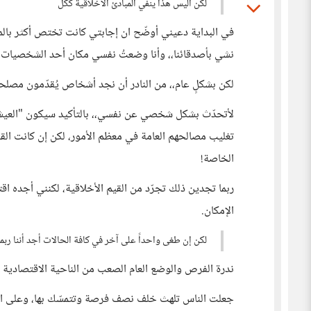
لكن أليس هذا ينفي المبادئ الأخلاقية ككل
في البداية دعيني أوضّح ان إجابتي كانت تختص أكثر بالم
نشي بأصدقائنا،، وأنا وضعتُ نفسي مكان أحد الشخصيات
لكن بشكلٍ عام،، من النادر أن نجد أشخاص يُقدّمون مصل
لأتحدّث بشكل شخصي عن نفسي،، بالتأكيد سيكون "العيش و
تغليب مصالحهم العامة في معظم الأمور، لكن إن كانت ال
الخاصة!
ربما تجدين ذلك تجرّد من القيم الأخلاقية، لكنني أجده ا
الإمكان.
لكن إن طغى واحداً على آخر في كافة الحالات أجد أننا ربما 
ندرة الفرص والوضع العام الصعب من الناحية الاقتصادية أ
جعلت الناس تلهث خلف نصف فرصة وتتمسّك بها، وعلى است