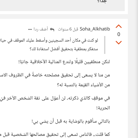
جداً؟
Soha_Alkhatib
أضف ردا
قبل 6 سنوات
0
لو كنت في مكان أحد السجينين وأسقط عليك الموقف في حيا
ستفكر بمنطقية بتحقيق أفضل استفادة لك؟
لنكن منطقيين قليلًا ولندع المثالية الأخلاقية جانبًا!
من منا لا يسعى إلى تحقيق مصلحته خاصةً في الظروف الاستث
من الأشياء القيّمة بالنسبة له؟
في موقفٍ كالذي ذكرته، لن أعوّل على ثقة الشخص الآخر فيّ،
الحرية!
بالتالي سأقوم بالوشاية به قبل أن يشي بي!
كما قلت،، فالناس تسعى إلى تحقيق مصالحها الشخصية قبل مصا