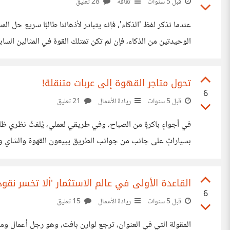
قبل 5 سنوات
ثقافة
28 تعليق
عندما نذكر لفظ 'الذكاء'، فإنه يتبادر لأذهاننا طالبًا سريع حل الم
الوحيدتين من الذكاء، فإن لم تكن تمتلك القوة في المثالين السا
سأعرضها باقتضاب كما يلي: ## ١- الذكاء اللغوي يتمثل في القدرة على التعبير بمصطلحات قوية نافذة
تحول متاجر القهوة إلى عربات متنقلة!
6
قبل 5 سنوات
ريادة الأعمال
21 تعليق
في أجواءٍ باكرةٍ من الصباح، وفي طريقي لعملي، يُلفتُ نظري ظا
بسياراتٍ على جانب من جوانب الطريق يبيعون القهوة والشاي وم
وبالمناسبة فهذه السيارة ليست بالضرورة أن تكون سيارةً فارهةً،
القاعدة الأولى في عالم الاستثمار 'ألا تخسر نقود
6
قبل 5 سنوات
ريادة الأعمال
15 تعليق
المقولة التي في العنوان، ترجع لوارن بافت، وهو رجل أعمال ومس