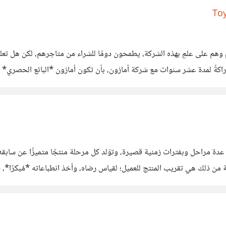
ًا حول العالم، فكيف حدث هذا؟ عقدت الشركة سنة ٢٠٠٠ شراكةً لمدة عشر سنوات مع شركة أمازون، بأن تكون أ
 عدة مراحل وبفترات زمنية قصيرة، وتوّلد كل مرحلة منتجًا متميزًا عن سابقه
اية من ذلك هي تقريب المنتج للعميل؛ لقياس رضاه، وأخذ انطباعاته *مُبكرً
ثر كيف تم تطبيق فكرته، ونستطيع نحن أن نرى