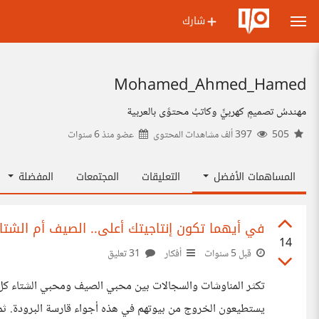
شارك
Mohamed_Ahmed_Hamed
مهندسُ تصميمٍ كهربيٍّ وكاتبُ محتوًى بالعربية
505
397 ألف مشاهدات المحتوى
عضو منذ
6 سنوات
المساهمات الأفضل
التعليقات
المجتمعات
المفضلة
في أيهما تكون إنتاجيتك أعلى.. الصيف أم الشتا
14
قبل 5 سنوات
أفكار
31 تعليق
تكثر المناوشات والسجالات بين محبي الصيف ومحبي الشتاء كل ع
يستطيعون الخروج من بيوتهم في هذه أجواء قارسة البرودة. ثم