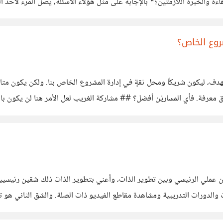
والخبرة اللازمتين؟* بالإجابة على مثل هؤلاء الأسئلة، يصل المرء لأحد القر
مرين في سوق المال لا يتجهون
روع الخاص؟
ف، ليكون شريكًا ومحل ثقةٍ في إدارة المشروع الخاص بنا. ولكن يكون متاح لن
سابق معرفة. فأي المساريْن أفضل؟ ## مشاركة الغريب لعل الأمر هنا لن يكون
لأمر
بين عملي الرئيسي وبين تطوير الذات، وأعني بتطوير الذات ذلك شقين رئيسيي
 والدورات التدريبية ومشاهدة مقاطع الفيديو ذات الصلة. والشق الثاني هو 
ZAme"* -والتي أنصح بشدة من يريد