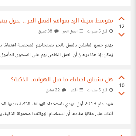
للموضوع يكون بعيدًا عن قضية الإنتاجية والعمل، فأيهما تُفضل
متوسط سرعة الرد بمواقع العمل الحر .. يحول بيني
12
قبل 5 سنوات
العمل الحر
38 تعليق
يهتم جميع العاملين بالعمل بالحر بصفحاتهم الشخصية اهتمامًا با
يُمكن؛ إذ هذا برهانٌ أن العمل الخاص بهم على المستوى المأمول
ما يمكن، كلما كان ذلك أفضل وأشد جذبًا للعميل، ويُعدُّ مؤشرًا أ
هل تشتاق لحياتك ما قبل الهواتف الذكية؟
10
قبل 5 سنوات
أفكار
22 تعليق
شهد عام 2013 أول عهدي باستخدام الهواتف الذكية بثو
التكنولوجي الذي يحصل فيها، بدأت تلك الهواتف تشغل مهامًا كثي