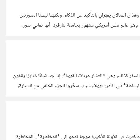
ذان المثالان يُعبّرانِ بالتأكيد عن الذكاء، ولكنهما ليستا الصورتين
دنر -وهو عالم نفس أمريكي مشهور بجامعة هارفرد- أنها ثماني صور،
ر كذلك، وهي *انتشار عربات القهوة*؛ إذ أجد شبابًا مُثابرًا يقفون
ساطة* في الأمر؛ فهؤلاء شباب سخّروا الجزء الخلفي من السيارة،
فقد كثرت في الآونة الأخيرة موجة تدعو إلى *المخاطرة*.. المخاطرة