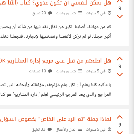
هل يمكن لنفسي أن تكون عدوي؟ كتاب (الأنا هي
9
قبل 5 سنوات
كتب وروايات
20 تعليق
كم من مواقف أصابنا الكبر عن تقبُّل نقد فيها من شأنه أن يحسن
أكبر حجمًا، لو لم نركن لأنفسنا وتضخميها لإنجازنا، فتجعلنا نخلد 
يكون عُرضةً للنقد، كما ويحب المدح والثناء على الدوام.
هل اطلعتم من قبل على مرجع إدارة المشاريع-PMBOK، وكيف استفدتم منه؟
9
قبل 5 سنوات
كتب وروايات
10 تعليقات
بالتأكيد كلنا يعلم أن لكل عِلم مَرَاجِعُه، مؤلفاته وأبحاثه الت
PMI'. يُعد الكتابُ الدليل المعرفي لإدارة المشاريع، ‏وهو كتاب يقدم مجموعة من المصطلحات والمبادئ التوجيهية والمعايير في إدارة المشاريع. صدر
لماذا جملة "تم الرد على الخاص" بخصوص السؤال
9
قبل 5 سنوات
المال والأعمال
33 تعليق