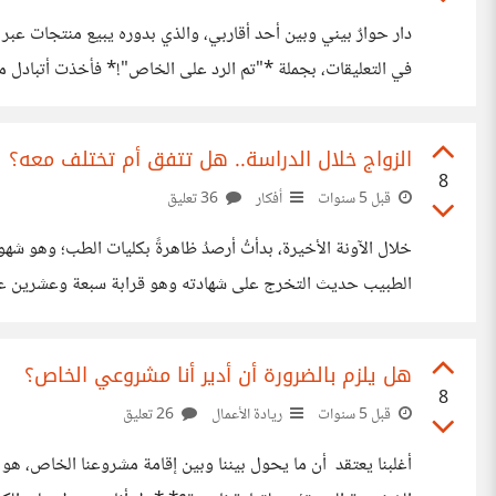
دار حوارٌ بيني وبين أحد أقاربي، والذي بدوره يبيع منتجات عبر 
في التعليقات، بجملة *"تم الرد على الخاص"!* فأخذت أتبادل مع
المنشور، وتصير التعليقات غزيرة عليه؛ إذ عندما يطّلع الناس عل
الزواج خلال الدراسة.. هل تتفق أم تختلف معه؟
8
قبل 5 سنوات
أفكار
36 تعليق
خلال الآونة الأخيرة، بدأتُ أرصدُ ظاهرةً بكليات الطب؛ وهو شه
الطبيب حديث التخرج على شهادته وهو قرابة سبعة وعشرين عامًا،
سوق العمل، بينما يكون حينها خريج الطب يتلمّسُ خطواته الأو
هل يلزم بالضرورة أن أدير أنا مشروعي الخاص؟
8
قبل 5 سنوات
ريادة الأعمال
26 تعليق
أغلبنا يعتقد أن ما يحول بيننا وبين إقامة مشروعنا الخاص، ه