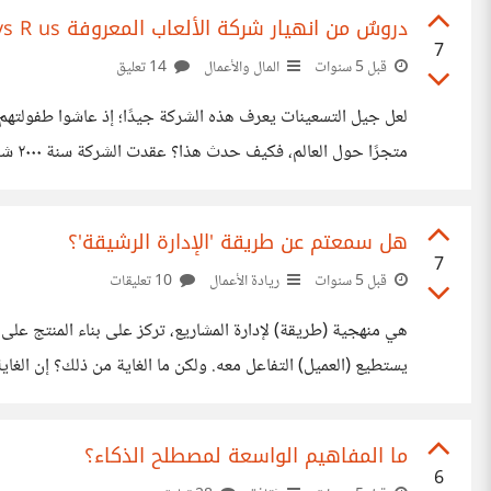
دروسٌ من انهيار شركة الألعاب المعروفة Toys R us
7
قبل 5 سنوات
المال والأعمال
14 تعليق
متجر
الشركة سنويًا ٥٠ مليون دولارًا إضافةً لنسبة من المبيعات. بهذه الشراكة، لم يصبح لشركة الألعاب
هل سمعتم عن طريقة 'الإدارة الرشيقة'؟
7
قبل 5 سنوات
ريادة الأعمال
10 تعليقات
هي منهجية (طريقة) لإدارة المشاريع، تركز على بناء المنتج على
يستطيع (العميل) التفاعل معه. ولكن ما الغاية من ذلك؟ إن الغ
على الزبون (العميل)، وهنا يستطيع الزبون (العميل) أن يرى أك
ما المفاهيم الواسعة لمصطلح الذكاء؟
6