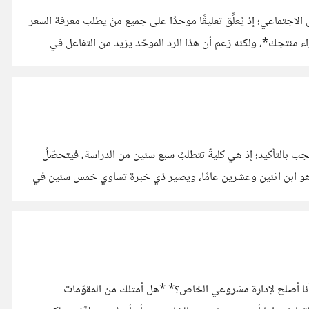
اجتماعي؛ إذ يُعلِّق تعليقًا موحدًا على جميع منْ يطلب معرفة السعر
ء منتجك*، ولكنه زعم أن هذا الرد الموحّد يزيد من التفاعل في
جب بالتأكيد؛ إذ هي كليةٌ تتطلبُ سبع سنين من الدراسة، فيتحصّلُ
رج وهو ابن اثنين وعشرين عامًا، ويصير ذي خبرة تساوي خمس سنين في
 أنا أصلح لإدارة مشروعي الخاص؟* *هل أمتلك من المقوّمات