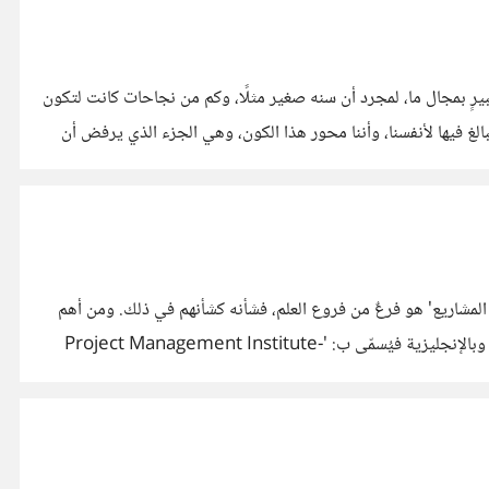
بيرٍ بمجال ما، لمجرد أن سنه صغير مثلًا، وكم من نجاحات كانت لتكون
لمبالغ فيها لأنفسنا، وأننا محور هذا الكون، وهي الجزء الذي يرفض أن
ارة المشاريع' هو فرعٌ من فروع العلم، فشأنه كشأنهم في ذلك. ومن أهم
المراجع والذي يعد المرجع الرئيسي لعِلم 'إدارة المشاريع' هو كتاب يُدعى ب'PMBOK'، وهو الكتاب الرسمي الصادر من معهد إدارة المشاريع، وبالإنجليزية فيُسمّى ب: 'Project Management Institute-