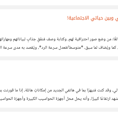
ون برأيكم من حيث هذين المعيارين؟ #
 وبين حياتي الاجتماعية!
لغًا؛ من وضع صور احترافية لهم، وكتابة وصف مُنمَّقٍ جذابٍ لبياناتهم ومها
. كما ويُضاف لما سبق، *متوسط/مُعدل سرعة الرد*، ويُقصد به مدى سرعة الرد
ن العميل لن يطول انتظاره؛
بها الحالي، وقد كنت مُنبهرًا بما في هاتفي الجديد من إمكاناتٍ هائلة، إذا ما قور
رةً مما كانت تقوم بها الحواسيب، بل