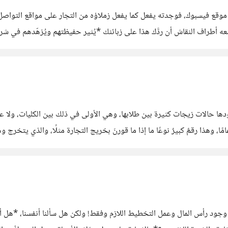
موقع فيسبوك، فوجدته يفعل كما يفعل زملاؤه من التجار على مواقع التواصل ال
ه أطراف النقاش أن ردَّك هذا على زبائنك *يُثير حفيظتهم ويُزهّدهم في شرا
ى رأس المنشور فلا
ودها حالات زيجات كثيرة بين طلابها، وهي الأولى في ذلك بين الكليات، ولا ع
 وهذا رقمٌ كبيرٌ نوعًا ما إذا ما قورنَ بخريج التجارة مثلًا، والذي يتخ
لية في ممارسة الطب.
و وجود رأس المال وعمل التخطيط اللازم وفقط! ولكن هل سألنا أنفسنا، *هل