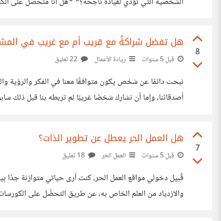
الشخصية التي تؤدي لقيادة ناجحة؟* *هل أنا متحصل على الكفاءة 
*هل من الممكن أن أترك مشروعي يديره غيري؟* إن كبار المستث
هل تفضل شراكةً مع قريب أم مع غريب في المش
8
قبل 5 سنوات
ريادة الأعمال
22 تعليق
نبحث دائمًا عن شخص يكون متوافقًا معنا في الفكر والرؤية والهد
أصدقائنا، وإما أن نشارك شخصًا غريبًا لم تربطه بنا قبل ذلك 
العمل، ويكون على قدر من المسؤولية والثقة المطلوبتين. ولكن ا
هل العمل الحر يعطل عن تطوير الذات؟
7
قبل 5 سنوات
العمل الحر
18 تعليق
قُبيل دخولي مواقع العمل الحر، كنت أرى حياتي متوازنة جدًا 
والازدياد من العلم الخاص به، عن طريق التحصُّل على الكورسات
الأستاذ الفاضل إبراهيم عادل، صاحب القناة المعروفة على يوتيوب، والتي تُسمى *بـ" ricanEnglish