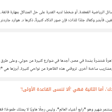
سائل الرياضية المُعقدة، أو شخصًا لديه القدرة على حل المشاكل بمهارة فائقة، وه
بقين، فأبشر وكفاك جلدًا للذات؛ فإن صور الذكاء كثيرةٌ، ذكرها د. هوارد جار
هرةً مُنتشرةً بشدة في مصر، أجدها في شوارع كثيرة من حولي، وعلى طرق السف
شاريب ساخنة أخرى. تروقني هذه الظاهرة من نواحي كثيرة، أبرزها هي *الب
 كسيارة من ماركة (چيب) أو نحوها، بل
ك'، أما الثانية فهي 'ألا تنسى القاعدة الأولى!'
تثمر شهير وهو *رابع أغنياء العالم*، وليس رجلًا هاويًا لا يمتلك طموحًا! 