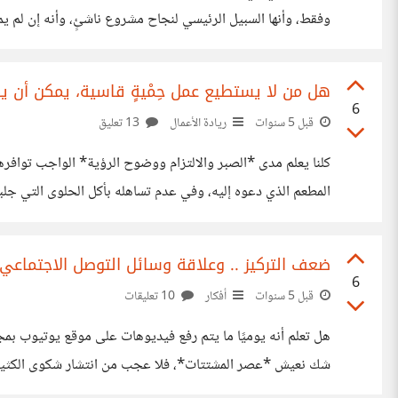
وفقط، وأنها السبيل الرئيسي لنجاح مشروع ناشئٍ، وأنه إن لم يمت
شُجاعًا*، ولكن مشكلتي مع هذه الموجة أنها تدعو إلى مخاطرة فضفا
هل من لا يستطيع عمل حِمْيةٍ قاسية، يمكن أن يك
6
قبل 5 سنوات
ريادة الأعمال
13 تعليق
كلنا يعلم مدى *الصبر والالتزام ووضوح الرؤية* الواجب توافرهم
المطعم الذي دعوه إليه، وفي عدم تساهله بأكل الحلوى التي جلبه
يطعمه أهل بيته. فلِمَ كل هذا التعب وهذه المشقة برأيكم؟ إنه
ضعف التركيز .. وعلاقة وسائل التوصل الاجتماعي 
6
قبل 5 سنوات
أفكار
10 تعليقات
هل تعلم أنه يوميًا ما يتم رفع فيديوهات على موقع يوتيوب بم
شك نعيش *عصر المشتتات*، فلا عجب من انتشار شكوى الكثيرين أن
الدقيقتين، استطالوا المدة! وطائفة ثالثة عندما يمرون على مقالٍ