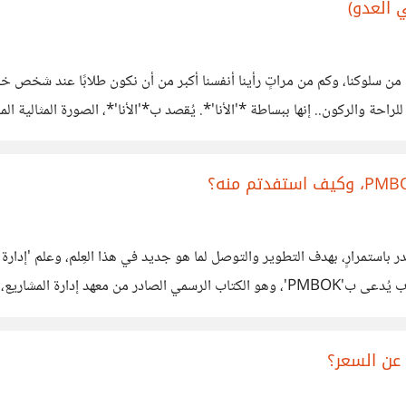
 العدو)
 من سلوكنا، وكم من مراتٍ رأينا أنفسنا أكبر من أن نكون طلابًا عند شخص خ
للراحة والركون.. إنها ببساطة *'الأنا'*. يُقصد ب*'الأنا'*، الصورة المثالية ا
ي تصدر باستمرارٍ، بهدف التطوير والتوصل لما هو جديد في هذا العِلم، وعلم 'إد
 عن السعر؟