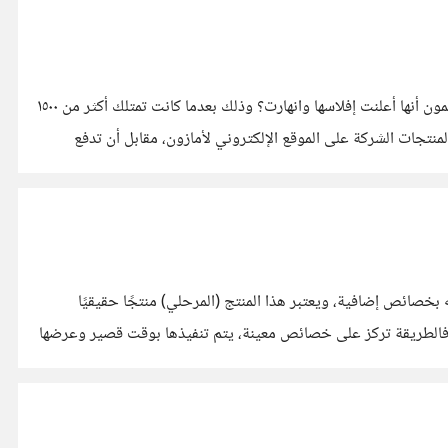
لعل جيل التسعينات يعرف هذه الشركة جيدًا؛ إذ عاشوا طفولتهم وهم على علمٍ بهذه الشركة، يطمحون دومًا للشراء من متاجرهم، لكن هل تعلمون أنها أعلنت إفلاسها وانهارت؟ وذلك بعدما كانت تمتلك أكثر من ١٥٠٠
مازون *البائع الحصري* لمنتجات الشركة على الموقع الإلكتروني لأمازون، مقابل أن تدفع
 بخصائص إضافية، ويعتبر هذا المنتج (المرحلي) منتجًا حقيقيًا
ا*، فالطريقة تركز على خصائص معينة، يتم تنفيذها بوقت قصير وعرضها