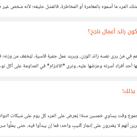
لك المرء ما أسموه بالمغامرة أو المخاطرة، فالفشل حليفه؛ لأنه شخص غير طمو
ضة مبهمة، لا تُحدَّدُ ولا
ون رائد أعمال ناجح؟
 في مَنْ يرى نفسه زائد الوزن، ويريد عمل حِمْيةٍ قاسيةٍ، ليُخفف من وزنه
ا أحد أفراد أسرته وعرَضَها عليه، ونرى *الالتزام* في المداومة على أكل نو
بذلك!
جموع وقت يساوي خمسين سنة! يُعرض على المرء كل يوم على شبكات التواصل ال
هم لا يقدرون على إنجاز كُتيبٍ واحد؛ فما إن يبدأوا فيه، حتى يملُّوا سري
 هادفٍ،