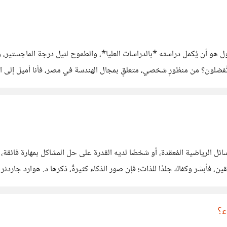
ول هو أن يُكمل دراسته *بالدراسات العليا*، والطموح لنيل درجة الماجستير، 
تُفضلون؟ من منظورٍ شخصي، متعلقٍ بمجال الهندسة في مصر، فأنا أميل إلى الخ
رًا لا بأس به من الحفظ،
سائل الرياضية المُعقدة، أو شخصًا لديه القدرة على حل المشاكل بمهارة فائقة، وه
بقين، فأبشر وكفاك جلدًا للذات؛ فإن صور الذكاء كثيرةٌ، ذكرها د. هوارد جار
ء؟