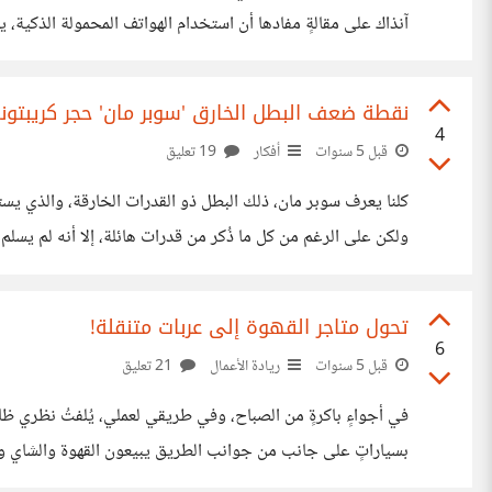
التكنولوجي الذي يحصل فيها، بدأت تلك الهواتف تشغل مهامًا كثي
نقطة ضعف البطل الخارق 'سوبر مان' حجر كريبتونا
4
قبل 5 سنوات
أفكار
19 تعليق
كلنا يعرف سوبر مان، ذلك البطل ذو القدرات الخارقة، والذي يس
ولكن على الرغم من كل ما ذُكر من قدرات هائلة، إلا أنه لم 
حجرٌ يُدعى بكريبتونايت؛ فمجرد التعرض لأشعته، يجعل سوبر م
تحول متاجر القهوة إلى عربات متنقلة!
6
قبل 5 سنوات
ريادة الأعمال
21 تعليق
في أجواءٍ باكرةٍ من الصباح، وفي طريقي لعملي، يُلفتُ نظري ظا
بسياراتٍ على جانب من جوانب الطريق يبيعون القهوة والشاي وم
وبالمناسبة فهذه السيارة ليست بالضرورة أن تكون سيارةً فارهةً،