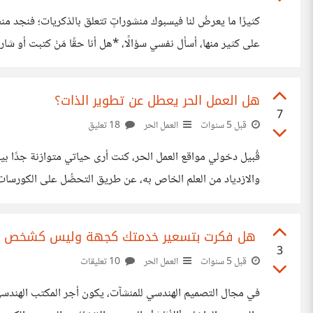
كثيرًا ما يعرضُ لنا فيسبوك منشوراتٍ تتعلق بالذكريات؛ فنجد منش
على كثير منها، أسأل نفسي سؤالًا، *هل أنا حقًا مَنْ كتبت أ
وليس ما سبق كل المشكلة،
هل العمل الحر يعطل عن تطوير الذات؟
7
قبل 5 سنوات
العمل الحر
18 تعليق
قُبيل دخولي مواقع العمل الحر، كنت أرى حياتي متوازنة جدًا 
والازدياد من العلم الخاص به، عن طريق التحصُّل على الكورسات
الأستاذ الفاضل إبراهيم عادل، صاحب القناة المعروفة على يوتيوب، والتي تُسمى *بـ" ricanEnglish
هل فكرت بتسعير خدمتك كجهة وليس كشخص على
3
قبل 5 سنوات
العمل الحر
10 تعليقات