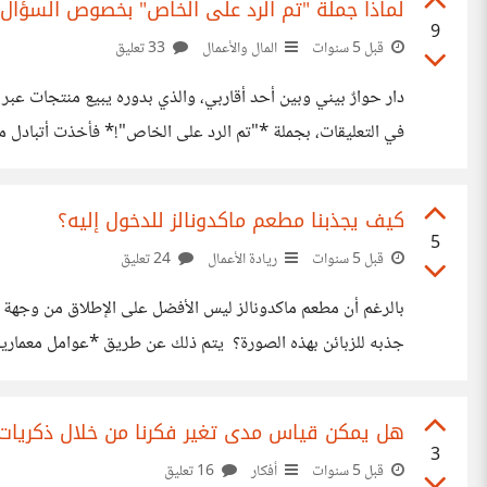
لماذا جملة "تم الرد على الخاص" بخصوص السؤال
9
قبل 5 سنوات
المال والأعمال
33 تعليق
دار حوارٌ بيني وبين أحد أقاربي، والذي بدوره يبيع منتجات عبر 
في التعليقات، بجملة *"تم الرد على الخاص"!* فأخذت أتبادل مع
المنشور، وتصير التعليقات غزيرة عليه؛ إذ عندما يطّلع الناس عل
كيف يجذبنا مطعم ماكدونالز للدخول إليه؟
5
قبل 5 سنوات
ريادة الأعمال
24 تعليق
بها ألوان لافتة المطعم، وكذلك الألوان الداخلية به. فطبقًا لدائرة ا
هل يمكن قياس مدى تغير فكرنا من خلال ذكريا
3
قبل 5 سنوات
أفكار
16 تعليق