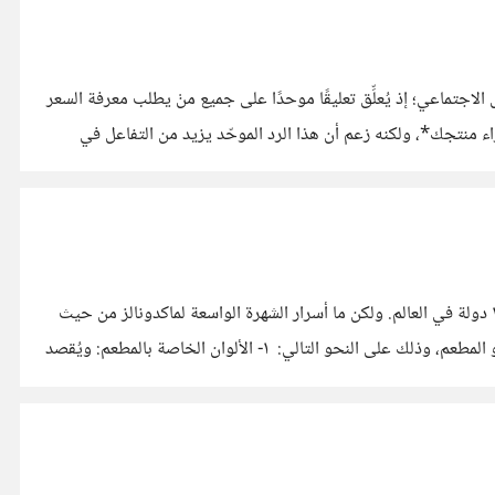
اجتماعي؛ إذ يُعلِّق تعليقًا موحدًا على جميع منْ يطلب معرفة السعر
ء منتجك*، ولكنه زعم أن هذا الرد الموحّد يزيد من التفاعل في
بالرغم أن مطعم ماكدونالز ليس الأفضل على الإطلاق من وجهة نظري، إلا أنه *يخدم يوميًا حوالي ٧٠ مليون زبونًا* في ٣٦ ألف مطعم في ١٢٠ دولة في العالم. ولكن ما أسرار الشهرة الواسعة لماكدونالز من حيث
جذبه للزبائن بهذه الصورة؟ يتم ذلك عن طريق *عوامل معمارية في التصميم، مستندةً على دراسات لعلم النفس السلوكي*، تجذبنا جذبًا نحو المطعم، وذلك على النحو التالي: ١- الألوان الخاصة بالمطعم: ويُقصد