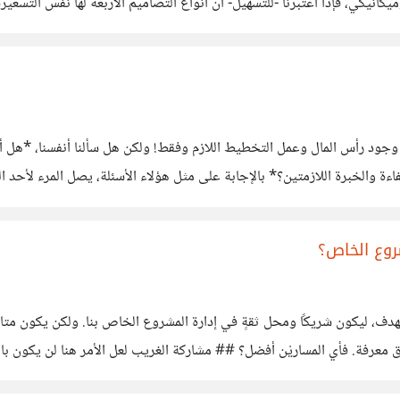
لين عن أسعار المنظمات المتخصصة، لهو أمر طبيعي منطقي بلا شك؛ إذ
و وجود رأس المال وعمل التخطيط اللازم وفقط! ولكن هل سألنا أنفسنا، *هل
والخبرة اللازمتين؟* بالإجابة على مثل هؤلاء الأسئلة، يصل المرء لأحد القر
مرين في سوق المال لا يتجهون
روع الخاص؟
ف، ليكون شريكًا ومحل ثقةٍ في إدارة المشروع الخاص بنا. ولكن يكون متاح لن
سابق معرفة. فأي المساريْن أفضل؟ ## مشاركة الغريب لعل الأمر هنا لن يكون
لأمر