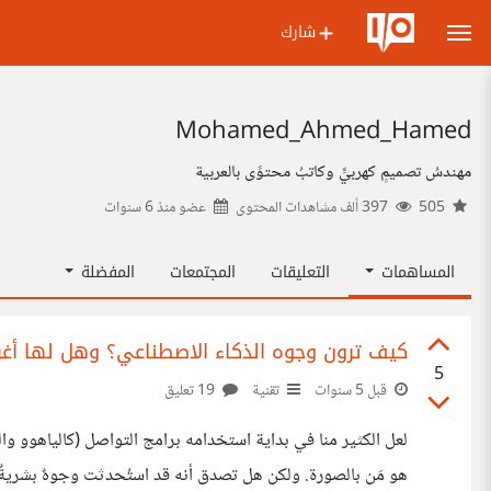
شارك
Mohamed_Ahmed_Hamed
مهندسُ تصميمٍ كهربيٍّ وكاتبُ محتوًى بالعربية
505
397 ألف مشاهدات المحتوى
عضو منذ
6 سنوات
المساهمات
التعليقات
المجتمعات
المفضلة
كيف ترون وجوه الذكاء الاصطناعي؟ وهل لها أغر
5
قبل 5 سنوات
تقنية
19 تعليق
لعل الكثير منا في بداية استخدامه برامج التواصل (كالياهوو وا
هو مَن بالصورة. ولكن هل تصدق أنه قد استُحدثت وجوهٌ بشريةٌ لم