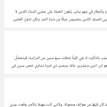
مطارٍ في شهر يناير، يلقون الحُجة على محبي الشتاء اللذين لا
الصيف اللذين يتصببون عرقًا من شدة الحر. ولكن تناول الفئتين
جب بالتأكيد؛ إذ هي كليةٌ تتطلبُ سبع سنين من الدراسة، فيتحصّلُ
رج وهو ابن اثنين وعشرين عامًا، ويصير ذي خبرة تساوي خمس سنين في
نت بما كان قبلها من هواتف محمولة. ولأنني كنت مهتمًا بالأمر، وقعت عينيَّ