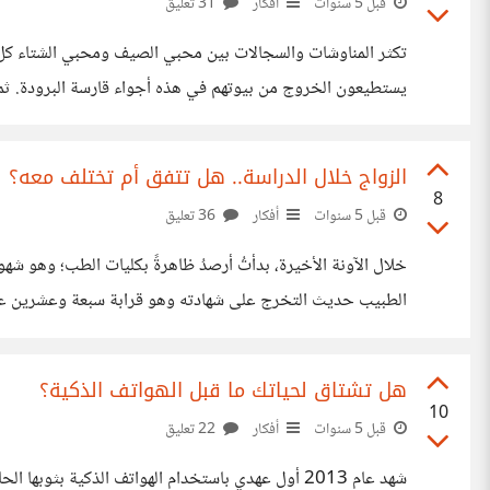
قبل 5 سنوات
أفكار
31 تعليق
تكثر المناوشات والسجالات بين محبي الصيف ومحبي الشتاء كل ع
يستطيعون الخروج من بيوتهم في هذه أجواء قارسة البرودة. ثم
للموضوع يكون بعيدًا عن قضية الإنتاجية والعمل، فأيهما تُفضل
الزواج خلال الدراسة.. هل تتفق أم تختلف معه؟
8
قبل 5 سنوات
أفكار
36 تعليق
خلال الآونة الأخيرة، بدأتُ أرصدُ ظاهرةً بكليات الطب؛ وهو شه
الطبيب حديث التخرج على شهادته وهو قرابة سبعة وعشرين عامًا،
سوق العمل، بينما يكون حينها خريج الطب يتلمّسُ خطواته الأو
هل تشتاق لحياتك ما قبل الهواتف الذكية؟
10
قبل 5 سنوات
أفكار
22 تعليق
شهد عام 2013 أول عهدي باستخدام الهواتف الذكية بثو