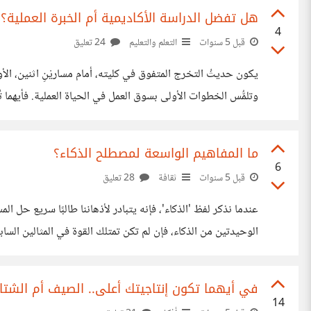
هل تفضل الدراسة الأكاديمية أم الخبرة العملية؟
4
قبل 5 سنوات
التعلم والتعليم
24 تعليق
يكون حديثُ التخرج المتفوق في كليته، أمام مساريْنِ اثنين، الأ
وتلمُّس الخطوات الأولى بسوق العمل في الحياة العملية. فأيهما 
## العلم يرسخ بالتجربة لا شك وأن أي علم، يحمل في طيّاته قد
ما المفاهيم الواسعة لمصطلح الذكاء؟
6
قبل 5 سنوات
ثقافة
28 تعليق
عندما نذكر لفظ 'الذكاء'، فإنه يتبادر لأذهاننا طالبًا سريع حل الم
الوحيدتين من الذكاء، فإن لم تكن تمتلك القوة في المثالين السا
سأعرضها باقتضاب كما يلي: ## ١- الذكاء اللغوي يتمثل في القدرة على التعبير بمصطلحات قوية نافذة
في أيهما تكون إنتاجيتك أعلى.. الصيف أم الشتا
14