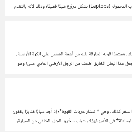
آنذاك على مقالةٍ مفادها أن استخدام الهواتف المحمولة الذكية، يشهد ارتفاعًا كبيرًا، وأنه يحل محل أجهزة الحواسيب الكبيرة وأجهزة الحواسيب المحمولة (Laptops) بشكل مروّع شيئًا فشيئًا؛ وذلك لأنه بالتقدم
، مُستمدًا قوته الخارقة تلك من أشعة الشمس على الكرة الأرضية.
تجعل هذا البطل الخارق أضعف من الرجل الأرضي العادي حتى! وهو
ر كذلك، وهي *انتشار عربات القهوة*؛ إذ أجد شبابًا مُثابرًا يقفون
ساطة* في الأمر؛ فهؤلاء شباب سخّروا الجزء الخلفي من السيارة،