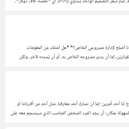
والتصميم الداخلي 'الأثاث' والتصميم الإنشائي والتصميم الكهروميكانيكي، فإذا اعتبرنا -للتسهيل- أن أنواع التصاميم الأربعة لها نفس التسعيرة، صار سعر التصميم الواحد يساوي (٢٠/٤)، أي *خمسة آلاف دولار*،
 أنا أصلح لإدارة مشروعي الخاص؟* *هل أمتلك من المقوّمات
اريْن، إما أن يدير مشروعه الخاص به، أو أن يُسنده لآخر. ولكن
ا أحد أمرين: إما أن نشارك أحد معارفنا، مثل أحد من أقربائنا أو
 بالسهولة بمكان؛ أن يجد المرء الشخص المناسب الذي سينسجم معه على