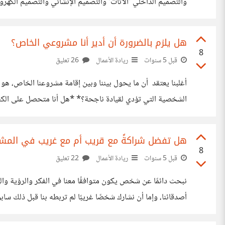
فهل نجد ربع هذا الرقم بمواقع العمل الحر؟ إن قلة سعر المستق
هل يلزم بالضرورة أن أدير أنا مشروعي الخاص؟
8
قبل 5 سنوات
ريادة الأعمال
26 تعليق
أغلبنا يعتقد أن ما يحول بيننا وبين إقامة مشروعنا الخاص، ه
الشخصية التي تؤدي لقيادة ناجحة؟* *هل أنا متحصل على الكفاءة 
*هل من الممكن أن أترك مشروعي يديره غيري؟* إن كبار المستث
هل تفضل شراكةً مع قريب أم مع غريب في المش
8
قبل 5 سنوات
ريادة الأعمال
22 تعليق
نبحث دائمًا عن شخص يكون متوافقًا معنا في الفكر والرؤية والهد
أصدقائنا، وإما أن نشارك شخصًا غريبًا لم تربطه بنا قبل ذلك 
العمل، ويكون على قدر من المسؤولية والثقة المطلوبتين. ولكن ا