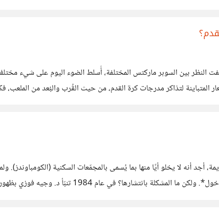
قدم؟
ً تُلفت النظر بين السوبر ماركتس المختلفة، أُسلط الضوء اليوم على شيء مختل
https: لا يخفى علينا الأسعار المتباينة لتذاكر مدرجات كرة القدم، من حيث القُرب والبُعد م
 ولكن كيف ذلك؟ إن الأمر مرتبط *بمستوى العين*، فأنا أدعوك أن تكون أكثر
 أجد أنه لا يخلو أيًا منها بما يُسمى بالمجمّعات السكنية (الكومباوندز). ول
محاطة بسور، يحرسها فرد/أفراد من الأمن يجلسون عند باب ا
لانعزال والتقوقع*؛ مما يترتب عليه *الجهل بالجار*؛ فإنك إن