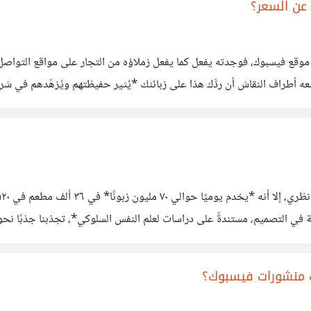
 عن السعر؟
موقع فيسبوك، فوجدته يفعل كما يفعل زملاؤه من التجار على مواقع التواصل ال
ه أطراف النقاش أن ردَّك هذا على زبائنك *يُثير حفيظتهم ويُزهّدهم في شرا
ى رأس المنشور فلا
لتأثير بالصورة المُرفقة،
ت منشورات فيسبوك؟