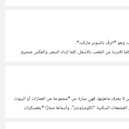
ف، وهو *الرفّ بالسوبر ماركت*.
ن الملعب، فكلما اقتربنا من الملعب بالأسفل، كلما ازداد السعر، والعكس صحيح.
 تركيزًا وأنت تشتري المرة القادمة،
من لا يعرف ماهيَّتها، فهي عبارة عن *مجموعة من العمارات أو البيوت
لدخول*. ولكن ما المشكلة بانتشارها؟ في عام 1984 تنبّأ د. وجيه فوزي بظهور المُجمعات السكنية "الكومباوندز"، وأسماها مجازًا *بمُعسكرات