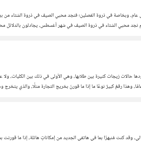
ام، وبخاصة في ذروة الفصلين؛ فنجد محبي الصيف في ذروة الشتاء من بردٍ وأ
 نجد محبي الشتاء في ذروة الصيف في شهر أغسطس، يجادلون بالدلائل محبي 
ون برأيكم من حيث هذين المعيارين؟ #
ودها حالات زيجات كثيرة بين طلابها، وهي الأولى في ذلك بين الكليات، ولا ع
 وهذا رقمٌ كبيرٌ نوعًا ما إذا ما قورنَ بخريج التجارة مثلًا، والذي يتخ
لية في ممارسة الطب.
بها الحالي، وقد كنت مُنبهرًا بما في هاتفي الجديد من إمكاناتٍ هائلة، إذا ما قور