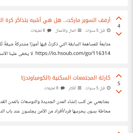
*فوتوشوب*، كتغيير لون الوجه، أو تصغير أو تكبير
أرفف السوبر ماركت.. هل هي أشبه بتذاكر كرة ال
4
قبل 5 سنوات
المال والأعمال
8 تعليقات
متابعةً للمساهمة السابقة التي ذكرتُ فيها أمورًا مشتركةً شيقة
//io.hsoub.com/go/116314
ولكن هل تصدق أن الأمر مُشابه بعض الشيء لأرفف السوبر ماركت؟
كارثة المجتمعات السكنية (الكومباوندز)!
5
قبل 5 سنوات
أفكار
8 تعليقات
بمتابعتي عن كثب إنشاء المدن الجديدة والتوسعات بالمدن القديمة،
مُغلقة*! إن المشكلة الأبرز في هذا الموضوع، هو *ترسيخ مبدأ ا