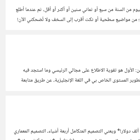
ليوم من السنة من سبع أو ثماني سنين أو أكثر أو أقل، ثم عندما أطلع
اء؛ من مواضيع سطحية أو نكت أقرب إلى السخف ولا تُضحكني الآن!
ن: الأول هو تقوية الاطلاع على مجالي الرئيسي وما استجد فيه
تطوير المستوى الخاص بي في اللغة الإنجليزية، عن طريق متابعة
في مجال التصميم الهندسي للمنشآت، يكون أجر المكتب الهندسي الذي رسا عليه التصميم المتكامل للمنشأة 'ولتكن فيلا مثلًا'، يقترب من *٢٠ ألف دولار!* ويعني التصميم المتكامل أربعة أشياء، التصميم المعماري