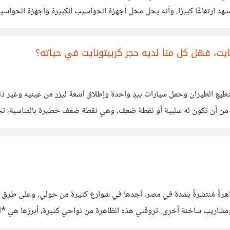
رةً مما كانت تقوم بها الحواسيب، بل
يت، فهل كل منا لديه حجر كريبتونايت في حياته؟
تطيع الطيران وحمل سيارات بيدٍ واحدة وإطلاق أشعة ليزر من عينيه وغير ذلك
يسلم من أن تكون له سلبية أو نقطة ضعف، وهي نقطة ضعف خطيرة بالمناسبة، 
ان
هرةً مُنتشرةً بشدة في مصر، أجدها في شوارع كثيرة من حولي، وعلى طرق السف
شاريب ساخنة أخرى. تروقني هذه الظاهرة من نواحي كثيرة، أبرزها هي *الب
 كسيارة من ماركة (چيب) أو نحوها، بل