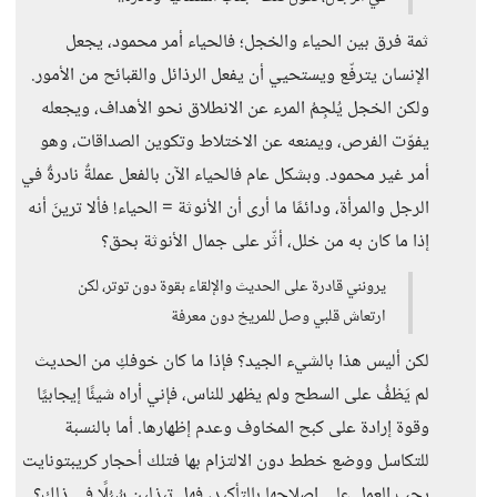
ثمة فرق بين الحياء والخجل؛ فالحياء أمر محمود، يجعل
الإنسان يترفّع ويستحيي أن يفعل الرذائل والقبائح من الأمور.
ولكن الخجل يُلجِمُ المرء عن الانطلاق نحو الأهداف، ويجعله
يفوّت الفرص، ويمنعه عن الاختلاط وتكوين الصداقات، وهو
أمر غير محمود. وبشكل عام فالحياء الآن بالفعل عملةٌ نادرةٌ في
الرجل والمرأة، ودائمًا ما أرى أن الأنوثة = الحياء! فألا ترينَ أنه
إذا ما كان به من خلل، أثّر على جمال الأنوثة بحق؟
يرونني قادرة على الحديث والإلقاء بقوة دون توتر، لكن
ارتعاش قلبي وصل للمريخ دون معرفة
لكن أليس هذا بالشيء الجيد؟ فإذا ما كان خوفكِ من الحديث
لم يَطْفُ على السطح ولم يظهر للناس، فإني أراه شيئًا إيجابيًا
وقوة إرادة على كبح المخاوف وعدم إظهارها. أما بالنسبة
للتكاسل ووضع خطط دون الالتزام بها فتلك أحجار كريبتونايت
يجب العمل على إصلاحها بالتأكيد، فهل تبذلين سُبُلًا في ذلك؟