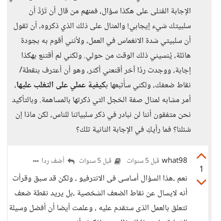
الإجابة المُثلى على هكذا سؤال، فمنهم من قال أن تَرُدَّ أن
سلبيتك شيء إيجابي! والمثال على ذلك الذي ذكروه، أن تقول
أن سلبيتي شدة الانغماس في العمل، ولأنني أقوم به بجودة
هائلة، يُنسيني ذلك الوقت من حولي. ولكني لم أقتنع بهكذا
إجابة، ووجدت ردًا آخر أقنعني أكثر، وهو أن أعترف بنقطة/
نقاط ضعفك، ولكني سأُتبعها ب
كيفية عملي على التغلب عليها
،
أمر مشابه لمثال صفة الخجل التي ذكرتها بالمساهمة. وبالتأكيد
نحن متفقون أننا لن نبادر في ذكر سلبياتنا للناس، لكن ماذا إن
سُئلنا؟ فما رأيكِ في الإجابة الثانية تلك؟
what98
أضف ردا
قبل 5 سنوات
قبل 5 سنوات
1
نعم ،هذا السؤال أساسى فى الانترفيو ، ولكن قد سبق وقرأت
أنه لايسال عن نقاط الضعف الشخصية ،بل يريد نقطة ضعف
تتعلق بالعمل الذى ستقدم عليه ، وعلمت أيضا أن أفضل وسيلة