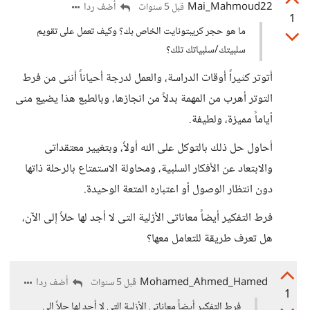
Mai_Mahmoud22
أضف ردا
قبل 5 سنوات
1
ما هو حجر كريبتونايت الخاص بك؟ وكيف تعمل على تقويم
سلبيتك/سلبياتك تلك؟
أتوتر كثيراً أوقات الدراسة، والعمل لدرجة أحياناً أننى من فرط
التوتر أهرب من المهمة بدلاً من انجازها، وبالطبع هذا يضيع منى
أياماً مميزة، ولطيفة.
أحاول حل ذلك بالتوكل على الله أولاً، وبتغيير معتقداتى
والابتعاد عن الأفكار السلبية، ومحاولة الاستمتاع بالرحلة ذاتها
دون انتظار الوصول أو اعتباره المتعة الوحيدة.
فرط التفكير أيضاً معاناتى الأزلية التى لا أجد لها حلاً إلى الآن،
هل تعرف طريقة للتعامل معها؟
Mohamed_Ahmed_Hamed
أضف ردا
قبل 5 سنوات
1
فرط التفكير أيضاً معاناتى الأزلية التى لا أجد لها حلاً إلى