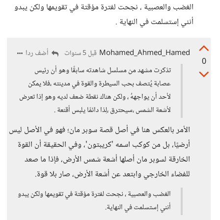
الغضب والعصبية ، نجحت لفترة مؤقتة في تقويمها ولكن يبدو
أنني إستسلمت في النهاية .
Mohamed_Ahmed_Hamed
أضف ردا
قبل 5 سنوات
0
تذكرت مشهد من مسلسل شاهدته سابقًا وهو أن رئيس
عصابة يُتصف بحب السيطرة والقوة في مدينته ،فلا يمكن
لأحد أن يواجههُ ، ولكن هناك نقطة ضعف لديه وهو إذا تعرض
لأشعة الشمس ،سيحترق ،لِذا دائمًا يلبس أقنعة .
الأمر بالعكس هنا في أصل قصة سوبر مان؛ فهو في الأصل ليس
أرضيًا، بل من كوكب اسمه 'كريبتون'، وفي الحقيقة أن القوة
الخارقة لسوبر مان أصلها أشعة شمس الأرض، فإذا ما صعد
للفضاء الخارجي وابتعد عن أشعة الأرض، صار بلا قوة.
الغضب والعصبية ، نجحت لفترة مؤقتة في تقويمها ولكن يبدو
أنني إستسلمت في النهاية.