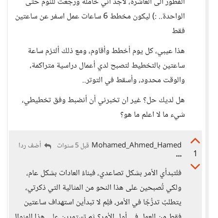
الفطور الى العاشرة، لأجد أني خاملة ورجعت للنوم حتى
الواحدة.. :) ليكون مخطط 6 ساعات عمل اسفر عن ساعتين
فقط
هذا عيبي، كل يوم أخطط وأقاوم، ومع ذلك ألتزم ساعة
ساعتين بالتخطيط لتصبح لدي أعمال دراسية متراكمة،
والوقت محدود، وأسقط في التوتر..
هل لديك حل؟ غير ان تخبرني أن أنضبط وفق تخطيطي،
شيء ما لا اعلم ما هو؟
Mohamed_Ahmed_Hamed
أضف ردا
قبل 5 سنوات
1
فلتبدأي الأمر بشكل تصاعدي، فبناءُ العادات بشكل عام،
ولكي تُصبحين على هذا النحو من المثالية التي ذكرتي،
يتطلبُ تدرُّجًا في الأمر، فلِم لا تبدأين استهداف ساعتين
فقط من العمل في أول الأمر؟ ثم تستمرين على هذا المنوال