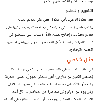
بوجود سلبيات ونقائص فيهم ولابد؟
التقويم والإصلاح
بعد خطوة الوعي، تأتي خطوة العمل على تقويم العيب
والنقيصة، والإنسان في حياته في رحلة مُستمرة يعمل فيها على
تقويم وتهذيب وإصلاح نفسه، باذلًا الأسباب التي يستطيع في
ذلك؛ كالقراءة والسماع لأهل التخصص اللذين سيُرشدونه لطرق
التغيير والإصلاح.
مثال شخصي
في أوائل أيام التحاقي بالجامعة، كنت أرى نفسي -وكذلك كان
يُصنفني الكثير من معارفي- أنني شخصٌ خجولٌ، أخشى التجربةَ
والتصدُّرَ والأضواء، خشية أن أُخطأ فأصير في مشهدٍ غير لائق.
وفي يوم من الأيام وفي محاضرة من المحاضرات، قال أحد
الأساتذة للطلاب ناصحًا، أنهم يجب أن يغتنموا أوقاتهم في أنشطة