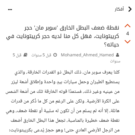
أفكار
نقطة ضعف البطل الخارق 'سوبر مان' حجر
4
كريبتونايت، فهل كل منا لديه حجر كريبتونايت في
حياته؟
Mohamed_Ahmed_Hamed
قبل 5 سنوات
قبل 5
سنوات
كلنا يعرف سوبر مان، ذلك البطل ذو القدرات الخارقة، والذي
يستطيع الطيران وحمل سيارات بيدٍ واحدة وإطلاق أشعة ليزر
من عينيه وغير ذلك، مُستمدًا قوته الخارقة تلك من أشعة الشمس
على الكرة الأرضية. ولكن على الرغم من كل ما ذُكر من قدرات
هائلة، إلا أنه لم يسلم من أن تكون له سلبية أو نقطة ضعف، وهي
نقطة ضعف خطيرة بالمناسبة، تجعل هذا البطل الخارق أضعف
من الرجل الأرضي العادي حتى! وهو حجرٌ يُدعى بكريبتونايت؛