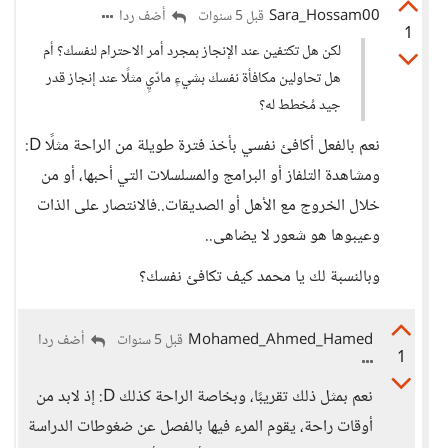
Sara_Hossam00
أضف ردا
قبل 5 سنوات
1
لكن هل تكتفين عند الإنجاز بمجرد أمر الاحترام لنفسك؟ أم
هل تحاولين مكافأة نفسك بشيءٍ مادّيٍ مثلًا عند إنجاز قدر
جيد مُخطط له؟
نعم بالفعل أكافئ نفسي بأخذ فترة طويلة من الراحة مثلًا D:
ومشاهدة التلفاز أو البرامج والمسلسلات التي أحبها، أو من
خلال الخروج مع الأهل أو الصديقات..فالانتصار على الذات
وعيبوها هو شعور لا يضاهى..
وبالنسبة لك يا محمد كيف تكافئ نفسك؟
Mohamed_Ahmed_Hamed
أضف ردا
قبل 5 سنوات
1
نعم بمثل ذلك تقريبًا، وبخاصة الراحة كذلك D: إذ لابد من
أوقات راحة، يقوم المرء فيها بالفصل عن ضغوطات الدراسة