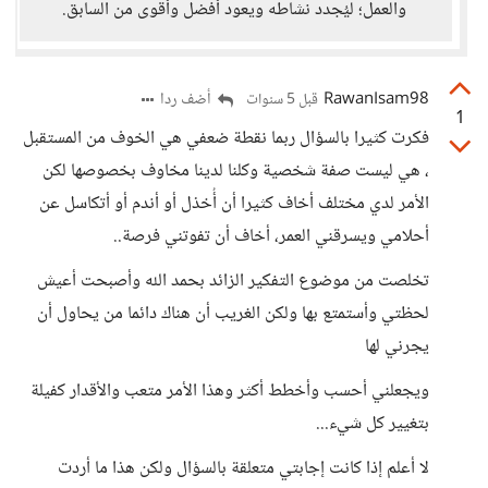
والعمل؛ ليُجدد نشاطه ويعود أفضل وأقوى من السابق.
RawanIsam98
أضف ردا
قبل 5 سنوات
1
فكرت كثيرا بالسؤال ربما نقطة ضعفي هي الخوف من المستقبل
، هي ليست صفة شخصية وكلنا لدينا مخاوف بخصوصها لكن
الأمر لدي مختلف أخاف كثيرا أن أُخذل أو أندم أو أتكاسل عن
أحلامي ويسرقني العمر، أخاف أن تفوتني فرصة..
تخلصت من موضوع التفكير الزائد بحمد الله وأصبحت أعيش
لحظتي وأستمتع بها ولكن الغريب أن هناك دائما من يحاول أن
يجرني لها
ويجعلني أحسب وأخطط أكثر وهذا الأمر متعب والأقدار كفيلة
بتغيير كل شيء...
لا أعلم إذا كانت إجابتي متعلقة بالسؤال ولكن هذا ما أردت