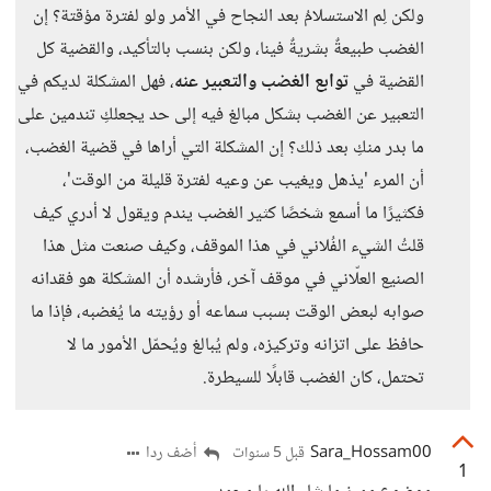
ولكن لِم الاستسلامُ بعد النجاح في الأمر ولو لفترة مؤقتة؟ إن
الغضب طبيعةٌ بشريةٌ فينا، ولكن بنسب بالتأكيد، والقضية كل
القضية في
توابع الغضب والتعبير عنه
، فهل المشكلة لديكم في
التعبير عن الغضب بشكل مبالغ فيه إلى حد يجعلكِ تندمين على
ما بدر منكِ بعد ذلك؟ إن المشكلة التي أراها في قضية الغضب،
أن المرء 'يذهل ويغيب عن وعيه لفترة قليلة من الوقت'،
فكثيرًا ما أسمع شخصًا كثير الغضب يندم ويقول لا أدري كيف
قلتُ الشيء الفُلاني في هذا الموقف، وكيف صنعت مثل هذا
الصنيع العلّاني في موقف آخر، فأرشده أن المشكلة هو فقدانه
صوابه لبعض الوقت بسبب سماعه أو رؤيته ما يُغضبه، فإذا ما
حافظ على اتزانه وتركيزه، ولم يُبالغ ويُحمّل الأمور ما لا
تحتمل، كان الغضب قابلًا للسيطرة.
Sara_Hossam00
أضف ردا
قبل 5 سنوات
1