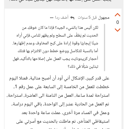
مجهول
أضف ردا
قبل 5 سنوات
0
لكن أليس هذا بالشيء الجيد؟ فإذا ما كان خوفكِ من
الحديث لم يَطْفُ على السطح ولم يظهر للناس، فإني أراه
شيئًا إيجابيًا وقوة إرادة على كبح المخاوف وعدم إظهارها.
أما بالنسبة للتكاسل ووضع خطط دون الالتزام بها فتلك
أحجار كريبتونايت يجب العمل على إصلاحها بالتأكيد، فهل
تبذلين سُبُلًا في ذلك؟
على قدر كبير، الإشكال أني أود أن أصبح مثالية، فمثلا اليوم
خططت للعمل من الخامسة إلى السابعة على عمل رقم 1،
استراحة لمدة ساعة، العمل من الثامنة الى العاشرة، استراحة،
ثم العمل من الحادية عشر إلى الواحدة، باقي اليوم دراسة،
وعمل في المساء مرة أخرى، عملت ساعة واحدة بعد
استيقاظي المتأخر، ثم ماطلت بالحديث مع أسرتي على