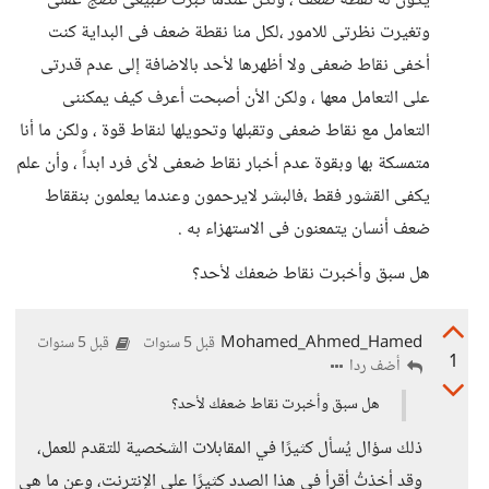
يكون له نقطة ضعف ، ولكن عندما كبرت طبيعى نضج عقلى
وتغيرت نظرتى للامور ،لكل منا نقطة ضعف فى البداية كنت
أخفى نقاط ضعفى ولا أظهرها لأحد بالاضافة إلى عدم قدرتى
على التعامل معها ، ولكن الأن أصبحت أعرف كيف يمكننى
التعامل مع نقاط ضعفى وتقبلها وتحويلها لنقاط قوة ، ولكن ما أنا
متمسكة بها وبقوة عدم أخبار نقاط ضعفى لأى فرد ابداً ، وأن علم
يكفى القشور فقط ،فالبشر لايرحمون وعندما يعلمون بنققاط
ضعف أنسان يتمعنون فى الاستهزاء به .
هل سبق وأخبرت نقاط ضعفك لأحد؟
Mohamed_Ahmed_Hamed
قبل 5 سنوات
قبل 5 سنوات
1
أضف ردا
هل سبق وأخبرت نقاط ضعفك لأحد؟
ذلك سؤال يُسأل كثيرًا في المقابلات الشخصية للتقدم للعمل،
وقد أخذتُ أقرأ في هذا الصدد كثيرًا على الإنترنت، وعن ما هي