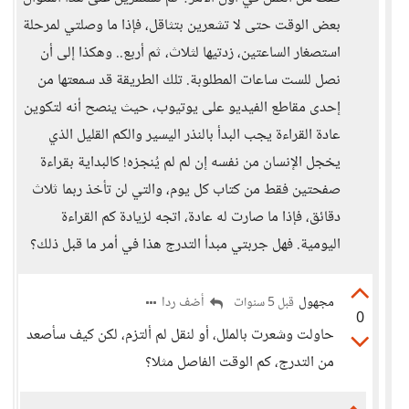
بعض الوقت حتى لا تشعرين بتثاقل، فإذا ما وصلتي لمرحلة
استصغار الساعتين، زدتيها لثلاث، ثم أربع.. وهكذا إلى أن
نصل للست ساعات المطلوبة. تلك الطريقة قد سمعتها من
إحدى مقاطع الفيديو على يوتيوب، حيث ينصح أنه لتكوين
عادة القراءة يجب البدأ بالنذر اليسير والكم القليل الذي
يخجل الإنسان من نفسه إن لم لم يُنجزه! كالبداية بقراءة
صفحتين فقط من كتاب كل يوم، والتي لن تأخذ ربما ثلاث
دقائق، فإذا ما صارت له عادة، اتجه لزيادة كم القراءة
اليومية. فهل جربتي مبدأ التدرج هذا في أمر ما قبل ذلك؟
مجهول
أضف ردا
قبل 5 سنوات
0
حاولت وشعرت بالملل، أو لنقل لم ألتزم، لكن كيف سأصعد
من التدرج، كم الوقت الفاصل مثلا؟