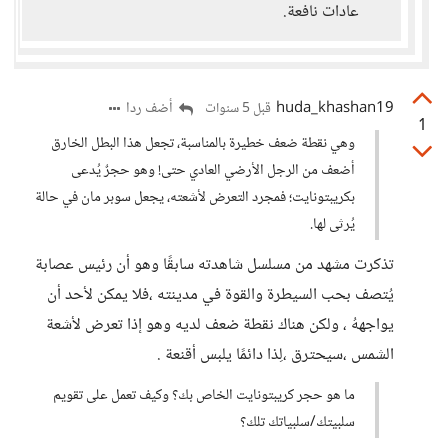
عادات نافعة.
huda_khashan19
أضف ردا
قبل 5 سنوات
1
وهي نقطة ضعف خطيرة بالمناسبة، تجعل هذا البطل الخارق
أضعف من الرجل الأرضي العادي حتى! وهو حجرٌ يُدعى
بكريبتونايت؛ فمجرد التعرض لأشعته، يجعل سوبر مان في حالة
يُرثى لها.
تذكرت مشهد من مسلسل شاهدته سابقًا وهو أن رئيس عصابة
يُتصف بحب السيطرة والقوة في مدينته ،فلا يمكن لأحد أن
يواجههُ ، ولكن هناك نقطة ضعف لديه وهو إذا تعرض لأشعة
الشمس ،سيحترق ،لِذا دائمًا يلبس أقنعة .
ما هو حجر كريبتونايت الخاص بك؟ وكيف تعمل على تقويم
سلبيتك/سلبياتك تلك؟