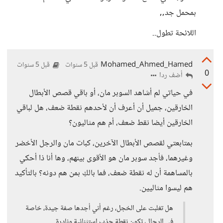
بمحمل جد,,
اللائحة تطول..
Mohamed_Ahmed_Hamed
قبل 5 سنوات
قبل 5 سنوات
0
أضف ردا
في حياتي لم أشاهد السوبر مان، أو باقي قصص الأبطال
الخارقين، جميل أن أعرف أن لأحدهم نقطة ضعف، هل لباقي
الخارقين أيضا نقط ضعف، أم هم مثاليون؟
بمتابعتي لقصص الأبطال الآخرين، كبات مان والرجل الأخضر
وغيرهما، فأجد سوبر مان هو الأقوى بينهم، وها أنا ذا أحكي
بالمساهمة أن له نقطة ضعف، فما بالكِ بمن هم دونه؟ بالتأكيد
هم ليسوا مثاليين.
هل تغلبت على الخجل، رغم أني أجدها صفة جيدة، خاصة
في الرجال، تكون نقطة جذب استثنائية ونادرة..