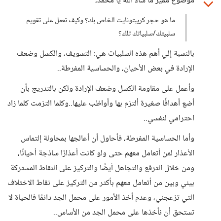
موضوع مميز ما شاء الله يا محمد،
ما هو حجر كريبتونايت الخاص بك؟ وكيف تعمل على تقويم
سلبيتك/سلبياتك تلك؟
بالنسبة إلي أهم هذه السلبيات هي: التسويف، والكسل وضعف
الإرادة في بعض الأحيان، والحساسية المفرطة..
وأعمل على مقاومة الكسل وضعف الإرادة ولكن بالتدريج بأن
أضع أهدافًا صغيرة ألتزم بها وأواظب عليها..وكلما التزمت كلما زاد
احترامي لنفسي..
وأما الحساسية المفرطة، فأحاول أن أعالجها بمحاولة إلتماس
الأعذار لمن أتعامل معهم حتى ولو كانت أعذارًا ساذجة أحيانًا،
ومن خلال الترفع والتجاهل أيضًا والتركيز على النقاط المشتركة
بيني وبين من أتعامل معهم بأكثر من التركيز على نقاط الاختلاف
التي تزعجني، وعدم أخذ الأمور على محمل الجد دائمًا فالحياة لا
تستحق أن نأخذها على محمل الجد من الأساس..