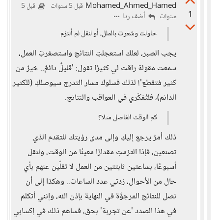
Mohamed_Ahmed_Hamed
قبل 5 سنوات
قبل 5
1
أضف ردا
سنوات
حاولت وشعرت بالملل، أو لنقل لم ألتزم
يجب الصبر، لعلك استعجلتِ النتائج واستصغرتِ العمل،
سمعت مقولة راقت لي كثيرًا تقول: 'قليلٌ دائمٌ.. خيرٌ من
كثير مُتقطع'! لذلك فسلوك مسار التدرج سيوصلكِ (للكثير
الدائم)، فلتُفكّري في العواقب والنتائج.
كم الوقت الفاصل مثلا؟
ذلك أمرٌ يرجع إليكِ وإلى مدى رؤيتك للتقدم الذي
تصنعين، فإذا التزمتِ مقدارًا معينًا من الوقت، ولنقل
أسبوعًا، بساعتين ثابتتين من العمل لا تقلّين عنهم بأي
حال من الأحوال، زدتي عدد الساعات.. وهكذا إلى أن
نصل للنتائج المرجوَّة في النهاية بإذن الله، وإنني أتكلم
في هذا الصدد 'عن تجربة' بحق، فساهم ذلك في إكسابي