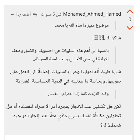
Mohamed_Ahmed_Hamed
أضف ردا
قبل 5 سنوات
0
موضوع مميز ما شاء الله يا محمد
شاكرٌ لكِ.🙌🏻
بالنسبة إلي أهم هذه السلبيات هي: التسويف، والكسل وضعف
الإرادة في بعض الأحيان، والحساسية المفرطة..
شيءٌ طيبٌ أنه لديكِ الوعي بالسلبيات، إضافةً إلى العمل على
تقويمها، وبخاصة ما تبذلينه في قضية الحساسية المُفرطة.
وكلما التزمت كلما زاد احترامي لنفسي..
لكن هل تكتفين عند الإنجاز بمجرد أمر الاحترام لنفسك؟ أم هل
تحاولين مكافأة نفسك بشيءٍ مادّيٍ مثلًا عند إنجاز قدر جيد
مُخطط له؟