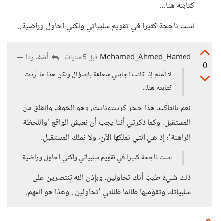
كتابته هنا...
لست ناجحة كثيرا في تقويم سلبياتي ولكني احاول وراضية..
Mohamed_Ahmed_Hamed
أضف ردا
قبل 5 سنوات
0
لا أعلم إذا كانت إجابتي متعلقة بالسؤال ولكن هذا ما أردت
كتابته هنا...
نعم بالتأكيد هذا حجر كريبتونايت، وهو الخوف والقلق من
المستقبل. وكما ذكرتي أننا يجب أن نعيش الواقع 'واللحظة
الراهنة'؛ إذ هي التي نملكها الآن، ولا نملك المستقبل.
لست ناجحة كثيرا في تقويم سلبياتي ولكني احاول وراضية
ذلك شيءٌ طيبٌ أنك تحاولين، وبإذن الله تنتصرين على
سلبياتك وتقوّميها طالما ظللتي 'تحاولين'، وهذا هو المهم.