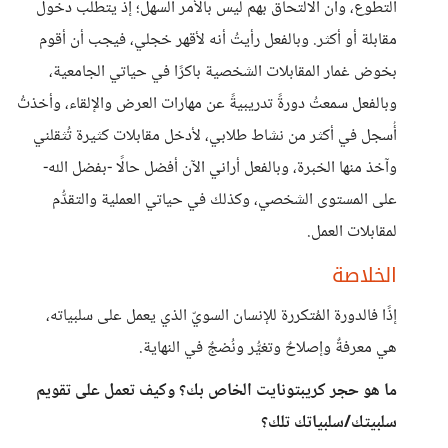
التطوع، وأن الالتحاق بهم ليس بالأمر السهل؛ إذ يتطلب دخول
مقابلة أو أكثر. وبالفعل رأيتُ أنه لأقهر خجلي، فيجب أن أقوم
بخوض غمار المقابلات الشخصية باكرًا في حياتي الجامعية،
وبالفعل سمعتُ دورةً تدريبيةً عن مهارات العرض والإلقاء، وأخذتُ
أُسجل في أكثر من نشاط طلابي، لأدخل مقابلات كثيرة تُثقلني
وآخذ منها الخبرة، وبالفعل أراني الآن أفضل حالًا -بفضل الله-
على المستوى الشخصي، وكذلك في حياتي العملية والتقدُّم
لمقابلات العمل.
الخلاصة
إذًا فالدورة المُتكررة للإنسان السويّ الذي يعمل على سلبياته،
هي معرفةٌ وإصلاحٌ وتغيُّر ونُضجٌ في النهاية.
ما هو حجر كريبتونايت الخاص بك؟ وكيف تعمل على تقويم
سلبيتك/سلبياتك تلك؟