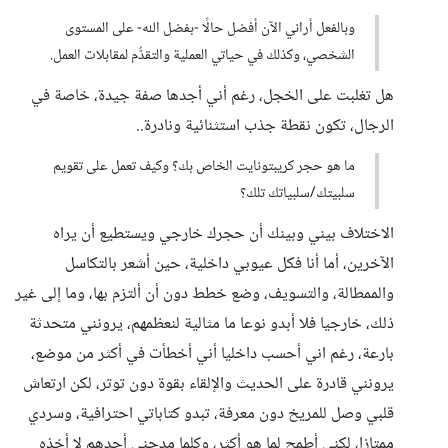
وبالفعل أراني الآن أفضل حالًا -بفضل الله- على المستوى
الشخصي، وكذلك في حياتي العملية والتقدُّم لمقابلات العمل.
هل تغلبت على الخجل، رغم أني أجدها صفة جيدة، خاصة في
الرجال، تكون نقطة جذب استثنائية ونادرة..
ما هو حجر كريبتونايت الخاص بك؟ وكيف تعمل على تقويم
سلبيتك/سلبياتك تلك؟
الاختلاف بيني وبينك أن حجرك خارجي ويستطيع أن يراه
الآخرين، أما أنا فكل عيوبي داخلية، حين أشعر بالتكاسل
والممطالة، والتسويف، وضع خطط دون أن ألتزم بها، وما إلى غير
ذلك، خارجيا فلا أبدو نوعا ما مثالية لنعظمهم، يرونني متحدثة
بارعة، رغم اني أحسب داخليا أني أخطأت في أكثر من موضع،
يرونني قادرة على الحديث والإلقاء بقوة دون توتر، لكن ارتعاش
قلبي وصل للمريخ دون معرفة، تبدو كتاباتي احترافية، وسردي
ممتازا، لكني أطمح لما هو أكثر، وكلما مدحني أحدهم لا أخذه