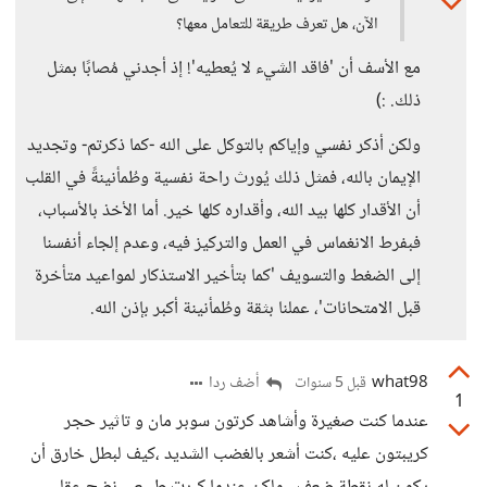
الآن، هل تعرف طريقة للتعامل معها؟
مع الأسف أن 'فاقد الشيء لا يُعطيه'! إذ أجدني مُصابًا بمثل
ذلك. :)
ولكن أذكر نفسي وإياكم بالتوكل على الله -كما ذكرتم- وتجديد
الإيمان بالله، فمثل ذلك يُورث راحة نفسية وطُمأنينةً في القلب
أن الأقدار كلها بيد الله، وأقداره كلها خير. أما الأخذ بالأسباب،
فبفرط الانغماس في العمل والتركيز فيه، وعدم إلجاء أنفسنا
إلى الضغط والتسويف 'كما بتأخير الاستذكار لمواعيد متأخرة
قبل الامتحانات'، عملنا بثقة وطُمأنينة أكبر بإذن الله.
what98
أضف ردا
قبل 5 سنوات
1
عندما كنت صغيرة وأشاهد كرتون سوبر مان و تاثير حجر
كريبتون عليه ،كنت أشعر بالغضب الشديد ،كيف لبطل خارق أن