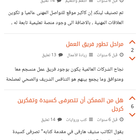
الدماغ نشطا للغاية وتعج تلك المرحلة بأحلام كثيرة ومحاكاة
قبل 6 سنوات
التعلم والتعليم
14 تعليق
للواقع قد تؤدى بك لايذا نفسك وهنا يعمل الدماغ على شل
تم تصنيف لينكد إن كاكبر موقع للتواصل المهنى عالميا و تكوين
جسمك مؤقتا عند الاستيقاظ حتى يمنعك من إيذاء نفسك
العلاقات المهنية ، بالاضافة الى وجود منصة تعليمية تابعة له ،
كانت تلك المنصة تسمى فيما سبق ليندا. كوم حتى أستحوزت
عليها شركة لينكد إن ، وغيرت أسمها الى Linked Learning
مراحل تطور فريق العمل
2
Blog وأصبحت من أكبر المنصات العالمية المميزة للتعليم
قبل 6 سنوات
ريادة الأعمال
13 تعليق
الالكترونى . عند إنشاء حساب لك علي لينكد إن يتم تسجيلك
نجاح الشركات العالمية يكون بوجود فريق عمل منسجم معا
تلقائيا في مدونة وتلك المدونة تختلف تماما عن المنصات
ومتوافق وما يجمع بينهم هو التنافس الشريف والصحي لمصلحة
الإلكترونية العالمية الأخرى لعدة الأسباب: - تختص بنوع خاص
الشركة وتطورها، فدائما ما يعمل رواد الأعمال على الاهتمام
من
بفريق العمل أولا و اختياره بدقة لبناء شركة ناجحة ولها مكانتها
هل من الممكن أن تتصرفى كسيدة وتفكرين
6
كرجل
في سوق العمل عالميا وتحقيق نتائج عالية الجودة ان اختيار
فريق العمل له علم خاص به ومراحل خاصة يمر بها أي فريق
قبل 6 سنوات
كتب وروايات
14 تعليق
لوصوله لمرحلة الانسجام والاختلاف لا الخلاف و تتعدد مراحل
يقول الكاتب ستيف هارفى في مقدمة كتابه" تصرفى كسيدة
تطور فريق العمل، وتختلف من فريق الى اخر، ويمر بمراحل عدة