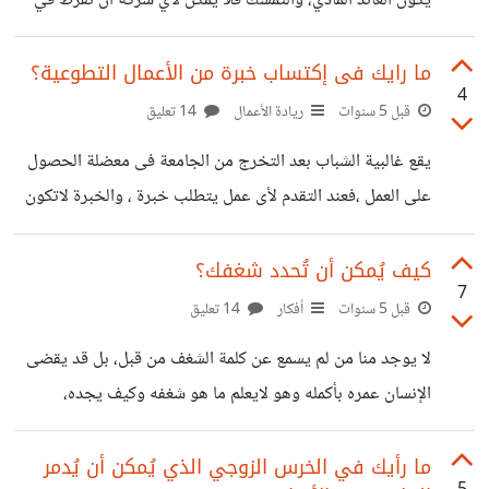
يكون العائد المادي، والتمسك فلا يمكن لأي شركة أن تفرط في
شعور بالتقدير. كان السلطان مراد والد السلطان محمد
الخبير الذي تمتلكه. ### ولكن كيف يمكننا الجمع بين الخبرة
في مجالنا خلال فترة زمنية قصيرة؟ يوجد بعض الخطوات الهامة
ما رايك فى إكتساب خبرة من الأعمال التطوعية؟
4
يمكن بها اكتساب الخبرة في سن صغير: - # الممارسة ممارسة ما
قبل 5 سنوات
ريادة الأعمال
14 تعليق
نعرفه ونتخصص فيه يوميا، يجعلنا خبراء فيه فيما بعد،
يقع غالبية الشباب بعد التخرج من الجامعة فى معضلة الحصول
تخصيص وقت بسيط يومياً لممارسة العمل، سيجعلنا نعرف كل
على العمل ،فعند التقدم لأى عمل يتطلب خبرة ، والخبرة لاتكون
شيء عنه وما يرتبط به، فلقد قال رسول
سوى بالعمل ويصبح الأمر مثل الدائرة المقفلة ولايوجد خروج
منها . ##ولكن ماذا لو أمكنك أكتساب خبرة وأنت فى الجامعة
كيف يُمكن أن تُحدد شغفك؟
7
بل و أنت فى الثانوية ؟ يمكنك أكتساب الخبرة من خلال الإعمال
قبل 5 سنوات
أفكار
14 تعليق
التطوعية، ويعرف العمل التطوعى بإنه نشاط غير مدفوع الأجر
لا يوجد منا من لم يسمع عن كلمة الشغف من قبل، بل قد يقضى
يقوم به الأشخاص لمساعدة المؤسسات والمنظمات الغير ربحية
الإنسان عمره بأكمله وهو لايعلم ما هو شغفه وكيف يجده،
أو الأشخاص . لقد سبق لى أكتساب خبرة من خلال
وخاصة الشباب حديثي التخرج من الجامعة. الشغف هو الشيء
الذي تحب أن تفعله فتبدع به، ويأخذ كل طاقتك ومجهودك
ما رأيك في الخرس الزوجي الذي يُمكن أن يُدمر