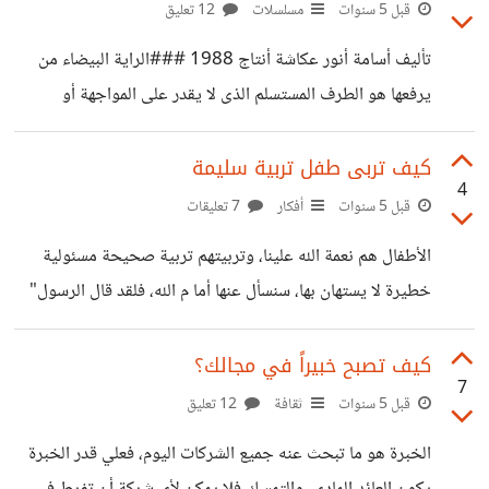
كلمة أخرى ولم احصل على معدل يدخلني كلية الصيدلة ولكن
قبل 5 سنوات
مسلسلات
12 تعليق
كان معدلي يدخلني كلية العلوم ولكن لم ادخلها لأني وقتها- بحكم
تأليف أسامة أنور عكاشة أنتاج 1988 ###الراية البيضاء من
فتاة صغيرة لا تعرف اي شي في الحياة- كنت ارى هذه الكلية
يرفعها هو الطرف المستسلم الذى لا يقدر على المواجهة أو
مستقبلها في الخارج فقط في البلاد المتقدمة، والسفر
الحرب، ولكن ماذا لو كانت تلك المواجهة بين العلم والمال، من
سينتصر؟ تدور أحداث المسلسل فى نهاية الثمانينات، بعد مرور
كيف تربى طفل تربية سليمة
4
عشر سنوات على الأنفتاح الاقتصادى بمصر والذى كان السبب فى
قبل 5 سنوات
أفكار
7 تعليقات
ظهور محدثى النعم من طبقات متدنية للغاية ثم يمتلكون المال
الأطفال هم نعمة الله علينا، وتربيتهم تربية صحيحة مسئولية
ليتحكموا فى كل شئ وينشرون الفساد والجهل. ومن أمثلة هولاء
خطيرة لا يستهان بها، سنسأل عنها أما م الله، فلقد قال الرسول"
فضة المعداوى، إمرأة من بيئة متدنية للغاية تاجرت فى السمك
كلكم راعً ومسئول عن رعيته " ولكن في ظل هذا الزمن العصيب
حتى
الذي تنتشر فيه الفتن والمغريات كيف يمكن تربية طفل سليم
كيف تصبح خبيراً في مجالك؟
7
وسوى نفسياً واثق من نفسه لا يخشى أحد. يوجد بعض الطرق
قبل 5 سنوات
ثقافة
12 تعليق
الهامة لذلك: - # شجع طفلك الأطفال يعشقون التشجيع الكثير
الخبرة هو ما تبحث عنه جميع الشركات اليوم، فعلي قدر الخبرة
لهم، الثناء على أفعالهم الطيبة، والاحتفال بإنجازاتهم لإعطائهم