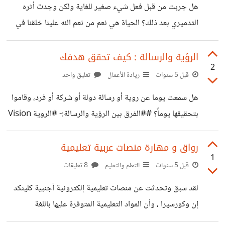
هل جربت من قبل فعل شيء صغير للغاية ولكن وجدت أثره
توجد علاقة فى حياتك تشعر بإنها تستنزفك تأخذ منك لا
التدميري بعد ذلك؟ الحياة هي نعم من نعم الله علينا خلقنا في
تعطيك؟ ### أو علاقة أخرى مطالب
الأرض لنُعمر لا لنفسد، ولكن قد يكون الأنسان هو أشد أدوات
الفساد لنفسه، بفعل إشياء صغيرة دون أن يشعر ، تدمر حياته على
الرؤية والرسالة : كيف تحقق هدفك
2
المدى الطويل. ## المماطلة التاجيل الدائم لمهام حياتك،
قبل 5 سنوات
ريادة الأعمال
تعليق واحد
التسويف لكل ما تريد فعله، من الممكن أن يصبح كالدوامة تبتلعك
هل سمعت يوما عن روية أو رسالة دولة أو شركة أو فرد، وقاموا
دون أن تشعر بمرور العمر. ##الشكوى الجميع يقابل مشاكل
بتحقيقها يوماً؟ ##الفرق بين الرؤية والرسالة:- #الروية Vision
يومية في حياته، ولكن يوجد الشكاء
هى تصور واضح ومستقيم تربط بين الأهداف والقيم وأسباب
التميز، بالإضافة إلى ارتباطها بالمستقبل وبسنوات طويلة ولاتتغير
رواق و مهارة منصات عربية تعليمية
1
إلا نادرا. أما #الرسالةMission هى تكون مختصرة وأقل من 20
قبل 5 سنوات
التعلم والتعليم
8 تعليقات
كلمة وتحدد مجال العمل وتساعد على التخطيط بكفاءة وتشعر
لقد سبق وتحدثت عن منصات تعليمية إلكترونية أجنبية كلينكد
من يقرائها بالفخر وعادة ما تكون في الشركات فقط . ##وهناك
إن وكورسيرا ، وأن المواد التعليمية المتوفرة عليها باللغة
عدة فروق بين الرؤية والرسالة من أبرزها: إن الرؤية تكون شاملة
الإنجليزية، فبالاضافة الى تلك المنصات الاجنبية يوجد منصات