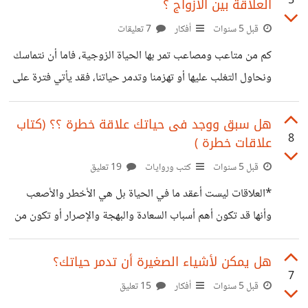
5
العلاقة بين الأزواج ؟
ولاتشعر بمرور الوقت عليك ولكن السؤال الذي يُراودنا جميعًا
دائمًا:- ###كيف يُمكن أن أعرف شغفي؟! وحتى نصل إلى
قبل 5 سنوات
أفكار
7 تعليقات
الجواب يسأل كل منا نفسه اسئلة بسيطة وهي ### ما الذي
كم من متاعب ومصاعب تمر بها الحياة الزوجية، فاما أن نتماسك
تبدع فيه؟ ### ما الذي تحب عمله؟ ###
ونحاول التغلب عليها أو تهزمنا وتدمر حياتنا، فقد يأتي فترة على
الأزواج ويصابون بالخرس أو ما يسمى بالصمت الزوجى. يقصد
بالخرس الزوجى هو عدم قدرة الأزواج على تبادل الحديث فيما
هل سبق ووجد فى حياتك علاقة خطرة ؟؟ (كتاب
8
علاقات خطرة )
بينهم، تحدث حالة من الصمت البارد بلا روح أو حياة فيرتفع جدار
من الجليد فيما بينهم يوثر على إبنائهم فيما بعد # أضرار الخرس
قبل 5 سنوات
كتب وروايات
19 تعليق
الزوجى: - تنعدم لغة الحوار بين الأزواج مما يؤدى إلى الطلاق. لا
*العلاقات ليست أعقد ما في الحياة بل هي الأخطر والأصعب
يوجد اهتمام أو
وأنها قد تكون أهم أسباب السعادة والبهجة والإصرار أو تكون من
أهم مسببات الألم.* تلك الجملة تم ذكرها فى كتاب من أهم كتب
علم النفس وهو كتاب علاقات خطرة ،للدكتور محمد طه، وهو
هل يمكن لأشياء الصغيرة أن تدمر حياتك؟
7
كتاب عن العلاقات بين البشر عن العلاقات الطيبة التي هي إكسير
قبل 5 سنوات
أفكار
15 تعليق
الحياة وعن العلاقات الخطرة السامة. ### هل جربت يوماً أن