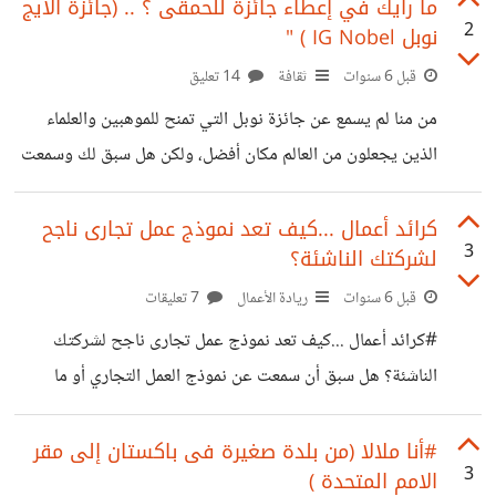
بأجزائها الثمانية، ولكن القليل منا للغاية من قرأ سلسلة الروايات
ما رأيك في إعطاء جائزة للحمقى ؟ .. (جائزة الايج
2
نوبل IG Nobel ) "
للكاتبة ج. ك. رولينغ. هل فكرت أنه يوجد اختلافات عظيمة بين
الرواية والفيلم، فإذا شبهنا الرواية والفيلم بجبل جليد في قلب
قبل 6 سنوات
ثقافة
14 تعليق
المحيط، ستجد إن الأفلام هي القمة فقط وسلسلة الروايات هي
من منا لم يسمع عن جائزة نوبل التي تمنح للموهبين والعلماء
الجزء الأعمق، فإليك أشهر الاختلافات بين الفيلم والرواية: -
الذين يجعلون من العالم مكان أفضل، ولكن هل سبق لك وسمعت
عن جائزة إيج نوبل وهي النقيض تماما لجائزة نوبل، فالجائزة
تمنح للحمقى، نعم كما قرات تمنح للحمقى الجهلاء ذو الاكتشافات
كرائد أعمال ...كيف تعد نموذج عمل تجارى ناجح
3
لشركتك الناشئة؟
التافهة الحقيرة، فكلمة IG في اللغة الإنجليزية بمعنى حقير،
ففكرة الجائزة الأساسية قائمة على "أضحك ثم فكر" . أي تضحك
قبل 6 سنوات
ريادة الأعمال
7 تعليقات
في البداية ثم بعدها تستغرب وتتملكك الدهشة. أسس مارك
#كرائد أعمال ...كيف تعد نموذج عمل تجارى ناجح لشركتك
أبراهامزالجائزة عام 1991من خلال مجلة الأبحاث عديمة الفائدة
الناشئة؟ هل سبق أن سمعت عن نموذج العمل التجاري أو ما
التي
يسمى Business Model Canvas هو مخطط أو أداة تساعد
رواد الأعمال لإنشاء شركاتهم وخلق قيمة لأعمالهم التجارية، حيث
#أنا ملالا (من بلدة صغيرة فى باكستان إلى مقر
3
الامم المتحدة )
أنه يوضح رؤية الشركة الناشئة وكيفية التخطيط لها. يقوم