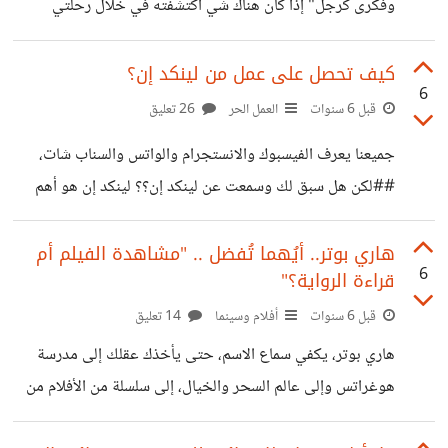
وفكرى كرجل" إذا كان هناك شي اكتشفته في خلال رحلتي
القصيرة على هذه الأرض فهو: ##أن عدد كبير من النساء يجهلن
طبيعة الرجال. ##أن الرجال يرتكبون الكثير من السخافات في
كيف تحصل على عمل من لينكد إن؟
6
علاقاتهم من غير أن يتعرضوا للعقاب، لأن النساء لايفهمن قط
قبل 6 سنوات
العمل الحر
26 تعليق
طريقة تفكير الرجال. ##واننى أملك بعض المعلومات القيمة
جميعنا يعرف الفيسبوك والانستجرام والواتس والسناب شات،
لتغيير ذلك كله. لذلك أعد هذا الكتاب الذي تستطيع المرأة من
##لكن هل سبق لك وسمعت عن لينكد إن؟؟ لينكد إن هو أهم
خلاله اكتشاف حقيقة الرجل وطريقة تفكيره ومعرفة تركيبته
وأكبر موقع تواصل مهنى في العالم، حيث يوجد عليه ما يقارب
الكاملة وما يحركه، لقد
176 مليون مستخدم من الباحثين على فرص عمل أو أصحاب
هاري بوتر.. أيُهما تُفضل .. "مشاهدة الفيلم أم
6
قراءة الرواية؟"
العمل الباحثين عن موظفين، ما يميزه اختلافه عن وسائل
التوصل الاجتماعي الأخرى، فلينكد أن هدفه الأساسي هو العمل
قبل 6 سنوات
أفلام وسينما
14 تعليق
والتواصل المهني. ## لماذا إنشاء بروفيل قوى علي لينكد إن في
هاري بوتر، يكفي سماع الاسم، حتى يأخذك عقلك إلى مدرسة
غاية الأهمية.. لأنه من خلال لينكد إن تستطيع التواصل مع
هوغراتس وإلى عالم السحر والخيال، إلى سلسلة من الأفلام من
المتميزين
أفضل ما أنتجت السينما العالمية. الغالبية منا شاهد سلسلة الأفلام