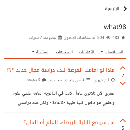
الرئيسية
what98
483
504 ألف مشاهدات المحتوى
عضو منذ
7 سنوات
المساهمات
التعليقات
المجتمعات
المفضلة
ماذا لو امامك الفرصة لبدء دراسة مجال جديد ؟؟؟
7
قبل شهرين
قصص وتجارب شخصية
6 تعليقات
عمرى الأن ثلاثون عاماً ، كنت في الثانوية العامة علمي علوم
وحلمي هو دخول كلية طبية -كالعادة - ولكن عند دراستي
للكيمياء العضوية في الثانوية العامة ، احببتها بشدة وتمنيت
دراسة الصيدلة لحبي وشغفي بالكيماء ، ولكن للقدر والنصيب
من سيرفع الراية البيضاء، العلم أم المال؟
5