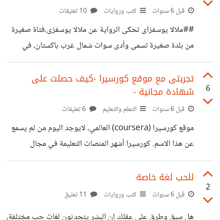
نموذج العمل التجاري الناجح على تسعة أركان، ولكل ركن فائدته
قبل 6 سنوات
كتب وروايات
10 تعليقات
الخاصة وهما: - *شرائح العملاء: - لا يمكن إنشاء شركة بدون
##ملالا يوسفزاى تحكى الرواية عن ملالا يوسفزى،فتاة صغيرة
تحديد عملاء مربحين لها، فالعملاء هم جوهر أي نموذج تجاري،
من بلدة صغيرة تسمى وأدى سوات شمال غرب باكستان، في
وحتى تستطيع
عامها الثاني عشر وجدت الطالبان يحتلون واديها البديع ويمنعون
تعليم الفتيات، ويقومون بعمليات تفجير لكل مداراس الفتيات،
تجربتى مع موقع كورسيرا -كيف حصلت على
6
شهادة مجانية -
وقتها كان والد ملالا يملك مدرسة صغيرة في الوادي وهدُد من
الطالبان إذا لم يمنع الفتيات من الذهاب للمدرسة، ولكن ملالا
قبل 6 سنوات
التعلم والتعليم
6 تعليقات
ووالدها لم يلقون بالاً لهذه التهديدات، بل استمروا فى الدفاع عن
موقع كورسيرا (coursera) العالمي، لايوجد اليوم من لم يسمع
حقوق الفتيات فى التعليم، فقام الصَّحفي آدم إليك التابع
عن هذا الاسم. كورسيرا أشهر المنصات التعليمة في مجال
لصَحِيفَة نيويورك تايمزباعداد فيلماً
الكورسات عن بعد، لا يمكن أن تكون طالب في الجامعة أو حديث
التخرج أو حتى تعمل، وتسعى إلى التطوير من خبراتك، ولم
للحب لغة خاصة
2
تجرب التعلم من خلاله. ما يميز كورسيرا عن باقي المنصات
قبل 6 سنوات
كتب وروايات
11 تعليق
التعليمية الأخرى، أنه موقع مرموق قائم من خلال أفضل المدربين
هل سبق وطرق على عقلك إن البشر يتحدثون لغات حب مختلفة،