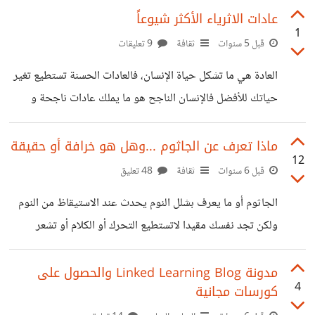
وتوضح
عربية شهيرة . #منصة رواق تعد منصة رواق من أشهر المنصات
عادات الاثرياء الأكثر شيوعاً
1
العربية وأسهلها قام بإنشائها رواد الأعمال فؤاد الفرحان وسامي
قبل 5 سنوات
ثقافة
9 تعليقات
الحصين، وإنشاوء شراكات مع مايكروسوفت وجامعة الدول
العادة هي ما تشكل حياة الإنسان، فالعادات الحسنة تستطيع تغير
العربية وغيرهم ، تعد من أشهر منصات التعليم الألكتروني لعدة
حياتك للأفضل فالإنسان الناجح هو ما يملك عادات ناجحة و
أسباب: - تتوافر بها شتى المجالات والتخصصات جميع المواد بها
العادات سيئة تدمر حياتك للأبد. عادة ما يكون الشخص الثرى له
باللغة العربية يمكنك أن تصبح محاضر بها،
فكر مختلف عن غيره ويمتلك عقلية ذات تخطيط واعي ولذلك
ماذا تعرف عن الجاثوم ...وهل هو خرافة أو حقيقة
12
يمتلك الأثريات عادات خاصة بهم تميزهم عن غيرهم ،
قبل 6 سنوات
ثقافة
48 تعليق
*والشخص الثرى هنا هو العصامى الذى كون ماله بمجهوده
الجاثوم أو ما يعرف بشلل النوم يحدث عند الاستيقاظ من النوم
الشخصى ولم يرثه .* يمتلك الاثرياء العصاميون عادات كثيرة
ولكن تجد نفسك مقيدا لاتستطيع التحرك أو الكلام أو تشعر
تجعلهم مميزون ولكن من أكثر العادات شيوعاً ، والتى تجمع بين
بضيق النفس، ثم بعد وقت قليل يمكنك التحرك والحديث مجددا.
جميع
ظهر للجاثوم تفسيرات طبية كثيرة أشهرها أن الإنسان يمر أثناء
مدونة Linked Learning Blog والحصول على
4
كورسات مجانية
نومه بدورات كثيرة منها مرحلة نوم العين السريعة بحيث يكون