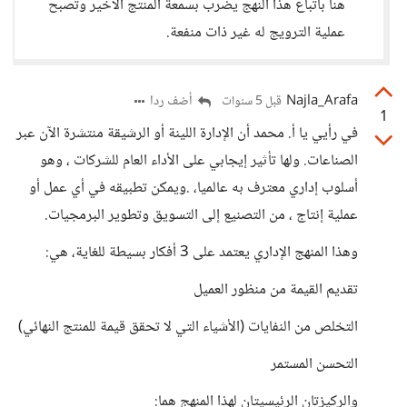
هنا باتّباع هذا النهج يضرب بسمعة المنتج الأخير وتُصبح
عملية الترويج له غير ذات منفعة.
Najla_Arafa
أضف ردا
قبل 5 سنوات
1
في رأيي يا أ. محمد أن الإدارة اللينة أو الرشيقة منتشرة الآن عبر
الصناعات. ولها تأثير إيجابي على الأداء العام للشركات ، وهو
أسلوب إداري معترف به عالميا، .ويمكن تطبيقه في أي عمل أو
عملية إنتاج ، من التصنيع إلى التسويق وتطوير البرمجيات.
وهذا المنهج الإداري يعتمد على 3 أفكار بسيطة للغاية، هي:
تقديم القيمة من منظور العميل
التخلص من النفايات (الأشياء التي لا تحقق قيمة للمنتج النهائي)
التحسن المستمر
والركيزتان الرئيسيتان لهذا المنهج هما: