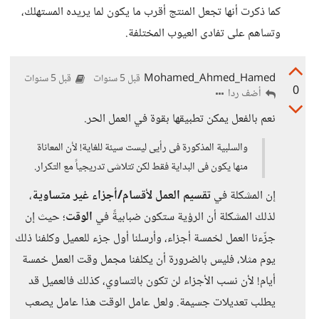
كما ذكرت أنها تجعل المنتج أقرب ما يكون لما يريده المستهلك،
وتساهم على تفادى العيوب المختلفة.
Mohamed_Ahmed_Hamed
قبل 5 سنوات
قبل 5 سنوات
0
أضف ردا
نعم بالفعل يمكن تطبيقها بقوة في العمل الحر.
والسلبية المذكورة فى رأيى ليست سيئة للغاية! لأن المعاناة
منها يكون فى البداية فقط لكن تتلاشى تدريجياً مع التكرار.
إن المشكلة في
تقسيم العمل لأقسام/أجزاء غير متساوية
،
لذلك المشكلة أن الرؤية ستكون ضبابيةً في
الوقت
؛ حيث إن
جزّءنا العمل لخمسة أجزاء، وأرسلنا أول جزء للعميل وكلفنا ذلك
يوم مثلا، فليس بالضرورة أن يكلفنا مجمل وقت العمل خمسة
أيام! لأن نسب الأجزاء لن تكون بالتساوي، كذلك فالعميل قد
يطلب تعديلات جسيمة. ولعل عامل الوقت هذا عامل يصعب