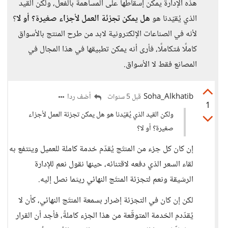
هذه الإدارة يمكن إسقاطها على المساهمة بالفعل، ولكن القيد
الذي يُقيّدنا هو
هل يمكن تجزئة العمل لأجزاء صغيرة؟
أو لا
؟
لأنه في الصناعات الإلكترونية لابد من طرح المنتج بالأسواق
كاملًا مُتكاملًا، فأرى أنه يمكن تطبيقها في هذا المجال في
المصانع فقط لا الأسواق.
Soha_Alkhatib
أضف ردا
قبل 5 سنوات
1
ولكن القيد الذي يُقيّدنا هو هل يمكن تجزئة العمل لأجزاء
صغيرة؟ أو لا؟
إن كان كل جزء من المنتَج يُقدّم خدمة كاملة للعميل وينتفع به
لقاء السعر الذي دفعه لاقتنائه، حينها نقول نعم للإدارة
الرشيقة ونعم لتجزئة المنتَج النهائي ريثما نصل إليه.
لكن إن كان في التجزئة إضرار بسمعة المنتَج النهائي، كأن لا
يُقدّدم الخدمة المتوقّعة من هذا الجزء كاملةً، فأجد أن القرار