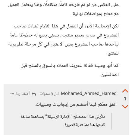
على العكس من لو تم طرحه كاملًا متكاملًا، وهنا يتعامل العميل
مع منتَج بمواصفات نهائية.
لكن الإيجابية الأبرز أن العميل في هذا النظام يُشارك صاحب
المشروع في تقرير مصير منتجه. بمعنى يضع له خطوطًا عامة
ليأخذها صاحب المشروع بعين الاعتبار في كل مرحلة تطويرية
للمنتج.
كما أنها وسيلة فعّالة لتعريف العملاء بالسوق بالمنتَج قبل
المنافسين.
Mohamed_Ahmed_Hamed
أضف ردا
قبل 5 سنوات
1
أتفق معكم فيما أضفتم من إيجابيات وسلبيات.
ذكّرني هذا المصطلح "الإدارة الرشيقة" بمساهمة سابقة
كتبتها هنا منذ فترة قصيرة