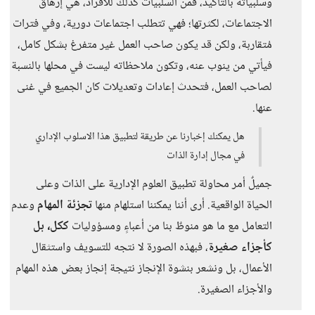
وسلبياته بالتأكيد، فمن السلبيات كذلك للأفراد، هي إرهاق
الاجتماعات، لكثرتها؛ فهي تتطلب اجتماعات دورية، وفي فترات
مُتقاربة، ولكن قد يكون صاحب العمل غير متفرغ بشكل كامل،
فيأتي من ينوب عنه، وتكون ملاحظاته ليست في محلها بالنسبة
لصاحب العمل، فتحدث إعادات وتعديلات كان الجميع في غنى
عنها.
هل يمكنك إخبارنا عن طريقة لتطبيق هذا الاسلوب الإداري
في مجال إدارة الذات
جميلٌ أمر محاولة تطبيق العلوم الإدارية على الذات وعلى
الحياة الواقعية. أرى أننا يمكننا استلهام منها
تجزئة المهام
وعدم
التعامل مع ما هو منوطٌ بنا من أعباءٍ ومسؤوليات
ككل، بل
كأجزاء صغيرة
، فبهذه الصورة لا نتجه للتسويف واستثقال
الأعمال، بل ونشعر بنشوة الإنجاز نتيجة إنجاز بعض هذه المهام
والأجزاء الصغيرة.