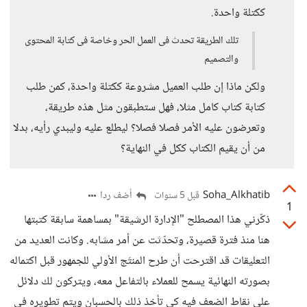
ككتلة واحدة.
تلك الطريقة تحدث فى العمل الحر وخاصة فى كتابة المحتوى
والتصميم
ولكن ماذا إن طلب العميل مشروعة ككتلة واحدة، كمن طلب
كتابة كتاب كامل مثلا، فهل ستطبقون مثل هذه طريقة،
وتعرضون عليه الأمر فصلا فصلا؟ ليطلع عليه وليبدي رأيه، بدلا
من أن يقيم الكتاب ككل في النهاية؟
Soha_Alkhatib
أضف ردا
قبل 5 سنوات
1
ذكّرني هذا المصطلح "الإدارة الرشيقة" بمساهمة سابقة كتبتها
هنا منذ فترة قصيرة، وتحدّثت عن أمر مشابه. وكانت العديد من
التعليقات قد اقترحت أن طرح المنتَج الأولي للجمهور قبل اكتماله
بصورته النهائية يسمح للعملاء بالتفاعل معه، ويتركون لك دلائل
على نقاط الضعف فيه كي تأخذ ذلك بالحسبان ويتم تطويره في