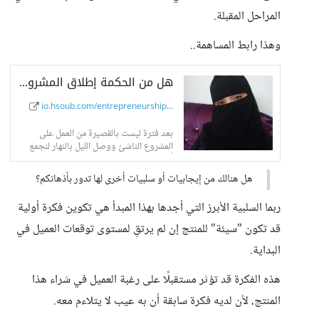
المراحل المقبلة.
وهذا رابط المساهمة..
هل من الحكمة إطلاق المشروع الناشئ قبل اكتماله؟ - حسوب I/O
io.hsoub.com/entrepreneurship...
بعد فترة ليست بالقصيرة من العمل على
المشروع الناشئ ووصل الليل بالنهار لنجمع
أجزاءه معًا ونصل
هل هنالك من إيجابيات أو سلبيات أخرى لها تدور بأذهانكم؟
ربما السلبية الأبرز التي أجدها بهذا المبدأ هي تكوين فكرة أولية
قد تكون "سيئة" للمنتج إن لم يرتقِ لمستوى توقعات العميل في
البداية.
هذه الفكرة قد تؤثر مستقبلًا على رغبة العميل في شراء هذا
المنتج، لأن لديه فكرة سابقة أن به عيب لا يتلاءم معه.