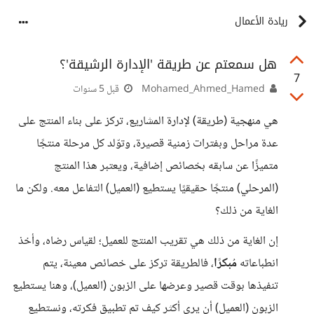
ريادة الأعمال
هل سمعتم عن طريقة 'الإدارة الرشيقة'؟
7
Mohamed_Ahmed_Hamed
قبل 5 سنوات
هي منهجية (طريقة) لإدارة المشاريع، تركز على بناء المنتج على
عدة مراحل وبفترات زمنية قصيرة، وتوّلد كل مرحلة منتجًا
متميزًا عن سابقه بخصائص إضافية، ويعتبر هذا المنتج
(المرحلي) منتجًا حقيقيًا يستطيع (العميل) التفاعل معه. ولكن ما
الغاية من ذلك؟
إن الغاية من ذلك هي تقريب المنتج للعميل؛ لقياس رضاه، وأخذ
انطباعاته
مُبكرًا
، فالطريقة تركز على خصائص معينة، يتم
تنفيذها بوقت قصير وعرضها على الزبون (العميل)، وهنا يستطيع
الزبون (العميل) أن يرى أكثر كيف تم تطبيق فكرته، ونستطيع