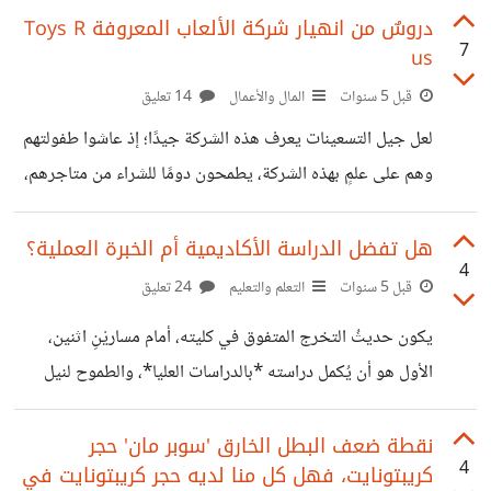
كشأنهم في ذلك. ومن أهم المراجع والذي يعد المرجع الرئيسي
دروسٌ من انهيار شركة الألعاب المعروفة Toys R
7
us
لعِلم 'إدارة المشاريع' هو كتاب يُدعى ب'PMBOK'، وهو الكتاب
الرسمي الصادر من معهد إدارة المشاريع، وبالإنجليزية فيُسمّى ب:
قبل 5 سنوات
المال والأعمال
14 تعليق
'Project Management Institute-PMI'. يُعد الكتابُ
لعل جيل التسعينات يعرف هذه الشركة جيدًا؛ إذ عاشوا طفولتهم
الدليل المعرفي لإدارة المشاريع، ‏وهو كتاب يقدم مجموعة من
وهم على علمٍ بهذه الشركة، يطمحون دومًا للشراء من متاجرهم،
المصطلحات والمبادئ التوجيهية والمعايير في إدارة المشاريع.
لكن هل تعلمون أنها أعلنت إفلاسها وانهارت؟ وذلك بعدما كانت
صدر
تمتلك أكثر من ١٥٠٠ متجرًا حول العالم، فكيف حدث هذا؟ عقدت
هل تفضل الدراسة الأكاديمية أم الخبرة العملية؟
4
الشركة سنة ٢٠٠٠ شراكةً لمدة عشر سنوات مع شركة أمازون، بأن
قبل 5 سنوات
التعلم والتعليم
24 تعليق
تكون أمازون *البائع الحصري* لمنتجات الشركة على الموقع
يكون حديثُ التخرج المتفوق في كليته، أمام مساريْنِ اثنين،
الإلكتروني لأمازون، مقابل أن تدفع الشركة سنويًا ٥٠ مليون دولارًا
الأول هو أن يُكمل دراسته *بالدراسات العليا*، والطموح لنيل
إضافةً لنسبة من المبيعات. بهذه الشراكة، لم يصبح لشركة الألعاب
درجة الماجستير، ولا بأس بالدكتوراه. أما المسار الثاني فيتمثل
في طَوي صفحة الجامعة وتلمُّس الخطوات الأولى بسوق العمل
نقطة ضعف البطل الخارق 'سوبر مان' حجر
4
كريبتونايت، فهل كل منا لديه حجر كريبتونايت في
في الحياة العملية. فأيهما تُفضلون؟ من منظورٍ شخصي، متعلقٍ