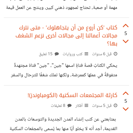
المدة! وطائفة ثالثة عندما يمرون على مقالٍ هادفٍ،
مهمة أو صعبة، تحتاج لمجهود ذهني كبير، وينتج عن العمل قيمة
جديدة وتطورًا في مستوى المهارة، يصعب الحصول عليه بطريقة
أخرى"*. سأحاول أن أصيغ نصائح عملية من الكتاب في صورة
كتاب 'كن أروع من أن يتجاهلوك' - متى نترك
5
مجالات أعمالنا إلى مجالات أخرى نزعم الشغف
نقاط، يمكن تطبيقها لمن يدرس أو يعمل، على النحو التالي: 1-
بها؟
*لا يجب العمل إلا على مهمة واحدة*: فعمل أكثر من عمل
قبل 6 سنوات
كتب وروايات
15 تعليق
بالتوازي، ينتج عنه جهدًا ذهنيًا مضاعفًا، وكذلك التشتت وضعف
التركيز، ونجد في النهاية أن كلا العملين يخرج بصورة
يحكي الكتابُ قصةَ فتاةٍ اسمها "جين"، "جين" فتاة مجتهدةٌ
متفوقةٌ في عملها كممرضة، ولكنها تملك شغفًا للترحال والسفر
والتصوير، فأخذت تفكر أن تترك عملها الرئيسي، ويصير هذا
الشغف هو مصدر رزقها. ولكن ماذا كانت النتيجة عندما فعلت
كارثة المجتمعات السكنية (الكومباوندز)!
5
ذلك؟ لم تُثبت كفاءةً في هذا العمل، ونفدت -مع الأسف- مُدخراتها
قبل 5 سنوات
أفكار
8 تعليقات
التي اشترت بها الكاميرات وتذاكر السفر، ولم يُكتب لها النجاح
بمتابعتي عن كثب إنشاء المدن الجديدة والتوسعات بالمدن
في تجربتها تلك! فما السبب وراء ذلك؟ إن العمل بشغفٍ يُقصدُ به
القديمة، أجد أنه لا يخلو أيًا منها بما يُسمى بالمجمّعات السكنية
أن تعمل العمل وأنت لا تشعر بتثاقلٍ ونفورٍ من عمله،