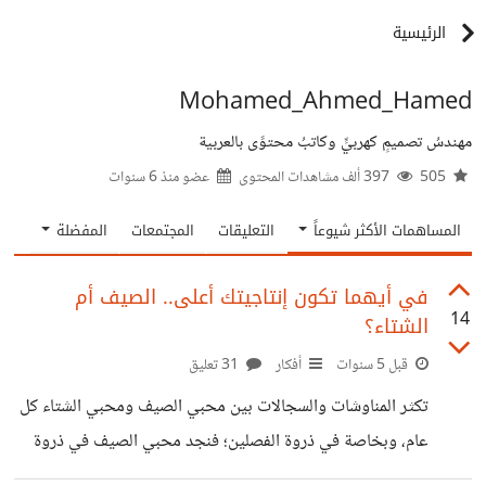
الرئيسية
Mohamed_Ahmed_Hamed
مهندسُ تصميمٍ كهربيٍّ وكاتبُ محتوًى بالعربية
505
397 ألف مشاهدات المحتوى
عضو منذ
6 سنوات
المساهمات الأكثر شيوعاً
التعليقات
المجتمعات
المفضلة
في أيهما تكون إنتاجيتك أعلى.. الصيف أم
14
الشتاء؟
قبل 5 سنوات
أفكار
31 تعليق
تكثر المناوشات والسجالات بين محبي الصيف ومحبي الشتاء كل
عام، وبخاصة في ذروة الفصلين؛ فنجد محبي الصيف في ذروة
الشتاء من بردٍ وأمطارٍ في شهر يناير، يلقون الحُجة على محبي