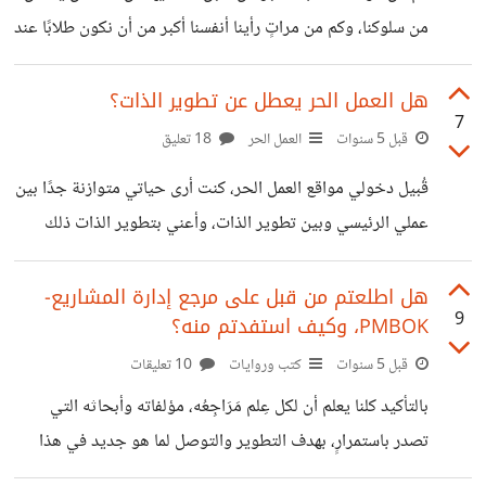
يحصل فيها، بدأت تلك الهواتف تشغل مهامًا كثيرةً مما كانت تقوم
من سلوكنا، وكم من مراتٍ رأينا أنفسنا أكبر من أن نكون طلابًا عند
بها الحواسيب، بل
شخص خبيرٍ بمجال ما، لمجرد أن سنه صغير مثلًا، وكم من
نجاحات كانت لتكون أكبر حجمًا، لو لم نركن لأنفسنا وتضخميها
هل العمل الحر يعطل عن تطوير الذات؟
7
لإنجازنا، فتجعلنا نخلد للراحة والركون.. إنها ببساطة *'الأنا'*.
قبل 5 سنوات
العمل الحر
18 تعليق
يُقصد ب*'الأنا'*، الصورة المثالية المبالغ فيها لأنفسنا، وأننا محور
قُبيل دخولي مواقع العمل الحر، كنت أرى حياتي متوازنة جدًا بين
هذا الكون، وهي الجزء الذي يرفض أن يكون عُرضةً للنقد، كما
عملي الرئيسي وبين تطوير الذات، وأعني بتطوير الذات ذلك
ويحب المدح والثناء على الدوام.
شقين رئيسيين: الأول هو تقوية الاطلاع على مجالي الرئيسي
وما استجد فيه والازدياد من العلم الخاص به، عن طريق التحصُّل
هل اطلعتم من قبل على مرجع إدارة المشاريع-
9
PMBOK، وكيف استفدتم منه؟
على الكورسات والدورات التدريبية ومشاهدة مقاطع الفيديو ذات
الصلة. والشق الثاني هو تطوير المستوى الخاص بي في اللغة
قبل 5 سنوات
كتب وروايات
10 تعليقات
الإنجليزية، عن طريق متابعة الأستاذ الفاضل إبراهيم عادل،
بالتأكيد كلنا يعلم أن لكل عِلم مَرَاجِعُه، مؤلفاته وأبحاثه التي
صاحب القناة المعروفة على يوتيوب، والتي تُسمى *بـ"
تصدر باستمرارٍ، بهدف التطوير والتوصل لما هو جديد في هذا
ZAmericanEnglish"* -والتي أنصح بشدة من يريد
العِلم، وعلم 'إدارة المشاريع' هو فرعٌ من فروع العلم، فشأنه