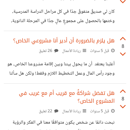
أنواع التصاميم الأربعة لها نفس التسعيرة، صار سعر التصميم
كان لي صديقٌ متفوقٌ جدًا في كل مراحل الدراسة المدرسية،
الواحد يساوي (٢٠/٤)، أي *خمسة آلاف دولار*، فهل نجد ربع هذا
وختمها بالحصول على مجموعٍ عالٍ جدًا في المرحلة الثانوية،
الرقم بمواقع العمل الحر؟ إن قلة سعر المستقلين عن أسعار
حتى أنه يفوق الحد الأدنى المطلوب للالتحاق بكلية الهندسة.
المنظمات المتخصصة، لهو أمر طبيعي منطقي بلا شك؛ إذ
ولكن عندما دخل الكلية صُدِمَ من أمور كثيرة تتعلق بجودة
هل يلزم بالضرورة أن أدير أنا مشروعي الخاص؟
8
التعليم ومستواه الذي كان يأمله، فأخذ يبحث عن السفر خارجًا،
قبل 5 سنوات
ريادة الأعمال
26 تعليق
ووجد ضالته في *ألمانيا*. ولكن لِمَ ألمانيا بالتحديد؟ ##
أغلبنا يعتقد أن ما يحول بيننا وبين إقامة مشروعنا الخاص، هو
التخصصية هي الأساس، وليس القطفُ من كل بستان زهرة!
وجود رأس المال وعمل التخطيط اللازم وفقط! ولكن هل سألنا
تُسمى السنة الأولى لهندسة، ب'السنة الإعدادية'، وهي ببلدنا
أنفسنا، *هل أنا أصلح لإدارة مشروعي الخاص؟* *هل أمتلك من
تحوي كمًا هائلًا من المواد، وذلك
المقوّمات الشخصية التي تؤدي لقيادة ناجحة؟* *هل أنا متحصل
هل تفضل شراكةً مع قريب أم مع غريب في
8
المشروع الخاص؟
على الكفاءة والخبرة اللازمتين؟* بالإجابة على مثل هؤلاء
الأسئلة، يصل المرء لأحد القراريْن، إما أن يدير مشروعه الخاص
قبل 5 سنوات
ريادة الأعمال
22 تعليق
به، أو أن يُسنده لآخر. ولكن *هل من الممكن أن أترك مشروعي
نبحث دائمًا عن شخص يكون متوافقًا معنا في الفكر والرؤية
يديره غيري؟* إن كبار المستثمرين في سوق المال لا يتجهون