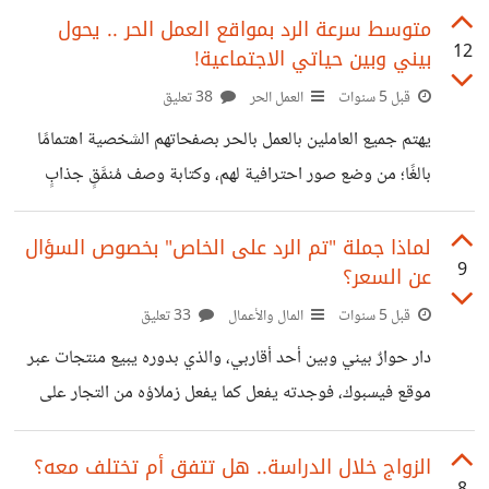
الشتاء اللذين لا يستطيعون الخروج من بيوتهم في هذه أجواء
متوسط سرعة الرد بمواقع العمل الحر .. يحول
12
بيني وبين حياتي الاجتماعية!
قارسة البرودة. ثم نجد محبي الشتاء في ذروة الصيف في شهر
أغسطس، يجادلون بالدلائل محبي الصيف اللذين يتصببون عرقًا
قبل 5 سنوات
العمل الحر
38 تعليق
من شدة الحر. ولكن تناول الفئتين للموضوع يكون بعيدًا عن
يهتم جميع العاملين بالعمل بالحر بصفحاتهم الشخصية اهتمامًا
قضية الإنتاجية والعمل، فأيهما تُفضلون برأيكم من حيث هذين
بالغًا؛ من وضع صور احترافية لهم، وكتابة وصف مُنمَّقٍ جذابٍ
المعيارين؟ #
لبياناتهم ومهاراتهم الشخصية، وكذلك يهتمون بأن يكون التقييم
الخاص بهم أعلى ما يُمكن؛ إذ هذا برهانٌ أن العمل الخاص بهم
لماذا جملة "تم الرد على الخاص" بخصوص السؤال
9
عن السعر؟
على المستوى المأمول. كما ويُضاف لما سبق، *متوسط/مُعدل
سرعة الرد*، ويُقصد به مدى سرعة الرد على العملاء، وبالتأكيد
قبل 5 سنوات
المال والأعمال
33 تعليق
أنه كلما كان الوقت الخاص بسرعة الرد أقل ما يمكن، كلما كان
دار حوارٌ بيني وبين أحد أقاربي، والذي بدوره يبيع منتجات عبر
ذلك أفضل وأشد جذبًا للعميل، ويُعدُّ مؤشرًا أن العميل لن يطول
موقع فيسبوك، فوجدته يفعل كما يفعل زملاؤه من التجار على
انتظاره؛
مواقع التواصل الاجتماعي؛ إذ يُعلِّق تعليقًا موحدًا على جميع منْ
يطلب معرفة السعر في التعليقات، بجملة *"تم الرد على
الزواج خلال الدراسة.. هل تتفق أم تختلف معه؟