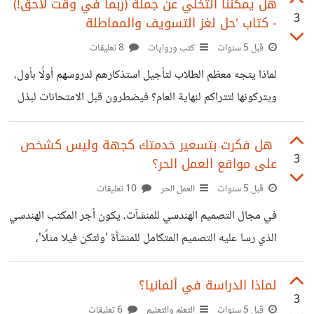
أقل، ثم عندما أطلع على كثير منها، أسأل نفسي سؤالًا، *هل أنا
هل يمكننا التخلي عن جملة (ربما في وقت لاحق!)
3
- كتاب 'حل لغز التسويف والمماطلة
حقًا مَنْ كتبت أو شاركت مثل هذا؟ أم لعله شخص آخر؟*
وجدتني أنشر منشورات أقرب إلى الهراء؛ من مواضيع سطحية أو
قبل 5 سنوات
كتب وروايات
8 تعليقات
نكت أقرب إلى السخف ولا تُضحكني الآن! وليس ما سبق كل
لماذا يتجه معظم الطلاب لتأجيل استذكارهم لدروسهم أولًا بأول،
المشكلة،
ويتركونها لتتراكم لنهاية العام؟ فيضطرون قبل الامتحانات لبذل
أضعاف المجهود الذي كانوا لن يبذلوا ربعه لو كانوا بدأوا في
توقيت باكر، تابعونا لنعرف السر والتحليل المنطقي. إن معنى
هل فكرت بتسعير خدمتك كجهة وليس كشخص
3
على مواقع العمل الحر؟
التسويف بشكل مختصر، أنه *تأجيل غير مبرر* لعمل مهم،
ويترتب على هذا التأجيل أضرار على الفرد. ولكن لِمَ نسوِّفُ
قبل 5 سنوات
العمل الحر
10 تعليقات
ونأجل من أعمالنا المهمة؟ إن الأمر يرجع لسببين: - الأول هو
في مجال التصميم الهندسي للمنشآت، يكون أجر المكتب الهندسي
*"عدم وجود عائد فوري"*: فإننا بطبيعتنا نميل لتسويف وتأخير
الذي رسا عليه التصميم المتكامل للمنشأة 'ولتكن فيلا مثلًا'،
الأعمال التي لن نتحصل
يقترب من *٢٠ ألف دولار!* ويعني التصميم المتكامل أربعة
أشياء، التصميم المعماري والتصميم الداخلي 'الأثاث' والتصميم
لماذا الدراسة في ألمانيا؟
3
الإنشائي والتصميم الكهروميكانيكي، فإذا اعتبرنا -للتسهيل- أن
قبل 5 سنوات
التعلم والتعليم
6 تعليقات