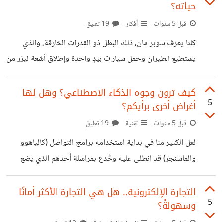
حياته؟
بمجال الهندسة في مصر، فأنا أميل إلى الخبرة العملية على
قبل 5 سنوات
أفكار
19 تعليق
حساب الدراسة الأكاديمية بعد التخرج، ولكن لِمَ؟ ## العلم
يرسخ بالتجربة لا شك وأن أي علم، يحمل في طيّاته قدرًا لا بأس
كلنا يعرف سوبر مان، ذلك البطل ذو القدرات الخارقة، والذي
به من الحفظ،
يستطيع الطيران وحمل سيارات بيدٍ واحدة وإطلاق أشعة ليزر من
عينيه وغير ذلك، مُستمدًا قوته الخارقة تلك من أشعة الشمس
على الكرة الأرضية. ولكن على الرغم من كل ما ذُكر من قدرات
كيف ترون وجوه الذكاء الاصطناعي؟ وهل لها
5
أغراض أخرى برأيكم؟
هائلة، إلا أنه لم يسلم من أن تكون له سلبية أو نقطة ضعف، وهي
نقطة ضعف خطيرة بالمناسبة، تجعل هذا البطل الخارق أضعف
قبل 5 سنوات
تقنية
19 تعليق
من الرجل الأرضي العادي حتى! وهو حجرٌ يُدعى بكريبتونايت؛
لعل الكثير منا في بداية استخدامه برامج التواصل (كالياهوو
فمجرد التعرض لأشعته، يجعل سوبر مان
والماسنجر) قد انطلى عليه وخُدع بمراسلة أحدهم الذي يضع
صورة لرجل أو امرأة، قد أتى بتلك الصورة من على الإنترنت،
وأخذ يكلم بها الناس كأنه هو مَن بالصورة. ولكن هل تصدق أنه
التجارة الإلكترونية.. هل هي التجارة الأكثر أمانًا
5
وسهولةً؟
قد استُحدثت وجوهٌ بشريةٌ لمثل هذه الأغراض، ولكن الفرق هذه