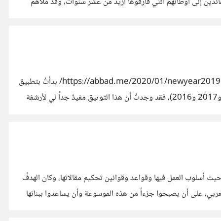
يّون سفنهم عائدين إلى أوطانهم التي فارقوها أزيد من عشر سنوات، وقد ملأهم
س بن ليرتيس، الذي تلاقفتهُ
*نُشِرَت هذه المقالة في الأصل على مدوّنتي، وقد نسختُ محتواها هنا تسهيلاً للقراءة. يمكنك تصفّحها -بتنسيق أفضل برأيي- على المدوّنة:* https://abbad.me/2020/01/newyear2019/ بدأتُ بتطبيق
تجربة “الأهداف السنوية” قبل أربعة سنوات، ومنذ ذلك الحين وأنا أوثّقها سنوياً بتدوينة في نهاية كل عام (كتبتُ تدويناتٍ مماثلة في 2018 و2017 و2016)، فقد وجدتُ أن هذا التوثيق مفيدٌ جداً لي لأرشفة
وعة ويكيبيديا الحرّة، من حيث أسلوب العمل فيها وقواعد وقوانين تحكيم مقالاتها، وكان الهدفُ
ربي، على أن يصبحوا جزءاً من هذه الموسوعة وأن يساعدوا ببنائها