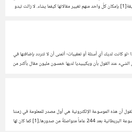
تعليق.) لعلَّ أصعب جانب من نموذج عمل ويكيبيديا هو كيفية الإشراف على محتوى موسوعة إلكترونية يزورها 5 ملايين شخص كل 60 دقيقة[1] بإمكان كلّ واحد منهم تغيير مقالاتها كيفما يشاء. لا زالت تبدو
و كانت لديك أي أسئلة أو تعقيبات- أتمنى أن لا تتردد بإضافتها في
 الشيء عند القول بأن ويكيبيديا لديها خمسون مليون مقال بأكثر من
لقول أن هذه الموسوعة الإلكترونية هي أول مصدر للمعلومة في زمننا
الحالي، فهي خامس أكثر المواقع زيارة على الإنترنت في جميع أنحاء العالم، وقد كانت سبباً في سنة 2010 بإلغاء النسخة المطبوعة من الموسوعة البريطانية بعد 244 عاماً متواصلةً من صدورها،[1] كما كان لها