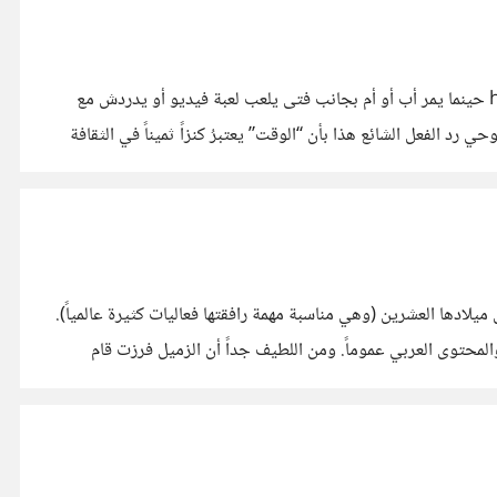
تدوينة نشرتُها اليوم في موضوعٍ يشغلني منذ زمن. #عن “تضييع الوقت” و”استغلاله” في المجتمع العربي https://i.suar.me/gX6o5/m حينما يمر أب أو أم بجانب فتى يلعب لعبة فيديو أو يدردش مع
رد الفعل الشائع هذا بأن “الوقت” يعتبرُ كنزاً ثميناً في الثقافة
يديا بمناسبة ذكرى ميلادها العشرين (وهي مناسبة مهمة رافقتها فعاليات كثيرة عالمياً).
لمحتوى العربي عموماً. ومن اللطيف جداً أن الزميل فرزت قام
بتقسيم الفيديو بطريقة احترافية، إذ يمكن اختيار أي موضوع من موضوعات الحلقة المتنوعة والاستماع إليه مباشرةً. يمكنكم الاستماع للحلقة كاملةً هنا: https://www.youtube.com/watch?
فرزت