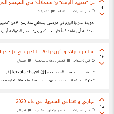
عن “تضييع الوقت” و”استغلاله” في المجتمع العربي 
4
قبل 6 سنوات
ثقافة
3 تعليقات
أصدقائه أو يشاهد فلماً فإن أحد أكثر ردود الفعل المتوقعة أن يت
الاجتماعية العربية أوبأنه من غير المقبول التكاسل عن العمل 
بمناسبة ميلاد ويكيبيديا 20 - التجربة مع عبّاد ديرانيّة
16
قبل 6 سنوات
قصص وتجارب شخصية
تعليقان
تشرفت واست
تتطرق الحلقة إلى مواضيع مهمة متنوعة فيما يتعلق بإدارة محتو
_zjC6qTnc2wyXdGmib6xttJhbjXAdrNnvgvo&ab_channel
تجاربي وأهدافي السنوية في عام 2020
12
قبل 6 سنوات
قصص وتجارب شخصية
تعليقان