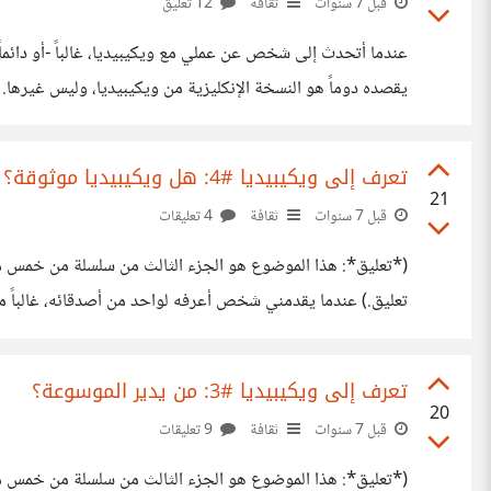
قبل 7 سنوات
ثقافة
12 تعليق
عندما أتحدث إلى شخص عن عملي مع ويكيبيديا، غالباً -أو دائماً
يقصده دوماً هو النسخة الإنكليزية من ويكيبيديا، وليس غيرها. "
وهو ليس كافياً. كرستُ -شخصياً- أكثر من عشر سنوات من حيات
تعرف إلى ويكيبيديا #4: هل ويكيبيديا موثوقة؟
21
قبل 7 سنوات
ثقافة
4 تعليقات
(*تعليق*: هذا الموضوع هو الجزء الثالث من سلسلة من خمس مقالا
تعليق.) عندما يقدمني شخص أعرفه لواحد من أصدقائه، غالباً ما 
نوع: "ويكيبيديا رائعة، ولكن أتعرف ما هي مشكلتها؟ لا يمكنك ال
تعرف إلى ويكيبيديا #3: من يدير الموسوعة؟
20
قبل 7 سنوات
ثقافة
9 تعليقات
(*تعليق*: هذا الموضوع هو الجزء الثالث من سلسلة من خمس مقالا