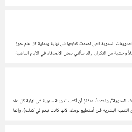
فّحه على مدوّنتي: https://abbad.me/2024/01/newyear2023/ ربما يعرف بعضكم التدوينات السنوية التي اعتدتُ كتابتها في نهاية وبداية كل عام حول
لاً وخشية من التكرار. وقد سألني بعض الأصدقاء في الأيام الماضية
ي المعتاد
ام 2021 بدأتُ منذ ست سنوات بتجربة عادة “الأهداف السنوية”، واعتدتُ منذئذٍ أن أكتب تدوينة سنوية في نهاية كل عام
 التنمية البشرية فلن أستطيع لومك، لأنها كانت تبدو لي كذلك)، وإنما