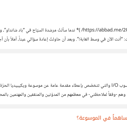
*(لقراءة النسخة الأصلية على مدوّنتي: https://abbad.me/2019/04/11/travel1/ )* ن
: “أنت الآن في وسط الغابة!”. وبعد أن حاولتُ إعادة سؤالي عبثاً، أملاً بأ
هر في المسلسلات الكرتونية. “أنتَ هنا”، قالت لي، وهي تشيرُ بسبابتها إلى م
منذ عدة أسابيع وأنا أنشر سلسلة من الموضوعات في مجتمع حسوب I/O والتي تتخصّص بإعطاء مقدمة عا
هم -وفقاً لملاحظتي- في معظمهم من المدوّنين والمثقفين والمهتمين بالم
 رائعاً، ووجدتُ في الموضوع الأخير (الذي نشر منذ أسبوعين تقريباً)