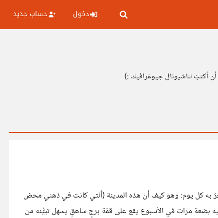
دخول
حساب جديد
 أن أكتبَ لناشيونال جيوغرافيك :)
عرُ به كل يوم: وهو كيف أن هذه المدينة (ألتي كانت في ذهني محض
 بضعة مرات في الأسبوع يقع على قمّة برجٍ شاهقٍ يسهل تبيُّنه من