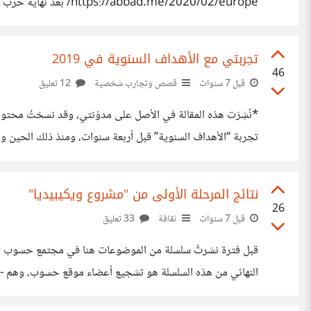
d.me/2020/02/europe
التوق للمّ شمل عائلاتهم ولُقَيَى أبنائهم. وقد عاد كلّ هؤلاء ال
تجربتي مع الأهداف السنوية في 2019
46
قبل 7 سنوات
قصص وتجارب شخصية
12 تعليق
تقدمي وتطوري الشخصي للمستقبل، كما أنَّ التفاعل الإيجابي معها -منذ بدأتُ بنشرها في مجتمع
نتائج المرحلة الأولى من "مشروع ويكيبيديا"
26
قبل 7 سنوات
ثقافة
33 تعليق
النهائي من هذه السلسلة هو تشجيع أعضاء موقع حسوب، وهم -وفق
ولو بمساهمات بسيطة وصغيرة جداً. الآن وبعد مضيّ شهرين تقريبا