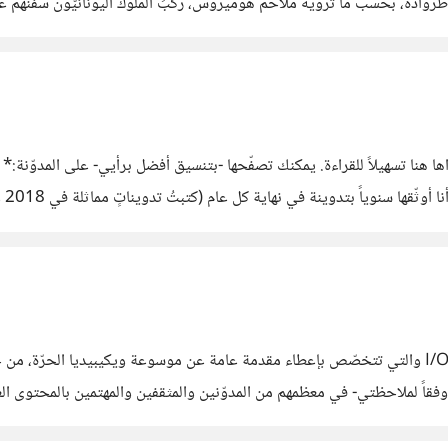
https://abba/ بعد نهاية حرب طروادة، بحسب ما ترويه ملاحم هوميروس، ركبَ الملوك اليونان
ملوك إلى بلادهم واحداً تلو الآخر ما عدا شخصٍ واحدٍ عاثر الحظّ: وهو أوديسيو
 حسوب I/O- شجَّعني على في مدونتي ومشاركتها مع أصدقائي. #
قبل فترة نشرتُ سلسلة من الموضوعات هنا في مجتمع حسوب I/O والتي تتخصّص بإعطاء مقدمة عامة عن موس
اً لملاحظتي- في معظمهم من المدوّنين والمثقفين والمهتمين بالمحتوى الع
ً على بداية المشروع، أشارك معكم النتائج المبدئية للعمل الذي