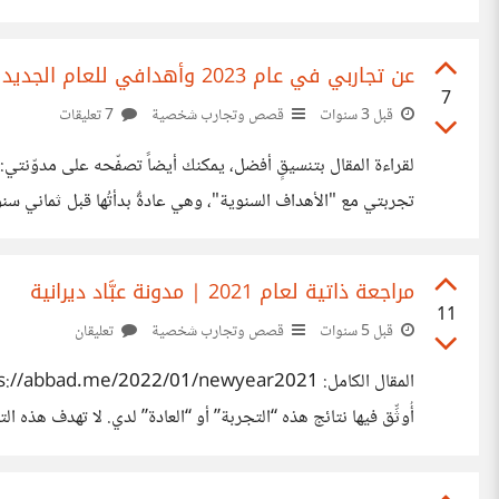
على متن زورقنا. وقد انتهى المطاف بي هنا إثر سلسلة
عن تجاربي في عام 2023 وأهدافي للعام الجديد
7
قبل 3 سنوات
قصص وتجارب شخصية
7 تعليقات
تجربتي مع "الأهداف السنوية"، وهي عادةٌ بدأتُها قبل ثماني سنو
عن تدوينة هذا العام، الذي كان بالنسبة لي مميزاً وحافلاً بالأحد
مراجعة ذاتية لعام 2021 | مدونة عبَّاد ديرانية
11
قبل 5 سنوات
قصص وتجارب شخصية
تعليقان
أُوثِّق فيها نتائج هذه “التجربة” أو “العادة” لدي. لا تهدف هذه
الهدف منها هو أن تكون توثيقاً شخصياً لما قمتُ به خلال العام 