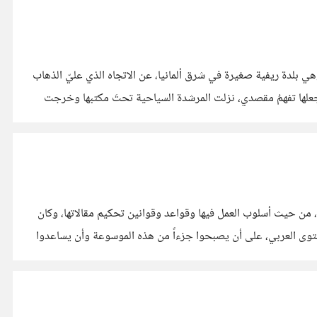
دما سألتُ مرشدة السيّاح في “باد شانداو”، وهي بلدة ريفية صغيرة في شرق ألمانيا، عن الاتجاه الذي عليّ الذهاب
ن أجعلها تفهمُ مقصدي، نزلت المرشدة السياحية تحتَ مكتبها وخرجت
جموعة من
مة عن موسوعة ويكيبيديا الحرّة، من حيث أسلوب العمل فيها وقواعد وقوانين تحكيم مقالاتها، وكان
حتوى العربي، على أن يصبحوا جزءاً من هذه الموسوعة وأن يساعدوا