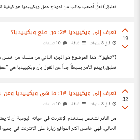
فكرة السماح لكل هؤلاء الأشخاص بـ"العبث" بموسوعة تبدو جنو
تعرف إلى ويكيبيديا #2: من صنع ويكيبيديا؟
19
قبل 8 سنوات
ثقافة
10 تعليقات
(*تعليق*: هذا الموضوع هو الجزء الثاني من سلسلة من خمس مقالا
تعليق.) يبدو الأمر بسيطاً جداً عن القول بأن ويكيبيديا هي "
ثلاثمائة لغة وملياري مساهمة أضاف كلّ واحدة منها متطوع دون
تعرف إلى ويكيبيديا #1: ما هي ويكيبيديا ومن يملكها؟
32
قبل 8 سنوات
ثقافة
10 تعليقات
من النادر لشخص يستخدم الإنترنت في حياته اليومية أن لا يفتح
دورٌ إضافي في تهميش الدوائر المعرفية والكثير من مصادر المعلو