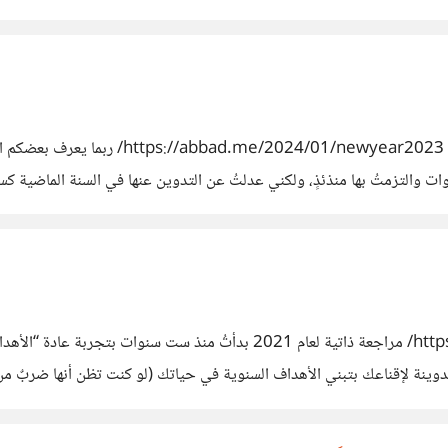
لقراءة المقال بتنسيقٍ أفضل، يمكنك أيضاً تص
ات والتزمتُ بها منذئذٍ، ولكني عدلتُ عن التدوين عنها في السنة الماضية كس
اث بما يكفي حتى يستحقَّ العودة للتدوين، لكني قررتُ أن أُغيِّر أسلوب تدوينت
المقال الكامل: https://abbad.me/2022/01/newyear2021/ مراجعة ذاتية لع
 التدوينة لإقناعك بتبني الأهداف السنوية في حياتك (لو كنت تظن أنها ضربٌ من
المنصرم، وهو أمرٌ أظن أن على كل مرء