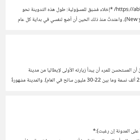
*هذه التدوينة منشورة بالأصل على مدوّنتي على الرابط الآتي (وقد نسختُها هنا لسهولة القراءة):* https://abbad.me/2020/12/newyear2020/ *إخلاء مُسْبَق للمسؤولية: طول هذه التدوينة نحو
4,500 كلمة، أي حوالي عشرين صفحة* قررتُ قبل خمس سنوات أن أبدأ بتجربة فكرة "الأهداف السنوية" (أو ما يسمّى New year resolution)، واعتدتُ منذ ذلك الحين أن أضع لنفسي في بداية كل عام
عام. ومنذ بدأتُ هذه
ُ هنا تسهيلاً للقراءة: https://abbad.me/2020/02/europe/* ## إيطاليا لا أظنّ أن المستحسن للمرء أن يبدأ زيارته الأولى لإيطاليا من مدينة
البندقية، فهي تمثّل أسوأ وأقصى درجات الانمساخ السياحي في هذا البلد، فهي مدينةٌ يزورها سنوياً من السيَّاح 100 ضعف سكَّانها (ففيها 260 ألف نسمة وما بين 22-30 مليون سائح في العام). والمدينة مشهورةٌ
ً على المدونة إن رغبت):*