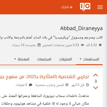
شارك
Abbad_Diraneyya
كاتب ومترجم ومسؤول "ويكيميديا" في بلاد الشام. أهتمّ بالترجمة والأدب واللغ
2.32 ألف
3.33 مليون مشاهدات المحتوى
عضو منذ
10 سنوات
المساهمات
التعليقات
المجتمعات
المفضلة
تجاربي الشخصية (المتأخرة) بـ2025: من سفوح جبل فوجي إلى أسود كينيا والعمل مع أوبر في نيويورك
3
قبل 5 أشهر
قصص وتجارب شخصية
5 تعليقات
شاهدتُ ناطحات سحاب نيويورك الشاهقة وعمرانها الممتدّ على م
مكان خيالي لا وجود له إلا خلفية في مشاهد هوليوود وحلقات مس