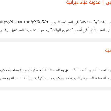
| مدونة عبَّاد ديرانية
لقّى الفتى تأنيباً في أسس “تضييع الوقت” وحسن التخطيط للمستقبل، وقد يوحي 
الجادّ في هذه الثقافة، وهي فكرة مضحكة بعض
متعت بالحديث مع [@ferzatalchayah]‍ في "بودكاست التجربة" هذا الأسبوع، وذلك حلقة مُكرّسة لويكيب
ى النسخة العالمية والعربية من ويكيبيديا وموثوقيته، وكذلك عن الترجمة وا
v=1aKOVIC7TUk&fbclid=IwAR0nyHjSXGK8VppL0yJk-Ps=التجربةمع