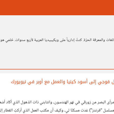
ات والمعرفة الحرّة. كنتُ إدارياً على ويكيبيديا العربية لأربع سنوات. حُلمي هو
رأى البصر من زورقي في نهر الهندسون، وانتابني ذات الذهول الذي أكاد أش
لسل “فرندز”) غدت مسكنًا لي، وكيف أن مكتب العمل الذي أركبُ القطار إليه