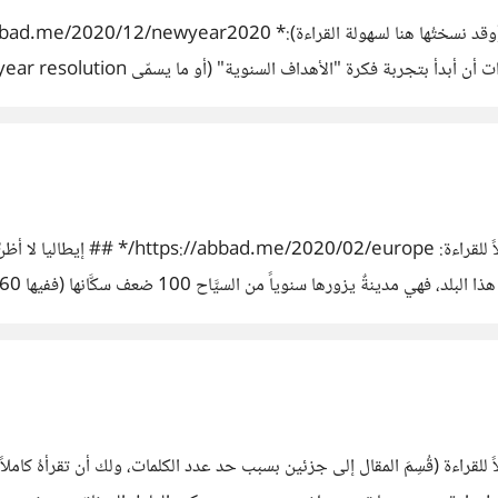
ين" حياتي ودافعاً حقيقياً وفعَّالاً جداً لإنجاز أمورٍ محدَّدة قبل نهاية كل 
*هذا المقال منشور بالأصل على مدونتي، وقد نسخته
لّ عن عشرين يورو، مثلها في ذلك مثل كلفة الأماكن السياحية
لقراءة (قُسِمَ المقال إلى جزئين بسبب حد عدد الكلمات، ولك أن تقرأهُ كاملا