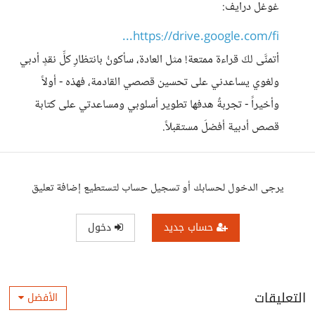
غوغل درايف:
https://drive.google.com/fi...
أتمنَّى لكَ قراءة ممتعة! مثل العادة، سأكونُ بانتظارِ كلِّ نقدٍ أدبي
ولغوي يساعدني على تحسين قصصي القادمة، فهذه - أولاً
وأخيراً - تجربةٌ هدفها تطوير أسلوبي ومساعدتي على كتابة
قصص أدبية أفضلَ مستقبلاً.
يرجى الدخول لحسابك أو تسجيل حساب لتستطيع إضافة تعليق
حساب جديد
دخول
التعليقات
الأفضل