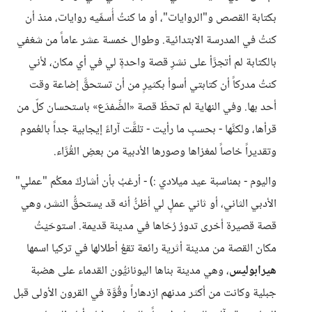
بكتابة القصص و"الروايات"، أو ما كنتُ أُسمِّيه روايات، منذ أن
كنتُ في المدرسة الابتدائية. وطوال خمسة عشر عاماً من شغفي
بالكتابة لم أتجرَّأ على نشرِ قصة واحدةٍ لي في أي مكان، لأني
كنتُ مدركاً أن كتابتي أسوأ بكثيرٍ من أن تستحقَّ إضاعة وقت
أحد بها. وفي النهاية لم تحظَ قصة «الضِّفدَع» باستحسان كلّ من
قرأها، ولكنَّها - بحسبِ ما رأيت - تلقَّت آراءً إيجابية جداً بالعُموم
وتقديراً خاصاً لمغزاها وصورها الأدبية من بعضِ القُرَّاء.
واليوم - بمناسبة عيد ميلادي :) - أرغبُ بأن أشاركَ معكُم "عملي"
الأدبي الثاني، أو ثاني عملٍ لي أظنُّ أنه قد يستحقُّ النشر، وهي
قصة قصيرة أخرى تدورُ رُحَاها في مدينة قديمة. استوحَيْتُ
مكان القصة من مدينة أثرية رائعة تقعُ أطلالها في تركيا اسمها
هيرابوليس
، وهي مدينة بناها اليونانيُّون القدماء على هضبة
جبلية وكانت من أكثر مدنهم ازدهاراً وقُوَّة في القرون الأولى قبل