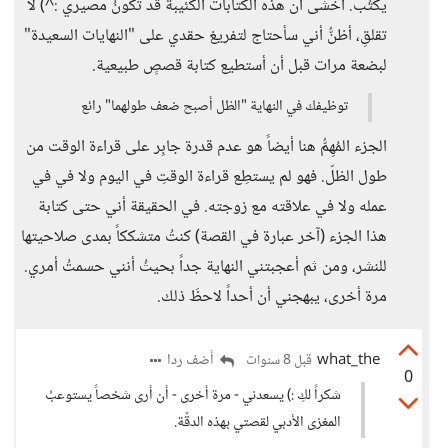
يكتُب. أخشى أن هذه الكتابات الكئيبة قد تكونُ مصيري :^) لا
تقلقِ، أظنُّ أني سأحتاج لتفريغ حقدي على "النهايات السعيدة"
لبضعة مرات قبل أن أستطيع كتابة قصصٍ طبيعية.
توظيفك في النهاية "الظل أصبح ضعف طولهما" رائع
الجزء المُهِمُّ هنا أيضاً هو عدم قدرة جابِر على قراءة الوقت من
طول الظلّ. فهو لم يستطِع قراءة الوقتِ في اليوم ولا في في
عمله ولا في علاقته مع زوجته. في الحقيقة أني حتى كتابة
هذا الجزء (آخر عبارة في القصة) كنتُ متشككاً بمدى صلاحيتها
للنشر، ومن ثم أعجبتني النهاية جداً بحيثُ أنني حسمتُ أمري.
مرة أخرى، يبهجني أن أحداً لاحظَ ذلك.
what_the
أضف ردا
قبل 8 سنوات
0
شكراً لكِ :) يسعدني - مرة أخرى - أن أرى شخصاً يستوعبُ
المغزى الأدبي لقصتي بهذه الدقّة.