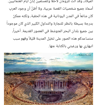
الميلاد، وقد آلت للرومان لاحقاً وللمسلمين إبانَ أيام العثمانيين.
أسماءُ جميع شخصيات القصة عربية، ولا أظنُّ أن وجود العربِ
كان شائعاً في المدن اليونانية في هذه الحقبة، ولكنه ممكنٌ
بدرجة بسيطة بالنظر للتجارة والتداولِ الكبير الذي كان موجوداً
بين جميع بلدان البحر المتوسّط في العصور القديمة. أخيراً،
ستساعدكم هذه الصور على تخيّل المدينة قليلاً وفهمِ سبب
انبهاري بها ورغبتي بالكتابة عنها.