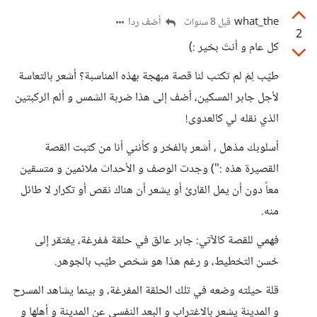
what_the
أضف ردا
قبل 8 سنوات
2
كل عام و أنتَ بخير :)
طيّب لِمَ لم تكتب لنا قصة مبهجة بهذه المناسبة؟ أشعر بالتعاسة
لأجل جابر المسكين، أضف إلى هذا ضربة الشمس و ألم الركبتين
الذي نقله لي كالعدوى!
أسلوبك مذهل ، أشعر بالفخر و كأنني أنا من كتبت القصة
القصيرة هذه :") وجدت الوصف و الأحداث ملائمين و متسقين
معاً دون أن يمل القارئ أو يشعر أن هناك نقص أو تكرار لا طائل
منه.
فهمي للقصة كالآتي: جابر عالق في حلقة مُفرغة، يفتقر إلى
حُسن التخطيط، و رغم هذا هو شخص طيّب بالجوهر.
قلة حيلته وضعه في تلك الحلقة المفرغة، و بينما يشاهد المسرح
و المدينة يشعر بالاغتراب و البعد النفسي عن المدينة و أهلها و