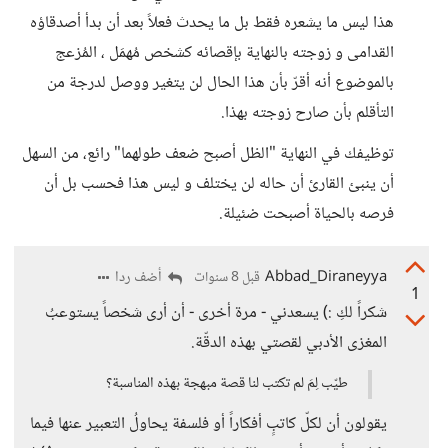
هذا ليس ما يشعره فقط بل ما يحدث فعلاً بعد أن بدأ أصدقاؤه
القدامى و زوجته بالنهاية بإقصائه كشخص مُهمَل ، المُزعج
بالموضوع أنه أقرّ بأن هذا الحال لن يتغير ووصل لدرجة من
التأقلم بأن صارح زوجته بهذا.
توظيفك في النهاية "الظل أصبح ضعف طولهما" رائع، من السهل
أن ينبئ القارئ أن حاله لن يختلف و ليس هذا فحسب بل أن
فرصه بالحياة أصبحت ضئيلة.
Abbad_Diraneyya
أضف ردا
قبل 8 سنوات
1
شكراً لكِ :) يسعدني - مرة أخرى - أن أرى شخصاً يستوعبُ
المغزى الأدبي لقصتي بهذه الدقّة.
طيّب لِمَ لم تكتب لنا قصة مبهجة بهذه المناسبة؟
يقولون أن لكلّ كاتبٍ أفكاراً أو فلسفة يحاولُ التعبير عنها فيما