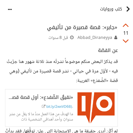
كتب وروايات
«جابر»: قصة قصيرة من تأليفي
11
Abbad_Diraneyya
قبل 8 سنوات
عن القصّة
قد يذكرُ البعض منكم موضوعاً نشرتُه منذ ثلاثة شهور هنا جرَّبتُ
فيه - لأوَّل مرة في حياتي - نشر قصة قصيرة من تأليفي (وهي
قصّة «الضِّفدَع» الغريبة:
«نقيقُ الضّفدع»: أول قصة قصيرة "منشورةٍ" لي - حسوب I/O
bit.ly/2wxVD6B).
ما الهدفُ من هذا العمل منذُ ما لا يقلّ عن عشر
سنواتٍ وأحد أهدافي الشخصية ذات
لم أكُن أدري حقيقة ما هي الاستجابة التي عليَّ توقُّعُها، فقد بدأتُ