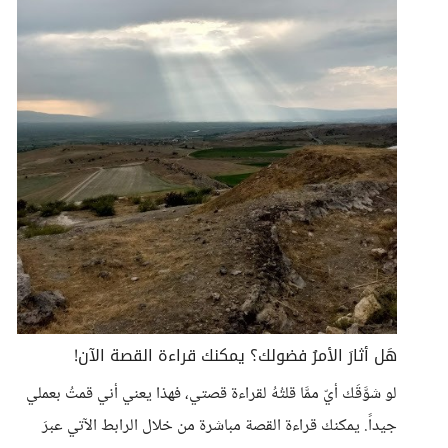
هَل أثارَ الأمرُ فضولك؟ يمكنك قراءة القصة الآن!
لو شوَّقَك أيّ ممَّا قلتُهُ لقراءة قصتي، فهذا يعني أني قمتُ بعملي
جيداً. يمكنك قراءة القصة مباشرة من خلال الرابط الآتي عبرَ