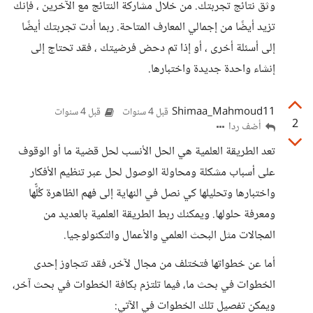
وثق نتائج تجربتك. من خلال مشاركة النتائج مع الآخرين ، فإنك
تزيد أيضًا من إجمالي المعارف المتاحة. ربما أدت تجربتك أيضًا
إلى أسئلة أخرى ، أو إذا تم دحض فرضيتك ، فقد تحتاج إلى
إنشاء واحدة جديدة واختبارها.
Shimaa_Mahmoud11
قبل 4 سنوات
قبل 4 سنوات
2
أضف ردا
تعد الطريقة العلمية هي الحل الأنسب لحل قضية ما أو الوقوف
على أسباب مشكلة ومحاولة الوصول لحل عبر تنظيم الأفكار
واختبارها وتحليلها كي نصل في النهاية إلى فهم الظاهرة كُلََّها
ومعرفة حلولها. ويمكنك ربط الطريقة العلمية بالعديد من
المجالات مثل البحث العلمي والأعمال والتكنولوجيا.
أما عن خطواتها فتختلف من مجال لآخر، فقد تتجاوز إحدى
الخطوات في بحث ما، فيما تلتزم بكافة الخطوات في بحث آخر،
ويمكن تفصيل تلك الخطوات في الآتي: