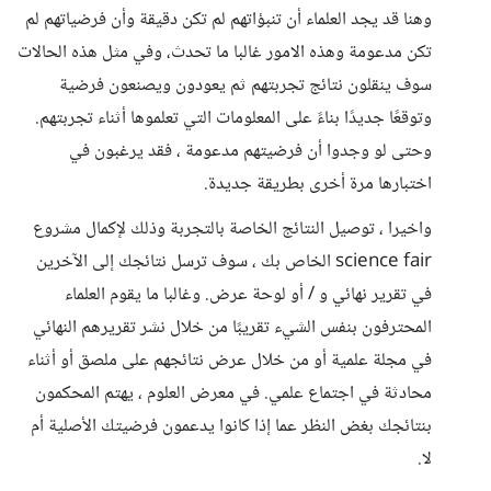
وهنا قد يجد العلماء أن تنبؤاتهم لم تكن دقيقة وأن فرضياتهم لم
تكن مدعومة وهذه الامور غالبا ما تحدث، وفي مثل هذه الحالات
سوف ينقلون نتائج تجربتهم ثم يعودون ويصنعون فرضية
وتوقعًا جديدًا بناءً على المعلومات التي تعلموها أثناء تجربتهم.
وحتى لو وجدوا أن فرضيتهم مدعومة ، فقد يرغبون في
اختبارها مرة أخرى بطريقة جديدة.
واخيرا ، توصيل النتائج الخاصة بالتجربة وذلك لإكمال مشروع
science fair الخاص بك ، سوف ترسل نتائجك إلى الآخرين
في تقرير نهائي و / أو لوحة عرض. وغالبا ما يقوم العلماء
المحترفون بنفس الشيء تقريبًا من خلال نشر تقريرهم النهائي
في مجلة علمية أو من خلال عرض نتائجهم على ملصق أو أثناء
محادثة في اجتماع علمي. في معرض العلوم ، يهتم المحكمون
بنتائجك بغض النظر عما إذا كانوا يدعمون فرضيتك الأصلية أم
لا.