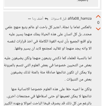
بالضبط.
afifa08_hamza
أضف ردا
قبل 4 سنوات
0
بالعكس تماما يا نجلة، اعتبر كل باحث او عالم يتبع منهج علمي
محدد، بل كل انسان على هذه الحياة يملك منهجا يسير عليه
ولو اقنع الجميع بأن لديه القوة الكاملة في اخذ قرارات لنفسه
الا وانه يجد منهجا او تقاليد لمجتمع لابد ان يسير وفقها.
اما بالنسبة للعلماء كما ذكىتي يتبعون منهجا ولكن يضيفون عليه
بعض من التحيين خصوصا في بعض العلوم التي تتسم بالمرونة
ولا يمكن ان تكون نتائجها صادقة مئة بالمئة لذلك يضيفون
بعض من التنبؤات .
ولكن ما اعيبه حقا على هذه العلوم خصوصا الانسانية منها
نتائجها لا يمكن تعميمها او حتى اسقاطها في مجتمعات اخرى،
بالرغم من كل ذلك قد يصرف فيخا الباحث اموالا وجهده الكبير