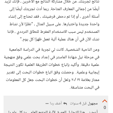
نتائج تجربتك. من خلال مشاركة النتائج مع الآخرين ، فإنك تزيد
أيضًا من إجمالي المعارف المتاحة. ربما أدت تجربتك أيضًا إلى
أسئلة أخرى ، أو إذا تم دحض فرضيتك ، فقد تحتاج إلى إنشاء
واحدة جديدة واختبارها. على سبيل المثال ، "نظرًا لأن نشاط
المستخدم ليس سبب الاستخدام المفرط للنطاق الترددي ، فإننا
نشك الآن في أن هناك عملية آلية تعمل ظهرًا كل يوم."
ومن الناحية الشخصية، كانت لي تجربة في الدراسة الجامعية
في مرحلة نيل شهادة الماستر في إعداد بحث علمي وفق منهجية
علمية دقيقة. وأكيد بإتباع خطوات الطريقة العلمية تكون النتيجة
إيجابية وعلمية. وحصلت وفق اتباع خطوات البحث إلى تقدير
ممتاز بعلامة ١٩ /٢٠ ولعل أن خطوات البحث جعل كل المعلومات
في البحث متناسقة.
مجهول
أضف ردا
قبل 4 سنوات
0
أعجبني هذا التحليل العميق لآلية المنهج العلمي بشكل عام يا