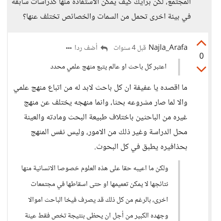
المجتمع، لكن برأيك كيف يمكن الاستفادة منها كدراسات سابقة
في بيئة اخرى تحمل من السمات والخصائص تختلف عنها؟
Najla_Arafa
أضف ردا
قبل 4 سنوات
0
اعتبر كل باحث او عالم يتبع منهج علمي محدد
ما اقصده يا عفيفة ان كل باحث لابد له من اتباع منهج علمي
والا لما صار مشروعه بحثا، وانما منهجه يختلف عن منهج
غيره من الباحثين باختلاف طبيعة البحث ومادته والعينة
محل الدراسة وغير ذلك من الامور، وليس نفس المنهج
بحذافيره يطبق في كل البحوث.
ولكن ما اعيبه حقا على هذه العلوم خصوصا الانسانية منها
نتائجها لا يمكن تعميمها او حتى اسقاطها في مجتمعات
اخرى، بالرغم من كل ذلك قد يصرف فيخا الباحث اموالا
وجهده الكبير من أجل ان يحظى بنتيجة تخص فقط عينة