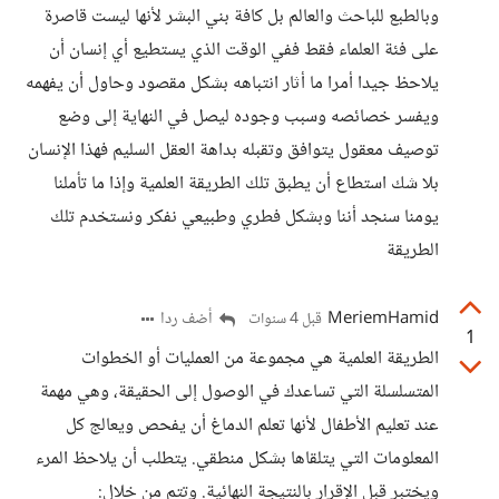
وبالطبع للباحث والعالم بل كافة بني البشر لأنها ليست قاصرة
على فئة العلماء فقط ففي الوقت الذي يستطيع أي إنسان أن
يلاحظ جيدا أمرا ما أثار انتباهه بشكل مقصود وحاول أن يفهمه
ويفسر خصائصه وسبب وجوده ليصل في النهاية إلى وضع
توصيف معقول يتوافق وتقبله بداهة العقل السليم فهذا الإنسان
بلا شك استطاع أن يطبق تلك الطريقة العلمية وإذا ما تأملنا
يومنا سنجد أننا وبشكل فطري وطبيعي نفكر ونستخدم تلك
الطريقة
MeriemHamid
أضف ردا
قبل 4 سنوات
1
الطريقة العلمية هي مجموعة من العمليات أو الخطوات
المتسلسلة التي تساعدك في الوصول إلى الحقيقة، وهي مهمة
عند تعليم الأطفال لأنها تعلم الدماغ أن يفحص ويعالج كل
المعلومات التي يتلقاها بشكل منطقي. يتطلب أن يلاحظ المرء
ويختبر قبل الإقرار بالنتيجة النهائية. وتتم من خلال: