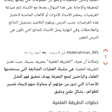
القبلية وحتى التخمينات وجمع كل المعلومات التي يمكنها إيصالنا
للحقيقة والإجابة على هذا السؤال، بعدها مع الأستاذ تتم صياغة
الفرضيات، يحضر الأستاذ الأدوات أو الألعاب المناسبة لاختبار
هذه الفرضيات حسب الدرس، ويقوم التلاميذ بتسجيل النتائج
والملاحظات وفي النهاية يصل الأستاذ للنتائج التي تكون هي
الدرس المقرر.
Abdelrahman_985
أضف ردا
قبل 4 سنوات
1
بإمكاننا أن نعرف "الطريقة العلمية" بتعريف بسيط، حيث تعتبر
الطريقة العلمية:
هي سلسلة العمليات المتتابعة التي يستخدمها
العلماء والباحثين لجمع المعرفة بهدف تحقيق فهمٍ أفضل
للأحداث التي تدور من حولهم، أو محاولة منهم لإيجاد تفسيرٍ
للظواهر ، بشكلٍ علميٍّ ودقيقٍ.
خطوات الطريقة العلمية