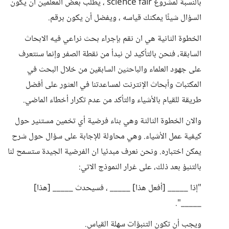
بالنسبة لمشروع science fair ، يطلب بعض المعلمين أن يكون
السؤال شيئًا يمكنك قياسه ، ويفضل أن يكون برقم.
الخطوة الثانية هي ان نقم بإجراء بحث نراعي فيه الابحاث
السابقة، فنحن بالتأكيد لن نبدأ من نقطة الصفر وإنما سنتعرف
على جهود العلماء والباحثين السابقين من خلال البحث في
المكتبات وأبحاث الإنترنت لمساعدتنا في العثور على أفضل
طريقة للقيام بالأشياء والتأكد من عدم تكرار أخطاء الماضي.
والان الخطوة الثالثة وهي بناء فرضية أي تخمين مستنير حول
كيفية عمل الأشياء. وهي محاولة للإجابة على سؤال حول شرح
يمكن اختباره. ونحن نعرف مبدئيا ان الفرضية الجيدة ستسمح لنا
بالتنبؤ بعد ذلك، على غرار النموذج الاتي:
"إذا _____ [أفعل هذا] _____ ، فسيحدث _____ [هذا]
_____".
ويجب أن تكون التنبؤات سهلة القياس.