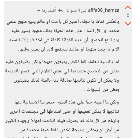
afifa08_hamza
أضف ردا
قبل 4 سنوات
0
بالعكس تماما يا نجلة، اعتبر كل باحث او عالم يتبع منهج علمي
محدد، بل كل انسان على هذه الحياة يملك منهجا يسير عليه
ولو اقنع الجميع بأن لديه القوة الكاملة في اخذ قرارات لنفسه
الا وانه يجد منهجا او تقاليد لمجتمع لابد ان يسير وفقها.
اما بالنسبة للعلماء كما ذكىتي يتبعون منهجا ولكن يضيفون عليه
بعض من التحيين خصوصا في بعض العلوم التي تتسم بالمرونة
ولا يمكن ان تكون نتائجها صادقة مئة بالمئة لذلك يضيفون
بعض من التنبؤات .
ولكن ما اعيبه حقا على هذه العلوم خصوصا الانسانية منها
نتائجها لا يمكن تعميمها او حتى اسقاطها في مجتمعات اخرى،
بالرغم من كل ذلك قد يصرف فيخا الباحث اموالا وجهده الكبير
من أجل ان يحظى بنتيجة تخص فقط عينة محددة من