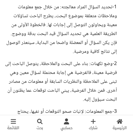
1-تحديد السؤال المراد معالجته: من خلال جمع معلومات
وملاحظات متعلقة بموضوع البحث، يطرح الباحث تساؤلات
معينة ويحاولون التوصل إلى إجابات لها. فالخطوة الأولى من
الطريقة العلمية هي تحديد السؤال قيد البحث بدقة ووضوح.
فإن يكن السؤال أو المعضلة واضحا من البداية، سيتعذر الوصول
إلى نتائج كافية ومرضية.
2-وضع تكهنات: بناء على البحث والملاحظة، يتوصل الباحث إلى
فرضية معينة، فالفرضية هي إجابة محتملة لسؤال معين وهي
تبنى على الملاحظة والنظريات السابقة أو معلومات من مصادر
أخرى. فمن خلال الفرضية، يبني الباحث توقعات عما يظنون أن
البحث سيؤول إليه.
3-جمع المعلومات: لإثبات صحو التوقعات أو نفيها، يحتاج
الباحث إلى دليل ولهذه الغاية عدة استراتيجيات كالمراقبة في
الرئيسية
شارك
حسابي
بحث
القائمة
بيئة طبيعية أو مختبر أو من خلال نموذج مصمم. فالباحث يقرر