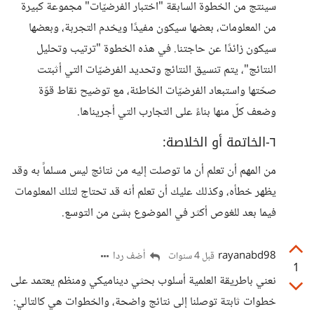
سينتج من الخطوة السابقة "اختبار الفرضيّات" مجموعة كبيرة
من المعلومات، بعضها سيكون مفيدًا ويخدم التجربة، وبعضها
سيكون زائدًا عن حاجتنا. في هذه الخطوة "ترتيب وتحليل
النتائج"، يتم تنسيق النتائج وتحديد الفرضيّات التي أثبتت
صحّتها واستبعاد الفرضيّات الخاطئة، مع توضيح نقاط قوّة
وضعف كلّ منها بناءً على التجارب التي أجريناها.
٦-الخاتمة أو الخلاصة:
من المهم أن تعلم أن ما توصلت إليه من نتائج ليس مسلماً به وقد
يظهر خطأه، وكذلك عليك أن تعلم أنه قد تحتاج لتلك المعلومات
فيما بعد للغوص أكثر في الموضوع بشئ من التوسع.
rayanabd98
أضف ردا
قبل 4 سنوات
1
نعني باطريقة العلمية أسلوب بحثي ديناميكي ومنظم يعتمد على
خطوات ثابتة توصلنا إلى نتائج واضحة، والخطوات هي كالتالي: