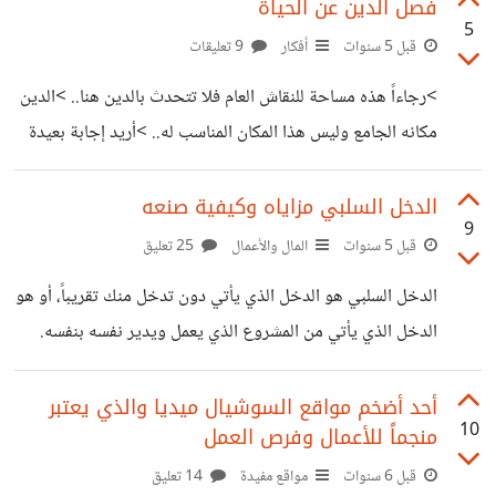
عن برمجية معقدة ومشفّرة يمكن تداولها بين الأجهزة المختلفة
فصل الدين عن الحياة
5
دون وساطة البنوك، فكما نعلم أن التداول المتعارف عليه الآن
قبل 5 سنوات
أفكار
9 تعليقات
يحتاج إلى البنوك كوسيط ولا يتم استخدام أي عملة بمعنى أن
>رجاءاً هذه مساحة للنقاش العام فلا تتحدث بالدين هنا.. >الدين
التداول يكون عبارة عن رقم يزيد في حساب وينقص في
مكانه الجامع وليس هذا المكان المناسب له.. >أريد إجابة بعيدة
الحساب المقابل. أما في العملة الرقمية فالأمر مختلف فهي كالمال
عن الدين.. >يجب الفصل بين الدين والسياسة.. >لا أريد مقالاً
الحقيقي
دينياً أريد مقالاً واقعياً.. والكثير الكثير من مثل هذه العبارات
الدخل السلبي مزاياه وكيفية صنعه
9
نسمعها هنا وهناك يحضنا فيها البعض عن الفصل بين الدين
قبل 5 سنوات
المال والأعمال
25 تعليق
والحياة.. فهل يمكن بالفعل الفصل بين الدين والحياة؟ وما سبب
الدخل السلبي هو الدخل الذي يأتي دون تدخل منك تقريباً، أو هو
ظهور نزعة الفصل هذه؟ أرى أنه يستحيل فصل الدين عن الحياة!
الدخل الذي يأتي من المشروع الذي يعمل ويدير نفسه بنفسه.
السبب في ذلك أن الإسلام جاء بنظام شامل لكل
هذا باختصار هو تعريف الدخل السلبي، إنه دخل يأتيك بغير
مجهود وذلك لأنك أحكمته بطريقة تجعله يعمل في نظام مغلق
أحد أضخم مواقع السوشيال ميديا والذي يعتبر
10
منجماً للأعمال وفرص العمل
متكامل الأجزاء. ##لنأخذ مثالاً عليه: بناء يحوي خمسة شقق
سكنية يشرف عليها أحد المكاتب العقارية بمقابل أجر محدد
قبل 6 سنوات
مواقع مفيدة
14 تعليق