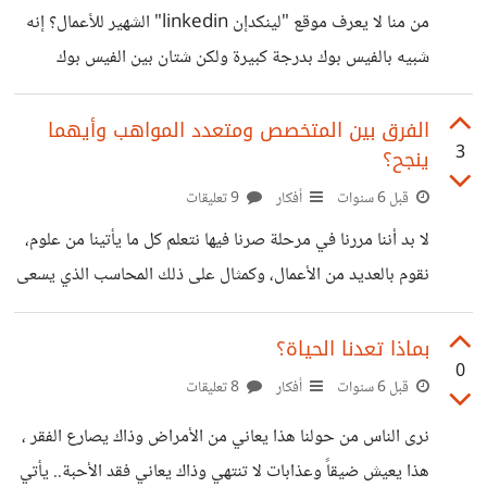
ويقوم بإيداع الإيجار الشهري في حساب المالك. هذا الدخل عبارة
من منا لا يعرف موقع "لينكدإن linkedin" الشهير للأعمال؟ إنه
عن دخل سلبي يأتي لمالك المشروع في كل شهر دون
شبيه بالفيس بوك بدرجة كبيرة ولكن شتان بين الفيس بوك
ولينكدإن. يضم لينكدإن ملايين الشركات الكبيرة والصغيرة حول
العالم، العربية وغير العربية، وتنشر فيه الآلاف من فرص العمل
الفرق بين المتخصص ومتعدد المواهب وأيهما
3
ينجح؟
يومياً.. يستخدمه المدراء في إيجاد أفضل الكفاءات لشركاتهم،
وفيه يتم نشر فرص العمل قبل نشرها في أي مكان آخر. إن لم
قبل 6 سنوات
أفكار
9 تعليقات
يكن لديك بروفايل على موقع لينكد إن بعد فلا بد لك من إنشاء
لا بد أننا مررنا في مرحلة صرنا فيها نتعلم كل ما يأتينا من علوم،
واحد.. في البروفايل الذي يبدو مثل سيرة ذاتية
نقوم بالعديد من الأعمال، وكمثال على ذلك المحاسب الذي يسعى
إلى تعلم اللغة الإنجليزية وإتقان الفوتوشوب والدخول في برمجة
الويب.. أو طالب الهندسة الذي يخرج من دورة في التصميم
بماذا تعدنا الحياة؟
0
ليدخل في دورة صيانة الموبايل ثم يجلس في المنزل ويتابع
قبل 6 سنوات
أفكار
8 تعليقات
فيديوهات برمجة التطبيقات.. هل مرّ أحد بمثل هذا التشتت؟ لقد
نرى الناس من حولنا هذا يعاني من الأمراض وذاك يصارع الفقر ،
مررت به في إحدى المراحل.. كنت أريد تعلم كل ما يمكن أن
هذا يعيش ضيقاً وعذابات لا تنتهي وذاك يعاني فقد الأحبة.. يأتي
يفيدني في يوم من الأيام..