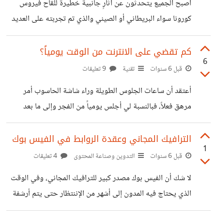
أصبح الجميع يتحدثون عن آثارٍ جانبية خطيرة للقاح فيروس
بتقديم الخدمة للعميل وتحصيل المستحقات، ليبدأ العمل من
كورونا سواء البريطاني أو الصيني والذي تم تجربته على العديد
جديد مع عميل آخر وهكذا،
من البشر ولا زالت التجارب مستمرة. في نفس الوقت الذي تم
الإعلان فيه عن هجمة جديدة للوباء أشد فتكاً من الهجمات
كم تقضي على الانترنت من الوقت يومياً؟
6
السابقة. لنقل إن إصداراً جديداً من هذا المرض قد انتشر بالفعل
قبل 6 سنوات
تقنية
9 تعليقات
في العديد من الدول وهذا "الإصدار" أو "الطفرة" لا ينفع معها
أعتقد أن ساعات الجلوس الطويلة وراء شاشة الحاسوب أمر
اللقاح ذي الآثار الجانبية الشديدة. كأن العالم يراوح في مكانه
مرهق فعلاً، فبالنسبة لي أجلس يومياً من الفجر وإلى ما بعد
دون أي تقدم يُذكر. هذا يدفعنا للقول بأن
غروب الشمس وراء شاشة الكمبيوتر، وبالطبع هذا يتضمن عملي
عن بُعد أيضاً.. أحياناً أشعر بآلام في الظهر والرقبة والعينين، رغم
الترافيك المجاني وعقدة الروابط في الفيس بوك
1
أخذي لفترات استراحة متقطعة لكن في كثير من الأحيان أكون
قبل 6 سنوات
التدوين وصناعة المحتوى
4 تعليقات
منعمساً في عمل ما لدرجة أني أنسى نفسي وتمر الساعات دون
لا شك أن الفيس بوك مصدر كبير للترافيك المجاني، وفي الوقت
إحساس بها.. هل تعانون مثل معاناتي؟ خاصة في ظروف الحظر
الذي يحتاج فيه المدون إلى أشهر من الإننتظار حتى يتم أرشفة
الذي فرضة انتشار وباء الكورونا هذه الفترة؟ لعل هذا
مقالاته في جوجل وحصوله على ترافيك من محرك البحث،