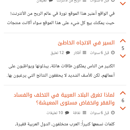
قبل 6 سنوات
الربح من الانترنت
تعليقان
يختارك أو يختار منتجك؟ إنها خلطة التسويق السحرية والتي
في الواقع أعتبر هذا الموقع ثورة في عالم الربح من الأنترنت!
تجذب إليك المال.. الناس لا تهتم بك أو بشخصيتك وإنجازاتك
حيث يمكنك بيع كل شيء على هذا الموقع سواء أكانت منتجات
بقدر ما تهتم بإشباع حاجاتها.. النقطة الفاصلة
رقمية أم منتجات فيزيائية أم كانت اشتراكات. بالإضافة إلى أنه
موقع مجاني يمكنك فتح حساب عليه ورفع منتجاتك الرقمية
السير في الاتجاه الخاطئ
5
ويتكفل الموقع بأمور البيع والتحصيل بشكل أوتوماتيكي
قبل 6 سنوات
أفكار
12 تعليق
ويتقاضى الموقع عمولة بسيطة عن كل عملية بيع. يمكن إنشاء
الكثير من الناس يملكون طاقات هائلة، يبذلونها ويواظبون على
متجر إلكتروني كامل عليه وعرض كافة المنتجات القابلة للبيع
أعمالهم، لكن للأسف الشديد لا يحققون النتائج التي يرغبون بها.
سواء أكانت كتب إلكترونية أو تسجيلات صوتية أو فيديوهات
هذه مأساة المآسي في عالمنا الحديث.. السير في الاتجاه
تعليمية أو غيرها.. يحوي
الخاطئ. لو أن هذه الطاقات والمهارات تم توظيفها في مكانها
لماذا تغرق البلاد العربية في التخلف والفساد
6
والفقر وانخفاض مستوى المعيشة؟
الصحيح لأنتجت نتائج رائعة، لكن المؤسف أن هذا لا يحدث في
أغلب الأحيان.. فمن له ميول في الطب ويسعى جاهداً للعناية
قبل 6 سنوات
ثقافة
10 تعليقات
بالناس يدخل كلية الهندسة الميكانيكية ويعمل في تجارة الأغذية!
كلمات نسمعها كثيراً: العرب متخلفون، الدول العربية فقيرة،