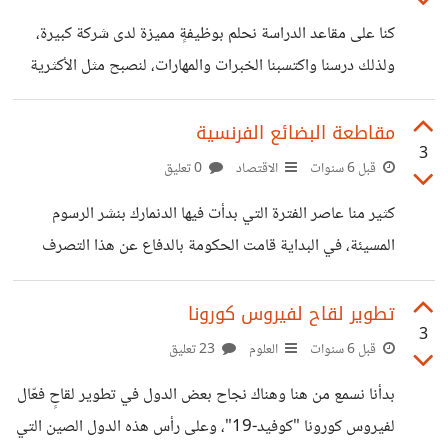
الهاتف، وبعد انقضاء هذه الشهور الأربعة بدون تسجيل لن تعمل
كنا على مقاعد الدراسة نحلم بوظيفةٍ مميزة لدى شركة كبيرة،
الشبكة على الهاتف. في الواقع مبلغ التقييد أصبح كبيراً ولهذا
ولذلك درسنا واكتسبنا الخبرات والمهارات، لنصبح مثل الأكثرية
يلجأ الكثير من الناس إلى تغيير رقم "الإيمي" للهاتف
في مجتمعنا نسعى للعمل لدى الآخرين. سواء أكان العمل لدى
شركة مرموقة أم في دكان صغير يظل المبدأ واحد وهو "العمل
مقاطعة البضائع الفرنسية
3
لحساب الغير" مع الأسف الشديد المدارس والجامعات والمعاهد
قبل 6 سنوات
الاقتصاد
0 تعليق
في عالمنا هذا موجهة نحو تسخير طلابها لخدمة رؤوس الأموال،
كثير منا عاصر الفترة التي بدأت فيها الدنمارك بنشر الرسوم
ونظام التعليم لدينا يخرّج أجراء لدى الآخرين. هذا هو النظام
المسيئة، في البداية قامت الحكومة بالدفاع عن هذا التصرف
الرأسمالي الذي يحصر الثروة في أيدي القلة من الناس، وهذه
تحت بند حرية التعبير، ولكن مع مقاطعة المسلمين للمنتجات
القلة هي التي
الدنماركية والتأثر الشديد للاقتصاد والشركات الدنماركية
تطوير لقاح لفيروس كورونا
3
بالمقاطعة كانت عملية منع تلك الرسوم وقيام الحكومة بالاعتذار
قبل 6 سنوات
العلوم
23 تعليق
للمسلمين بشكل رسمي. لعل ماكرون يجهل تلك الحادثة أو لعل
بدأنا نسمع من هنا وهناك نجاح بعض الدول في تطوير لقاحٍ فعّال
السعي وراء الاحتفاظ بكرسيه الرئاسي أعماه عن حقيقة أن
لفيروس كورونا "كوفيد-19"، وعلى رأس هذه الدول الصين التي
الاقتصاد الفرنسي سيتعرض لهزة كبيرة قد تطيح بكرسي ماكرون