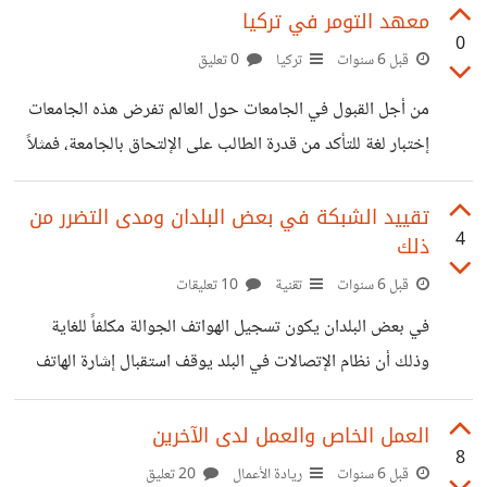
يستطيع الحصول على ترافيك غزير من مجموعات الفيس بوك
معهد التومر في تركيا
0
الجاهزة. تكمن المشكلة هنا في أن فيسبوك لا يحب منح الترافيك
قبل 6 سنوات
تركيا
0 تعليق
مجاناً للمدونين، بل لا بد لهم من الدفع وعمل إعلان ممول
من أجل القبول في الجامعات حول العالم تفرض هذه الجامعات
للحصول على الترافيك وإلا فاحتمال حظر الرابط من الفيس بوك
إختبار لغة للتأكد من قدرة الطالب على الإلتحاق بالجامعة، فمثلاً
وارد جداً. أغلب الدومينات المجانية تتعرض للحظر من
بالنسبة للجامعات البريطانية تفرض اختبار ILETS والجامعات
الأمريكية اختبار TOFEL أما بالنسبة للجامعات التركية فاختبارها
تقييد الشبكة في بعض البلدان ومدى التضرر من
4
ذلك
هو TÖMER وهو اختبار معد لغير الناطقين باللغة التركية
ومركزه أنقرة وفيما يلي معلومات مفصلة عن معهد التومر:
قبل 6 سنوات
تقنية
10 تعليقات
https://malumat5.blogspot.com/2019/06/Inform
في بعض البلدان يكون تسجيل الهواتف الجوالة مكلفاً للغاية
ation-about-the-Tomer-Institute.html
وذلك أن نظام الإتصالات في البلد يوقف استقبال إشارة الهاتف
الذي لم يسجل لديه، وطبعاً يتطلب التسجيل دفع مبلغ كبير نسبياً
قد يفوق ثمن الهاتف! قد تأتي إلى تركيا مثلاً ومعك هاتفك النقال
العمل الخاص والعمل لدى الآخرين
8
وعندها تمنحك شركة الإتصالات حوالي 4 شهور لتقوم بتسجيل
قبل 6 سنوات
ريادة الأعمال
20 تعليق