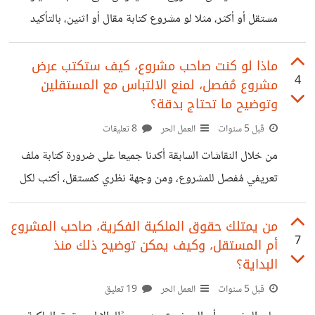
التعامل مع نفس المستقل خاصة لو
مستقل أو أكثر، مثلا لو مشروع كتابة مقال أو اثنين، بالتأكيد
سنختار مستقل واحد، أو لو كتابة عشر مقالات بالأسبوع أو أكثر،
سنحتاج إلى أكثر من مستقل، ولكننا هنا نتحدث عن المشاريع
ماذا لو كنت صاحب مشروع، كيف ستكتب عرض
4
مشروع مُفصل، لمنع الالتباس مع المستقلين
متوسطة الحجم، يستطيع مستقل واحد تنفيذها ولكن يفضل
وتوضيح ما تحتاج بدقة؟
وجود أكثر من مستقل، ماذا سوف نفعل؟ لنستعرض معًا مميزات
قبل 5 سنوات
العمل الحر
8 تعليقات
وعيوب تعيين أكثر من مستقل لنفس المشروع، ونقدم حلول
ممكنة للعيوب. مميزات وعيوب تعيين مستقل واحد بمجرد فهمه
من خلال النقاشات السابقة أكدنا جميعا على ضرورة كتابة ملف
للمشروع
تعريفي مُفصل للمشروع، ومن وجهة نظري كمستقل، أكتب لكل
صاحب عمل، كيفية كتابة عرض عمل دقيق، وما أحتاج إليه
لمعرفته من العميل، بهذه الطريقة تضح الصورة لكلينا، وهكذا
من يمتلك حقوق الملكية الفكرية، صاحب المشروع
7
أم المستقل، وكيف يمكن توضيح ذلك منذ
يسير العمل بأفضل طريقة. وأنتم أصدقائي شاركوني بالتفاصيل
البداية؟
التي تتمنون إيجادها في ملفات التعريف بالعمل أو عروض
قبل 5 سنوات
العمل الحر
19 تعليق
المشاريع، لنساعد كلنا بعضنا البعض، ونظفر بأفضل نتيجة لكيفية
كتابة تفاصيل العمل. عنوان المشروع من هو المطلوب بالمشروع،