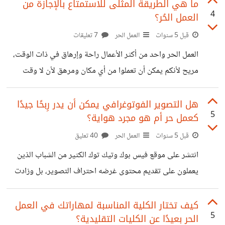
يستمعون إلى البودكاست، وجميع هذه النسبة أعمارهم أكبر من
ما هي الطريقة المثلى للاستمتاع بالإجازة من
4
العمل الحُر؟
12 عام. ما هو البودكاست البودكاست هو موقع وتطبيق إذاعي
ولكن الفارق هنا هو أن المستخدم هو الذي يستطيع التحكم فيما
قبل 5 سنوات
العمل الحر
7 تعليقات
يستمع إليه، حيث يتواجد ملايين الأشخاص الذين يقومون
العمل الحر واحد من أكثر الأعمال راحة وإرهاق في ذات الوقت،
بتسجيل محتوى صوتي قيّم على هذا التطبيق، والفارق بين هذا
مريح لأنكم يمكن أن تعملوا من أي مكان ومرهق لأن لا وقت
الموقع وأي
محدد له، فمن الممكن أن تأتي لكم مهمة في نصف اليوم أو نهاية
اليوم ويكون عليكم تنفيذها لإرضاء العميل. وهناك شكوى واحدة
هل التصوير الفوتوغرافي يمكن أن يدر رِبحًا جيدًا
5
كعمل حر أم هو مجرد هواية؟
متفق عليها من جميع المستقلين، وهي أن العمل الحر ليس سهل،
هو له إيجابيات كثيرة ولكنه ليس سهل، ولذلك لابد لكم أن
قبل 5 سنوات
العمل الحر
40 تعليق
تأخذوا إجازة سواء أسبوعية أو شهرية أو حتى سنوية، في كل
انتشر على موقع فيس بوك وتيك توك الكثير من الشباب الذين
الأحوال يجب
يعملون على تقديم محتوى غرضه احتراف التصوير، بل وزادت
فكرة شراء كاميرا ديجيتال وسط الشباب لاستخدام هذه الكاميرا
في التصوير والربح منها، ولكن السؤال الذي يطرحه الكثيرين هل
كيف تختار الكلية المناسبة لمهاراتك في العمل
5
الحر بعيدًا عن الكليات التقليدية؟
التصوير الفوتوغرافي يدر أرباح بالفعل أم هذا مجرد كلام؟ طرق