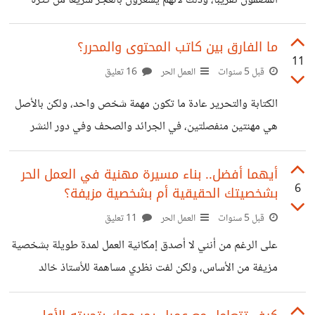
المضمون تقريبًا، وذلك لأنهم يشعرون بالعجز سريعًا من كثرة
الإلهاء وصعوبة اختيار طريق التعلم، مما يجعلهم يتعلمون أكثر من
مسار في نفس الوقت فيشعروا بالتشتت والضعف وعدم القدرة
ما الفارق بين كاتب المحتوى والمحرر؟
11
على قيام أي منهم. لذلك قررت أن أشرح للمقبلين على تعلم
قبل 5 سنوات
العمل الحر
16 تعليق
التصميم في هذا المقال الفارق بين ثلاث مسارات مهمة جدًا
الكتابة والتحرير عادة ما تكون مهمة شخص واحد، ولكن بالأصل
ومُربحة في عالم التصميم، وهم تصميم اللوجو والسوشيال ميديا
هي مهنتين منفصلتين، في الجرائد والصحف وفي دور النشر
والمطبوعات. أولًا اللوجو كي نتعلم مسار صناعة الشعارات يجب
وفي بعض المواقع الكبيرة. سأوضح بعض نقاط الاختلاف
علينا أن نمتلك
وشاركوني وجهة نظركم في الاختلافات بين كاتب المحتوى
أيهما أفضل.. بناء مسيرة مهنية في العمل الحر
6
بشخصيتك الحقيقية أم بشخصية مزيفة؟
والمحرر. من هو المحرر في دور النشر هو الشخص الذي يستلم
الرواية من المؤلف، ليقوم بقراءتها وتنسيق فقراتها، ليجعلها
قبل 5 سنوات
العمل الحر
11 تعليق
مفهومة للقارئ ومريحة للعين، فلو سلمتم للمحرر مثلا رواية من
على الرغم من أنني لا أصدق إمكانية العمل لمدة طويلة بشخصية
١٠٠ صفحة، بالتنسيق سيجعلها هو ١٣٠ أو أكثر بحسب رؤيته
مزيفة من الأساس، ولكن لفت نظري مساهمة للأستاذ خالد
للإخراج الداخلي للكتب. أما في الجرائد
يتحدث فيها عن وضع صورة لفتاة جميلة لجذب العملاء سواء
صورة حقيقية أو مزيفة.