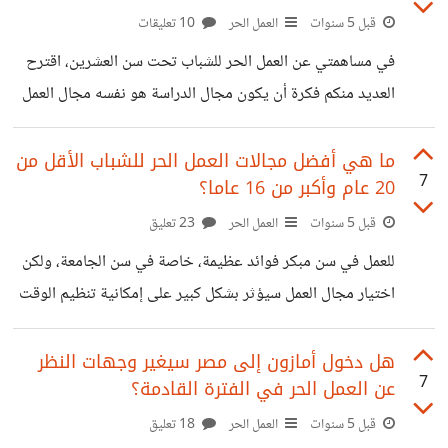
الربح من التصوير الفوتوغرافي بدون مقدمات التصوير
قبل 5 سنوات
العمل الحر
10 تعليقات
الفوتوغرافي من أكثر مصادر الدخل في العمل الحر، ناهيكم عن
في مساهمتي عن العمل الحر للشباب تحت سن العشرين، اقترح
المتعة في العمل، فالتصوير من المهن الممتعة، ليس تقليدي وكل
العديد منكم فكرة أن يكون مجال الدراسة هو نفسه مجال العمل
يوم تشاهدون شيء جديد،
الحر، وهي فكرة عظيمة كنت أود التكلم عنها في مساهمة
منفصلة. هل توجد كليات تدعم مهارات العمل الحر! بالطبع نعم،
ما هي أفضل مجالات العمل الحر للشباب الأقل من
7
20 عام وأكبر من 16 عاما؟
ليس بنفس المسمى ولكنها تؤهل للعمل الحر، والذي يعمل به الآن
عدد كبير جدًا من البشر. اختصارا للحديث، سأعطي بعض الأمثلة
قبل 5 سنوات
العمل الحر
23 تعليق
من الكليات الدراسية، شاركونا بآرائكم عن كل كلية وعن كليات
للعمل في سن مبكر فوائد عظيمة، خاصة في سن الجامعة، ولكن
أخرى أجهلها. كليات البرمجة كليات البرمجة لن تجعلكم
اختيار مجال العمل سيؤثر بشكل كبير على إمكانية تنظيم الوقت
بين العمل والدراسة، لذلك دعونا نتحدث عن أفضل مجالات العمل
الحر للشباب. البرمجة بعض الشباب يمارسون حبهم للبرمجة من
هل دخول أمازون إلى مصر سيغير وجهات النظر
7
عن العمل الحر في الفترة القادمة؟
سن صغير جدا، ولكن أفضل سن لتعلم البرمجة، ما بين ١٦ إلى ٢٠
سنة، وبالتالي تعتبر من أفضل مجالات العمل، نبدأ أولا بأداء بعض
قبل 5 سنوات
العمل الحر
18 تعليق