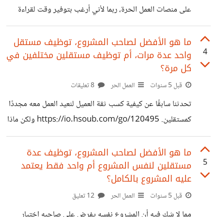
شاهدته هو 15 دولار، وبما إن العمل لا يتكرر كثيرًا،
على منصات العمل الحرة، ربما لأني أرغب بتوفير وقت لقراءة
كتب جديدة، أو ربما لأني أحببت المجال. وقد شاهدت مساهمة
هنا للأستاذ عمر العقلة، يناقش فيه بأن مجال تلخيص الكتب غير
ما هو الأفضل لصاحب المشروع، توظيف مستقل
4
واحد عدة مرات، أم توظيف مستقلين مختلفين في
مربح https://io.hsoub.com/go/125087 أظن بأني
كل مرة؟
خبرتي بالمجال تختلف مع خبرة أ. عمر، أو قد تكون رؤيتنا
قبل 5 سنوات
العمل الحر
8 تعليقات
للمجال من زوايا مختلفة. وهذه خلاصة خبرتي عن المجال،
لنتناقش فيه سويًا للاستفادة. هل مجال تلخيص الكتب مربح؟
تحدثنا سابقًا عن كيفية كسب ثقة العميل لنعيد العمل معه مجددًا
نعم ولا في نفس الوقت، نعم
كمستقلين. https://io.hsoub.com/go/120495 ولكن ماذا
عن صاحب المشروع نفسه، هل يرغب أو يفضل التعامل مع نفس
المستقل أكثر من مرة، أم من مصلحته التعامل مع مستقلين
ما هو الأفضل لصاحب المشروع، توظيف عدة
5
مستقلين لنفس المشروع أم واحد فقط يعتمد
مختلفين في نفس المشروع كل مرة؟ دعونا نناقش الأمر من
عليه المشروع بالكامل؟
وجهة نظر أصحاب المشاريع، ما هو الأفضل لهم، ولنذكر المميزات
قبل 5 سنوات
العمل الحر
12 تعليق
والعيوب الممكنة. مميزات وعيوب التعامل مع نفس المستقل عدة
مرات لنفس لمشروع يجد صاحب المشروع راحة أكبر لإعادة
مما لا شك فيه أن المشروع نفسه يفرض على صاحبه اختيار