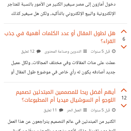
المهام الصغيرة لمبرمجين أعلى بالمستوى، ثم نتقدم لنأخذ
دخول أمازون إلى مصر سيغير الكثير من الأمور بالنسبة للمتاجر
مشاريع كاملة. تخيلوا معي، مبرمج بدأ العمل منذ
الإلكترونية والبيع الإلكتروني بالتأكيد، ولكن هل سيغير كذلك
وجهات النظر بالنسبة للعمل الحر؟ من وجهة نظر شخصية، نعم
بالتأكيد ستتغير وجهة نظرة المجتمع والشباب تجاه العمل الحر،
هل لطول المقال أو عدد الكلمات أهمية في جذب
6
القراء؟
شاركوني النقاش في النقاط التالية: الأفلييت أو التسويق بالعمولة
حتى هذه اللحظة، الربح من التسويق بالعمولة داخل مصر ليست
قبل 5 سنوات
التدوين وصناعة المحتوى
12 تعليق
بالمربحة، لأن الربح الحقيقي يحدث من المشتريين السعوديين،
عملت على مئات المقالات وفي مختلف المجالات، ولكل عميل
والتسويق إليهم من مصر ليس سهلا، أما الآن قد تزيد أهمية
جديد أصادفه يكون له رأي خاص في موضوع طول المقال أو
برنامج الأفلييت المصري، مما يشجع
عدد كلمات المقال. أحدهم يطلب عدد كبير يصل إلى ٣٠٠٠ كلمة،
بحيث نلم الموضوع من كل الجوانب، وعادة تكون مقالات
أيهم أفضل ربحا للمصممين المبتدئين تصميم
12
اللوجو أم السوشيال ميديا أم المطبوعات؟
سياحية، بينما آخر يطلب بحد أقصى ألف كلمة أو ٥٠٠ كلمة
واختصار المقال، وكتابة الأفكار التفصيلية في مقال منفصل،
قبل 5 سنوات
العمل الحر
11 تعليق
وآخر لا يهتم بعدد الكلمات وإنما بعدد الأفكار، ١٠ مثلا، ويجب أن
الكثير من المبتدئين في عالم التصميم يتراجعون عن هذا العمل
نكتبهم بغض النظر عن طول المقال. اخبروني في التعليقات