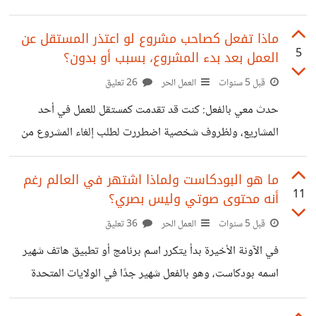
ذلك، بل أكثر تفصيلا: في أي
للعمل، مثلا لو تحتاجون كاتب محتوى، يجب تحديد مهارات مثل
الكتابة على الوورد والرفع على الموقع أو مهارة ضبط السيو،
ماذا تفعل كصاحب مشروع لو اعتذر المستقل عن
5
العمل بعد بدء المشروع، بسبب أو بدون؟
مهارة الابداع اللغوي، إضافة إلى مهارات الالتزام والتواصل الجيد
واحترام وقتكم كأصحاب مشاريع. ثم تكتبون ما تحتاجون
قبل 5 سنوات
العمل الحر
26 تعليق
بوضوح وسلاسة في تعريف المشروع، وبذلك تضمنون أن
حدث معي بالفعل: كنت قد تقدمت كمستقل للعمل في أحد
المستقلين فهموا جيدًا ما تحتاجون له. بعد تقدم عدد من
المشاريع، ولظروف شخصية اضطررت لطلب إلغاء المشروع من
المستقلين على المشروع، تأتي خطوة الفرز والاختيار، ويمكنكم
العميل، كوني مشغول جدا وأنا لا أحب تقديم نصف طاقتي لعمل
ما، وقد تقبل صاحب المشروع اعتذاري بكل تقدير ويُشكر لذلك.
ما هو البودكاست ولماذا اشتهر في العالم رغم
11
أنه محتوى صوتي وليس بصري؟
من خلال تجربتي وتجارب الكثيرين غيري، قد يحدث وأن يعتذر
المستقل عن العمل بعد اختياركم له كأصحاب مشاريع، هذا لا
قبل 5 سنوات
العمل الحر
36 تعليق
يعني بالضرورة ضُعف المستقل أو سوء تعامله، ولذلك كيف
في الآونة الأخيرة بدأ يتكرر اسم برنامج أو تطبيق هاتف شهير
تتصرفوا لو قابلتم هذا الموقف؟ اطلبوا السبب لو تأكدتم تماما من
اسمه بودكاست، وهو بالفعل شهير جدًا في الولايات المتحدة
أفضلية
الأمريكية، حيث أن هناك أكثر من 40% من الشعب الأمريكي