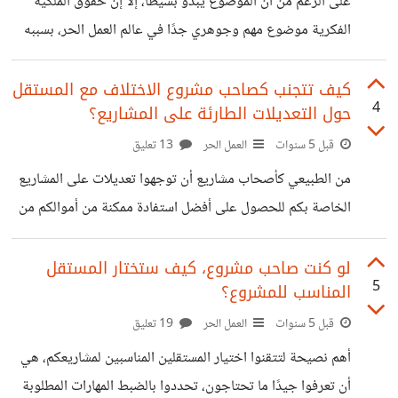
على الرغم من أن الموضوع يبدو بسيطًا، إلا إن حقوق الملكية
كاتب أم مصمم أم مبرمج أو غيرهم،
الفكرية موضوع مهم وجوهري جدًا في عالم العمل الحر، بسببه
تحدث خلافات كثيرة بين المستقلين وأصحاب المشاريع خاصة
المبتدئين منهم. لا أخفي عليكم بأنني لا أعلم جميع القوانين
كيف تتجنب كصاحب مشروع الاختلاف مع المستقل
4
حول التعديلات الطارئة على المشاريع؟
الخاصة بحقوق الملكية الفكرية، لذلك دعونا نتناقش في بعض
النقاط التالية لعلنا جميعا نستفيد. حقوق الملكية الفكرية في دور
قبل 5 سنوات
العمل الحر
13 تعليق
النشر بالنسبة لدور النشر والصحف، هناك أكثر من مفهوم، حقوق
من الطبيعي كأصحاب مشاريع أن توجهوا تعديلات على المشاريع
الملكية الفكرية للعمل نفسه سواء مقال أو رواية، يخص الكاتب،
الخاصة بكم للحصول على أفضل استفادة ممكنة من أموالكم من
ويأخذ عنه
المستقلين، ولكن التعديلات تسبب اختلافات عديدة بين صاحب
المشروع والمستقل مما يضر بالعمل أو يخسر صاحب المشروع
لو كنت صاحب مشروع، كيف ستختار المستقل
5
المناسب للمشروع؟
إمكانية التعامل مع مستقل جيد مجددًا، ويتعطل العمل لأيام
إضافية للتعديل. لتفادي هذا الخلاف هناك بعض الخطوات التي
قبل 5 سنوات
العمل الحر
19 تعليق
يمكننا جميعا اتباعها سواء أصحاب مشاريع أو مستقلين. شرح
أهم نصيحة لتتقنوا اختيار المستقلين المناسبين لمشاريعكم، هي
العمل بالتفاصيل مثلا لو كنتم تطلبون كُتاب محتوى، لا يكفي ذكر
أن تعرفوا جيدًا ما تحتاجون، تحددوا بالضبط المهارات المطلوبة