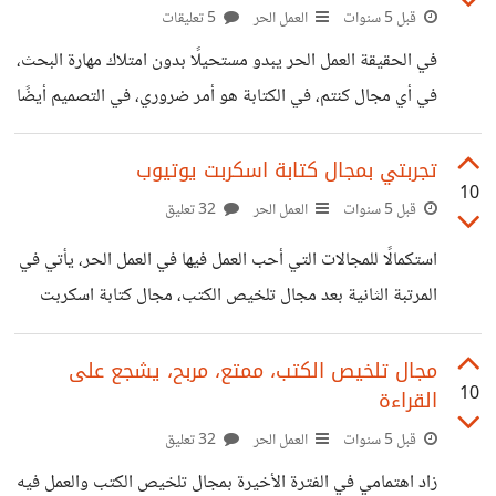
ومهاراتكم في العمل، وكلما تعددت مصادر العمل في هذا المجال
قبل 5 سنوات
العمل الحر
5 تعليقات
كان أفضل ربحًا. طرق للربح من النقد السينمائي اليوتيوب: وهو
في الحقيقة العمل الحر يبدو مستحيلًا بدون امتلاك مهارة البحث،
المجال الأشهر للعمل بالنقد السينمائي سواء فتح قناة خاص بكم،
في أي مجال كنتم، في الكتابة هو أمر ضروري، في التصميم أيضًا
وعن خبرة يحتاج
أمر ضروري لإيجاد رسومات وصور مثالية لتصميمكم، وفي
البرمجة أمر في غاية الأهمية عند كتابة الأكواد. مميزات كونكم
تجربتي بمجال كتابة اسكربت يوتيوب
10
باحث جيد ستنفردون عن المستقلين بكونكم تجلبون أجدد
قبل 5 سنوات
العمل الحر
32 تعليق
المعلومات وأغربها، وأهم ما يجذب الجمهور للمحتوى حاليًا هو
استكمالًا للمجالات التي أحب العمل فيها في العمل الحر، يأتي في
الغرابة والترفيه. لن تخطئون في تقديم تصميم عليه حقوق
المرتبة الثانية بعد مجال تلخيص الكتب، مجال كتابة اسكربت
ملكية، وهي من أهم الأمور في عالم التصميم، أن تقدموا فنكم
يوتيوب. أظن بأنه أكثر انتشارًا على منصات العمل الحر الأجنبية،
بدون الاستعانة بصور
ولكن العربية لا تخلو أيضًا، ولكن قد تختلف التخصصات في
مجال تلخيص الكتب، ممتع، مربح، يشجع على
10
القراءة
القنوات العربية عن الأجنبية. وهذه خلاصة خبرتي في المجال،
وأرجو مشاركتي النقاش لمن يعمل فيه أو يود العمل به. هل مجال
قبل 5 سنوات
العمل الحر
32 تعليق
كتابة اسكربت يوتيوب مربح؟ بمفرده غير مُربح، أقصى ثمن
زاد اهتمامي في الفترة الأخيرة بمجال تلخيص الكتب والعمل فيه