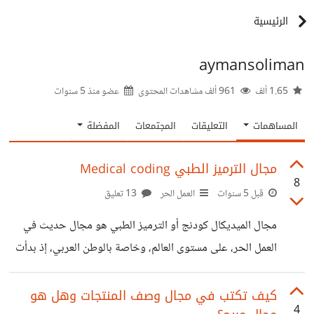
الرئيسية
aymansoliman
1.65 ألف
961 ألف مشاهدات المحتوى
عضو منذ
5 سنوات
المساهمات
التعليقات
المجتمعات
المفضلة
مجال الترميز الطبي Medical coding
8
قبل 5 سنوات
العمل الحر
13 تعليق
مجال الميديكال كودنج أو الترميز الطبي هو مجال حديث في
العمل الحر، على مستوى العالم، وخاصة بالوطن العربي، إذ بدأت
بعض الشركات في فهم أهميته. ولفت نظري العمل به، لذلك
سأقدم خلاصة ما تعرفت عليه بالمجال. ما هو الميديكال كودنج
كيف تكتب في مجال وصف المنتجات وهل هو
4