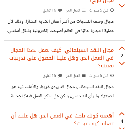
مجال مربح؟
ببساطة هو مزيج من الطب والبرمجة، هو عملية كتابة كود خاص
بالمريض، الكود يتكون من أرقام وحروف إنجليزية، هذا الكود
قبل 5 سنوات
العمل الحر
16 تعليق
سيحمل كل معلومات المريض الطبية، تاريخ المرض، الأدوية التي
مجال وصف المُنتجات من أكثر أعمال الكتابة انتشارًا، وذلك لأن
تناولها والتي سيتناولها، التحاليل ونتائجها، وأي معلومة طبية
عملية التجارة حاليًا في العالم أصبحت إلكترونية بشكل أساسي،
هامة. كل مريض
ومن هنا أصبح لوصف المنتجات أهمية قصوى لعرض المنتجات
بصورة جذابة تجعل المتصفحين ينبهرون لشراء المنتج، تخيلوا أن
مجال النقد السينمائي، كيف نعمل بهذا المجال
2
في العمل الحر، وهل علينا الحصول على تدريبات
جميع المواقع التي تعمل على تسويق المنتجات يجب عليها كتابة
معينة؟
وصف كامل لكل منتج غير منسوخ بالطبع، هذا الأمر يحتاج إلى
قبل 5 سنوات
العمل الحر
15 تعليق
مئات الكتاب. كيفية كتابة وصف المنتجات عملت في هذا العمل
مرة واحدة، استفدت كثيرًا بالطبع، ولكن الغريب أنها لا تحتاج إلى
مجال النقد السينمائي، مجال قد يبدو غريبًا، والأغلب فيه هو
الكثير
الاجتهاد والرأي الشخصي، ولكن هل يمكن العمل فيه؟ للإجابة
على السؤال، نعم، هو مجال عمل حر ممكن وقد اشتهر الفترة
الماضية لكثرة الطلب على مشاهدة الأفلام خاصة الأجنبية
أهمية كونك باحث في العمل الحر، هل عليك أن
4
تتعلم كيف تبحث؟
والآسيوية. هل هو مجال مربح؟ هذا يعتمد على اجتهادكم