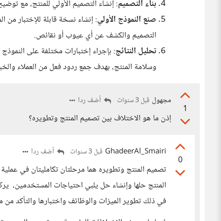
بناء التصميم
: إنشاء التصميم الأولي للمنتج، مع توضي
صنع النموذج الأولي
: إنشاء نسخة قابلة للإختبار من 
التصميم والكشف عن أي عيوب أو نقائص.
تحليل النتائج
: بإجراء إختبارات مختلفة على النموذج ا
وسلامة المنتج، بهدف جمع ردود فعل من العملاء والخبر
مجهول
أضف ردا
قبل 3 سنوات
1
إذن ما هو الاختلاف بين تصميم المنتج وتطويره؟
GhadeerAl_Smairi
أضف ردا
قبل 3 سنوات
0
تصميم المنتج وتطويره هما مرحلتان تكامليتان في عملية 
المنتج حلها وإنشاء حل يلبي احتياجات المستخدمين، يركز
في ذلك تطوير الميزات والوظائف واختبارها والتأكد من مل